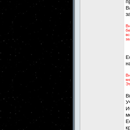
п
В
з
В
бе
вс
за
Е
н
Вн
ме
Эт
В
У
И
м
Е
к