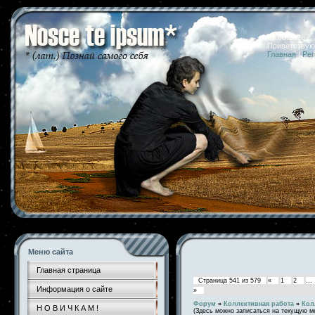
07.08.2026 
Приветствую
Главная
|
Рег
Меню сайта
Главная страница
Страница
541
из
579
«
1
2
…
Информация о сайте
»
Форум
»
Коллективная работа
»
Кол
Н О В И Ч К А М !
(Здесь можно записаться на текущую м