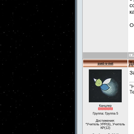
с
к
О
Д
svet-v-net
З
"
Т
Канцлер
Группа: Группа 5
Достижения:
*Учитель УРР(6), Учитель
КР(12)