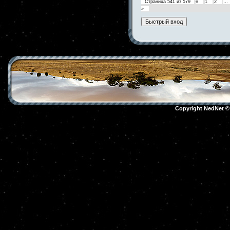
Страница
541
из
579
«
1
2
…
»
Copyright NedNet 