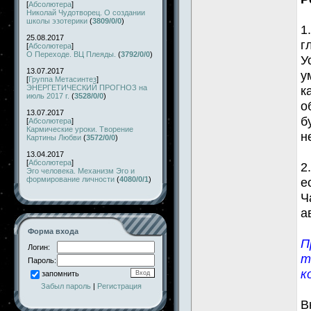
[
Абсолютера
]
Николай Чудотворец. О создании
школы эзотерики
(
3809/0/0
)
1
25.08.2017
г
[
Абсолютера
]
О Переходе. ВЦ Плеяды.
(
3792/0/0
)
У
13.07.2017
у
[
Группа Метасинтез
]
ЭНЕРГЕТИЧЕСКИЙ ПРОГНОЗ на
к
июль 2017 г.
(
3528/0/0
)
о
13.07.2017
б
[
Абсолютера
]
Кармические уроки. Творение
н
Картины Любви
(
3572/0/0
)
13.04.2017
[
Абсолютера
]
2
Эго человека. Механизм Эго и
формирование личности
(
4080/0/1
)
е
Ч
а
Форма входа
П
Логин:
т
Пароль:
к
запомнить
Забыл пароль
|
Регистрация
В