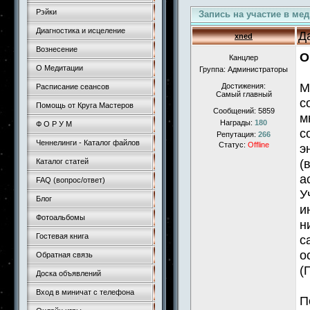
Рэйки
Запись на участие в ме
Диагностика и исцеление
Д
xned
Вознесение
О
Канцлер
О Медитации
Группа: Администраторы
М
Достижения:
Расписание сеансов
Самый главный
с
Помощь от Круга Мастеров
Сообщений:
5859
м
Награды:
180
Ф О Р У М
с
Репутация:
266
Ченнелинги - Каталог файлов
Статус:
Offline
э
(
Каталог статей
а
FAQ (вопрос/ответ)
У
Блог
и
Фотоальбомы
н
Гостевая книга
с
о
Обратная связь
(
Доска объявлений
Вход в миничат с телефона
П