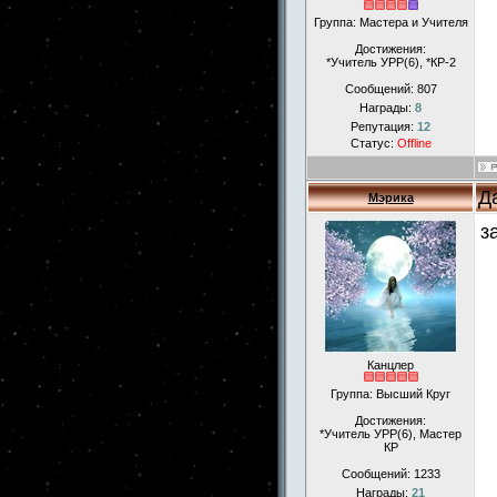
Группа: Мастера и Учителя
Достижения:
*Учитель УРР(6), *КР-2
Сообщений:
807
Награды:
8
Репутация:
12
Статус:
Offline
Д
Мэрика
з
Канцлер
Группа: Высший Круг
Достижения:
*Учитель УРР(6), Мастер
КР
Сообщений:
1233
Награды:
21