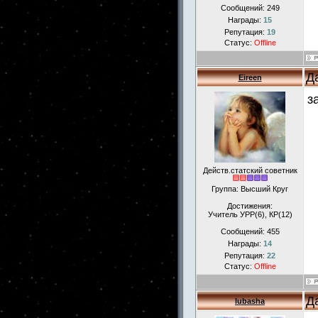
Сообщений:
249
Награды:
15
Репутация:
19
Статус:
Offline
Д
Eireen
з
Действ.статский советник
Группа: Высший Круг
Достижения:
Учитель УРР(6), КР(12)
Сообщений:
455
Награды:
14
Репутация:
22
Статус:
Offline
Д
lubasha