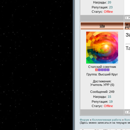
Награды:
20
Репутация:
23
Статус:
Offline
Д
Ula
З
Т
Статский советник
Группа: Высший Круг
Достижения:
Учитель УРР (6)
Сообщений:
249
Награды:
15
Репутация:
19
Статус:
Offline
Форум
»
Коллективная работа
»
Кол
(Здесь можно записаться на текущую м