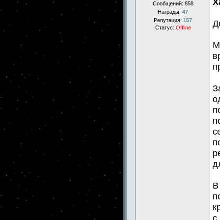
Х
Сообщений:
858
Награды:
47
Репутация:
157
Д
Статус:
Offline
М
в
п
З
о
п
п
с
п
р
д
В
п
к
с