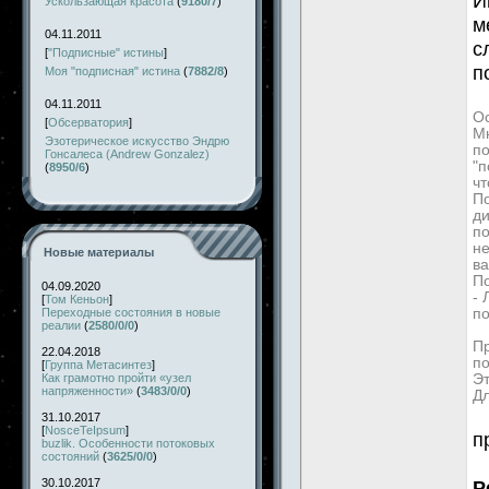
И
Ускользающая красота
(
9180/7
)
м
04.11.2011
с
[
"Подписные" истины
]
п
Моя "подписная" истина
(
7882/8
)
04.11.2011
Ос
[
Обсерватория
]
Мн
Эзотерическое искусство Эндрю
по
Гонсалеса (Andrew Gonzalez)
"п
(
8950/6
)
чт
По
д
по
не
Новые материалы
ва
П
04.09.2020
-
[
Том Кеньон
]
Переходные состояния в новые
по
реалии
(
2580/0/0
)
Пр
22.04.2018
по
[
Группа Метасинтез
]
Как грамотно пройти «узел
Эт
напряженности»
(
3483/0/0
)
Дл
31.10.2017
[
NosceTeIpsum
]
п
buzlik. Особенности потоковых
состояний
(
3625/0/0
)
30.10.2017
Р