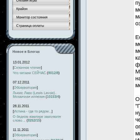
Онлайн игры
п
м
Крайон
м
Монитор состояния
о
Страница оплаты
Е
м
м
Новое в Блогах
к
13.01.2012
ф
[
Сезонное чтение
]
М
Что читаем СЕЙЧАС
(
8012/8
)
н
07.12.2011
м
[
Обсерватория
]
Льюис Лаво (Lewis Lavoie).
Мозаичная иллюзия
(
10153/4
)
О
"
28.11.2011
[
Истина - где то рядом...
]
н
О бедном вампире замолвите
ч
слово…
(
8252/15
)
о
11.11.2011
м
[
Обсерватория
]