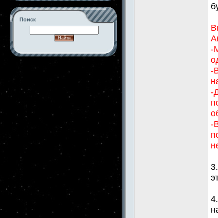
б
Поиск
В
А
-
о
-->
-
н
-
п
о
-
п
н
3
э
4
н