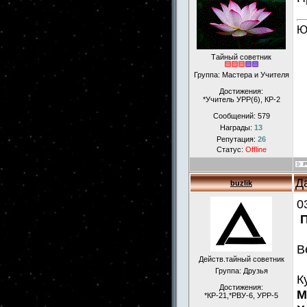
Ю
Тайный советник
Группа: Мастера и Учителя
Достижения:
*Учитель УРР(6), КР-2
Сообщений:
579
Награды:
13
Репутация:
26
Статус:
Offline
Д
buzlik
0
В
Действ.тайный советник
Группа: Друзья
К
Достижения:
М
*КР-21,*РВУ-6, УРР-5