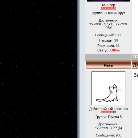
Канцлер
Группа: Высший Круг
Достижения:
*Учитель КР(21), Учитель
РВУ
Сообщений:
1335
Награды:
30
Репутация:
33
Статус:
Offline
Д
Рысь
З
Действ.тайный советник
Группа: Группа 5
Достижения:
*Учитель УРР (6)
Сообщений:
968