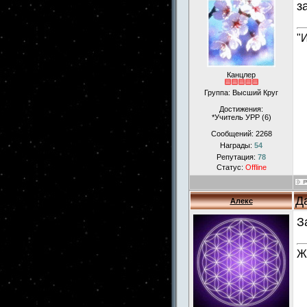
з
"
Канцлер
Группа: Высший Круг
Достижения:
*Учитель УРР (6)
Сообщений:
2268
Награды:
54
Репутация:
78
Статус:
Offline
Д
Алекс
З
Ж