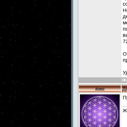
с
Н
д
м
п
в
7
О
п
У
Д
Алекс
П
Ж