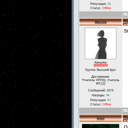
Репутация:
31
Статус:
Offline
Д
Marusia
З
Канцлер
Группа: Высший Круг
Достижения:
*Учитель УРР(6), Учитель
КР(12)
Сообщений:
1573
Награды:
34
Репутация:
57
Статус:
Offline
Д
lotoc
П