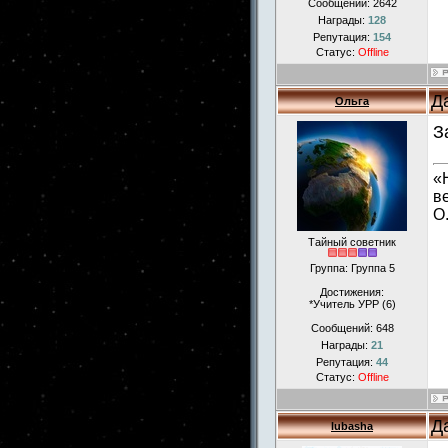
Сообщений:
2642
Награды:
128
Репутация:
154
Статус:
Offline
Д
Ольга
З
«
в
О
Тайный советник
Группа: Группа 5
Достижения:
*Учитель УРР (6)
Сообщений:
648
Награды:
21
Репутация:
44
Статус:
Offline
Д
lubasha