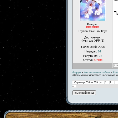
"
Канцлер
Группа: Высший Круг
Достижения:
*Учитель УРР (6)
Сообщений:
2268
Награды:
54
Репутация:
78
Статус:
Offline
Форум
»
Коллективная работа
»
Кол
(Здесь можно записаться на текущую м
Страница
539
из
579
«
1
2
…
»