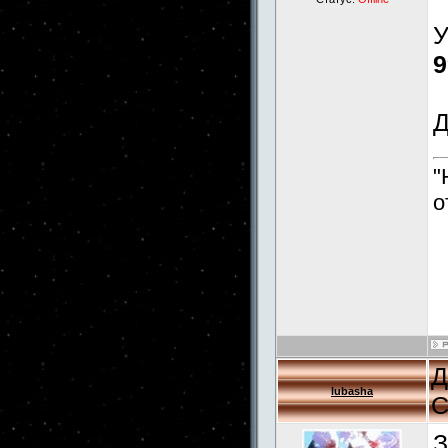
У
9
Д
"
о
Д
lubasha
С
З