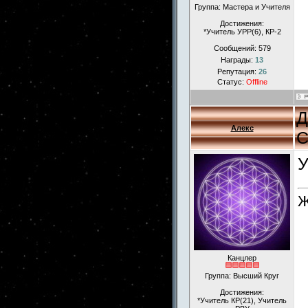
Группа: Мастера и Учителя
Достижения:
*Учитель УРР(6), КР-2
Сообщений:
579
Награды:
13
Репутация:
26
Статус:
Offline
Д
Алекс
С
У
Ж
Канцлер
Группа: Высший Круг
Достижения:
*Учитель КР(21), Учитель