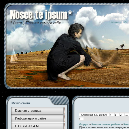
07.08.2026 
Приветствую
Главная
|
Рег
Меню сайта
Главная страница
Страница
539
из
579
«
1
2
…
Информация о сайте
»
Форум
»
Коллективная работа
»
Кол
Н О В И Ч К А М !
(Здесь можно записаться на текущую м