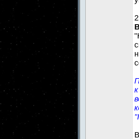
2
"
н
с
П
к
в
к
"
В