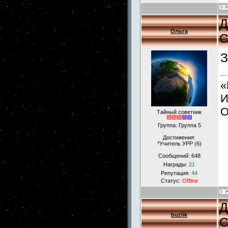
Д
Ольга
С
З
«
И
О
Тайный советник
Группа: Группа 5
Достижения:
*Учитель УРР (6)
Сообщений:
648
Награды:
21
Репутация:
44
Статус:
Offline
Д
buzlik
С