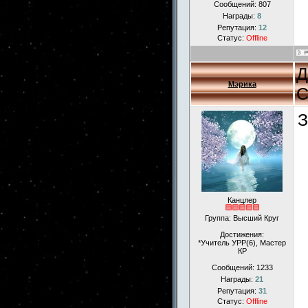
Сообщений:
807
Награды:
8
Репутация:
12
Статус:
Offline
Д
Мэрика
С
З
Канцлер
Группа: Высший Круг
Достижения:
*Учитель УРР(6), Мастер
КР
Сообщений:
1233
Награды:
21
Репутация:
31
Статус:
Offline