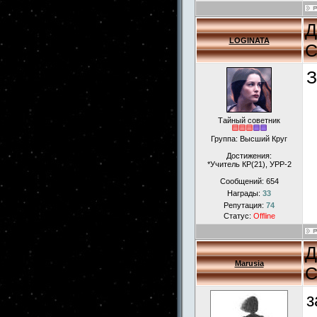
Д
LOGINATA
С
З
Тайный советник
Группа: Высший Круг
Достижения:
*Учитель КР(21), УРР-2
Сообщений:
654
Награды:
33
Репутация:
74
Статус:
Offline
Д
Marusia
С
з