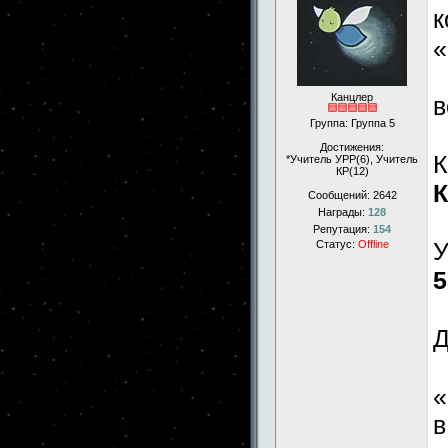
к
«
Канцлер
в
Группа: Группа 5
Достижения:
К
*Учитель УРР(6), Учитель
КР(12)
К
Сообщений:
2642
Награды:
128
Репутация:
154
У
Статус:
Offline
5
Д
«
в