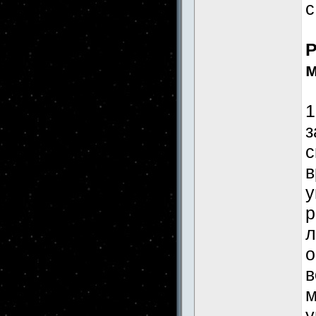
с
Р
м
1
з
с
в
у
р
л
о
в
м
у