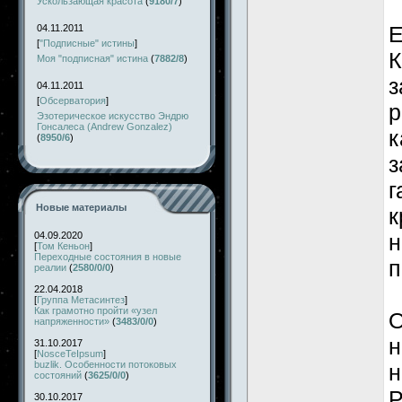
Ускользающая красота
(
9180/7
)
Е
04.11.2011
[
"Подписные" истины
]
К
Моя "подписная" истина
(
7882/8
)
з
04.11.2011
[
Обсерватория
]
р
Эзотерическое искусство Эндрю
Гонсалеса (Andrew Gonzalez)
к
(
8950/6
)
з
г
Новые материалы
к
04.09.2020
н
[
Том Кеньон
]
Переходные состояния в новые
п
реалии
(
2580/0/0
)
22.04.2018
[
Группа Метасинтез
]
Как грамотно пройти «узел
О
напряженности»
(
3483/0/0
)
н
31.10.2017
[
NosceTeIpsum
]
buzlik. Особенности потоковых
н
состояний
(
3625/0/0
)
Р
30.10.2017