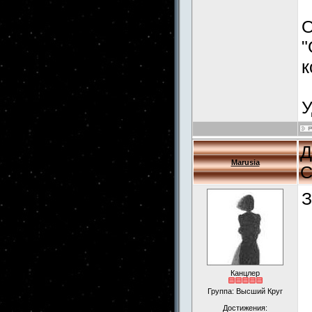
О
"
к
У
Д
Marusia
С
З
Канцлер
Группа: Высший Круг
Достижения: