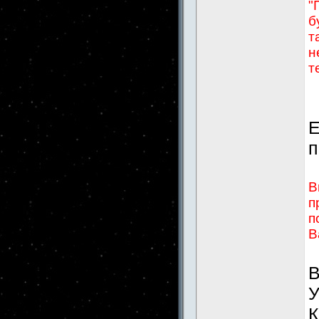
"
б
т
н
т
Е
п
В
п
п
В
В
У
К