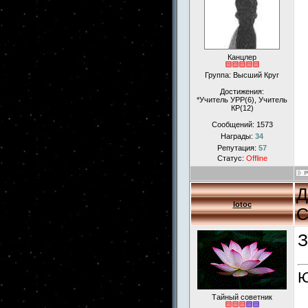
Канцлер
Группа: Высший Круг
Достижения:
*Учитель УРР(6), Учитель
КР(12)
Сообщений:
1573
Награды:
34
Репутация:
57
Статус:
Offline
Д
lotoc
С
З
Ю
Тайный советник