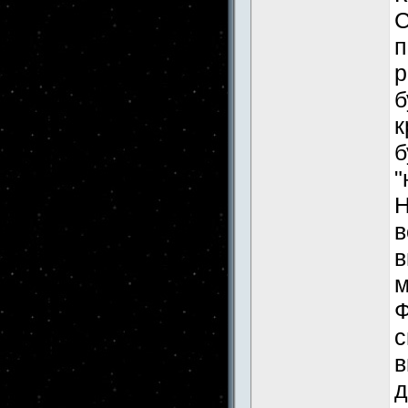
С
п
р
б
к
б
"
Н
в
в
м
Ф
с
в
д