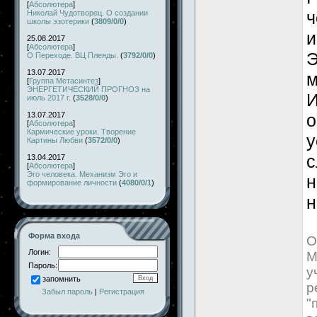
[
Абсолютера
]
ч
Николай Чудотворец. О создании
школы эзотерики
(
3809/0/0
)
и
25.08.2017
[
Абсолютера
]
Э
О Переходе. ВЦ Плеяды.
(
3792/0/0
)
13.07.2017
м
[
Группа Метасинтез
]
ЭНЕРГЕТИЧЕСКИЙ ПРОГНОЗ на
И
июль 2017 г.
(
3528/0/0
)
13.07.2017
о
[
Абсолютера
]
Кармические уроки. Творение
у
Картины Любви
(
3572/0/0
)
с
13.04.2017
[
Абсолютера
]
Эго человека. Механизм Эго и
н
формирование личности
(
4080/0/1
)
н
Форма входа
О
Логин:
М
Пароль:
у
запомнить
р
Забыл пароль
|
Регистрация
"