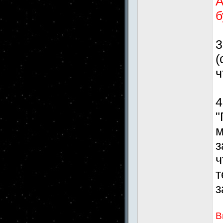
А
б
3
(
ч
4
"
м
з
ч
т
з
В