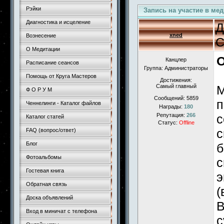
Рэйки
Запись на участие в ме
Диагностика и исцеление
Д
xned
Вознесение
С
О Медитации
О
Канцлер
Расписание сеансов
Группа: Администраторы
Помощь от Круга Мастеров
Достижения:
Самый главный
М
Ф О Р У М
Сообщений:
5859
п
Ченнелинги - Каталог файлов
Награды:
180
Репутация:
266
с
Каталог статей
Статус:
Offline
с
FAQ (вопрос/ответ)
Блог
б
Фотоальбомы
с
Гостевая книга
э
Обратная связь
(
Доска объявлений
В
Вход в миничат с телефона
с