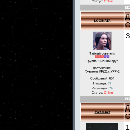
Статус:
Offline
Д
LOGINATA
С
З
Тайный советник
Группа: Высший Круг
Достижения:
*Учитель КР(21), УРР-2
Сообщений:
654
Награды:
33
Репутация:
74
Статус:
Offline
Д
svet-v-net
С
1