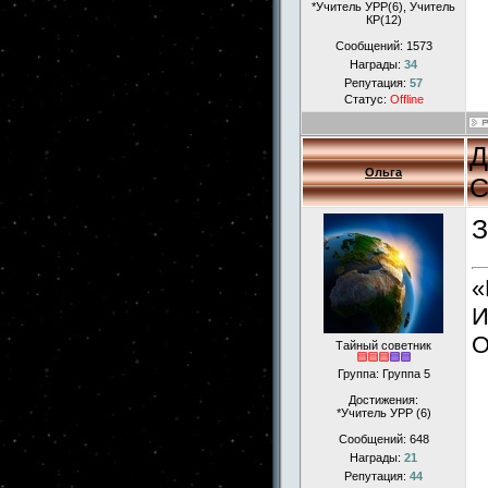
*Учитель УРР(6), Учитель
КР(12)
Сообщений:
1573
Награды:
34
Репутация:
57
Статус:
Offline
Д
Ольга
С
З
«
И
О
Тайный советник
Группа: Группа 5
Достижения:
*Учитель УРР (6)
Сообщений:
648
Награды:
21
Репутация:
44