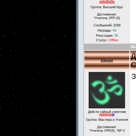
Группа: Высший Круг
Достижения:
*Учитель УРР (6)
Сообщений:
2268
Награды:
54
Репутация:
78
Статус:
Offline
Д
Edward
С
З
Действ.тайный советник
Группа: Мастера и Учителя
Достижения:
*Учитель УРР(6), *КР-2