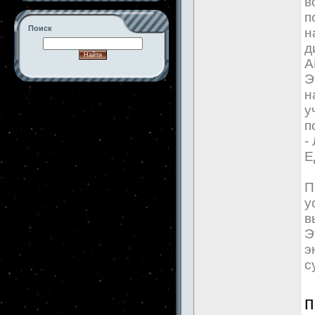
в
п
Поиск
н
д
А
Э
н
-->
у
п
-
Е
П
у
в
Э
э
с
п