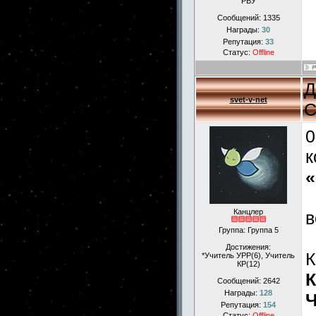
РВУ
Сообщений:
1335
Награды:
30
Репутация:
33
Статус:
Offline
Д
svet-v-net
С
0
к
«
Канцлер
в
Группа: Группа 5
Достижения:
К
*Учитель УРР(6), Учитель
КР(12)
К
Сообщений:
2642
Награды:
128
Ч
Репутация:
154
Статус:
Offline