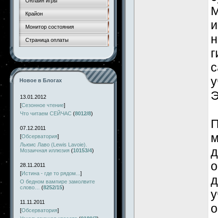
Онлайн игры
М
Крайон
и
Монитор состояния
н
Страница оплаты
г
с
у
Новое в Блогах
Э
13.01.2012
[
Сезонное чтение
]
Что читаем СЕЙЧАС
(
8012/8
)
П
07.12.2011
м
[
Обсерватория
]
Льюис Лаво (Lewis Lavoie).
д
Мозаичная иллюзия
(
10153/4
)
о
28.11.2011
[
Истина - где то рядом...
]
д
О бедном вампире замолвите
слово…
(
8252/15
)
у
11.11.2011
о
[
Обсерватория
]