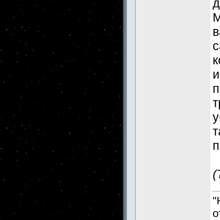
д
М
в
с
к
и
п
т
у
т
п
(
"
о