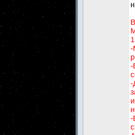
н
В
М
1
-
р
-
с
-
з
и
н
-
с