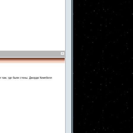
и там, где были стены. Джордж Кемпбелл