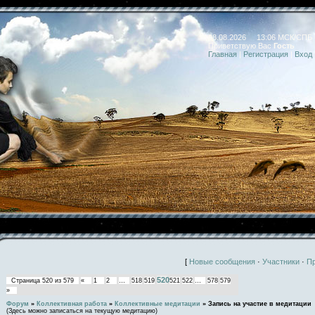
08.08.2026 13:06 МСК/СПБ
Приветствую Вас
Гость
Главная
|
Регистрация
|
Вход
[
Новые сообщения
·
Участники
·
П
520
Страница
520
из
579
«
1
2
…
518
519
521
522
…
578
579
»
Форум
»
Коллективная работа
»
Коллективные медитации
»
Запись на участие в медитации
(Здесь можно записаться на текущую медитацию)