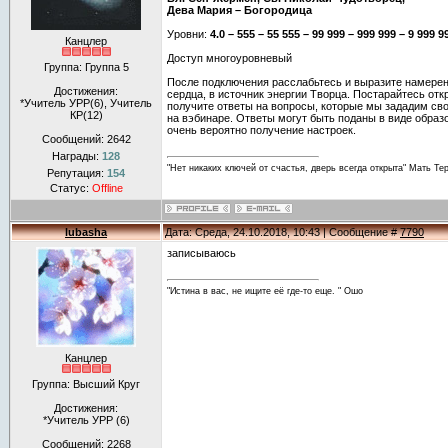
Дева Мария – Богородица
Уровни:
4.0 – 555 – 55 555 – 99 999 – 999 999 – 9 999 99
Канцлер
Доступ многоуровневый
Группа: Группа 5
После подключения расслабьтесь и выразите намерен
Достижения:
сердца, в источник энергии Творца. Постарайтесь от
*Учитель УРР(6), Учитель
получите ответы на вопросы, которые мы зададим св
КР(12)
на вэбинаре. Ответы могут быть поданы в виде образо
очень вероятно получение настроек.
Сообщений:
2642
Награды:
128
"Нет никаких ключей от счастья, дверь всегда открыта" Мать Те
Репутация:
154
Статус:
Offline
lubasha
Дата: Среда, 24.10.2018, 10:43 | Сообщение #
7790
записываюсь
"Истина в вас, не ищите её где-то еще. " Ошо
Канцлер
Группа: Высший Круг
Достижения:
*Учитель УРР (6)
Сообщений:
2268