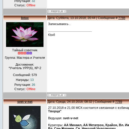
Репутация:
32
Статус:
Offline
lotoc
Дата: Суббота, 13.10.2018, 20:44 | Сообщение #
7788
Записываюсь .
Юрий
Тайный советник
Группа: Мастера и Учителя
Достижения:
*Учитель УРР(6), КР-2
Сообщений:
579
Награды:
13
Репутация:
26
Статус:
Offline
svet-v-net
Дата: Среда, 24.10.2018, 08:32 | Сообщение #
7789
27.10.2018 в 21.00 МСК состоится связанная с вэбин
Творца"
Ведущая:
svet-v-net
Кураторы:
АА Михаил, АА Метатрон, Крайон, Вл. Ии
Вл. Сен-Жермен, Св. Николай Чудотворец,