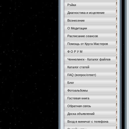
Рэйки
Диагностика и исцеление
Вознесение
О Медитации
Расписание сеансов
Помощь от Круга Мастеров
Ф О Р У М
Ченнелинги - Каталог файлов
Каталог статей
FAQ (вопрос/ответ)
Блог
Фотоальбомы
Гостевая книга
Обратная связь
Доска объявлений
Вход в миничат с телефона