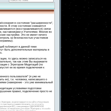
и/сознания в состояние "расширенности",
ности. В этом состоянии снимаются
навливаются (восстанавливаются) связи
 наставниками и Учителями. Многие во
кие настройки. Это не имеет ничего
контроль за безопасностью участников
рограммы).
ий публикует в данной теме
гут быть дополнительные материалы в
ь.
ации, то здесь можно записаться на
ательно, так как этим Вы выражаете
зации с Эгрегором Медитаций (по
апустит ее во время подключения к
енного пользователя" (я уже не
ть ее), т.е. человека, написавшего о
гиями (намерение - это уже минимальный
медитации условиями подготовки
арушении правил, подключение просто не
к Эгрегорам, не регистрируются на сайте и безуспешно
о чувствуете и наивно полагаете, что это и есть
ная диспенсация ВС), санкционирую ОДНОКРАТНОЕ
мен, но некритично для наших Эгрегоров и, что особо
латить по долгам". Поэтому декларирую: