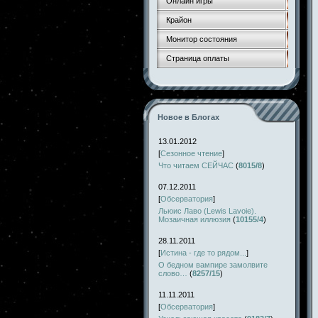
Онлайн игры
Крайон
Монитор состояния
Страница оплаты
Новое в Блогах
13.01.2012
[
Сезонное чтение
]
Что читаем СЕЙЧАС
(
8015/8
)
07.12.2011
[
Обсерватория
]
Льюис Лаво (Lewis Lavoie).
Мозаичная иллюзия
(
10155/4
)
28.11.2011
[
Истина - где то рядом...
]
О бедном вампире замолвите
слово…
(
8257/15
)
11.11.2011
[
Обсерватория
]