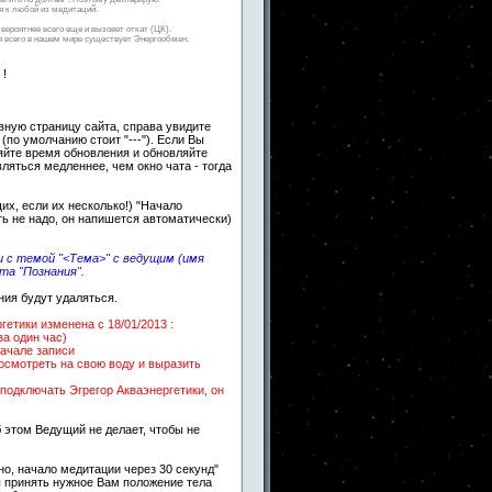
 к любой из медитаций.
вероятнее всего еще и вызовет откат (ЦК).
ля всего в нашем мире существует Энергообмен.
 !
авную страницу сайта, справа увидите
 (по умолчанию стоит "---"). Если Вы
яйте время обновления и обновляйте
вляться медленнее, чем окно чата - тогда
х, если их несколько!) "Начало
ть не надо, он напишется автоматически)
 с темой "<Тема>" с ведущим (имя
та "Познания".
ния будут удаляться.
етики изменена c 18/01/2013 :
за один час)
начале записи
посмотреть на свою воду и выразить
подключать Эгрегор Акваэнергетики, он
 этом Ведущий не делает, чтобы не
о, начало медитации через 30 секунд"
ы принять нужное Вам положение тела