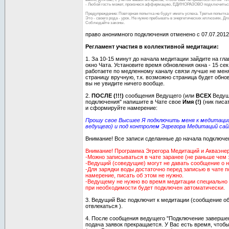
- Любой гость может, произнеся аффирмацию, ЕДИНОРАЗОВО подключиться
Предупреждение: Повторная попытка не будут иметь успеха. Третья попытка 
Это - своего рода - урок. Не нужно пребывать в энергетических иллюзиях. Д
Соблюдайте законы.
право анонимного подключения отменено с 07.07.2012
Регламент участия в коллективной медитации:
1. За 10-15 минут до начала медитации зайдите на гл
окно Чата. Установите время обновления окна - 15 сек
работаете по медленному каналу связи лучше не мен
страницу вручную, т.к. возможно страница будет обно
вы не увидите ничего вообще.
2.
ПОСЛЕ (!!!)
сообщения Ведущего (или
ВСЕХ
Ведущи
подключения" напишите в Чате свое
Имя (!)
(ник писа
и сформируйте намерение:
Прошу свое Высшее Я подключить меня к медитации
ведущего) и под контролем Эгрегора Медитаций сай
Внимание! Все записи сделанные до начала подключе
Внимание! Программа Эгрегора Медитаций и Акваэнерг
-Можно записываться в чате заранее (не раньше чем 
-Ведущий (соведущие) могут не давать сообщение о 
-Для зарядки воды достаточно перед записью в чате 
намерение, писать об этом не нужно.
-Ведущему не нужно во время медитации специально 
при необходимости будет подключен автоматически.
3. Ведущий Вас подключит к медитации (сообщение об
отвлекаться ).
4. После сообщения ведущего "Подключение завершен
подача заявок прекращается. У Вас есть время, чтоб