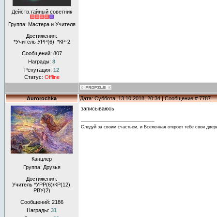
Действ.тайный советник
Группа: Мастера и Учителя
Достижения:
*Учитель УРР(6), *КР-2
Сообщений:
807
Награды:
8
Репутация:
12
Статус:
Offline
Aurorochka
Дата: Суббота, 13.10.2018, 20:34 | Сообщение #
7787
записываюсь
Следуй за своим счастьем, и Вселенная откроет тебе свои двер
Канцлер
Группа: Друзья
Достижения:
Учитель *УРР(6)/КР(12),
РВУ(2)
Сообщений:
2186
Награды:
31