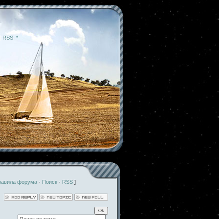
|
RSS
|
*
равила форума
·
Поиск
·
RSS
]