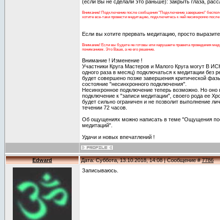
(если Вы не сделали это раньше): закрыть глаза, рассл
Внимание! Подключение после сообщения "Подключение завершено" бесполез
хотите все-таки провести медитацию, подключитесь к ней несинхронно после е
Если вы хотите прервать медитацию, просто выразит
Внимание! Если вы будете не готовы или нарушаете правила проведения меди
пониманием. Это Ваше, а не его решение.
Внимание ! Изменение !
Участники Круга Мастеров и Малого Круга могут В
одного раза в месяц) подключаться к медитации без р
будет совершено позже завершения критической фазы
состояние "несинхронного подключения".
Несинхронное подключение теперь возможно. Но оно 
подключение к "записи медитации", своего рода ее Хр
будет сильно ограничен и не позволит выполнение ли
течении 72 часов.
Об ощущениях можно написать в теме "Ощущения по
медитаций".
Удачи и новых впечатлений !
Edward
Дата: Суббота, 13.10.2018, 14:08 | Сообщение #
7786
Записываюсь.