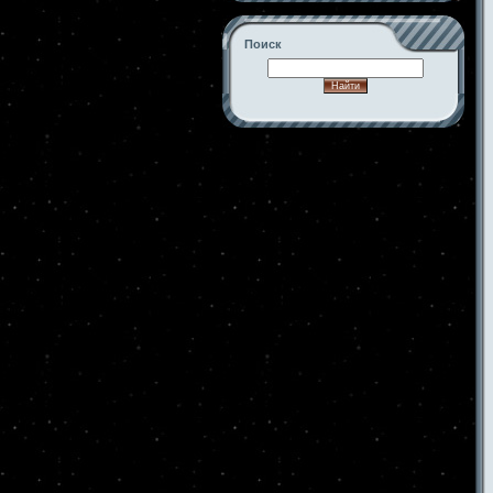
Поиск
-->