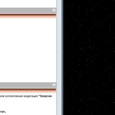
аром коллективная медитация
"Энергия
сус,