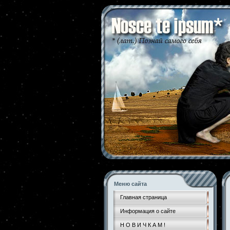
Меню сайта
Главная страница
Информация о сайте
Н О В И Ч К А М !