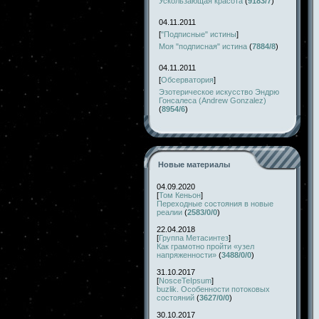
Ускользающая красота
(
9183/7
)
04.11.2011
[
"Подписные" истины
]
Моя "подписная" истина
(
7884/8
)
04.11.2011
[
Обсерватория
]
Эзотерическое искусство Эндрю
Гонсалеса (Andrew Gonzalez)
(
8954/6
)
Новые материалы
04.09.2020
[
Том Кеньон
]
Переходные состояния в новые
реалии
(
2583/0/0
)
22.04.2018
[
Группа Метасинтез
]
Как грамотно пройти «узел
напряженности»
(
3488/0/0
)
31.10.2017
[
NosceTeIpsum
]
buzlik. Особенности потоковых
состояний
(
3627/0/0
)
30.10.2017