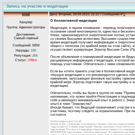
Запись на участие в медитации
xned
Дата: Вторник, 28.09.2010, 22:22 | Сообщение #
1
О Коллективной медитации
Канцлер
Группа: Администраторы
Медитация, в нашем понимании - перевод тела/энерги
осознание своей многомерности, единства и бесконеч
Достижения:
блоки, гармонизируются энергетические потоки, уста
Самый главный
со своими Высшими аспектами, Высшими сущностями,
время медитаций получают информацию и энергетичес
Сообщений:
5859
общего с гипнозом (по крайней мере на этом сайте), 
осуществляют курирующие Эгрегор Высшие Силы (П
Награды:
180
Репутация:
266
После объявления о планируемой медитации ее Ведущ
Статус:
Offline
расширенную информацию о медитации, в которой мо
помощь участникам. Обязательно с ними ознакомьтес
Если вы хотите принять участие в Коллективной медит
текущую медитацию и это рекомендуется сделать обяз
намерение, запускающее фоновую настройку гармони
крайней мере Эгрегор подготовит такую настройку и з
медитации).
Обязательно, чтобы вы были в группе не ниже "Провер
напоминаю, чту нужно пройти Регистрацию и подтверди
себе и имеющего минимальный опыт в работе с Энер
опыт) в теме "Знакомство".
Иногда бывает, что Ведущий ограничивает участие в 
участника, поэтому следите за ограничениями. При н
состоится.
Особое правило для "гостей:
Многие из Вас, с опасением относящиеся к "явному" участию и подключению 
"подключаются" к нашим медитациям. Причем, возможно, что вы (Гости) что-т
подключение. Поэтому, я, в нарушение энергетических правил (это очеред
АНОНИМНОЕ подключение к любой из медитации. Это перекосит наш энергооб
важно, для Вас, с учетом ваших интересов, чтобы Вам не пришлось потом "п