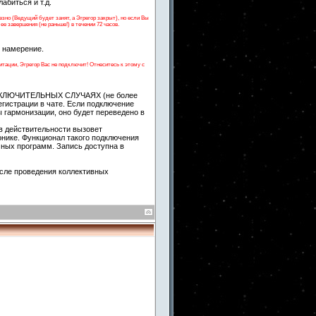
абиться и т.д.
но (Ведущий будет занят, а Эгрегор закрыт), но если Вы
е завершения (не раньше!) в течении 72 часов.
е намерение.
тации, Эгрегор Вас не подключит! Отнеситесь к этому с
 ИСКЛЮЧИТЕЛЬНЫХ СЛУЧАЯХ (не более
егистрации в чате. Если подключение
 гармонизации, оно будет переведено в
в действительности вызовет
онике. Функционал такого подключения
чных программ. Запись доступна в
сле проведения коллективных