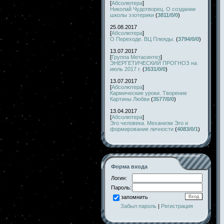
[
Абсолютера
]
Николай Чудотворец. О создании
школы эзотерики
(
3811/0/0
)
25.08.2017
[
Абсолютера
]
О Переходе. ВЦ Плеяды.
(
3794/0/0
)
13.07.2017
[
Группа Метасинтез
]
ЭНЕРГЕТИЧЕСКИЙ ПРОГНОЗ на
июль 2017 г.
(
3531/0/0
)
13.07.2017
[
Абсолютера
]
Кармические уроки. Творение
Картины Любви
(
3577/0/0
)
13.04.2017
[
Абсолютера
]
Эго человека. Механизм Эго и
формирование личности
(
4083/0/1
)
Форма входа
Логин:
Пароль:
запомнить
Забыл пароль
|
Регистрация