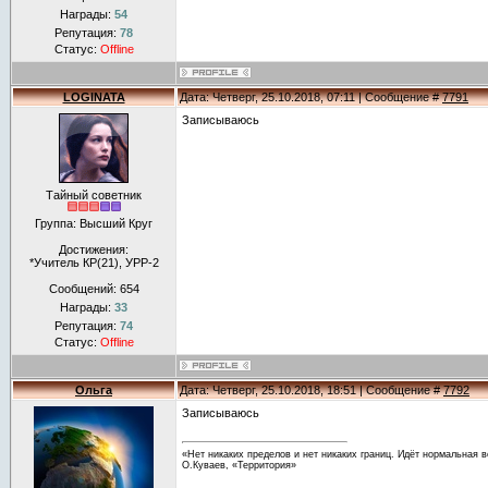
Награды:
54
Репутация:
78
Статус:
Offline
LOGINATA
Дата: Четверг, 25.10.2018, 07:11 | Сообщение #
7791
Записываюсь
Тайный советник
Группа: Высший Круг
Достижения:
*Учитель КР(21), УРР-2
Сообщений:
654
Награды:
33
Репутация:
74
Статус:
Offline
Ольга
Дата: Четверг, 25.10.2018, 18:51 | Сообщение #
7792
Записываюсь
«Нет никаких пределов и нет никаких границ. Идёт нормальная в
О.Куваев, «Территория»