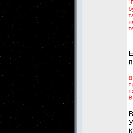
"
б
т
н
т
Е
п
В
п
п
В
В
У
К