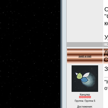
О
"
к
У
Д
svet-v-net
С
З
"
о
Канцлер
Группа: Группа 5
Достижения: