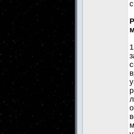
с
Р
м
1
з
с
в
у
р
л
о
в
м
у