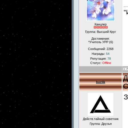
"
Канцлер
Группа: Высший Круг
Достижения:
*Учитель УРР (6)
Сообщений:
2268
Награды:
54
Репутация:
78
Статус:
Offline
Д
buzlik
С
З
Действ.тайный советник
Группа: Друзья