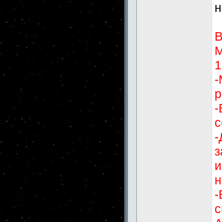
н
В
М
1
-
р
-
с
-
з
и
н
-
с