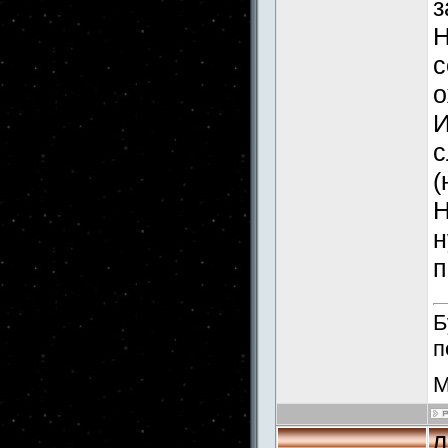
з
Н
с
о
И
с
(
Н
н
п
Б
п
М
Д