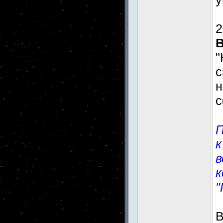
2
"
н
с
П
к
в
к
"
В