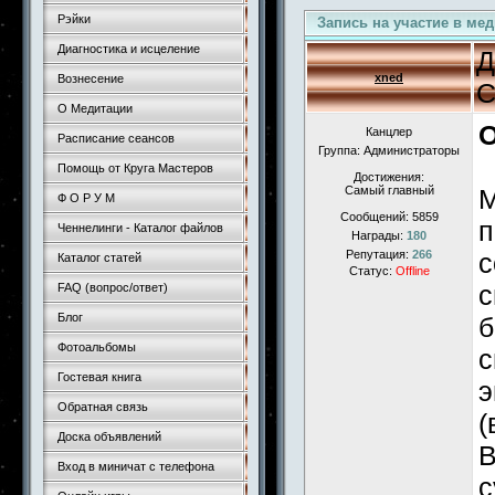
Рэйки
Запись на участие в ме
Диагностика и исцеление
Д
xned
Вознесение
С
О Медитации
О
Канцлер
Расписание сеансов
Группа: Администраторы
Помощь от Круга Мастеров
Достижения:
Самый главный
М
Ф О Р У М
Сообщений:
5859
п
Ченнелинги - Каталог файлов
Награды:
180
Репутация:
266
с
Каталог статей
Статус:
Offline
с
FAQ (вопрос/ответ)
Блог
б
Фотоальбомы
с
Гостевая книга
э
Обратная связь
(
Доска объявлений
В
Вход в миничат с телефона
с