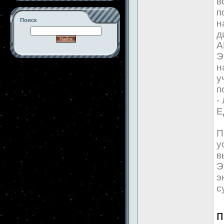
в
п
Поиск
н
д
А
Э
н
-->
у
п
-
Е
П
у
в
Э
э
с
п