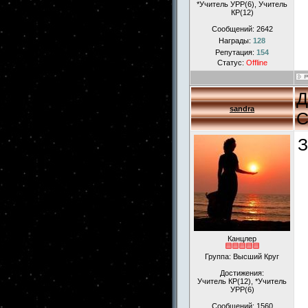
*Учитель УРР(6), Учитель
КР(12)
Сообщений:
2642
Награды:
128
Репутация:
154
Статус:
Offline
Д
sandra
С
З
Канцлер
Группа: Высший Круг
Достижения:
Учитель КР(12), *Учитель
УРР(6)
Сообщений:
1560