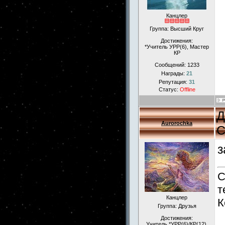
Канцлер
Группа: Высший Круг
Достижения:
*Учитель УРР(6), Мастер
КР
Сообщений:
1233
Награды:
21
Репутация:
31
Статус:
Offline
Д
Aurorochka
С
з
С
т
Канцлер
К
Группа: Друзья
Достижения:
Учитель *УРР(6)/КР(12),