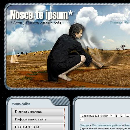
06.08.2026 
Приветствую
Главная
|
Рег
Меню сайта
Главная страница
Страница
518
из
579
«
1
2
…
Информация о сайте
»
Форум
»
Коллективная работа
»
Кол
Н О В И Ч К А М !
(Здесь можно записаться на текущую м