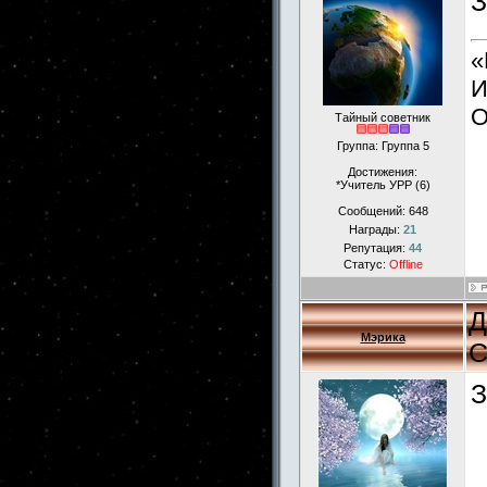
З
«
И
О
Тайный советник
Группа: Группа 5
Достижения:
*Учитель УРР (6)
Сообщений:
648
Награды:
21
Репутация:
44
Статус:
Offline
Д
Мэрика
С
З