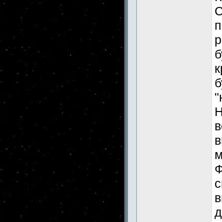
С
п
р
б
к
б
"
Н
в
в
м
Ф
с
в
д