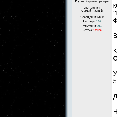
Группа: Администраторы
к
Достижения:
Самый главный
"
Сообщений:
5859
Награды:
180
Репутация:
266
Статус:
Offline
К
С
У
5
Д
Н