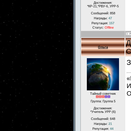
Достижения:
*КР-21,*РВУ-6, УРР-5
Сообщений:
858
Награды:
47
Репутация:
157
Статус:
Offline
Д
Ольга
С
З
«
И
О
Тайный советник
Группа: Группа 5
Достижения:
*Учитель УРР (6)
Сообщений:
648
Награды:
21
Репутация:
44