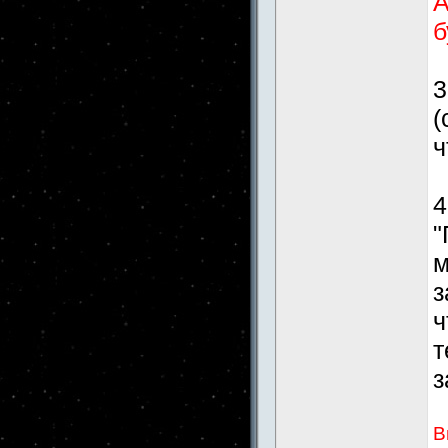
А
б
3
(
ч
4
"
м
з
ч
т
з
В