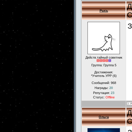
Д
Рысь
С
З
Действ.тайный советник
Группа: Группа 5
Достижения:
*Учитель УРР (6)
Сообщений:
968
Награды:
20
Репутация:
23
Статус:
Offline
Д
Ольга
С