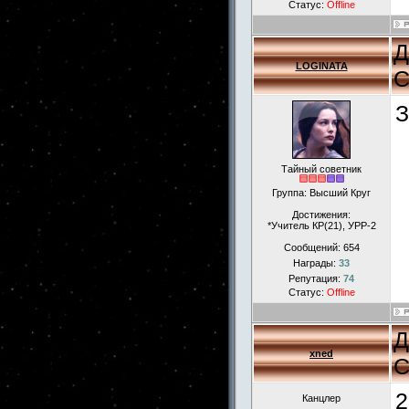
Статус:
Offline
Д
LOGINATA
С
З
Тайный советник
Группа: Высший Круг
Достижения:
*Учитель КР(21), УРР-2
Сообщений:
654
Награды:
33
Репутация:
74
Статус:
Offline
Д
xned
С
2
Канцлер