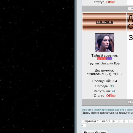
Статус:
Offline
Д
LOGINATA
С
З
Тайный советник
Группа: Высший Круг
Достижения:
*Учитель КР(21), УРР-2
Сообщений:
654
Награды:
33
Репутация:
74
Статус:
Offline
Форум
»
Коллективная работа
»
Кол
(Здесь можно записаться на текущую м
Страница
518
из
579
«
1
2
…
»