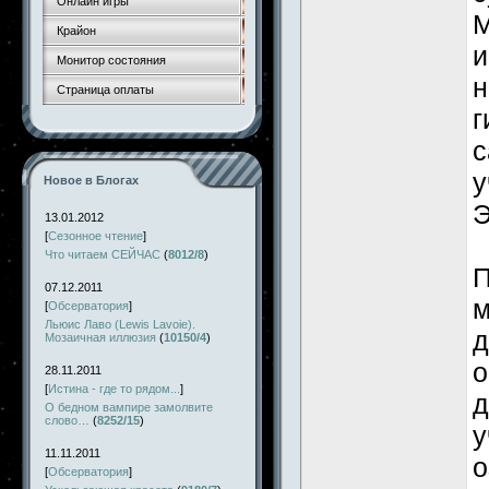
Онлайн игры
М
Крайон
и
Монитор состояния
н
Страница оплаты
г
с
у
Новое в Блогах
Э
13.01.2012
[
Сезонное чтение
]
Что читаем СЕЙЧАС
(
8012/8
)
П
07.12.2011
м
[
Обсерватория
]
Льюис Лаво (Lewis Lavoie).
д
Мозаичная иллюзия
(
10150/4
)
о
28.11.2011
[
Истина - где то рядом...
]
д
О бедном вампире замолвите
слово…
(
8252/15
)
у
11.11.2011
о
[
Обсерватория
]