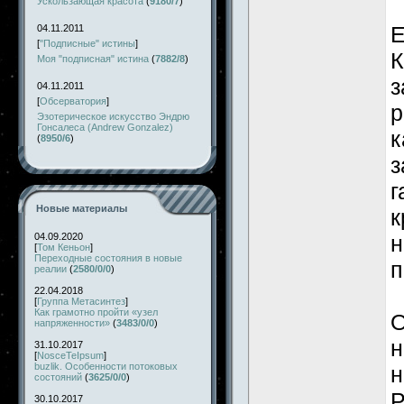
Ускользающая красота
(
9180/7
)
Е
04.11.2011
[
"Подписные" истины
]
К
Моя "подписная" истина
(
7882/8
)
з
04.11.2011
[
Обсерватория
]
р
Эзотерическое искусство Эндрю
Гонсалеса (Andrew Gonzalez)
к
(
8950/6
)
з
г
Новые материалы
к
04.09.2020
н
[
Том Кеньон
]
Переходные состояния в новые
п
реалии
(
2580/0/0
)
22.04.2018
[
Группа Метасинтез
]
Как грамотно пройти «узел
О
напряженности»
(
3483/0/0
)
н
31.10.2017
[
NosceTeIpsum
]
buzlik. Особенности потоковых
н
состояний
(
3625/0/0
)
Р
30.10.2017