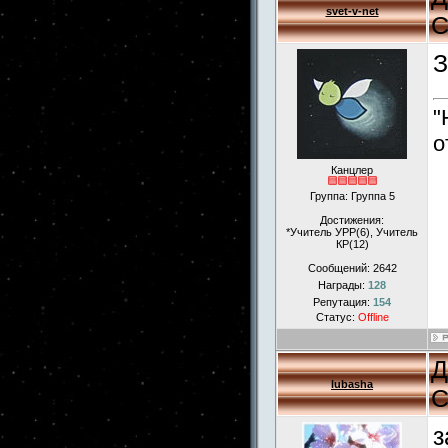
svet-v-net
С
З
"
о
Канцлер
Группа: Группа 5
Достижения:
*Учитель УРР(6), Учитель
КР(12)
Сообщений:
2642
Награды:
128
Репутация:
154
Статус:
Offline
Д
lubasha
С
з