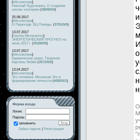
[
Абсолютера
]
ч
Николай Чудотворец. О создании
школы эзотерики
(
3809/0/0
)
и
25.08.2017
[
Абсолютера
]
Э
О Переходе. ВЦ Плеяды.
(
3791/0/0
)
13.07.2017
м
[
Группа Метасинтез
]
ЭНЕРГЕТИЧЕСКИЙ ПРОГНОЗ на
И
июль 2017 г.
(
3528/0/0
)
13.07.2017
о
[
Абсолютера
]
Кармические уроки. Творение
у
Картины Любви
(
3572/0/0
)
с
13.04.2017
[
Абсолютера
]
Эго человека. Механизм Эго и
н
формирование личности
(
4080/0/1
)
н
Форма входа
О
Логин:
М
Пароль:
у
запомнить
р
Забыл пароль
|
Регистрация
"