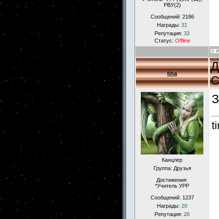
РВУ(2)
Сообщений:
2186
Награды:
31
Репутация:
32
Статус:
Offline
Д
tina
С
З
t
Канцлер
Группа: Друзья
Достижения:
*Учитель УРР
Сообщений:
1237
Награды:
20
Репутация:
20