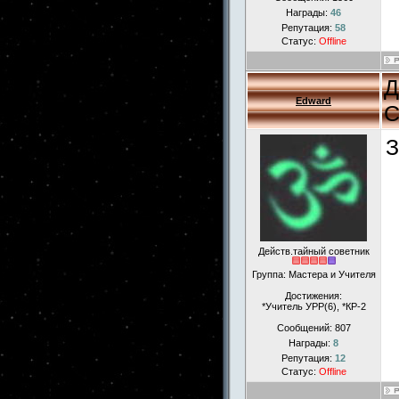
Награды:
46
Репутация:
58
Статус:
Offline
Д
Edward
С
З
Действ.тайный советник
Группа: Мастера и Учителя
Достижения:
*Учитель УРР(6), *КР-2
Сообщений:
807
Награды:
8
Репутация:
12
Статус:
Offline