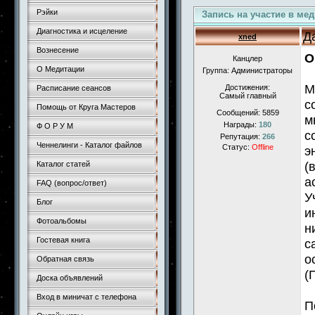
Рэйки
Запись на участие в ме
Диагностика и исцеление
Д
xned
Вознесение
О
Канцлер
О Медитации
Группа: Администраторы
М
Достижения:
Расписание сеансов
Самый главный
с
Помощь от Круга Мастеров
Сообщений:
5859
м
Награды:
180
Ф О Р У М
с
Репутация:
266
Ченнелинги - Каталог файлов
Статус:
Offline
э
(
Каталог статей
а
FAQ (вопрос/ответ)
У
Блог
и
Фотоальбомы
н
Гостевая книга
с
о
Обратная связь
(
Доска объявлений
Вход в миничат с телефона
П