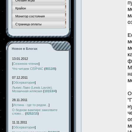
Онлайн игры
п
м
Крайон
м
Монитор состояния
о
Страница оплаты
Е
м
м
Новое в Блогах
к
13.01.2012
ф
[
Сезонное чтение
]
М
Что читаем СЕЙЧАС
(
8012/8
)
н
07.12.2011
м
[
Обсерватория
]
Льюис Лаво (Lewis Lavoie).
Мозаичная иллюзия
(
10153/4
)
О
"
28.11.2011
[
Истина - где то рядом...
]
н
О бедном вампире замолвите
ч
слово…
(
8252/15
)
о
11.11.2011
м
[
Обсерватория
]