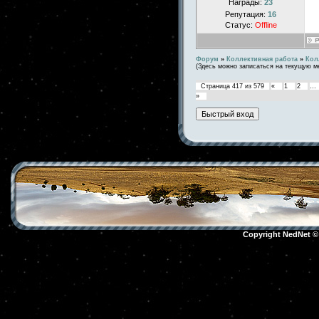
Награды:
23
Репутация:
16
Статус:
Offline
Форум
»
Коллективная работа
»
Кол
(Здесь можно записаться на текущую м
Страница
417
из
579
«
1
2
…
»
Copyright NedNet 