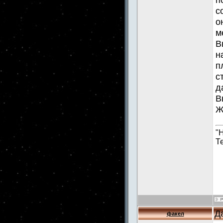
с
о
м
В
н
п
с
д
В
Ж
"
Т
Д
факел