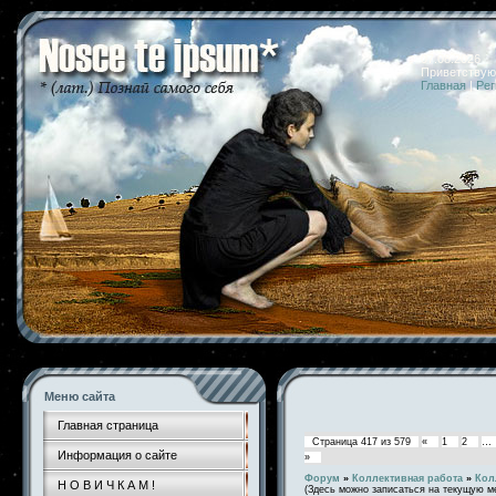
07.08.2026 
Приветствую
Главная
|
Рег
Меню сайта
Главная страница
Страница
417
из
579
«
1
2
…
Информация о сайте
»
Форум
»
Коллективная работа
»
Кол
Н О В И Ч К А М !
(Здесь можно записаться на текущую м