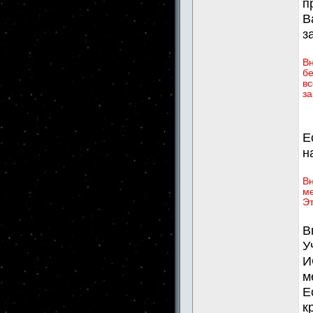
п
В
з
В
бе
вс
за
Е
н
Вн
ме
Эт
В
У
И
м
Е
к