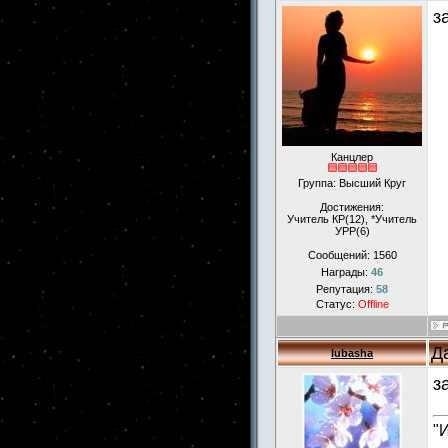
з
Канцлер
Группа: Высший Круг
Достижения:
Учитель КР(12), *Учитель
УРР(6)
Сообщений:
1560
Награды:
46
Репутация:
58
Статус:
Offline
Д
lubasha
з
"