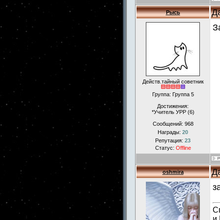
Д
Рысь
З
Действ.тайный советник
Группа: Группа 5
Достижения:
*Учитель УРР (6)
Сообщений:
968
Награды:
20
Репутация:
23
Статус:
Offline
Д
oshmira
з
С
и