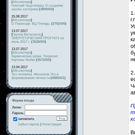
[
Абсолютера
]
Николай Чудотворец. О создании
школы эзотерики
(
3809/0/0
)
1
25.08.2017
г
[
Абсолютера
]
О Переходе. ВЦ Плеяды.
(
3792/0/0
)
У
13.07.2017
у
[
Группа Метасинтез
]
ЭНЕРГЕТИЧЕСКИЙ ПРОГНОЗ на
к
июль 2017 г.
(
3528/0/0
)
о
13.07.2017
б
[
Абсолютера
]
Кармические уроки. Творение
н
Картины Любви
(
3572/0/0
)
13.04.2017
[
Абсолютера
]
2
Эго человека. Механизм Эго и
формирование личности
(
4080/0/1
)
е
Ч
а
Форма входа
П
Логин:
т
Пароль:
к
запомнить
Забыл пароль
|
Регистрация
В