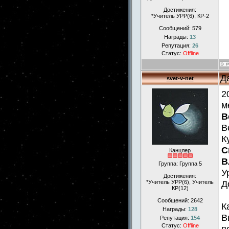
Достижения:
*Учитель УРР(6), КР-2
Сообщений:
579
Награды:
13
Репутация:
26
Статус:
Offline
Д
svet-v-net
2
м
В
В
К
С
Канцлер
В
Группа: Группа 5
У
Достижения:
Д
*Учитель УРР(6), Учитель
КР(12)
Сообщений:
2642
К
Награды:
128
В
Репутация:
154
Статус:
Offline
п