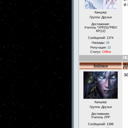
и
Канцлер
Группа: Друзья
Достижения:
Учитель *УРР(5)/*РВУ/
КР(12)
Сообщений:
1374
Награды:
26
Репутация:
22
Статус:
Offline
Д
KnОльга
з
Канцлер
Группа: Друзья
Достижения:
Учитель УРР
Сообщений:
1398