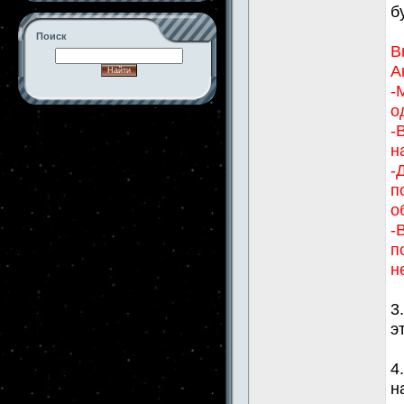
б
Поиск
В
А
-
о
-->
-
н
-
п
о
-
п
н
3
э
4
н