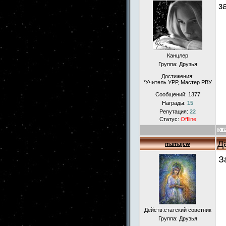
з
Канцлер
Группа: Друзья
Достижения:
*Учитель УРР, Мастер РВУ
Сообщений:
1377
Награды:
15
Репутация:
22
Статус:
Offline
Д
mamajew
З
Действ.статский советник
Группа: Друзья