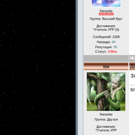
Канцлер
Группа: Высший Круг
Достижения:
*Учитель УРР (6)
Сообщений:
2268
Награды:
54
Репутация:
78
Статус:
Offline
Д
tina
З
ti
Канцлер
Группа: Друзья
Достижения:
*Учитель УРР