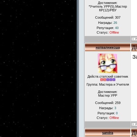
Достижения:
*Учитель УРР(5),Мастер
КР(12)/РВУ
Сообщений:
307
Награды:
26
Репутация:
40
Статус:
Offline
Д
натвалниксша
З
Действ.статский советник
Группа: Мастера и Учителя
Достижения:
Мастер УРР
Сообщений:
259
Награды:
3
Репутация:
0
Статус:
Offline
Д
sandra