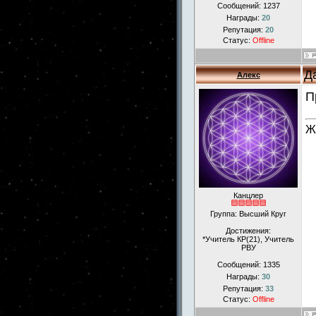
Сообщений:
1237
Награды:
20
Репутация:
20
Статус:
Offline
Д
Алекс
П
Ж
Канцлер
Группа: Высший Круг
Достижения:
*Учитель КР(21), Учитель
РВУ
Сообщений:
1335
Награды:
30
Репутация:
33
Статус:
Offline