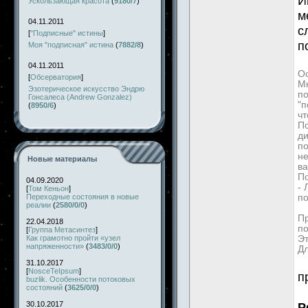
И
Ускользающая красота
(
9180/7
)
м
04.11.2011
с
[
"Подписные" истины
]
п
Моя "подписная" истина
(
7882/8
)
04.11.2011
Ос
[
Обсерватория
]
Мн
Эзотерическое искусство Эндрю
по
Гонсалеса (Andrew Gonzalez)
"п
(
8950/6
)
чт
По
д
по
не
Новые материалы
ва
П
04.09.2020
-
[
Том Кеньон
]
Переходные состояния в новые
по
реалии
(
2580/0/0
)
Пр
22.04.2018
по
[
Группа Метасинтез
]
Как грамотно пройти «узел
Эт
напряженности»
(
3483/0/0
)
Дл
31.10.2017
[
NosceTeIpsum
]
п
buzlik. Особенности потоковых
состояний
(
3625/0/0
)
30.10.2017
Р