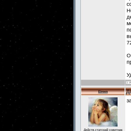
с
Н
д
м
п
в
7
О
п
У
Д
Eireen
з
Действ.статский советник