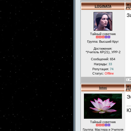
Д
LOGINATA
З
Тайный советник
Группа: Высший Круг
Достижения:
*Учитель КР(21), УРР-2
Сообщений:
654
Награды:
33
Репутация:
74
Статус:
Offline
Д
lotoc
Э
Ю
Тайный советник
Группа: Мастера и Учителя