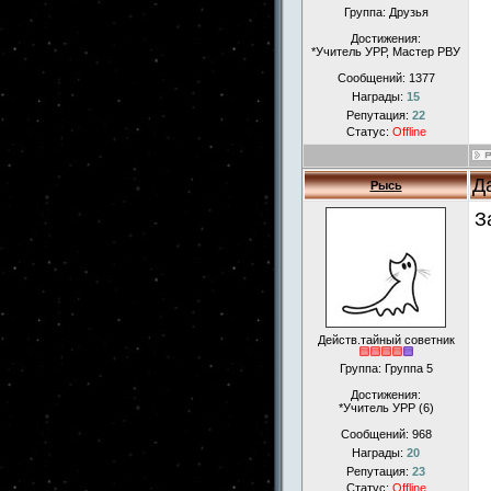
Группа: Друзья
Достижения:
*Учитель УРР, Мастер РВУ
Сообщений:
1377
Награды:
15
Репутация:
22
Статус:
Offline
Д
Рысь
З
Действ.тайный советник
Группа: Группа 5
Достижения:
*Учитель УРР (6)
Сообщений:
968
Награды:
20
Репутация:
23
Статус:
Offline