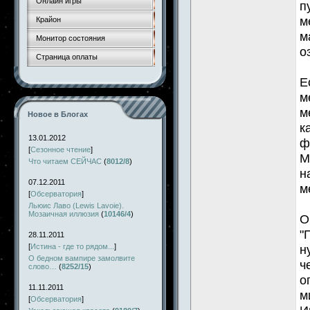
Онлайн игры
п
м
Крайон
м
Монитор состояния
о
Страница оплаты
Е
м
м
Новое в Блогах
к
13.01.2012
ф
[
Сезонное чтение
]
М
Что читаем СЕЙЧАС
(
8012/8
)
н
07.12.2011
м
[
Обсерватория
]
Льюис Лаво (Lewis Lavoie).
Мозаичная иллюзия
(
10146/4
)
О
"
28.11.2011
[
Истина - где то рядом...
]
н
О бедном вампире замолвите
ч
слово…
(
8252/15
)
о
11.11.2011
м
[
Обсерватория
]