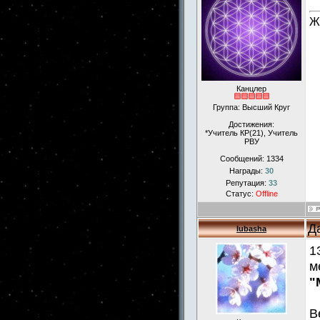
Ж
Канцлер
Группа: Высший Круг
Достижения:
*Учитель КР(21), Учитель
РВУ
Сообщений:
1334
Награды:
30
Репутация:
33
Статус:
Offline
Д
lubasha
1
м
"
В