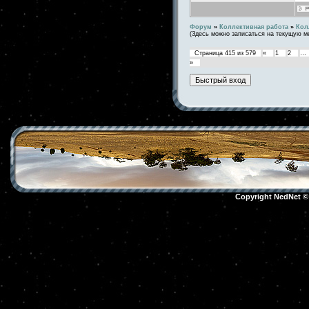
Форум
»
Коллективная работа
»
Кол
(Здесь можно записаться на текущую м
Страница
415
из
579
«
1
2
…
»
Copyright NedNet 