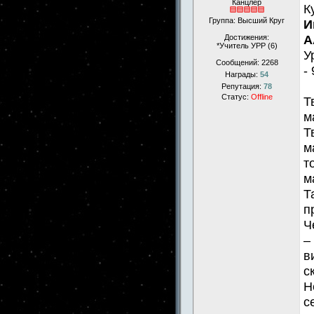
Канцлер
К
Группа: Высший Круг
И
А
Достижения:
*Учитель УРР (6)
У
Сообщений:
2268
- 
Награды:
54
Репутация:
78
Статус:
Offline
Т
м
Т
м
т
м
Т
п
Ч
–
в
с
Н
с