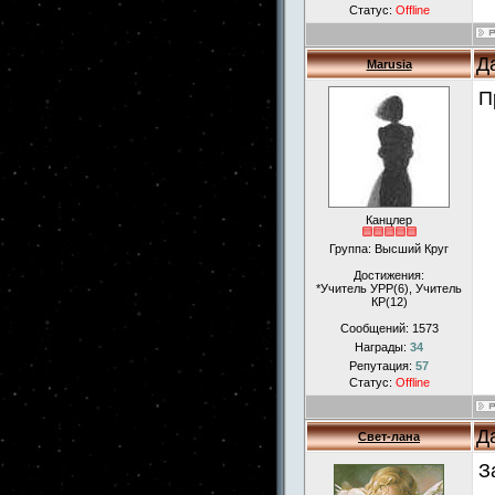
Статус:
Offline
Д
Marusia
П
Канцлер
Группа: Высший Круг
Достижения:
*Учитель УРР(6), Учитель
КР(12)
Сообщений:
1573
Награды:
34
Репутация:
57
Статус:
Offline
Д
Свет-лана
З