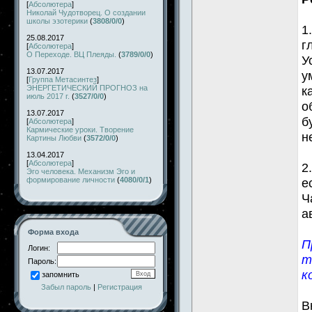
[
Абсолютера
]
Николай Чудотворец. О создании
школы эзотерики
(
3808/0/0
)
1
25.08.2017
г
[
Абсолютера
]
О Переходе. ВЦ Плеяды.
(
3789/0/0
)
У
13.07.2017
у
[
Группа Метасинтез
]
ЭНЕРГЕТИЧЕСКИЙ ПРОГНОЗ на
к
июль 2017 г.
(
3527/0/0
)
о
13.07.2017
б
[
Абсолютера
]
Кармические уроки. Творение
н
Картины Любви
(
3572/0/0
)
13.04.2017
[
Абсолютера
]
2
Эго человека. Механизм Эго и
формирование личности
(
4080/0/1
)
е
Ч
а
Форма входа
П
Логин:
т
Пароль:
к
запомнить
Забыл пароль
|
Регистрация
В