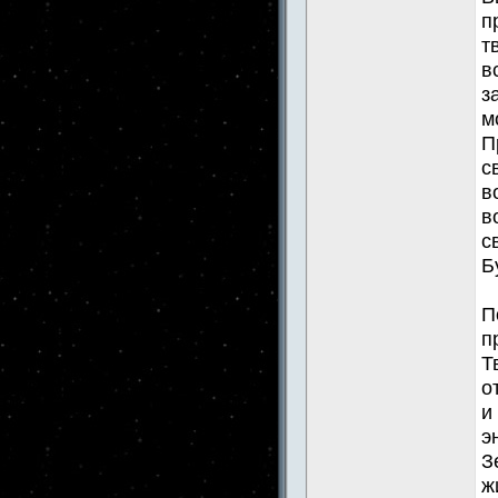
п
т
в
з
м
П
с
в
в
с
Б
П
п
Т
о
и
э
З
ж