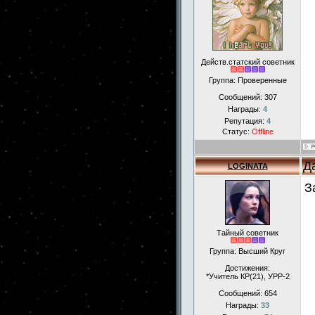
Действ.статский советник
Группа: Проверенные
Сообщений:
307
Награды:
4
Репутация:
4
Статус:
Offline
Д
LOGINATA
З
Тайный советник
Группа: Высший Круг
Достижения:
*Учитель КР(21), УРР-2
Сообщений:
654
Награды:
33