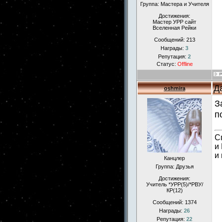
Группа: Мастера и Учителя
Достижения:
Мастер УРР сайт
Вселенная Рейки
Сообщений:
213
Награды:
3
Репутация:
2
Статус:
Offline
Д
oshmira
З
п
С
и
и
Канцлер
Группа: Друзья
Достижения:
Учитель *УРР(5)/*РВУ/
КР(12)
Сообщений:
1374
Награды:
26
Репутация:
22