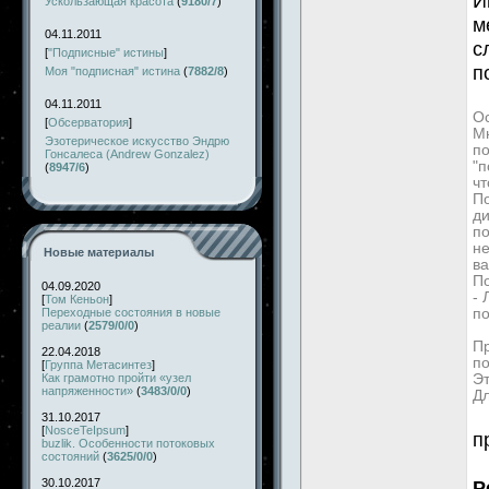
И
Ускользающая красота
(
9180/7
)
м
04.11.2011
с
[
"Подписные" истины
]
п
Моя "подписная" истина
(
7882/8
)
04.11.2011
Ос
[
Обсерватория
]
Мн
Эзотерическое искусство Эндрю
по
Гонсалеса (Andrew Gonzalez)
"п
(
8947/6
)
чт
По
д
по
не
Новые материалы
ва
П
04.09.2020
-
[
Том Кеньон
]
Переходные состояния в новые
по
реалии
(
2579/0/0
)
Пр
22.04.2018
по
[
Группа Метасинтез
]
Как грамотно пройти «узел
Эт
напряженности»
(
3483/0/0
)
Дл
31.10.2017
[
NosceTeIpsum
]
п
buzlik. Особенности потоковых
состояний
(
3625/0/0
)
30.10.2017
Р