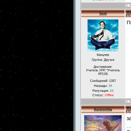
Д
Yurei
П
Канцлер
Группа: Друзья
Достижения:
Учитель УРР, *Учитель
КР(18)
Сообщений:
1357
Награды:
19
Репутация:
23
Статус:
Offline
Д
Aurorochka
з