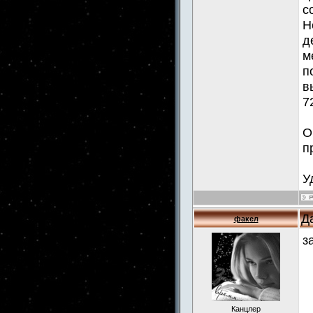
с
Н
д
м
п
в
7
О
п
У
Д
факел
з
Канцлер