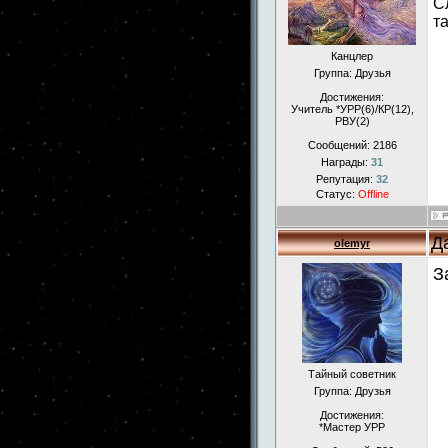
С
т
Канцлер
Группа: Друзья
Достижения:
Учитель *УРР(6)/КР(12),
РВУ(2)
Сообщений:
2186
Награды:
31
Репутация:
32
Статус:
Offline
Д
olemyr
З
Тайный советник
Группа: Друзья
Достижения:
*Мастер УРР