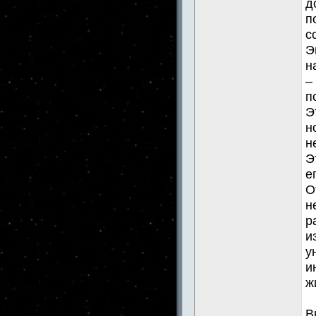
д
п
с
Э
н
–
п
Э
н
н
Э
е
О
н
р
и
у
и
ж
В