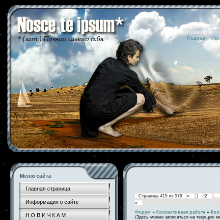
06.08.2026 
Приветствую
Главная
|
Рег
Меню сайта
Главная страница
Страница
415
из
579
«
1
2
…
Информация о сайте
»
Форум
»
Коллективная работа
»
Кол
Н О В И Ч К А М !
(Здесь можно записаться на текущую м