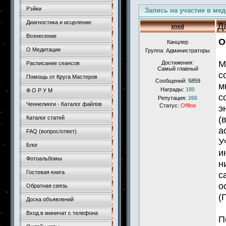
Рэйки
Запись на участие в ме
Диагностика и исцеление
Д
xned
Вознесение
О
Канцлер
О Медитации
Группа: Администраторы
М
Достижения:
Расписание сеансов
Самый главный
с
Помощь от Круга Мастеров
Сообщений:
5859
м
Награды:
180
Ф О Р У М
с
Репутация:
266
Ченнелинги - Каталог файлов
Статус:
Offline
э
(
Каталог статей
а
FAQ (вопрос/ответ)
У
Блог
и
Фотоальбомы
н
Гостевая книга
с
о
Обратная связь
(
Доска объявлений
Вход в миничат с телефона
П