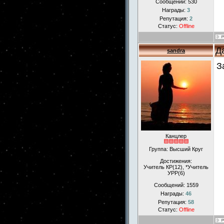
Сообщений:
530
Награды:
3
Репутация:
2
Статус:
Offline
Д
sandra
З
Канцлер
Группа: Высший Круг
Достижения:
Учитель КР(12), *Учитель
УРР(6)
Сообщений:
1559
Награды:
46
Репутация:
58
Статус:
Offline