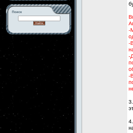
б
Поиск
В
А
-
о
-->
-
н
-
п
о
-
п
н
3
э
4
н