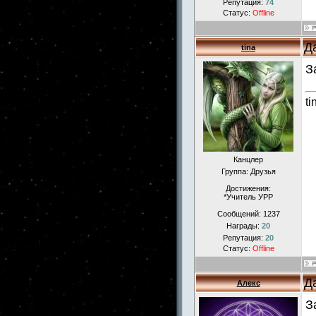
Репутация:
74
Статус:
Offline
Д
tina
З
ti
Канцлер
Группа: Друзья
Достижения:
*Учитель УРР
Сообщений:
1237
Награды:
20
Репутация:
20
Статус:
Offline
Д
Алекс
З