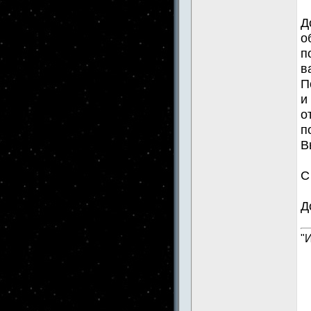
Д
о
п
в
П
и
о
п
В
С
Д
"