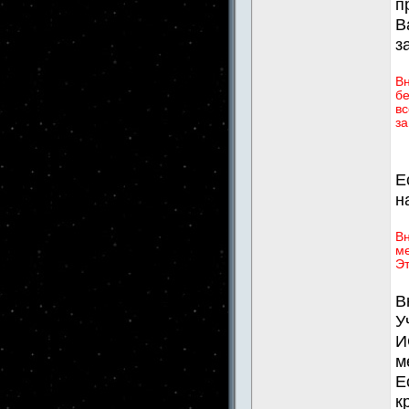
п
В
з
В
бе
вс
за
Е
н
Вн
ме
Эт
В
У
И
м
Е
к