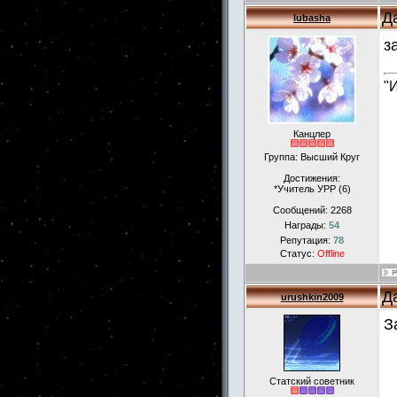
Д
lubasha
з
"
Канцлер
Группа: Высший Круг
Достижения:
*Учитель УРР (6)
Сообщений:
2268
Награды:
54
Репутация:
78
Статус:
Offline
Д
urushkin2009
З
Статский советник