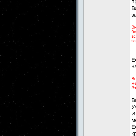
п
В
з
В
бе
вс
за
Е
н
Вн
ме
Эт
В
У
И
м
Е
к