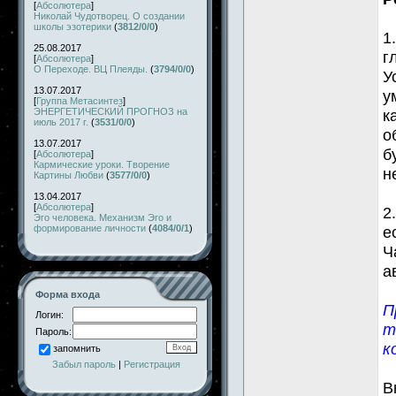
[
Абсолютера
]
Николай Чудотворец. О создании
школы эзотерики
(
3812/0/0
)
1
25.08.2017
г
[
Абсолютера
]
О Переходе. ВЦ Плеяды.
(
3794/0/0
)
У
13.07.2017
у
[
Группа Метасинтез
]
ЭНЕРГЕТИЧЕСКИЙ ПРОГНОЗ на
к
июль 2017 г.
(
3531/0/0
)
о
13.07.2017
б
[
Абсолютера
]
Кармические уроки. Творение
н
Картины Любви
(
3577/0/0
)
13.04.2017
[
Абсолютера
]
2
Эго человека. Механизм Эго и
формирование личности
(
4084/0/1
)
е
Ч
а
Форма входа
П
Логин:
т
Пароль:
к
запомнить
Забыл пароль
|
Регистрация
В