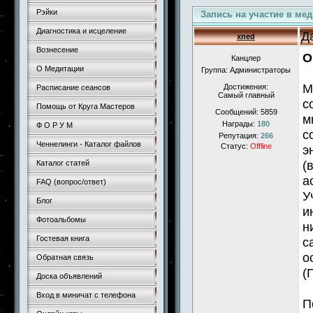
Рэйки
Запись на участие в ме
Диагностика и исцеление
Д
xned
Вознесение
О
Канцлер
О Медитации
Группа: Администраторы
М
Достижения:
Расписание сеансов
Самый главный
с
Помощь от Круга Мастеров
Сообщений:
5859
м
Награды:
180
Ф О Р У М
с
Репутация:
266
Ченнелинги - Каталог файлов
Статус:
Offline
э
(
Каталог статей
а
FAQ (вопрос/ответ)
У
Блог
и
Фотоальбомы
н
Гостевая книга
с
о
Обратная связь
(
Доска объявлений
Вход в миничат с телефона
П