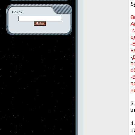
б
Поиск
В
А
-
о
-->
-
н
-
п
о
-
п
н
3
э
4
н