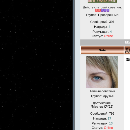
Действ.статский советник
Группа: Проверенные
Сообщений:
307
Награды:
4
Репутация:
4
Статус:
Offline
Д
Note
з
Тайный советник
Группа: Друзья
Достижения:
*Мастер КР(12)
Сообщений:
793
Награды:
17
Репутация:
13
Статус:
Offline