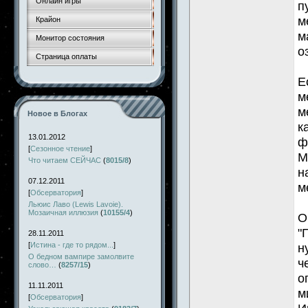
Онлайн игры
п
м
Крайон
м
Монитор состояния
о
Страница оплаты
Е
м
м
Новое в Блогах
к
13.01.2012
ф
[
Сезонное чтение
]
М
Что читаем СЕЙЧАС
(
8015/8
)
н
07.12.2011
м
[
Обсерватория
]
Льюис Лаво (Lewis Lavoie).
Мозаичная иллюзия
(
10155/4
)
О
"
28.11.2011
[
Истина - где то рядом...
]
н
О бедном вампире замолвите
ч
слово…
(
8257/15
)
о
11.11.2011
м
[
Обсерватория
]