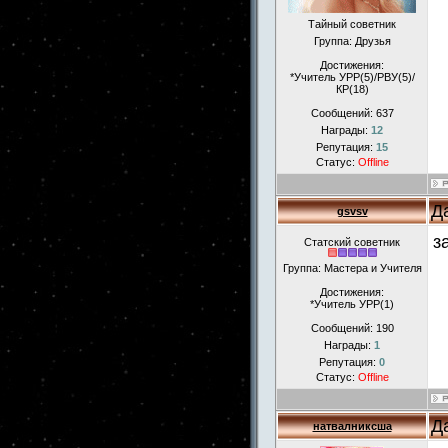
Тайный советник
Группа: Друзья
Достижения:
*Учитель УРР(5)/РВУ(5)/
КР(18)
Сообщений:
637
Награды:
12
Репутация:
15
Статус:
Offline
Д
gsvsv
з
Статский советник
Группа: Мастера и Учителя
Достижения:
*Учитель УРР(1)
Сообщений:
190
Награды:
1
Репутация:
0
Статус:
Offline
Д
натвалниксша