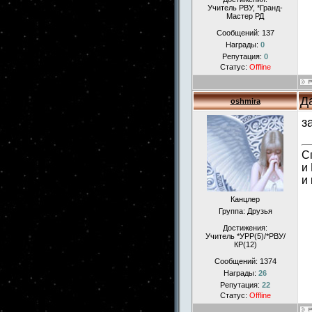
Учитель РВУ, *Гранд-
Мастер РД
Сообщений:
137
Награды:
0
Репутация:
0
Статус:
Offline
Д
oshmira
з
С
и
и
Канцлер
Группа: Друзья
Достижения:
Учитель *УРР(5)/*РВУ/
КР(12)
Сообщений:
1374
Награды:
26
Репутация:
22
Статус:
Offline