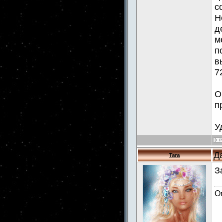
с
Н
д
м
п
в
7
О
п
У
Д
Tara
З
О