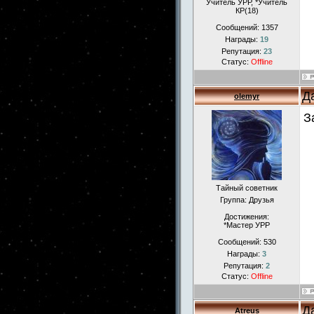
Учитель УРР, *Учитель
КР(18)
Сообщений:
1357
Награды:
19
Репутация:
23
Статус:
Offline
Д
olemyr
З
Тайный советник
Группа: Друзья
Достижения:
*Мастер УРР
Сообщений:
530
Награды:
3
Репутация:
2
Статус:
Offline
Д
Atreus