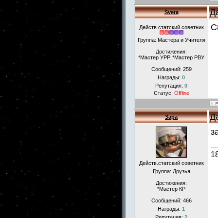
Д
Sveta
С
Действ.статский советник
Группа: Мастера и Учителя
Достижения:
*Мастер УРР, *Мастер РВУ
Сообщений:
259
Награды:
0
Репутация:
0
Статус:
Offline
Д
Зара
з
1
Действ.статский советник
Группа: Друзья
Достижения:
*Мастер КР
Сообщений:
466
Награды:
1
Репутация:
2