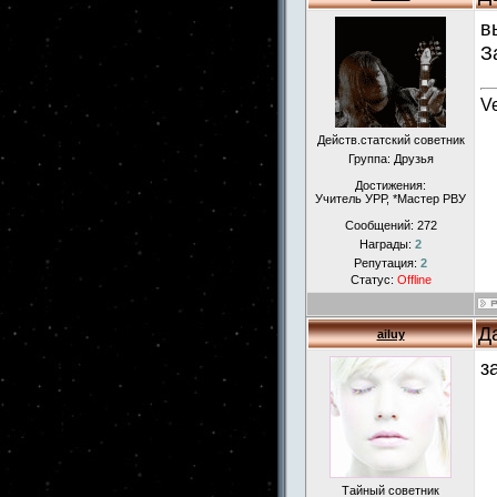
в
З
Ve
Действ.статский советник
Группа: Друзья
Достижения:
Учитель УРР, *Мастер РВУ
Сообщений:
272
Награды:
2
Репутация:
2
Статус:
Offline
Д
ailuy
з
Тайный советник