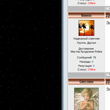
Статус:
Offline
Д
Вианпо
З
Надворный советник
Группа: Друзья
Достижения:
Мастер Кундалини Рейки
Сообщений:
76
Награды:
0
Репутация:
0
Статус:
Offline
Д
Свет-лана
З