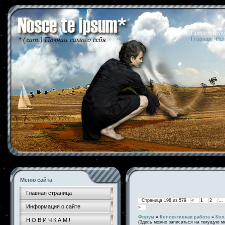
08.08.2026 
Приветствую
Главная
|
Рег
Меню сайта
Главная страница
Страница
198
из
579
«
1
2
…
Информация о сайте
»
Форум
»
Коллективная работа
»
Кол
Н О В И Ч К А М !
(Здесь можно записаться на текущую м