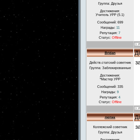
Группа: Друзья
Достижения:
Учитель УРР (5.1)
Сообщений:
699
Награды:
11
Репутация:
7
Статус:
Offline
Д
Bridan
з
Действ.статский советник
Группа: Заблокированные
Достижения:
*Мастер УРР
Сообщений:
335
Награды:
9
Репутация:
4
Статус:
Offline
Д
лютик
з
Коллежский советник
Группа: Друзья
Достижения: