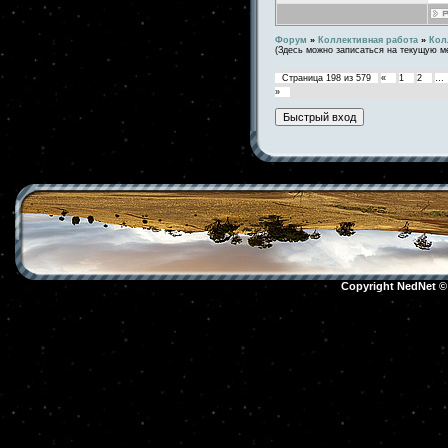
Форум
»
Коллективная работа
»
Кол
(Здесь можно записаться на текущую м
Страница
198
из
579
«
1
2
…
»
Copyright NedNet 