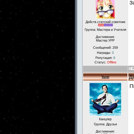
З
Действ.статский советник
Группа: Мастера и Учителя
Достижения:
Мастер УРР
Сообщений:
259
Награды:
3
Репутация:
0
Статус:
Offline
Д
Yurei
П
Канцлер
Группа: Друзья
Достижения: