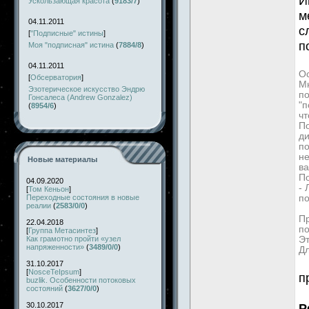
И
Ускользающая красота
(
9183/7
)
м
04.11.2011
с
[
"Подписные" истины
]
п
Моя "подписная" истина
(
7884/8
)
04.11.2011
Ос
[
Обсерватория
]
Мн
Эзотерическое искусство Эндрю
по
Гонсалеса (Andrew Gonzalez)
"п
(
8954/6
)
чт
По
д
по
не
Новые материалы
ва
П
04.09.2020
-
[
Том Кеньон
]
Переходные состояния в новые
по
реалии
(
2583/0/0
)
Пр
22.04.2018
по
[
Группа Метасинтез
]
Как грамотно пройти «узел
Эт
напряженности»
(
3489/0/0
)
Дл
31.10.2017
[
NosceTeIpsum
]
п
buzlik. Особенности потоковых
состояний
(
3627/0/0
)
30.10.2017
Р