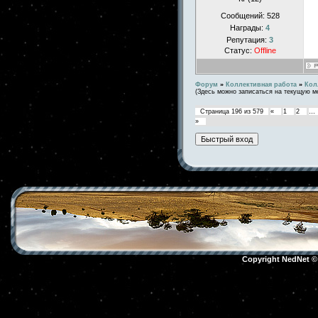
Сообщений:
528
Награды:
4
Репутация:
3
Статус:
Offline
Форум
»
Коллективная работа
»
Кол
(Здесь можно записаться на текущую м
Страница
196
из
579
«
1
2
…
»
Copyright NedNet 