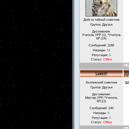
Действ.тайный советник
Группа: Друзья
Достижения:
Учитель УРР (1), *Учитель
КР (15)
Сообщений:
1188
Награды:
11
Репутация:
5
Статус:
Offline
Д
LudaYF
з
Коллежский советник
Группа: Друзья
Достижения:
Мастер УРР, *Учитель
КР(12)
Сообщений:
140
Награды:
0
Репутация:
0
Статус:
Offline