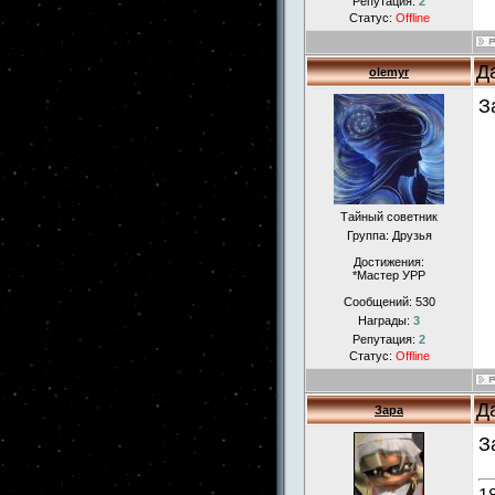
Репутация:
2
Статус:
Offline
Д
olemyr
З
Тайный советник
Группа: Друзья
Достижения:
*Мастер УРР
Сообщений:
530
Награды:
3
Репутация:
2
Статус:
Offline
Д
Зара
З