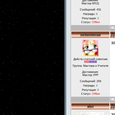
Достижения:
Мастер КР(3)
Сообщений:
431
Награды:
6
Репутация:
2
Статус:
Offline
Д
натвалниксша
з
Действ.статский советник
Группа: Мастера и Учителя
Достижения:
Мастер УРР
Сообщений:
259
Награды:
3
Репутация:
0
Статус:
Offline
Д
ailuy
з