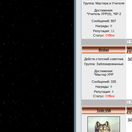
Группа: Мастера и Учителя
Достижения:
*Учитель УРР(6), *КР-2
Сообщений:
807
Награды:
8
Репутация:
12
Статус:
Offline
Д
Bridan
з
Действ.статский советник
Группа: Заблокированные
Достижения:
*Мастер УРР
Сообщений:
335
Награды:
9
Репутация:
4
Статус:
Offline
Д
Tolik-V58
з