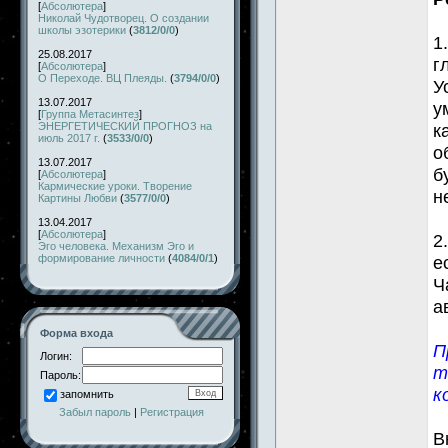
[
Абсолютера
]
Николай Чудотворец. О создании
школы эзотерики
(
3812/0/0
)
1
25.08.2017
г
[
Абсолютера
]
О Переходе. ВЦ Плеяды.
(
3794/0/0
)
У
13.07.2017
у
[
Группа Метасинтез
]
ЭНЕРГЕТИЧЕСКИЙ ПРОГНОЗ на
к
июль 2017 г.
(
3533/0/0
)
о
13.07.2017
б
[
Абсолютера
]
Кармические уроки. Творение
н
Картины Любви
(
3577/0/0
)
13.04.2017
[
Абсолютера
]
2
Эго человека. Механизм Эго и
формирование личности
(
4084/0/1
)
е
Ч
а
Форма входа
П
Логин:
т
Пароль:
к
запомнить
Забыл пароль
|
Регистрация
В