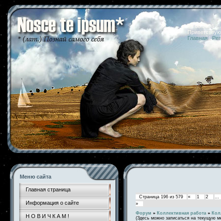
09.08.2026 
Приветствую
Главная
|
Рег
Меню сайта
Главная страница
Страница
196
из
579
«
1
2
…
Информация о сайте
»
Форум
»
Коллективная работа
»
Кол
Н О В И Ч К А М !
(Здесь можно записаться на текущую м