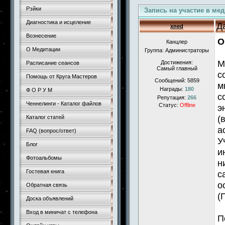
Рэйки
Запись на участие в ме
Диагностика и исцеление
Д
xned
Вознесение
О
Канцлер
О Медитации
Группа: Администраторы
М
Достижения:
Расписание сеансов
Самый главный
с
Помощь от Круга Мастеров
Сообщений:
5859
м
Награды:
180
Ф О Р У М
с
Репутация:
266
Ченнелинги - Каталог файлов
Статус:
Offline
э
(
Каталог статей
а
FAQ (вопрос/ответ)
У
Блог
и
Фотоальбомы
н
Гостевая книга
с
о
Обратная связь
(
Доска объявлений
Вход в миничат с телефона
П