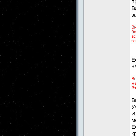
п
В
з
В
бе
вс
за
Е
н
Вн
ме
Эт
В
У
И
м
Е
к