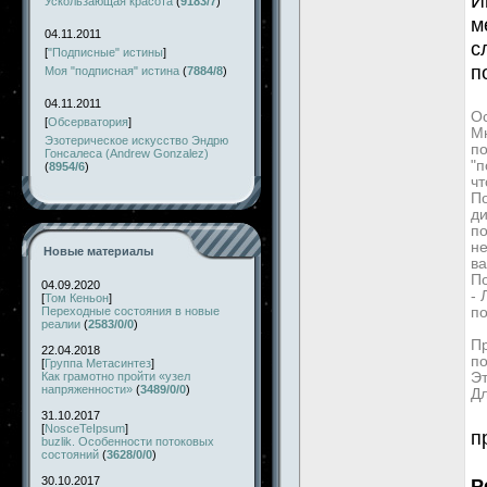
И
Ускользающая красота
(
9183/7
)
м
04.11.2011
с
[
"Подписные" истины
]
п
Моя "подписная" истина
(
7884/8
)
04.11.2011
Ос
[
Обсерватория
]
Мн
Эзотерическое искусство Эндрю
по
Гонсалеса (Andrew Gonzalez)
"п
(
8954/6
)
чт
По
д
по
не
Новые материалы
ва
П
04.09.2020
-
[
Том Кеньон
]
Переходные состояния в новые
по
реалии
(
2583/0/0
)
Пр
22.04.2018
по
[
Группа Метасинтез
]
Как грамотно пройти «узел
Эт
напряженности»
(
3489/0/0
)
Дл
31.10.2017
[
NosceTeIpsum
]
п
buzlik. Особенности потоковых
состояний
(
3628/0/0
)
30.10.2017
Р