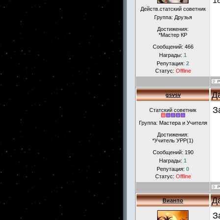
1
Действ.статский советник
Группа: Друзья
Достижения:
*Мастер КР
Сообщений:
466
Награды:
1
Репутация:
2
Статус:
Offline
Д
gsvsv
З
Статский советник
Группа: Мастера и Учителя
Достижения:
*Учитель УРР(1)
Сообщений:
190
Награды:
1
Репутация:
0
Статус:
Offline
Д
Вианпо
З