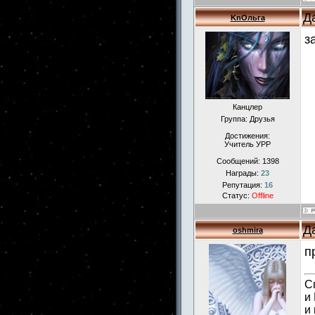
Д
KnОльга
з
Канцлер
Группа: Друзья
Достижения:
Учитель УРР
Сообщений:
1398
Награды:
23
Репутация:
16
Статус:
Offline
Д
oshmira
п
С
и
и