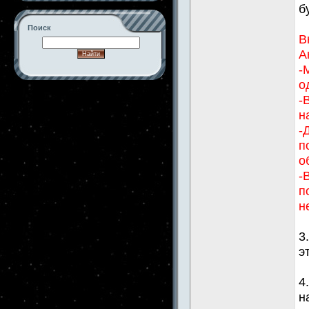
б
Поиск
В
А
-
о
-->
-
н
-
п
о
-
п
н
3
э
4
н