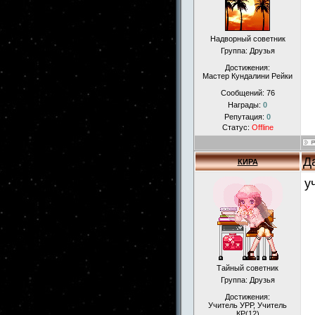
Надворный советник
Группа: Друзья
Достижения:
Мастер Кундалини Рейки
Сообщений:
76
Награды:
0
Репутация:
0
Статус:
Offline
Д
КИРА
у
Тайный советник
Группа: Друзья
Достижения:
Учитель УРР, Учитель
КР(12)