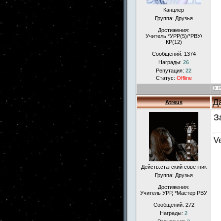
Канцлер
Группа: Друзья
Достижения:
Учитель *УРР(5)/*РВУ/
КР(12)
Сообщений:
1374
Награды:
26
Репутация:
22
Статус:
Offline
Д
Atreus
З
Ve
Действ.статский советник
Группа: Друзья
Достижения:
Учитель УРР, *Мастер РВУ
Сообщений:
272
Награды:
2