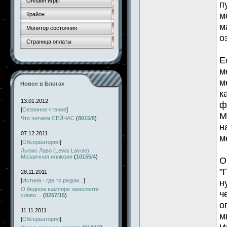
Онлайн игры
п
м
Крайон
м
Монитор состояния
о
Страница оплаты
Е
м
м
Новое в Блогах
к
13.01.2012
ф
[
Сезонное чтение
]
М
Что читаем СЕЙЧАС
(
8015/8
)
н
07.12.2011
м
[
Обсерватория
]
Льюис Лаво (Lewis Lavoie).
Мозаичная иллюзия
(
10155/4
)
О
"
28.11.2011
[
Истина - где то рядом...
]
н
О бедном вампире замолвите
ч
слово…
(
8257/15
)
о
11.11.2011
м
[
Обсерватория
]