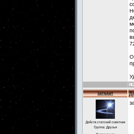
с
Н
д
м
п
в
7
О
п
У
Д
SATNAMT
з
Действ.статский советник
Группа: Друзья