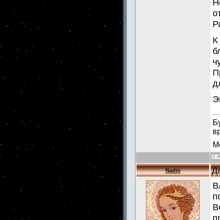
Н
о
Р
К
б
ч
П
д
Э
Б
в
М
Д
Nadin
В
п
В
п