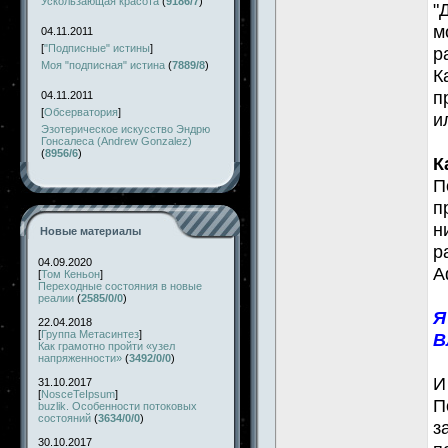
Ускользающая красота
(
9186/7
)
"
м
04.11.2011
[
"Подписные" истины
]
р
Моя "подписная" истина
(
7889/8
)
К
п
04.11.2011
[
Обсерватория
]
и
Эзотерическое искусство Эндрю
Гонсалеса (Andrew Gonzalez)
(
8956/6
)
К
П
п
н
Новые материалы
р
04.09.2020
А
[
Том Кеньон
]
Переходные состояния в новые
реалии
(
2585/0/0
)
Я
22.04.2018
[
Группа Метасинтез
]
В
Как грамотно пройти «узел
напряженности»
(
3492/0/0
)
И
31.10.2017
[
NosceTeIpsum
]
П
buzlik. Особенности потоковых
состояний
(
3634/0/0
)
з
30.10.2017