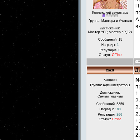
П
п
Коллежский секретарь
А
Группа: Мастера и Учителя
в
Достижения:
Мастер УРР, Мастер КР(12)
Сообщений:
15
Награды:
1
Репутация:
0
Статус:
Offline
Д
xned
N
Канцлер
Группа: Администраторы
п
1
Достижения:
Самый главный
2
Сообщений:
5859
2
Награды:
180
2
Репутация:
266
Статус:
Offline
+
2
2