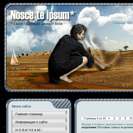
10.08.2026 
Приветствую
Главная
|
Рег
Меню сайта
Главная страница
4
Страница
4
из
19
«
1
2
3
Информация о сайте
Форум
»
Сеансы диагностики и исц
исцеления
(Тестовые сеансы исцелени
Н О В И Ч К А М !