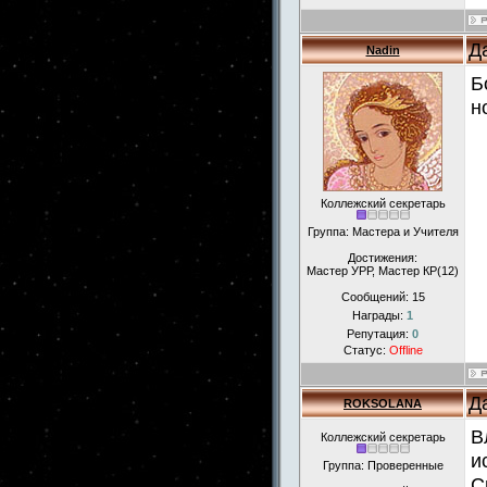
Д
Nadin
Б
н
Коллежский секретарь
Группа: Мастера и Учителя
Достижения:
Мастер УРР, Мастер КР(12)
Сообщений:
15
Награды:
1
Репутация:
0
Статус:
Offline
Д
ROKSOLANA
В
Коллежский секретарь
и
Группа: Проверенные
С