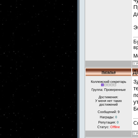
ч
П
д
Э
Б
в
М
Д
Наталья
З
Коллежский секретарь
т
Группа: Проверенные
п
Достижения:
у
У меня нет таких
достижений
Б
Сообщений:
9
Награды:
0
Репутация:
0
С
Статус:
Offline