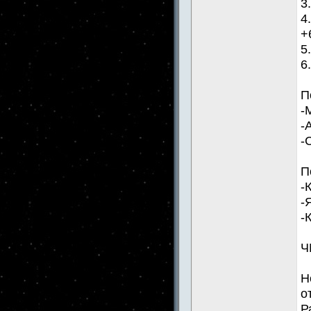
3
4
+
5
6
П
-
-
-
П
-
-
-
Ч
Н
о
Р