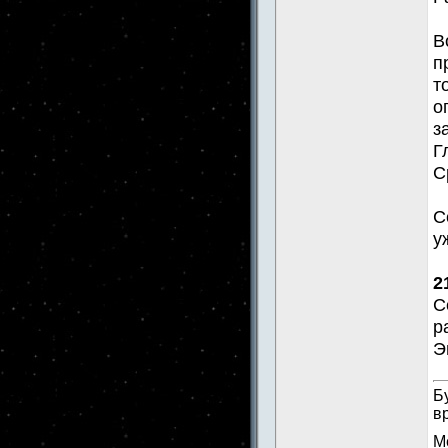
В
п
т
о
з
Г
С
С
у
2
С
р
Э
Б
в
М