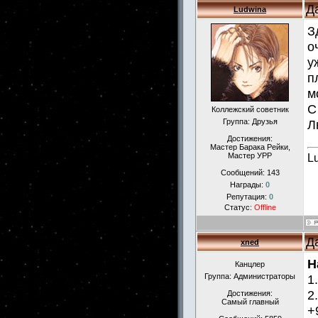
Д
Ludwina
З
о
у
п
м
С
Коллежский советник
Группа: Друзья
Л
Достижения:
Мастер Барака Рейки,
Мастер УРР
L
Сообщений:
143
Награды:
0
Репутация:
0
Статус:
Offline
Д
xned
Н
Канцлер
Группа: Администраторы
1
2
Достижения:
Самый главный
+