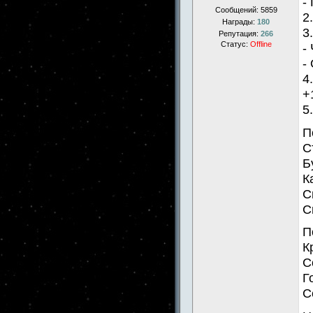
-
Сообщений:
5859
2
Награды:
180
3
Репутация:
266
Статус:
Offline
-
-
4
+
5
П
С
Б
К
С
С
П
К
С
Г
С