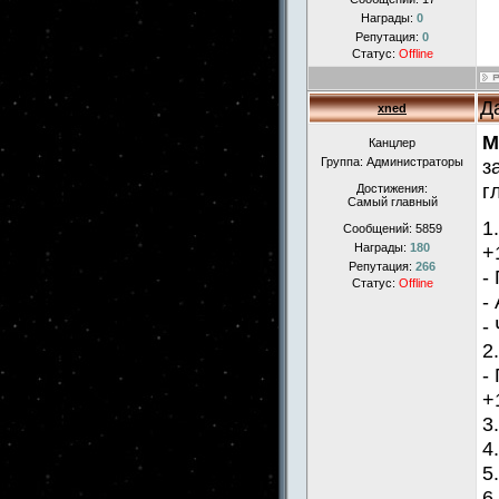
Награды:
0
Репутация:
0
Статус:
Offline
Д
xned
M
Канцлер
Группа: Администраторы
з
г
Достижения:
Самый главный
1
Сообщений:
5859
+
Награды:
180
Репутация:
266
-
Статус:
Offline
-
-
2
-
+
3
4
5
6