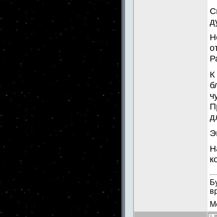
С
д
Н
о
Р
К
б
ч
П
д
Э
Н
к
Б
в
М