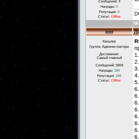
Сообщений:
4
Награды:
0
Репутация:
0
D
Статус:
Offline
Д
xned
R
Канцлер
Группа: Администраторы
п
1
Достижения:
Самый главный
2
Сообщений:
5859
3
Награды:
180
4
Репутация:
266
Статус:
Offline
5
6
6
6
6
6
6
6
6