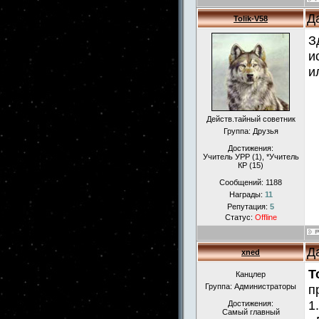
Д
Tolik-V58
З
и
и
Действ.тайный советник
Группа: Друзья
Достижения:
Учитель УРР (1), *Учитель
КР (15)
Сообщений:
1188
Награды:
11
Репутация:
5
Статус:
Offline
Д
xned
T
Канцлер
Группа: Администраторы
п
1
Достижения:
Самый главный