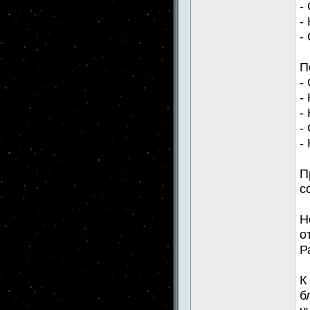
-
-
-
П
-
-
-
-
-
П
с
Н
о
Р
К
б