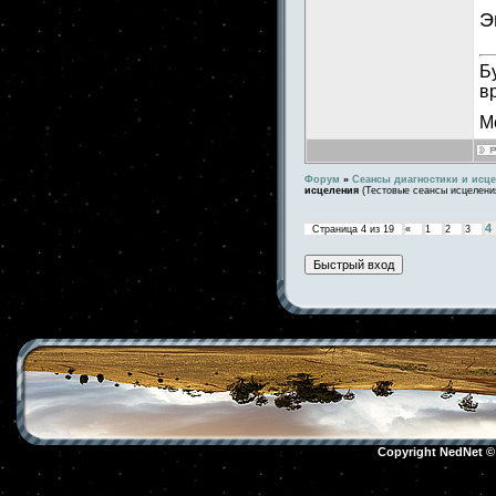
Э
Б
в
М
Форум
»
Сеансы диагностики и исц
исцеления
(Тестовые сеансы исцелени
4
Страница
4
из
19
«
1
2
3
Copyright NedNet 