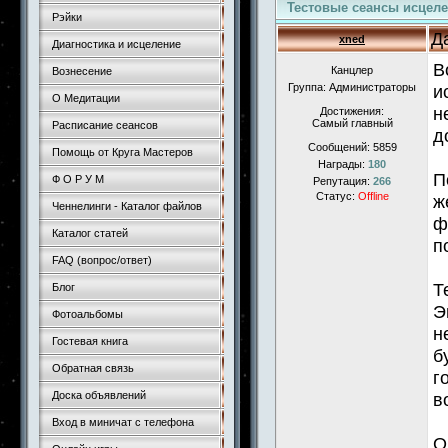
Тестовые сеансы исцел
Рэйки
Д
xned
Диагностика и исцеление
В
Канцлер
Вознесение
Группа: Администраторы
и
О Медитации
н
Достижения:
Самый главный
Расписание сеансов
д
Сообщений:
5859
Помощь от Круга Мастеров
Награды:
180
П
Ф О Р У М
Репутация:
266
Статус:
Offline
ж
Ченнелинги - Каталог файлов
ф
Каталог статей
п
FAQ (вопрос/ответ)
Т
Блог
Э
Фотоальбомы
н
Гостевая книга
б
Обратная связь
г
Доска объявлений
в
Вход в миничат с телефона
О