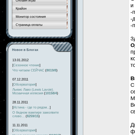
Онлайн игры
и
Крайон
-
Монитор состояния
-
-
Страница оплаты
З
О
Новое в Блогах
п
к
13.01.2012
т
[
Сезонное чтение
]
Что читаем СЕЙЧАС
(
8019/8
)
В
07.12.2011
С
[
Обсерватория
]
Льюис Лаво (Lewis Lavoie).
с
Мозаичная иллюзия
(
10158/4
)
М
28.11.2011
В
[
Истина - где то рядом...
]
с
О бедном вампире замолвите
слово…
(
8259/15
)
Д
11.11.2011
ф
[
Обсерватория
]