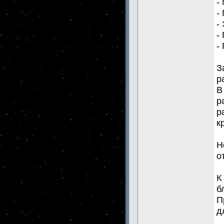
-
-
-
-
-
З
р
В
р
р
к
Н
о
К
б
П
д