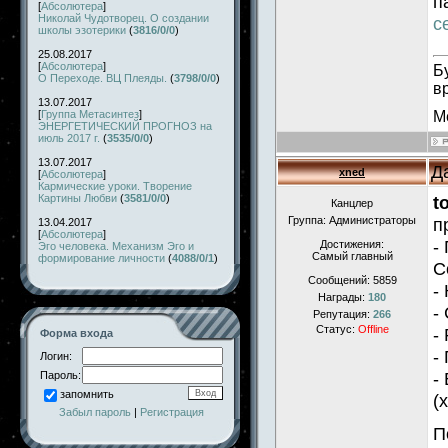
п
[
Абсолютера
]
Николай Чудотворец. О создании
с
школы эзотерики
(
3816/0/0
)
25.08.2017
[
Абсолютера
]
Б
О Переходе. ВЦ Плеяды.
(
3798/0/0
)
в
13.07.2017
М
[
Группа Метасинтез
]
ЭНЕРГЕТИЧЕСКИЙ ПРОГНОЗ на
июль 2017 г.
(
3535/0/0
)
13.07.2017
Д
xned
[
Абсолютера
]
Кармические уроки. Творение
Картины Любви
(
3581/0/0
)
t
Канцлер
Группа: Администраторы
п
13.04.2017
[
Абсолютера
]
-
Достижения:
Эго человека. Механизм Эго и
Самый главный
формирование личности
(
4088/0/1
)
С
Сообщений:
5859
-
Награды:
180
-
Репутация:
266
Статус:
Offline
-
Форма входа
-
Логин:
-
Пароль:
запомнить
(
Забыл пароль
|
Регистрация
П