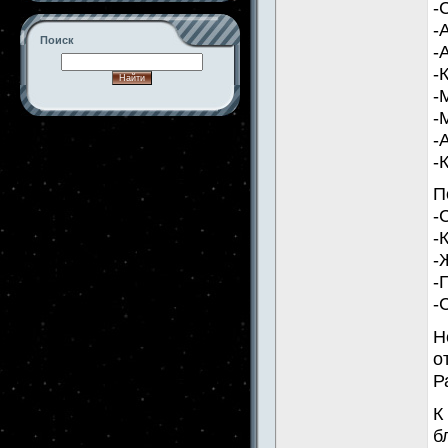
-
-
Поиск
-
-
-
-
-->
-
-
П
-
-
-
-
-
Н
о
Р
К
б