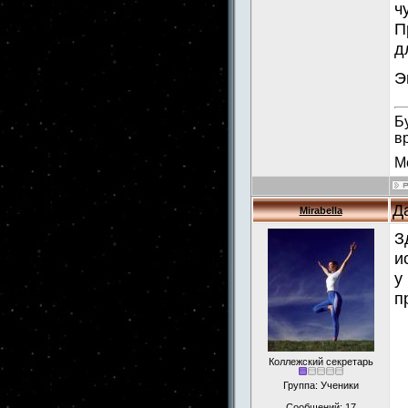
ч
П
д
Э
Б
в
М
Д
Mirabella
З
и
у
п
Коллежский секретарь
Группа: Ученики
Сообщений:
17