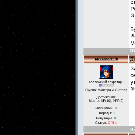
с
Р
Э
Б
в
М
Д
Aleksandr1978
З
с
у
Коллежский секретарь
э
Группа: Мастера и Учителя
Достижения:
Мастер КР(10), УРР(2)
Сообщений:
11
Награды:
0
Репутация:
0
Статус:
Offline