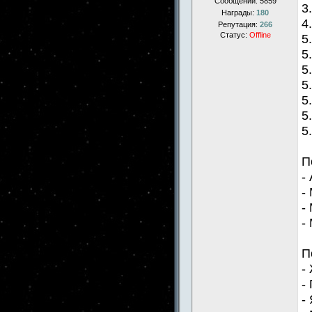
Сообщений:
5859
3
Награды:
180
4
Репутация:
266
Статус:
Offline
5
5
5
5
5
5
5
П
-
-
-
-
П
-
-
-