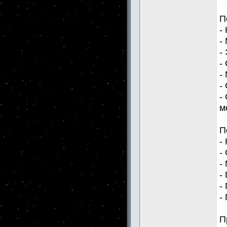
П
-
-
-
-
-
-
-
м
П
-
-
-
-
-
-
П