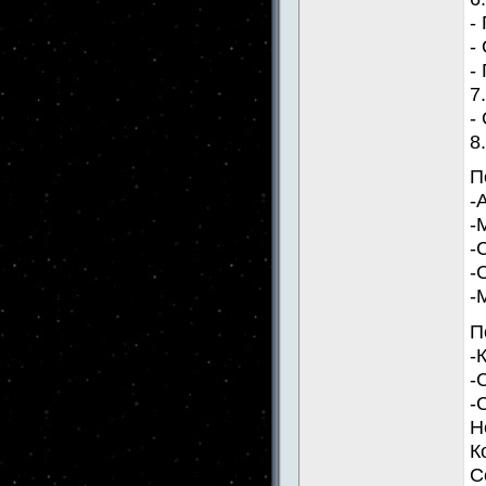
-
-
-
7
-
8
П
-
-
-
-
-
П
-
-
-
Н
К
С