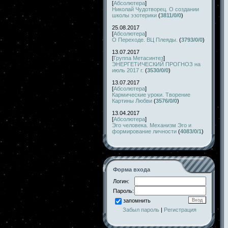
[
Абсолютера
]
Николай Чудотворец. О создании
школы эзотерики
(
3811/0/0
)
25.08.2017
[
Абсолютера
]
О Переходе. ВЦ Плеяды.
(
3793/0/0
)
13.07.2017
[
Группа Метасинтез
]
ЭНЕРГЕТИЧЕСКИЙ ПРОГНОЗ на
июль 2017 г.
(
3530/0/0
)
13.07.2017
[
Абсолютера
]
Кармические уроки. Творение
Картины Любви
(
3576/0/0
)
13.04.2017
[
Абсолютера
]
Эго человека. Механизм Эго и
формирование личности
(
4083/0/1
)
Форма входа
Логин:
Пароль:
запомнить
Забыл пароль
|
Регистрация