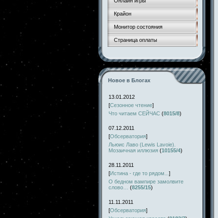
Онлайн игры
Крайон
Монитор состояния
Страница оплаты
Новое в Блогах
13.01.2012
[
Сезонное чтение
]
Что читаем СЕЙЧАС
(
8015/8
)
07.12.2011
[
Обсерватория
]
Льюис Лаво (Lewis Lavoie).
Мозаичная иллюзия
(
10155/4
)
28.11.2011
[
Истина - где то рядом...
]
О бедном вампире замолвите
слово…
(
8255/15
)
11.11.2011
[
Обсерватория
]