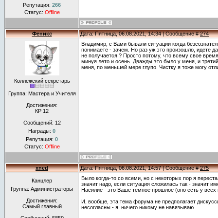
Репутация:
266
Статус:
Offline
Феникс
Дата: Пятница, 06.08.2021, 14:34 | Сообщение #
274
Владимир, с Вами бывали ситуации когда безсознатель
понимаете - зачем. Но раз уж это произошло, идете да
не получается ? Просто потому, что всему свое время
минуя лето и осень. Дважды это было у меня, и третий
меня, по меньшей мере глупо. Чистку я тоже могу отл
Коллежский секретарь
Группа: Мастера и Учителя
Достижения:
КР 12
Сообщений:
12
Награды:
0
Репутация:
0
Статус:
Offline
xned
Дата: Пятница, 06.08.2021, 14:57 | Сообщение #
275
Было когда-то со всеми, но с некоторых пор я перест
Канцлер
значит надо, если ситуация сложилась так - значит им
Группа: Администраторы
Насилие - это Ваше темное прошлое (оно есть у всех 
Достижения:
И, вообще, эта тема форума не предполагает дискусси
Самый главный
несогласны - я ничего никому не навязываю.