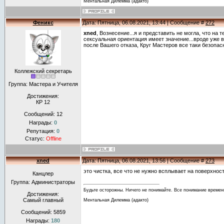
Ментальная Дилемма (адакто)
Феникс
Дата: Пятница, 06.08.2021, 13:44 | Сообщение #
272
xned
, Вознесение...я и представить не могла, что на
сексуальная ориентация имеет значение...вроде уже в
после Вашего отказа, Круг Мастеров все таки безопас
Коллежский секретарь
Группа: Мастера и Учителя
Достижения:
КР 12
Сообщений:
12
Награды:
0
Репутация:
0
Статус:
Offline
xned
Дата: Пятница, 06.08.2021, 13:56 | Сообщение #
273
это чистка, все что не нужно всплывает на поверхност
Канцлер
Группа: Администраторы
Будьте осторожны. Ничего не понимайте. Все понимание времен
Достижения:
Самый главный
Ментальная Дилемма (адакто)
Сообщений:
5859
Награды:
180