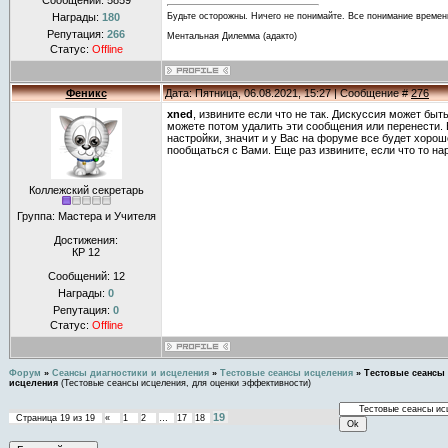
Сообщений:
5859
Награды:
180
Будьте осторожны. Ничего не понимайте. Все понимание времен
Репутация:
266
Ментальная Дилемма (адакто)
Статус:
Offline
Феникс
Дата: Пятница, 06.08.2021, 15:27 | Сообщение #
276
xned
, извините если что не так. Дискуссия может бы
можете потом удалить эти сообщения или перенести. 
настройки, значит и у Вас на форуме все будет хоро
пообщаться с Вами. Еще раз извините, если что то н
Коллежский секретарь
Группа: Мастера и Учителя
Достижения:
КР 12
Сообщений:
12
Награды:
0
Репутация:
0
Статус:
Offline
Форум
»
Сеансы диагностики и исцеления
»
Тестовые сеансы исцеления
»
Тестовые сеансы
исцеления
(Тестовые сеансы исцеления, для оценки эффективности)
19
Страница
19
из
19
«
1
2
…
17
18