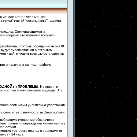
 исцеления" и "Кот в мешке"
сеанса" (читай "покупки кота") должна
желающим. Сомневающимся и
ики впервые это позволит получить
нергообмена, поэтому обращение через ЛС
 будут публиковаться в открытом
бмен - дайте людям возможность оценить
тво и наличие в личном профиле
 ОДНОЙ (!) ПРОБЛЕМЫ
. Не просите
гностики и комплексного подхода. Эта
еансов всем моим ученикам
И
участникам
ть свою ответственность за Энергообмен.
нной форме (условные обозначения
ание причин и повреждений можно найти в
иагностики.
инятие тестового сеанса с сеансами от
анса - 24 часа.