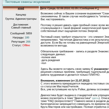
Тестовые сеансы исцеления
xned
Дата: Среда, 02.06.2010, 01:05 | Сообщение #
1
Возможно сейчас в Вашем сознании выражения "Сеанс
Канцлер
синонимичны. В таком случае необходимость "оплаты 
Группа: Администраторы
Вас настораживать.
Достижения:
Поэтому я решил давать один пробный сеанс всем 
Самый главный
столкнувшимся с такой формой энергетической практ
собственный опыт ощущения потока Энергий.
Сообщений:
5859
Тестовый сеанс требует открытости - это элемент Э
Награды:
180
неприемлимо. Частичная Диагностика и ее результаты
Репутация:
266
доступе. Если Вы не готовы на равноценный Энергоо
Статус:
Offline
возможности метода.
Обязательное требование - запись в разделе Знакомс
следующих данных:
-полное имя
-дата рождения
-пол
Здесь Вы можете оставить свою заявку
С указанием
решения сложных проблем, требующих тщательной диа
работа трудоемкая и делается только ПЛАТНО.
Внимание, изменение (от 21.07.2012)
С этого момента прекращается передача тестовых с
со статусом Мастера/Учителя.
Все, уже вступившие на путь Рэйки, должны осознава
Диагностика будет выдана в стандартной или упроще
можно посмотреть в теме "Диагностика"
здесь
). Опис
теме "FAQ (вопрос/ответ)" Главного меню в разделе д
Категорически запрещается совмещать по времени пр
Круга Мастеров или настройками. Полная отработка се