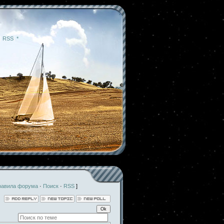
|
RSS
|
*
равила форума
·
Поиск
·
RSS
]