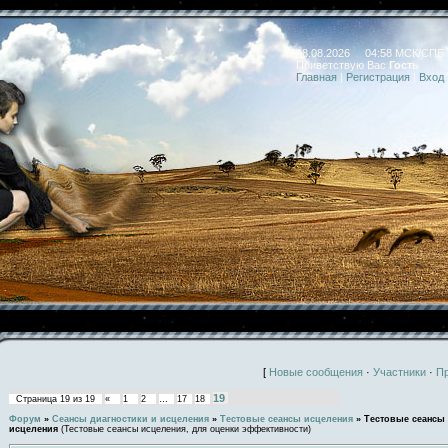
08.08.2026 04:58 МСК/СПБ
Приветствую Вас
Гость
Главная
|
Регистрация
|
Вход
[
Новые сообщения
·
Участники
·
П
19
Страница
19
из
19
«
1
2
…
17
18
Форум
»
Сеансы диагностики и исцеления
»
Тестовые сеансы исцеления
»
Тестовые сеансы
исцеления
(Тестовые сеансы исцеления, для оценки эффективности)