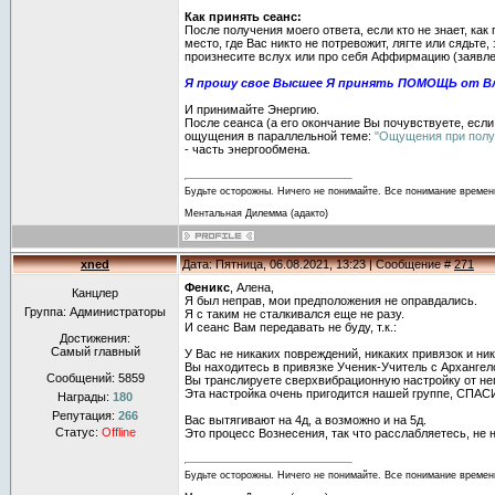
Как принять сеанс:
После получения моего ответа, если кто не знает, ка
место, где Вас никто не потревожит, лягте или сядьте,
произнесите вслух или про себя Аффирмацию (заявле
Я прошу свое Высшее Я принять ПОМОЩЬ от Вла
И принимайте Энергию.
После сеанса (а его окончание Вы почувствуете, есл
ощущения в параллельной теме:
"Ощущения при полу
- часть энергообмена.
Будьте осторожны. Ничего не понимайте. Все понимание времен
Ментальная Дилемма (адакто)
xned
Дата: Пятница, 06.08.2021, 13:23 | Сообщение #
271
Феникс
, Алена,
Канцлер
Я был неправ, мои предположения не оправдались.
Группа: Администраторы
Я с таким не сталкивался еще не разу.
И сеанс Вам передавать не буду, т.к.:
Достижения:
Самый главный
У Вас не никаких повреждений, никаких привязок и ни
Вы находитесь в привязке Ученик-Учитель с Арханге
Сообщений:
5859
Вы транслируете сверхвибрационную настройку от нег
Эта настройка очень пригодится нашей группе, СПА
Награды:
180
Репутация:
266
Вас вытягивают на 4д, а возможно и на 5д.
Статус:
Offline
Это процесс Вознесения, так что расслабляетесь, не 
Будьте осторожны. Ничего не понимайте. Все понимание времен