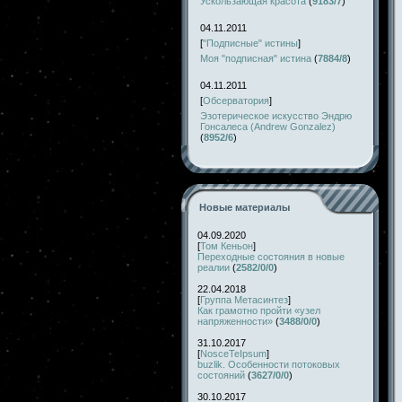
Ускользающая красота
(
9183/7
)
04.11.2011
[
"Подписные" истины
]
Моя "подписная" истина
(
7884/8
)
04.11.2011
[
Обсерватория
]
Эзотерическое искусство Эндрю
Гонсалеса (Andrew Gonzalez)
(
8952/6
)
Новые материалы
04.09.2020
[
Том Кеньон
]
Переходные состояния в новые
реалии
(
2582/0/0
)
22.04.2018
[
Группа Метасинтез
]
Как грамотно пройти «узел
напряженности»
(
3488/0/0
)
31.10.2017
[
NosceTeIpsum
]
buzlik. Особенности потоковых
состояний
(
3627/0/0
)
30.10.2017