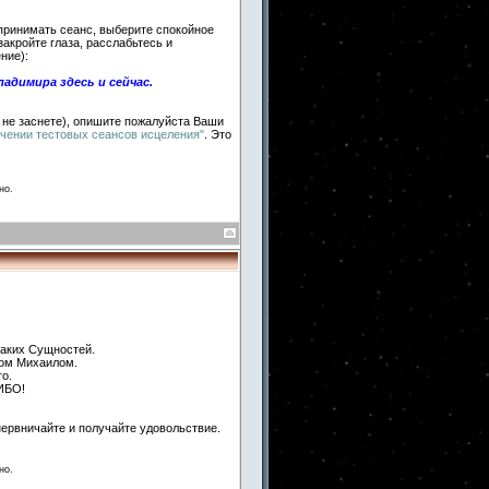
к принимать сеанс, выберите спокойное
 закройте глаза, расслабьтесь и
ние):
димира здесь и сейчас.
и не заснете), опишите пожалуйста Ваши
чении тестовых сеансов исцеления"
. Это
но.
каких Сущностей.
лом Михаилом.
о.
СИБО!
нервничайте и получайте удовольствие.
но.