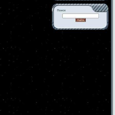
Поиск
-->