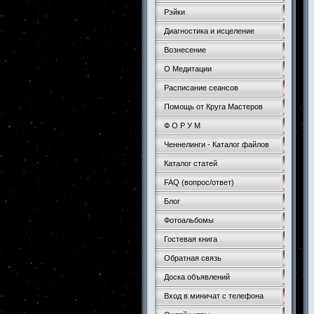
Рэйки
Диагностика и исцеление
Вознесение
О Медитации
Расписание сеансов
Помощь от Круга Мастеров
Ф О Р У М
Ченнелинги - Каталог файлов
Каталог статей
FAQ (вопрос/ответ)
Блог
Фотоальбомы
Гостевая книга
Обратная связь
Доска объявлений
Вход в миничат с телефона