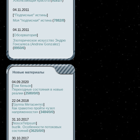
Ускользающая красота
(
9181/7
)
04.11.2011
[
"Подписные" истины
]
Моя "подписная" истина
(
7882/8
)
04.11.2011
[
Обсерватория
]
Эзотерическое искусство Эндрю
Гонсалеса (Andrew Gonzalez)
(
8950/6
)
Новые материалы
04.09.2020
[
Том Кеньон
]
Переходные состояния в новые
реалии
(
2580/0/0
)
22.04.2018
[
Группа Метасинтез
]
Как грамотно пройти «узел
напряженности»
(
3484/0/0
)
31.10.2017
[
NosceTeIpsum
]
buzlik. Особенности потоковых
состояний
(
3625/0/0
)
30.10.2017