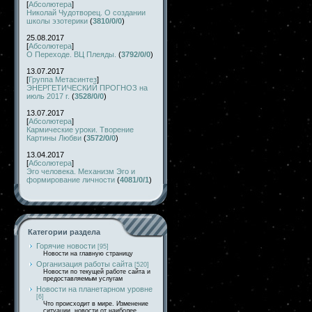
[
Абсолютера
]
Николай Чудотворец. О создании
школы эзотерики
(
3810/0/0
)
25.08.2017
[
Абсолютера
]
О Переходе. ВЦ Плеяды.
(
3792/0/0
)
13.07.2017
[
Группа Метасинтез
]
ЭНЕРГЕТИЧЕСКИЙ ПРОГНОЗ на
июль 2017 г.
(
3528/0/0
)
13.07.2017
[
Абсолютера
]
Кармические уроки. Творение
Картины Любви
(
3572/0/0
)
13.04.2017
[
Абсолютера
]
Эго человека. Механизм Эго и
формирование личности
(
4081/0/1
)
Категории раздела
Горячие новости
[95]
Новости на главную страницу
Организация работы сайта
[520]
Новости по текущей работе сайта и
предоставляемым услугам
Новости на планетарном уровне
[6]
Что происходит в мире. Изменение
ситуации, новости от наиболее