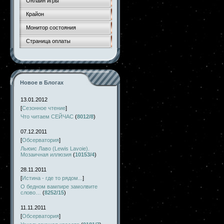
Онлайн игры
Крайон
Монитор состояния
Страница оплаты
Новое в Блогах
13.01.2012
[
Сезонное чтение
]
Что читаем СЕЙЧАС
(
8012/8
)
07.12.2011
[
Обсерватория
]
Льюис Лаво (Lewis Lavoie).
Мозаичная иллюзия
(
10153/4
)
28.11.2011
[
Истина - где то рядом...
]
О бедном вампире замолвите
слово…
(
8252/15
)
11.11.2011
[
Обсерватория
]