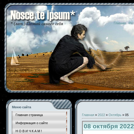
07.08.2026 
Приветствую
Главная
|
Рег
Меню сайта
Главная страница
Главная
»
2022
»
Октябрь
»
05
Информация о сайте
08 октября 202
Н О В И Ч К А М !