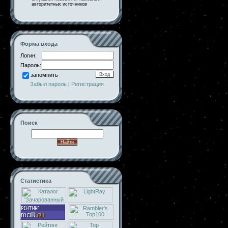
авторитетных источников
Форма входа
Логин:
Пароль:
запомнить
Забыл пароль
|
Регистрация
Поиск
Статистика