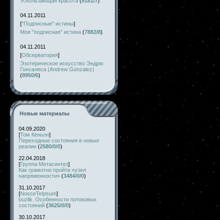
Ускользающая красота
(
9181/7
)
04.11.2011
[
"Подписные" истины
]
Моя "подписная" истина
(
7882/8
)
04.11.2011
[
Обсерватория
]
Эзотерическое искусство Эндрю
Гонсалеса (Andrew Gonzalez)
(
8950/6
)
Новые материалы
04.09.2020
[
Том Кеньон
]
Переходные состояния в новые
реалии
(
2580/0/0
)
22.04.2018
[
Группа Метасинтез
]
Как грамотно пройти «узел
напряженности»
(
3484/0/0
)
31.10.2017
[
NosceTeIpsum
]
buzlik. Особенности потоковых
состояний
(
3625/0/0
)
30.10.2017