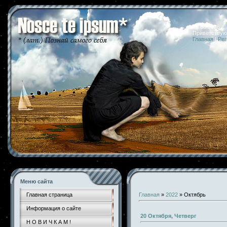
07.08.2026 
Приветствую
Главная
|
Рег
Меню сайта
Главная страница
Главная
»
2022
»
Октябрь
Информация о сайте
20 Октября, Четверг
Н О В И Ч К А М !