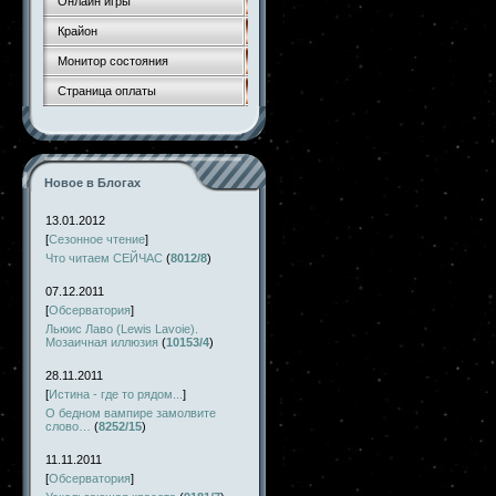
Онлайн игры
Крайон
Монитор состояния
Страница оплаты
Новое в Блогах
13.01.2012
[
Сезонное чтение
]
Что читаем СЕЙЧАС
(
8012/8
)
07.12.2011
[
Обсерватория
]
Льюис Лаво (Lewis Lavoie).
Мозаичная иллюзия
(
10153/4
)
28.11.2011
[
Истина - где то рядом...
]
О бедном вампире замолвите
слово…
(
8252/15
)
11.11.2011
[
Обсерватория
]