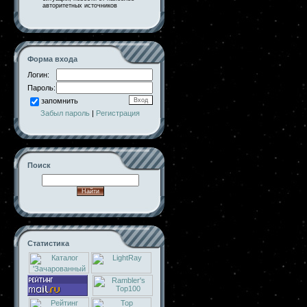
авторитетных источников
Форма входа
Логин:
Пароль:
запомнить
Забыл пароль
|
Регистрация
Поиск
Статистика