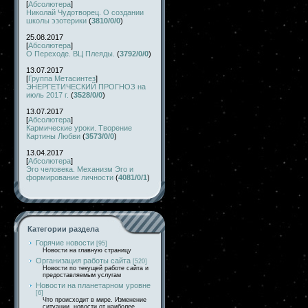
[
Абсолютера
]
Николай Чудотворец. О создании
школы эзотерики
(
3810/0/0
)
25.08.2017
[
Абсолютера
]
О Переходе. ВЦ Плеяды.
(
3792/0/0
)
13.07.2017
[
Группа Метасинтез
]
ЭНЕРГЕТИЧЕСКИЙ ПРОГНОЗ на
июль 2017 г.
(
3528/0/0
)
13.07.2017
[
Абсолютера
]
Кармические уроки. Творение
Картины Любви
(
3573/0/0
)
13.04.2017
[
Абсолютера
]
Эго человека. Механизм Эго и
формирование личности
(
4081/0/1
)
Категории раздела
Горячие новости
[95]
Новости на главную страницу
Организация работы сайта
[520]
Новости по текущей работе сайта и
предоставляемым услугам
Новости на планетарном уровне
[6]
Что происходит в мире. Изменение
ситуации, новости от наиболее