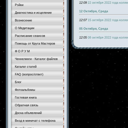
12:09
22 октября 2022 года колл
Рэйки
12 Октября, Среда
Диагностика и исцеление
12:07
15 октября 2022 года колл
Вознесение
О Медитации
05 Октября, Среда
Расписание сеансов
12:05
08 октября 2022 года колл
Помощь от Круга Мастеров
Ф О Р У М
Ченнелинги - Каталог файлов
Каталог статей
FAQ (вопрос/ответ)
Блог
Фотоальбомы
Гостевая книга
Обратная связь
Доска объявлений
Вход в миничат с телефона