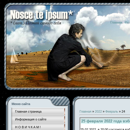
08.08.2026 
Приветствую
Главная
|
Рег
Меню сайта
Главная страница
Главная
»
2022
»
Февраль
»
24
Информация о сайте
25 февраля 2022 года вэ
Н О В И Ч К А М !
25.02.2022 в 20:00 состоится в