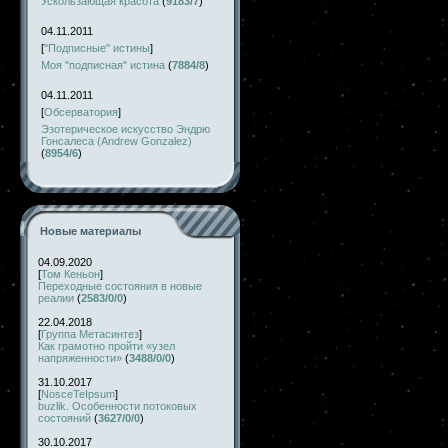
Ускользающая красота
(
9183/7
)
04.11.2011
[
"Подписные" истины
]
Моя "подписная" истина
(
7884/8
)
04.11.2011
[
Обсерватория
]
Эзотерическое искусство Эндрю
Гонсалеса (Andrew Gonzalez)
(
8954/6
)
Новые материалы
04.09.2020
[
Том Кеньон
]
Переходные состояния в новые
реалии
(
2583/0/0
)
22.04.2018
[
Группа Метасинтез
]
Как грамотно пройти «узел
напряженности»
(
3488/0/0
)
31.10.2017
[
NosceTeIpsum
]
buzlik. Особенности потоковых
состояний
(
3627/0/0
)
30.10.2017