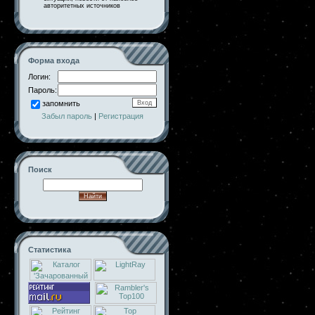
авторитетных источников
Форма входа
Логин:
Пароль:
запомнить
Забыл пароль
|
Регистрация
Поиск
Статистика