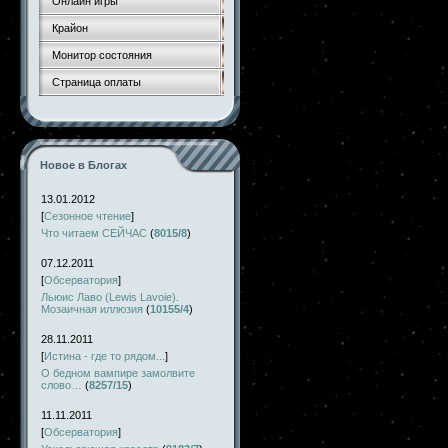
Онлайн игры
Крайон
Монитор состояния
Страница оплаты
Новое в Блогах
13.01.2012
[
Сезонное чтение
]
Что читаем СЕЙЧАС
(
8015/8
)
07.12.2011
[
Обсерватория
]
Льюис Лаво (Lewis Lavoie).
Мозаичная иллюзия
(
10155/4
)
28.11.2011
[
Истина - где то рядом...
]
О бедном вампире замолвите
слово…
(
8257/15
)
11.11.2011
[
Обсерватория
]