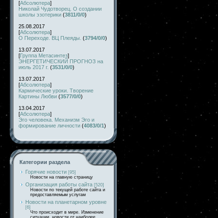
[
Абсолютера
]
Николай Чудотворец. О создании
школы эзотерики
(
3811/0/0
)
25.08.2017
[
Абсолютера
]
О Переходе. ВЦ Плеяды.
(
3794/0/0
)
13.07.2017
[
Группа Метасинтез
]
ЭНЕРГЕТИЧЕСКИЙ ПРОГНОЗ на
июль 2017 г.
(
3531/0/0
)
13.07.2017
[
Абсолютера
]
Кармические уроки. Творение
Картины Любви
(
3577/0/0
)
13.04.2017
[
Абсолютера
]
Эго человека. Механизм Эго и
формирование личности
(
4083/0/1
)
Категории раздела
Горячие новости
[95]
Новости на главную страницу
Организация работы сайта
[520]
Новости по текущей работе сайта и
предоставляемым услугам
Новости на планетарном уровне
[6]
Что происходит в мире. Изменение
ситуации, новости от наиболее