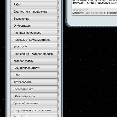
Ведущий -
xned.
Подробнее
здес
Рэйки
Диагностика и исцеление
Категория:
Горячие новости
|
Просмотр
Вознесение
О Медитации
Расписание сеансов
Помощь от Круга Мастеров
Ф О Р У М
Ченнелинги - Каталог файлов
Каталог статей
FAQ (вопрос/ответ)
Блог
Фотоальбомы
Гостевая книга
Обратная связь
Доска объявлений
Вход в миничат с телефона