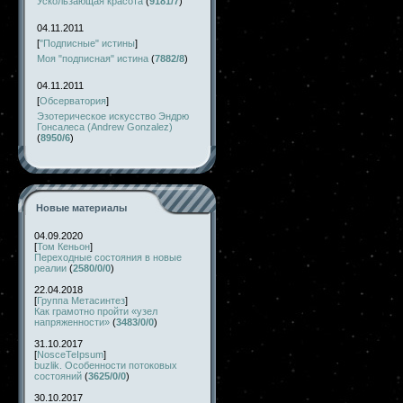
Ускользающая красота
(
9181/7
)
04.11.2011
[
"Подписные" истины
]
Моя "подписная" истина
(
7882/8
)
04.11.2011
[
Обсерватория
]
Эзотерическое искусство Эндрю
Гонсалеса (Andrew Gonzalez)
(
8950/6
)
Новые материалы
04.09.2020
[
Том Кеньон
]
Переходные состояния в новые
реалии
(
2580/0/0
)
22.04.2018
[
Группа Метасинтез
]
Как грамотно пройти «узел
напряженности»
(
3483/0/0
)
31.10.2017
[
NosceTeIpsum
]
buzlik. Особенности потоковых
состояний
(
3625/0/0
)
30.10.2017