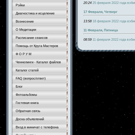
20:24
25 февраля 2022 года вэби
Рэйки
17 Февраля, Четверг
Диагностика и исцеление
13:58
18 февраля 2022 года вэби
Вознесение
О Медитации
11 Февраля, Пятница
Расписание сеансов
08:59
11 февраля 2022 года вэб
Помощь от Круга Мастеров
Ф О Р У М
Ченнелинги - Каталог файлов
Каталог статей
FAQ (вопрос/ответ)
Блог
Фотоальбомы
Гостевая книга
Обратная связь
Доска объявлений
Вход в миничат с телефона