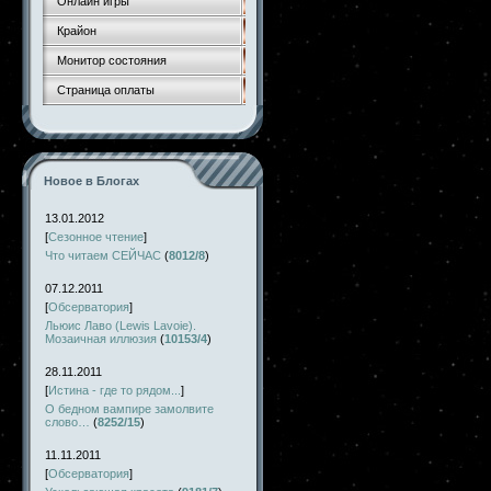
Онлайн игры
Крайон
Монитор состояния
Страница оплаты
Новое в Блогах
13.01.2012
[
Сезонное чтение
]
Что читаем СЕЙЧАС
(
8012/8
)
07.12.2011
[
Обсерватория
]
Льюис Лаво (Lewis Lavoie).
Мозаичная иллюзия
(
10153/4
)
28.11.2011
[
Истина - где то рядом...
]
О бедном вампире замолвите
слово…
(
8252/15
)
11.11.2011
[
Обсерватория
]