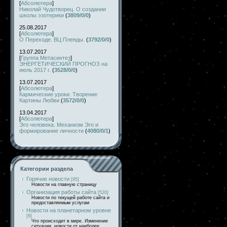
[
Абсолютера
]
Николай Чудотворец. О создании
школы эзотерики
(
3809/0/0
)
25.08.2017
[
Абсолютера
]
О Переходе. ВЦ Плеяды.
(
3792/0/0
)
13.07.2017
[
Группа Метасинтез
]
ЭНЕРГЕТИЧЕСКИЙ ПРОГНОЗ на
июль 2017 г.
(
3528/0/0
)
13.07.2017
[
Абсолютера
]
Кармические уроки. Творение
Картины Любви
(
3572/0/0
)
13.04.2017
[
Абсолютера
]
Эго человека. Механизм Эго и
формирование личности
(
4080/0/1
)
Категории раздела
Горячие новости
[95]
Новости на главную страницу
Организация работы сайта
[520]
Новости по текущей работе сайта и
предоставляемым услугам
Новости на планетарном уровне
[6]
Что происходит в мире. Изменение
ситуации, новости от наиболее