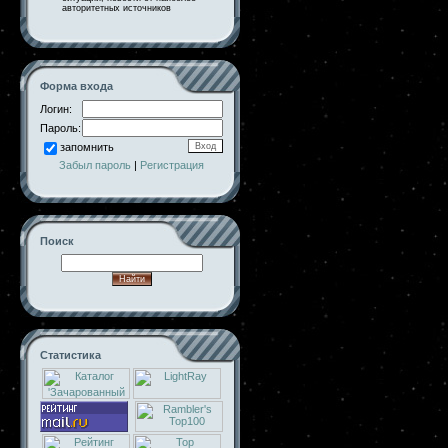
авторитетных источников
Форма входа
Логин:
Пароль:
запомнить
Забыл пароль
|
Регистрация
Поиск
Статистика