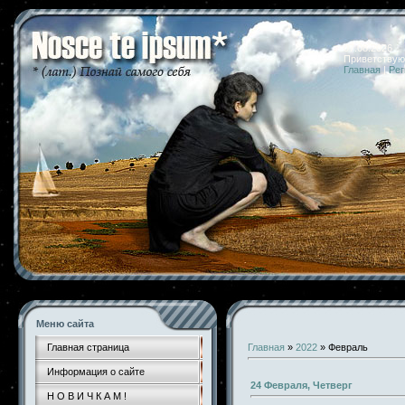
07.08.2026 
Приветствую
Главная
|
Рег
Меню сайта
Главная страница
Главная
»
2022
»
Февраль
Информация о сайте
24 Февраля, Четверг
Н О В И Ч К А М !