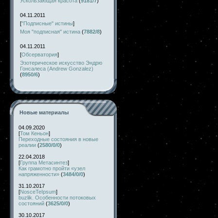
Ускользающая красота
(
9181/7
)
04.11.2011
[
"Подписные" истины
]
Моя "подписная" истина
(
7882/8
)
04.11.2011
[
Обсерватория
]
Эзотерическое искусство Эндрю
Гонсалеса (Andrew Gonzalez)
(
8950/6
)
Новые материалы
04.09.2020
[
Том Кеньон
]
Переходные состояния в новые
реалии
(
2580/0/0
)
22.04.2018
[
Группа Метасинтез
]
Как грамотно пройти «узел
напряженности»
(
3484/0/0
)
31.10.2017
[
NosceTeIpsum
]
buzlik. Особенности потоковых
состояний
(
3625/0/0
)
30.10.2017