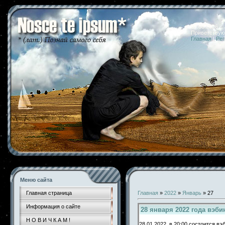
07.08.2026 
Приветствую
Главная
|
Рег
Меню сайта
Главная страница
Главная
»
2022
»
Январь
»
27
Информация о сайте
28 января 2022 года вэби
Н О В И Ч К А М !
28.01.2022 в 20:00 состоится в