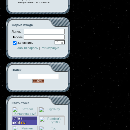
авторитетных источников
Форма входа
Логин:
Пароль:
запомнить
Забыл пароль
|
Регистрация
Поиск
Статистика