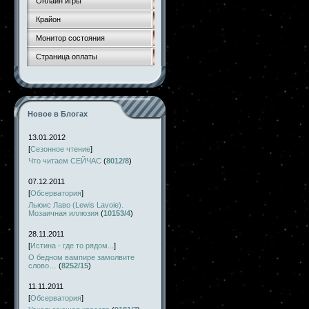
Онлайн игры
Крайон
Монитор состояния
Страница оплаты
Новое в Блогах
13.01.2012
[
Сезонное чтение
]
Что читаем СЕЙЧАС
(
8012/8
)
07.12.2011
[
Обсерватория
]
Льюис Лаво (Lewis Lavoie).
Мозаичная иллюзия
(
10153/4
)
28.11.2011
[
Истина - где то рядом...
]
О бедном вампире замолвите
слово…
(
8252/15
)
11.11.2011
[
Обсерватория
]