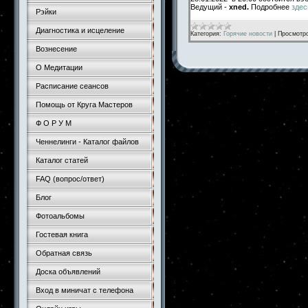
Ведущий -
xned.
Подробнее
здес
Рэйки
Диагностика и исцеление
Категория:
Горячие новости
|
Просмотр
Вознесение
О Медитации
Расписание сеансов
Помощь от Круга Мастеров
Ф О Р У М
Ченнелинги - Каталог файлов
Каталог статей
FAQ (вопрос/ответ)
Блог
Фотоальбомы
Гостевая книга
Обратная связь
Доска объявлений
Вход в миничат с телефона