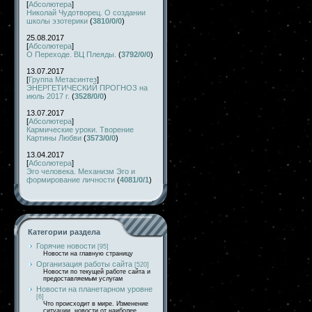
[
Абсолютера
]
Николай Чудотворец. О создании
школы эзотерики
(
3810/0/0
)
25.08.2017
[
Абсолютера
]
О Переходе. ВЦ Плеяды.
(
3792/0/0
)
13.07.2017
[
Группа Метасинтез
]
ЭНЕРГЕТИЧЕСКИЙ ПРОГНОЗ на
июль 2017 г.
(
3528/0/0
)
13.07.2017
[
Абсолютера
]
Кармические уроки. Творение
Картины Любви
(
3573/0/0
)
13.04.2017
[
Абсолютера
]
Эго человека. Механизм Эго и
формирование личности
(
4081/0/1
)
Категории раздела
Горячие новости
[95]
Новости на главную страницу
Организация работы сайта
[520]
Новости по текущей работе сайта и
предоставляемым услугам
Новости на планетарном уровне
[6]
Что происходит в мире. Изменение
ситуации, новости от наиболее