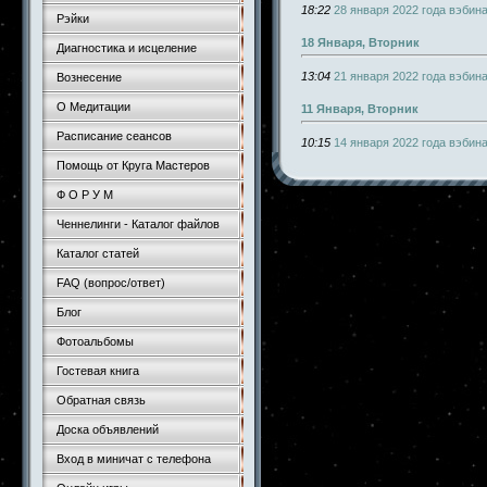
18:22
28 января 2022 года вэбин
Рэйки
18 Января, Вторник
Диагностика и исцеление
13:04
21 января 2022 года вэбин
Вознесение
О Медитации
11 Января, Вторник
Расписание сеансов
10:15
14 января 2022 года вэбин
Помощь от Круга Мастеров
Ф О Р У М
Ченнелинги - Каталог файлов
Каталог статей
FAQ (вопрос/ответ)
Блог
Фотоальбомы
Гостевая книга
Обратная связь
Доска объявлений
Вход в миничат с телефона