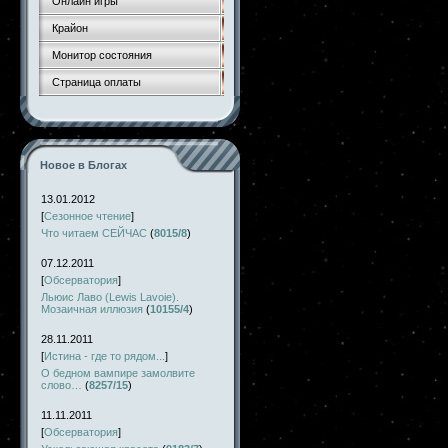
Онлайн игры
Крайон
Монитор состояния
Страница оплаты
Новое в Блогах
13.01.2012
[
Сезонное чтение
]
Что читаем СЕЙЧАС
(
8015/8
)
07.12.2011
[
Обсерватория
]
Льюис Лаво (Lewis Lavoie).
Мозаичная иллюзия
(
10155/4
)
28.11.2011
[
Истина - где то рядом...
]
О бедном вампире замолвите
слово…
(
8257/15
)
11.11.2011
[
Обсерватория
]