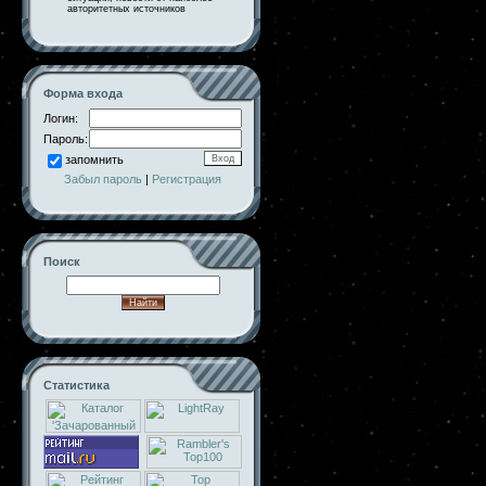
авторитетных источников
Форма входа
Логин:
Пароль:
запомнить
Забыл пароль
|
Регистрация
Поиск
Статистика