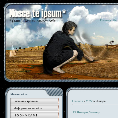
08.08.2026 
Приветствую
Главная
|
Рег
Меню сайта
Главная страница
Главная
»
2022
»
Январь
Информация о сайте
27 Января, Четверг
Н О В И Ч К А М !