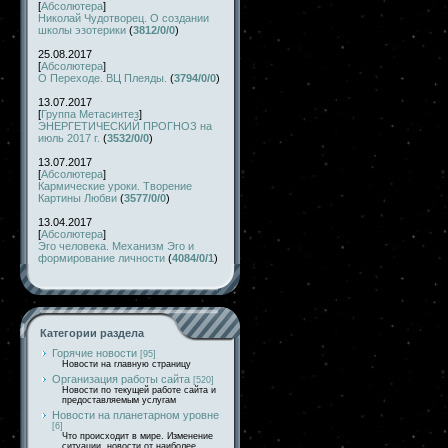
[
Абсолютера
]
Николай Чудотворец. О создании
школы эзотерики
(
3812/0/0
)
25.08.2017
[
Абсолютера
]
О Переходе. ВЦ Плеяды.
(
3794/0/0
)
13.07.2017
[
Группа Метасинтез
]
ЭНЕРГЕТИЧЕСКИЙ ПРОГНОЗ на
июль 2017 г.
(
3532/0/0
)
13.07.2017
[
Абсолютера
]
Кармические уроки. Творение
Картины Любви
(
3577/0/0
)
13.04.2017
[
Абсолютера
]
Эго человека. Механизм Эго и
формирование личности
(
4084/0/1
)
Категории раздела
Горячие новости
[95]
Новости на главную страницу
Организация работы сайта
[520]
Новости по текущей работе сайта и
предоставляемым услугам
Новости на планетарном уровне
[6]
Что происходит в мире. Изменение
ситуации, новости от наиболее