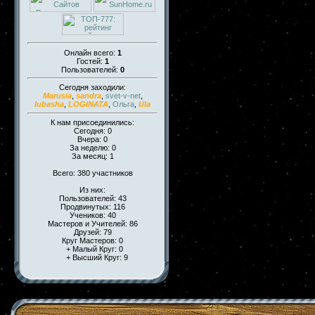
Онлайн всего:
1
Гостей:
1
Пользователей:
0
Сегодня заходили:
Marusia
,
sandra
,
svet-v-net
,
lubasha
,
LOGINATA
,
Ольга
,
Ula
К нам присоединились:
Сегодня: 0
Вчера: 0
За неделю: 0
За месяц: 1
Всего: 380 участников
Из них:
Пользователей: 43
Продвинутых: 116
Учеников: 40
Мастеров и Учителей: 86
Друзей: 79
Круг Мастеров: 0
+ Малый Круг: 0
+ Высший Круг: 9