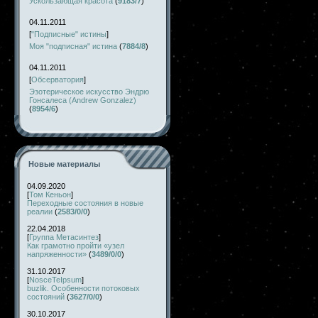
Ускользающая красота
(
9183/7
)
04.11.2011
[
"Подписные" истины
]
Моя "подписная" истина
(
7884/8
)
04.11.2011
[
Обсерватория
]
Эзотерическое искусство Эндрю
Гонсалеса (Andrew Gonzalez)
(
8954/6
)
Новые материалы
04.09.2020
[
Том Кеньон
]
Переходные состояния в новые
реалии
(
2583/0/0
)
22.04.2018
[
Группа Метасинтез
]
Как грамотно пройти «узел
напряженности»
(
3489/0/0
)
31.10.2017
[
NosceTeIpsum
]
buzlik. Особенности потоковых
состояний
(
3627/0/0
)
30.10.2017