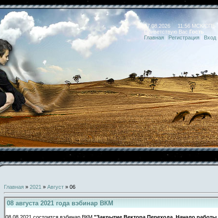
07.08.2026 11:56 МСК/СПБ
Приветствую Вас
Гость
Главная
|
Регистрация
|
Вход
Главная
»
2021
»
Август
»
06
08 августа 2021 года вэбинар ВКМ
08.08.2021 состоится вэбинар ВКМ
"Закрытие Вектора Перехода. Начало работы