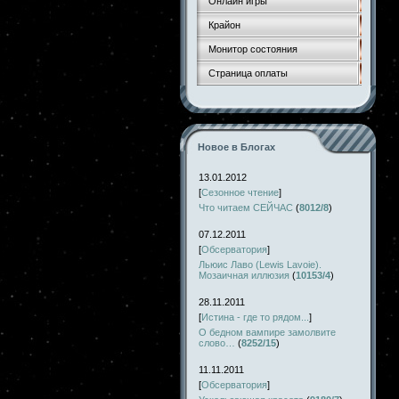
Онлайн игры
Крайон
Монитор состояния
Страница оплаты
Новое в Блогах
13.01.2012
[
Сезонное чтение
]
Что читаем СЕЙЧАС
(
8012/8
)
07.12.2011
[
Обсерватория
]
Льюис Лаво (Lewis Lavoie).
Мозаичная иллюзия
(
10153/4
)
28.11.2011
[
Истина - где то рядом...
]
О бедном вампире замолвите
слово…
(
8252/15
)
11.11.2011
[
Обсерватория
]