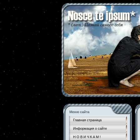
Меню сайта
Главная страница
Информация о сайте
Н О В И Ч К А М !