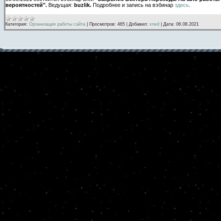
вероятностей".
Ведущая:
buzlik.
Подробнее и запись на вэбинар
здесь
.
Категория:
Организация работы сайта
|
Просмотров:
465
|
Добавил:
xned
|
Дата:
06.08.2021