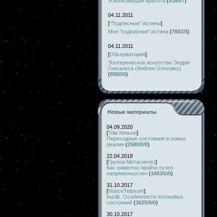
Ускользающая красота
(
9180/7
)
04.11.2011
[
"Подписные" истины
]
Моя "подписная" истина
(
7882/8
)
04.11.2011
[
Обсерватория
]
Эзотерическое искусство Эндрю
Гонсалеса (Andrew Gonzalez)
(
8950/6
)
Новые материалы
04.09.2020
[
Том Кеньон
]
Переходные состояния в новые
реалии
(
2580/0/0
)
22.04.2018
[
Группа Метасинтез
]
Как грамотно пройти «узел
напряженности»
(
3483/0/0
)
31.10.2017
[
NosceTeIpsum
]
buzlik. Особенности потоковых
состояний
(
3625/0/0
)
30.10.2017