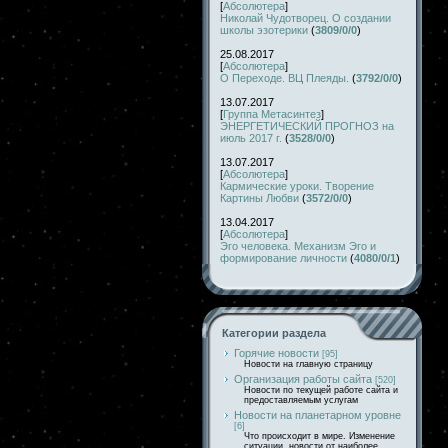
[
Абсолютера
]
Николай Чудотворец. О создании
школы эзотерики
(
3809/0/0
)
25.08.2017
[
Абсолютера
]
О Переходе. ВЦ Плеяды.
(
3792/0/0
)
13.07.2017
[
Группа Метасинтез
]
ЭНЕРГЕТИЧЕСКИЙ ПРОГНОЗ на
июль 2017 г.
(
3528/0/0
)
13.07.2017
[
Абсолютера
]
Кармические уроки. Творение
Картины Любви
(
3572/0/0
)
13.04.2017
[
Абсолютера
]
Эго человека. Механизм Эго и
формирование личности
(
4080/0/1
)
Категории раздела
Горячие новости
[95]
Новости на главную страницу
Организация работы сайта
[520]
Новости по текущей работе сайта и
предоставляемым услугам
Новости на планетарном уровне
[6]
Что происходит в мире. Изменение
ситуации, новости от наиболее