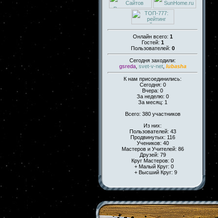
Онлайн всего:
1
Гостей:
1
Пользователей:
0
Сегодня заходили:
gsreda
,
svet-v-net
,
lubasha
К нам присоединились:
Сегодня: 0
Вчера: 0
За неделю: 0
За месяц: 1
Всего: 380 участников
Из них:
Пользователей: 43
Продвинутых: 116
Учеников: 40
Мастеров и Учителей: 86
Друзей: 79
Круг Мастеров: 0
+ Малый Круг: 0
+ Высший Круг: 9