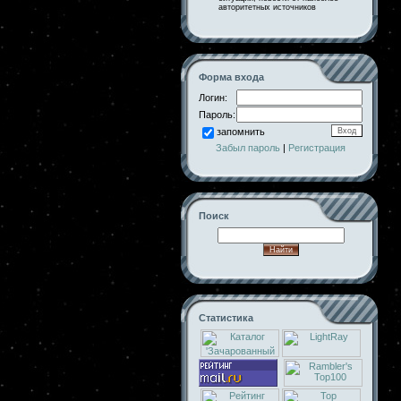
авторитетных источников
Форма входа
Логин:
Пароль:
запомнить
Забыл пароль
|
Регистрация
Поиск
Статистика