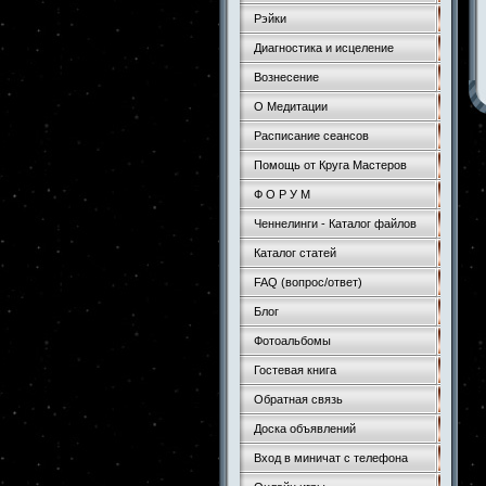
Рэйки
Диагностика и исцеление
Вознесение
О Медитации
Расписание сеансов
Помощь от Круга Мастеров
Ф О Р У М
Ченнелинги - Каталог файлов
Каталог статей
FAQ (вопрос/ответ)
Блог
Фотоальбомы
Гостевая книга
Обратная связь
Доска объявлений
Вход в миничат с телефона