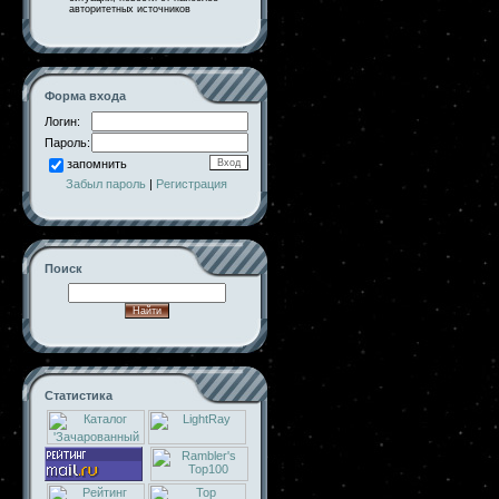
авторитетных источников
Форма входа
Логин:
Пароль:
запомнить
Забыл пароль
|
Регистрация
Поиск
Статистика