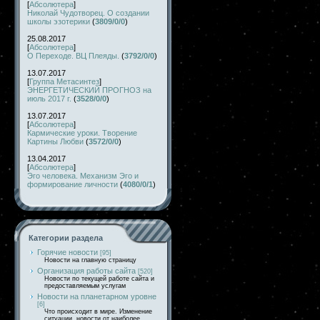
[
Абсолютера
]
Николай Чудотворец. О создании
школы эзотерики
(
3809/0/0
)
25.08.2017
[
Абсолютера
]
О Переходе. ВЦ Плеяды.
(
3792/0/0
)
13.07.2017
[
Группа Метасинтез
]
ЭНЕРГЕТИЧЕСКИЙ ПРОГНОЗ на
июль 2017 г.
(
3528/0/0
)
13.07.2017
[
Абсолютера
]
Кармические уроки. Творение
Картины Любви
(
3572/0/0
)
13.04.2017
[
Абсолютера
]
Эго человека. Механизм Эго и
формирование личности
(
4080/0/1
)
Категории раздела
Горячие новости
[95]
Новости на главную страницу
Организация работы сайта
[520]
Новости по текущей работе сайта и
предоставляемым услугам
Новости на планетарном уровне
[6]
Что происходит в мире. Изменение
ситуации, новости от наиболее