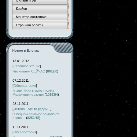
Онлайн игры
Крайон
Монитор состояния
Страница оплаты
Новое в Блогах
13.01.2012
[
Сезонное чтение
]
Что читаем СЕЙЧАС
(
8012/8
)
07.12.2011
[
Обсерватория
]
Льюис Лаво (Lewis Lavoie).
Мозаичная иллюзия
(
10153/4
)
28.11.2011
[
Истина - где то рядом...
]
О бедном вампире замолвите
слово…
(
8252/15
)
11.11.2011
[
Обсерватория
]