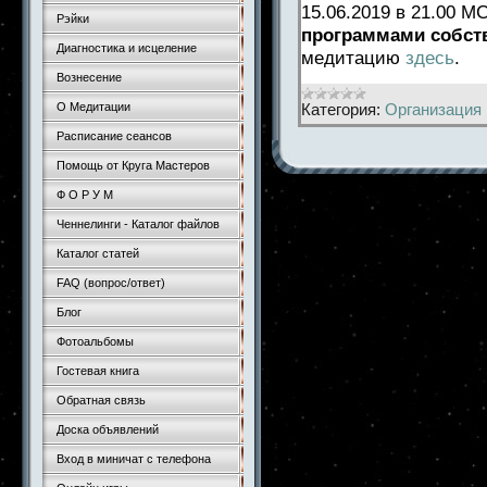
15.06.2019 в 21.00 
Рэйки
программами собст
Диагностика и исцеление
медитацию
здесь
.
Вознесение
Категория:
Организация 
О Медитации
Расписание сеансов
Помощь от Круга Мастеров
Ф О Р У М
Ченнелинги - Каталог файлов
Каталог статей
FAQ (вопрос/ответ)
Блог
Фотоальбомы
Гостевая книга
Обратная связь
Доска объявлений
Вход в миничат с телефона