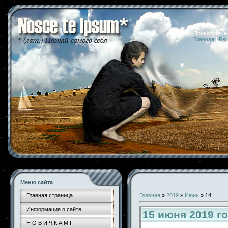
07.08.2026 
Приветствую
Главная
|
Рег
Меню сайта
Главная страница
Главная
»
2019
»
Июнь
»
14
Информация о сайте
15 июня 2019 г
Н О В И Ч К А М !