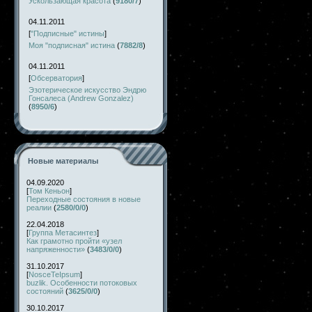
Ускользающая красота
(
9180/7
)
04.11.2011
[
"Подписные" истины
]
Моя "подписная" истина
(
7882/8
)
04.11.2011
[
Обсерватория
]
Эзотерическое искусство Эндрю
Гонсалеса (Andrew Gonzalez)
(
8950/6
)
Новые материалы
04.09.2020
[
Том Кеньон
]
Переходные состояния в новые
реалии
(
2580/0/0
)
22.04.2018
[
Группа Метасинтез
]
Как грамотно пройти «узел
напряженности»
(
3483/0/0
)
31.10.2017
[
NosceTeIpsum
]
buzlik. Особенности потоковых
состояний
(
3625/0/0
)
30.10.2017