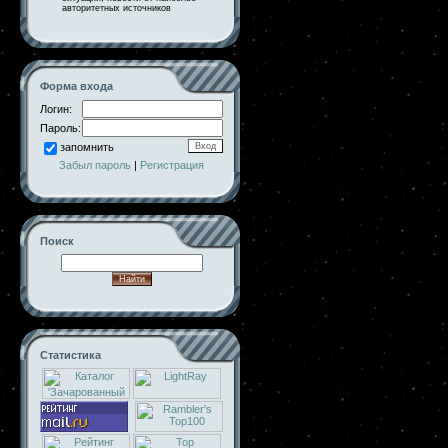
авторитетных источников
Форма входа
Логин:
Пароль:
запомнить
Забыл пароль
|
Регистрация
Поиск
Статистика