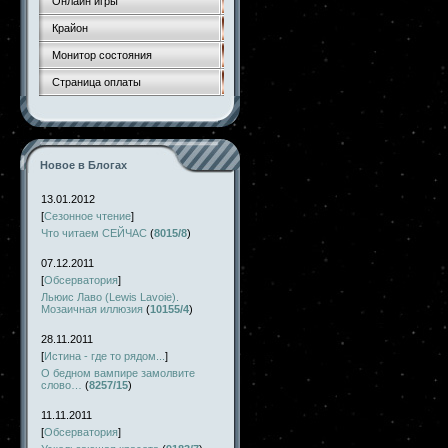
Онлайн игры
Крайон
Монитор состояния
Страница оплаты
Новое в Блогах
13.01.2012
[
Сезонное чтение
]
Что читаем СЕЙЧАС
(
8015/8
)
07.12.2011
[
Обсерватория
]
Льюис Лаво (Lewis Lavoie).
Мозаичная иллюзия
(
10155/4
)
28.11.2011
[
Истина - где то рядом...
]
О бедном вампире замолвите
слово…
(
8257/15
)
11.11.2011
[
Обсерватория
]