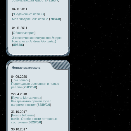
Ускользающая красота
(
9183/7
)
04.11.2011
[
"Подписные" истины
]
Моя "подписная" истина
(
7884/8
)
04.11.2011
[
Обсерватория
]
Эзотерическое искусство Эндрю
Гонсалеса (Andrew Gonzalez)
(
8954/6
)
Новые материалы
04.09.2020
[
Том Кеньон
]
Переходные состояния в новые
реалии
(
2583/0/0
)
22.04.2018
[
Группа Метасинтез
]
Как грамотно пройти «узел
напряженности»
(
3489/0/0
)
31.10.2017
[
NosceTeIpsum
]
buzlik. Особенности потоковых
состояний
(
3628/0/0
)
30.10.2017