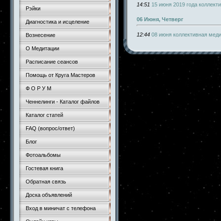
14:51
15 июня 2019 года коллект
Рэйки
06 Июня, Четверг
Диагностика и исцеление
12:44
08 июня коллективная мед
Вознесение
О Медитации
Расписание сеансов
Помощь от Круга Мастеров
Ф О Р У М
Ченнелинги - Каталог файлов
Каталог статей
FAQ (вопрос/ответ)
Блог
Фотоальбомы
Гостевая книга
Обратная связь
Доска объявлений
Вход в миничат с телефона