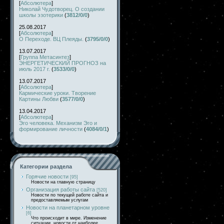
[
Абсолютера
]
Николай Чудотворец. О создании
школы эзотерики
(
3812/0/0
)
25.08.2017
[
Абсолютера
]
О Переходе. ВЦ Плеяды.
(
3795/0/0
)
13.07.2017
[
Группа Метасинтез
]
ЭНЕРГЕТИЧЕСКИЙ ПРОГНОЗ на
июль 2017 г.
(
3533/0/0
)
13.07.2017
[
Абсолютера
]
Кармические уроки. Творение
Картины Любви
(
3577/0/0
)
13.04.2017
[
Абсолютера
]
Эго человека. Механизм Эго и
формирование личности
(
4084/0/1
)
Категории раздела
Горячие новости
[95]
Новости на главную страницу
Организация работы сайта
[520]
Новости по текущей работе сайта и
предоставляемым услугам
Новости на планетарном уровне
[6]
Что происходит в мире. Изменение
ситуации, новости от наиболее