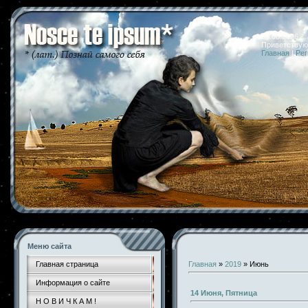
09.08.2026 
Приветствую
Главная
|
Рег
Меню сайта
Главная страница
Главная
»
2019
»
Июнь
Информация о сайте
14 Июня, Пятница
Н О В И Ч К А М !