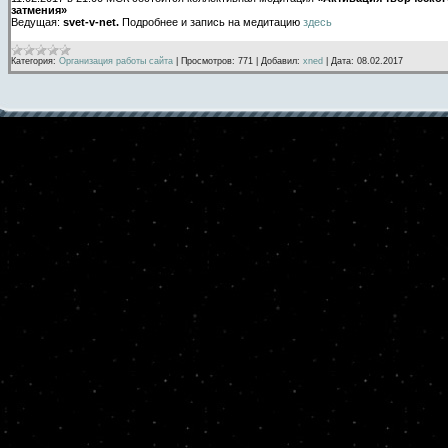
затмения»
Ведущая:
svet-v-net.
Подробнее и запись на медитацию
здесь
Категория:
Организация работы сайта
|
Просмотров:
771
|
Добавил:
xned
|
Дата:
08.02.2017