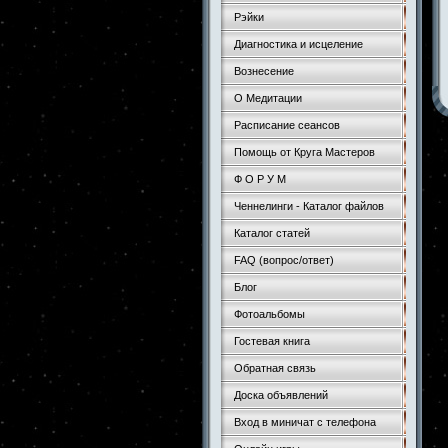
Рэйки
Диагностика и исцеление
Вознесение
О Медитации
Расписание сеансов
Помощь от Круга Мастеров
Ф О Р У М
Ченнелинги - Каталог файлов
Каталог статей
FAQ (вопрос/ответ)
Блог
Фотоальбомы
Гостевая книга
Обратная связь
Доска объявлений
Вход в миничат с телефона