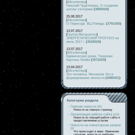
[
Абсолютера
]
Николай Чудотворец. О создании
школы эзотерики
(
3809/0/0
)
25.08.2017
[
Абсолютера
]
О Переходе. ВЦ Плеяды.
(
3791/0/0
)
13.07.2017
[
Группа Метасинтез
]
ЭНЕРГЕТИЧЕСКИЙ ПРОГНОЗ на
июль 2017 г.
(
3528/0/0
)
13.07.2017
[
Абсолютера
]
Кармические уроки. Творение
Картины Любви
(
3572/0/0
)
13.04.2017
[
Абсолютера
]
Эго человека. Механизм Эго и
формирование личности
(
4080/0/1
)
Категории раздела
Горячие новости
[95]
Новости на главную страницу
Организация работы сайта
[520]
Новости по текущей работе сайта и
предоставляемым услугам
Новости на планетарном уровне
[6]
Что происходит в мире. Изменение
ситуации, новости от наиболее