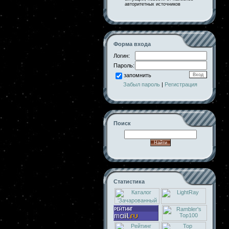
авторитетных источников
Форма входа
Логин:
Пароль:
запомнить
Забыл пароль
|
Регистрация
Поиск
Статистика