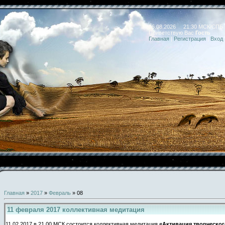
06.08.2026 21:30 МСК/СПБ
Приветствую Вас
Гость
Главная
|
Регистрация
|
Вход
Главная
»
2017
»
Февраль
»
08
11 февраля 2017 коллективная медитация
11.02.2017 в 21.00 МСК состоится коллективная медитация
«Активация творческог