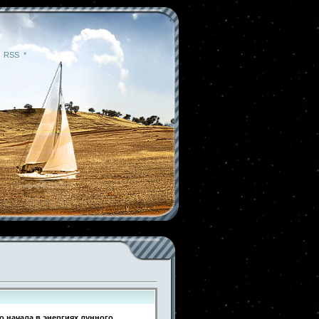
|
RSS
|
*
о начала в энергиях лунного