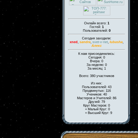
Онлайн всего:
1
Гостей:
1
Пользователей:
0
Сегодня заходили:
xned
,
sandra
,
svet-v-net
,
lubasha
,
Алекс
К нам присоединились:
Сегодня: 0
Вчера: 0
За неделю: 0
За месяц: 1
Всего: 380 участников
Из них:
Пользователей: 43
Продвинутых: 116
Учеников: 40
Мастеров и Учителей: 86
Друзей: 79
Круг Мастеров: 0
+ Малый Круг: 0
+ Высший Круг: 9