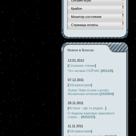
Онлайн игры
Крайон
Монитор состояния
Страница оплаты
Новое в Блогах
13.01.2012
[
Сезонное чтение
]
Что читаем СЕЙЧАС
(
8012/8
)
07.12.2011
[
Обсерватория
]
Льюис Лаво (Lewis Lavoie).
Мозаичная иллюзия
(
10150/4
)
28.11.2011
[
Истина - где то рядом...
]
О бедном вампире замолвите
слово…
(
8252/15
)
11.11.2011
[
Обсерватория
]