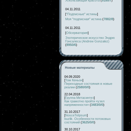
Ускользающая красота
(
9180/7
)
04.11.2011
[
"Подписные" истины
]
Моя "подписная" истина
(
7882/8
)
04.11.2011
[
Обсерватория
]
Эзотерическое искусство Эндрю
Гонсалеса (Andrew Gonzalez)
(
8950/6
)
Новые материалы
04.09.2020
[
Том Кеньон
]
Переходные состояния в новые
реалии
(
2580/0/0
)
22.04.2018
[
Группа Метасинтез
]
Как грамотно пройти «узел
напряженности»
(
3483/0/0
)
31.10.2017
[
NosceTeIpsum
]
buzlik. Особенности потоковых
состояний
(
3625/0/0
)
30.10.2017