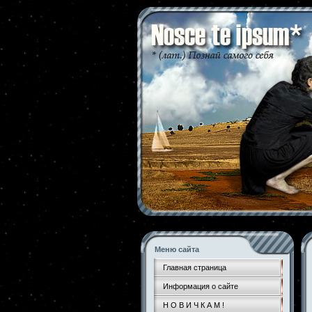
Меню сайта
Главная страница
Информация о сайте
Н О В И Ч К А М !