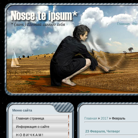
09.08.2026 
Приветствую
Главная
|
Рег
Меню сайта
Главная страница
Главная
»
2017
»
Февраль
Информация о сайте
23 Февраля, Четверг
Н О В И Ч К А М !