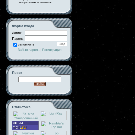
авторитетных источников
Форма входа
Логин:
Пароль:
запомнить
Забыл пароль
|
Регистрация
Поиск
Статистика