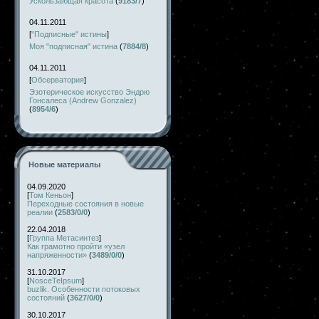
Ускользающая красота
(
9183/7
)
04.11.2011
[
"Подписные" истины
]
Моя "подписная" истина
(
7884/8
)
04.11.2011
[
Обсерватория
]
Эзотерическое искусство Эндрю
Гонсалеса (Andrew Gonzalez)
(
8954/6
)
Новые материалы
04.09.2020
[
Том Кеньон
]
Переходные состояния в новые
реалии
(
2583/0/0
)
22.04.2018
[
Группа Метасинтез
]
Как грамотно пройти «узел
напряженности»
(
3489/0/0
)
31.10.2017
[
NosceTeIpsum
]
buzlik. Особенности потоковых
состояний
(
3627/0/0
)
30.10.2017