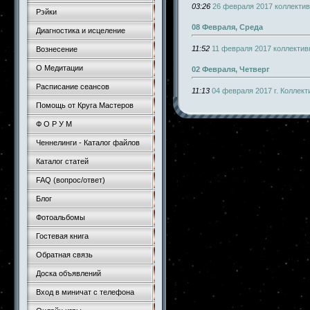
03:26
26 февраля 2017 коллекти
Рэйки
08 Февраля, Среда
Диагностика и исцеление
11:52
11 февраля 2017 коллекти
Вознесение
О Медитации
02 Февраля, Четверг
Расписание сеансов
11:13
04 февраля 2017 г. Коллек
Помощь от Круга Мастеров
Ф О Р У М
Ченнелинги - Каталог файлов
Каталог статей
FAQ (вопрос/ответ)
Блог
Фотоальбомы
Гостевая книга
Обратная связь
Доска объявлений
Вход в миничат с телефона