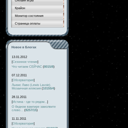
Онлайн игры
Крайон
Монитор состояния
Страница оплаты
Новое в Блогах
13.01.2012
[
Сезонное чтение
]
Что читаем СЕЙЧАС
(
8015/8
)
07.12.2011
[
Обсерватория
]
Льюис Лаво (Lewis Lavoie).
Мозаичная иллюзия
(
10155/4
)
28.11.2011
[
Истина - где то рядом...
]
О бедном вампире замолвите
слово…
(
8257/15
)
11.11.2011
[
Обсерватория
]