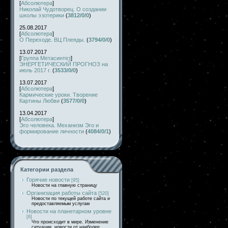
[
Абсолютера
]
Николай Чудотворец. О создании
школы эзотерики
(
3812/0/0
)
25.08.2017
[
Абсолютера
]
О Переходе. ВЦ Плеяды.
(
3794/0/0
)
13.07.2017
[
Группа Метасинтез
]
ЭНЕРГЕТИЧЕСКИЙ ПРОГНОЗ на
июль 2017 г.
(
3533/0/0
)
13.07.2017
[
Абсолютера
]
Кармические уроки. Творение
Картины Любви
(
3577/0/0
)
13.04.2017
[
Абсолютера
]
Эго человека. Механизм Эго и
формирование личности
(
4084/0/1
)
Категории раздела
Горячие новости
[95]
Новости на главную страницу
Организация работы сайта
[520]
Новости по текущей работе сайта и
предоставляемым услугам
Новости на планетарном уровне
[6]
Что происходит в мире. Изменение
ситуации, новости от наиболее