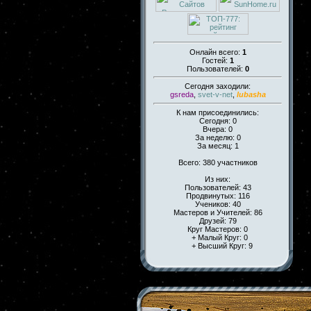
Онлайн всего:
1
Гостей:
1
Пользователей:
0
Сегодня заходили:
gsreda
,
svet-v-net
,
lubasha
К нам присоединились:
Сегодня: 0
Вчера: 0
За неделю: 0
За месяц: 1
Всего: 380 участников
Из них:
Пользователей: 43
Продвинутых: 116
Учеников: 40
Мастеров и Учителей: 86
Друзей: 79
Круг Мастеров: 0
+ Малый Круг: 0
+ Высший Круг: 9