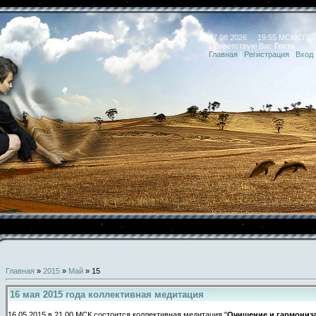
07.08.2026 19:55 МСК/СПБ
Приветствую Вас
Гость
Главная
|
Регистрация
|
Вход
Главная
»
2015
»
Май
»
15
16 мая 2015 года коллективная медитация
16.05.2015 в 21.00 МСК состоится коллективная медитация "
Очищение и гармониза