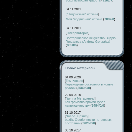
Ускользающая красота
(
9181/7
)
04.11.2011
[
"Подписные" истины
]
Моя "подписная" истина
(
7882/8
)
04.11.2011
[
Обсерватория
]
Эзотерическое искусство Эндрю
Гонсалеса (Andrew Gonzalez)
(
8950/6
)
Новые материалы
04.09.2020
[
Том Кеньон
]
Переходные состояния в новые
реалии
(
2580/0/0
)
22.04.2018
[
Группа Метасинтез
]
Как грамотно пройти «узел
напряженности»
(
3484/0/0
)
31.10.2017
[
NosceTeIpsum
]
buzlik. Особенности потоковых
состояний
(
3625/0/0
)
30.10.2017