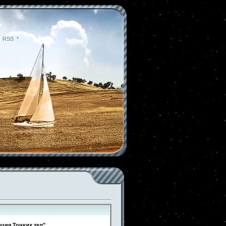
|
RSS
|
*
ция Тонких тел".