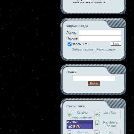
авторитетных источников
Форма входа
Логин:
Пароль:
запомнить
Забыл пароль
|
Регистрация
Поиск
Статистика