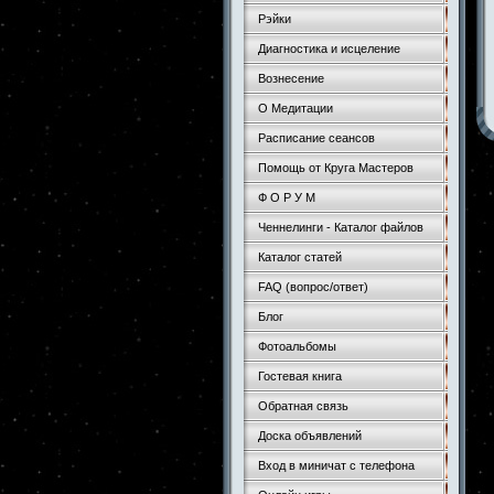
Рэйки
Диагностика и исцеление
Вознесение
О Медитации
Расписание сеансов
Помощь от Круга Мастеров
Ф О Р У М
Ченнелинги - Каталог файлов
Каталог статей
FAQ (вопрос/ответ)
Блог
Фотоальбомы
Гостевая книга
Обратная связь
Доска объявлений
Вход в миничат с телефона