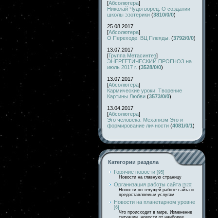
[
Абсолютера
]
Николай Чудотворец. О создании
школы эзотерики
(
3810/0/0
)
25.08.2017
[
Абсолютера
]
О Переходе. ВЦ Плеяды.
(
3792/0/0
)
13.07.2017
[
Группа Метасинтез
]
ЭНЕРГЕТИЧЕСКИЙ ПРОГНОЗ на
июль 2017 г.
(
3528/0/0
)
13.07.2017
[
Абсолютера
]
Кармические уроки. Творение
Картины Любви
(
3573/0/0
)
13.04.2017
[
Абсолютера
]
Эго человека. Механизм Эго и
формирование личности
(
4081/0/1
)
Категории раздела
Горячие новости
[95]
Новости на главную страницу
Организация работы сайта
[520]
Новости по текущей работе сайта и
предоставляемым услугам
Новости на планетарном уровне
[6]
Что происходит в мире. Изменение
ситуации, новости от наиболее