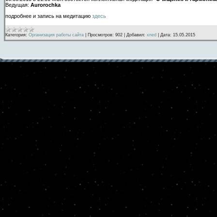
Ведущая:
Aurorochka
подробнее и запись на медитацию
здесь
Категория:
Организация работы сайта
|
Просмотров:
902
|
Добавил:
xned
|
Дата:
15.05.2015