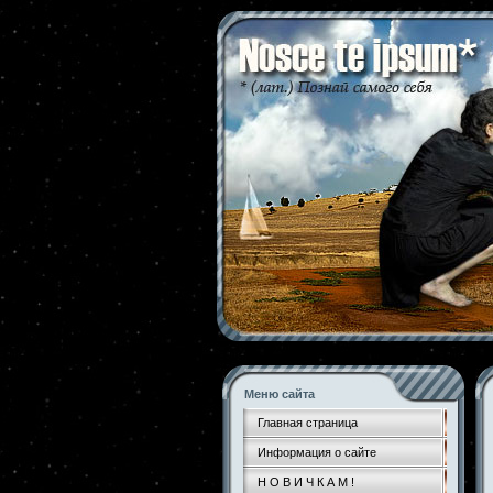
Меню сайта
Главная страница
Информация о сайте
Н О В И Ч К А М !