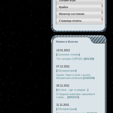
Онлайн игры
Крайон
Монитор состояния
Страница оплаты
Новое в Блогах
13.01.2012
[
Сезонное чтение
]
Что читаем СЕЙЧАС
(
8012/8
)
07.12.2011
[
Обсерватория
]
Льюис Лаво (Lewis Lavoie).
Мозаичная иллюзия
(
10153/4
)
28.11.2011
[
Истина - где то рядом...
]
О бедном вампире замолвите
слово…
(
8252/15
)
11.11.2011
[
Обсерватория
]