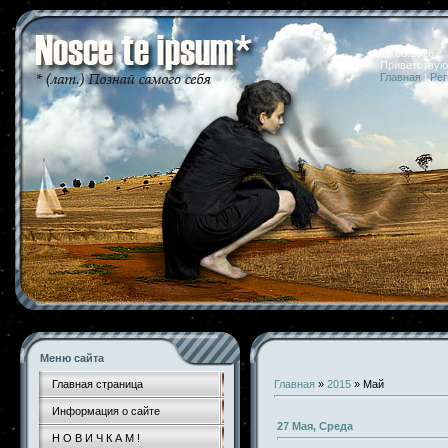
10.08.2026 
Приветствую
Главная
|
Рег
Меню сайта
Главная страница
Главная
»
2015
»
Май
Информация о сайте
27 Мая, Среда
Н О В И Ч К А М !