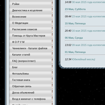
14:08
30 мая 2015 года коллекти
Рэйки
23 Мая, Суббота
Диагностика и исцеление
09:44
23 мая 2015 года коллекти
Вознесение
О Медитации
15 Мая, Пятница
Расписание сеансов
20:40
16 мая 2015 года коллекти
Помощь от Круга Мастеров
06 Мая, Среда
Ф О Р У М
13:02
09 мая 2015 года коллекти
Ченнелинги - Каталог файлов
01 Мая, Пятница
Каталог статей
12:34
Юбилейный месяц!
FAQ (вопрос/ответ)
Блог
Фотоальбомы
Гостевая книга
Обратная связь
Доска объявлений
Вход в миничат с телефона