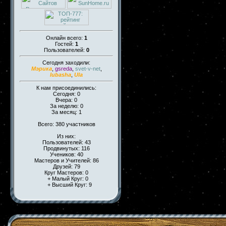
Онлайн всего:
1
Гостей:
1
Пользователей:
0
Сегодня заходили:
Мэрика
,
gsreda
,
svet-v-net
,
lubasha
,
Ula
К нам присоединились:
Сегодня: 0
Вчера: 0
За неделю: 0
За месяц: 1
Всего: 380 участников
Из них:
Пользователей: 43
Продвинутых: 116
Учеников: 40
Мастеров и Учителей: 86
Друзей: 79
Круг Мастеров: 0
+ Малый Круг: 0
+ Высший Круг: 9