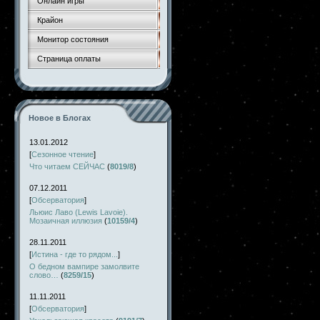
Онлайн игры
Крайон
Монитор состояния
Страница оплаты
Новое в Блогах
13.01.2012
[
Сезонное чтение
]
Что читаем СЕЙЧАС
(
8019/8
)
07.12.2011
[
Обсерватория
]
Льюис Лаво (Lewis Lavoie).
Мозаичная иллюзия
(
10159/4
)
28.11.2011
[
Истина - где то рядом...
]
О бедном вампире замолвите
слово…
(
8259/15
)
11.11.2011
[
Обсерватория
]