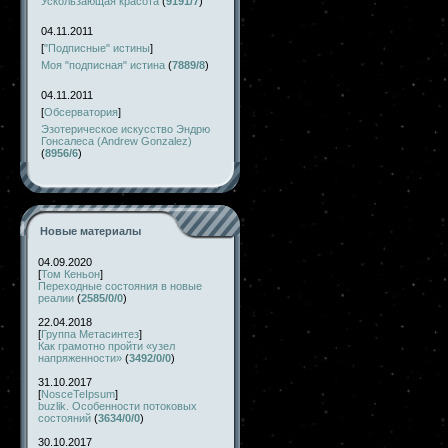
Ускользающая красота
(
9191/7
)
04.11.2011
[
"Подписные" истины
]
Моя "подписная" истина
(
7889/8
)
04.11.2011
[
Обсерватория
]
Эзотерическое искусство Эндрю
Гонсалеса (Andrew Gonzalez)
(
8956/6
)
Новые материалы
04.09.2020
[
Том Кеньон
]
Переходные состояния в новые
реалии
(
2585/0/0
)
22.04.2018
[
Группа Метасинтез
]
Как грамотно пройти «узел
напряженности»
(
3492/0/0
)
31.10.2017
[
NosceTeIpsum
]
buzlik. Особенности потоковых
состояний
(
3634/0/0
)
30.10.2017