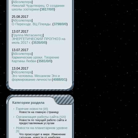
[
Абсолютера
]
Николай Чудотворец. О создании
школы эзотерики
(
3817/0/0
)
25.08.2017
[
Абсолютера
]
О Переходе. ВЦ Плеяды.
(
3798/0/0
)
13.07.2017
[
Группа Метасинтез
]
ЭНЕРГЕТИЧЕСКИЙ ПРОГНОЗ на
июль 2017 г.
(
3535/0/0
)
13.07.2017
[
Абсолютера
]
Кармические уроки. Творение
Картины Любви
(
3581/0/0
)
13.04.2017
[
Абсолютера
]
Эго человека. Механизм Эго и
формирование личности
(
4088/0/1
)
Категории раздела
Горячие новости
[95]
Новости на главную страницу
Организация работы сайта
[520]
Новости по текущей работе сайта и
предоставляемым услугам
Новости на планетарном уровне
[6]
Что происходит в мире. Изменение
ситуации, новости от наиболее