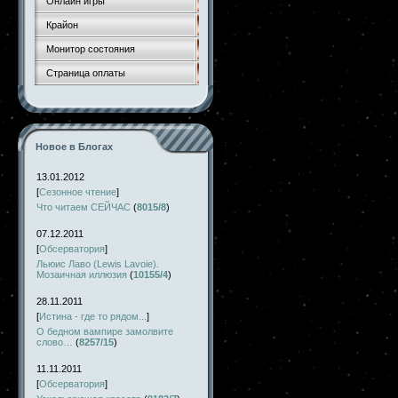
Онлайн игры
Крайон
Монитор состояния
Страница оплаты
Новое в Блогах
13.01.2012
[
Сезонное чтение
]
Что читаем СЕЙЧАС
(
8015/8
)
07.12.2011
[
Обсерватория
]
Льюис Лаво (Lewis Lavoie).
Мозаичная иллюзия
(
10155/4
)
28.11.2011
[
Истина - где то рядом...
]
О бедном вампире замолвите
слово…
(
8257/15
)
11.11.2011
[
Обсерватория
]