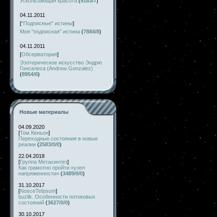
Ускользающая красота
(
9183/7
)
04.11.2011
[
"Подписные" истины
]
Моя "подписная" истина
(
7884/8
)
04.11.2011
[
Обсерватория
]
Эзотерическое искусство Эндрю
Гонсалеса (Andrew Gonzalez)
(
8954/6
)
Новые материалы
04.09.2020
[
Том Кеньон
]
Переходные состояния в новые
реалии
(
2583/0/0
)
22.04.2018
[
Группа Метасинтез
]
Как грамотно пройти «узел
напряженности»
(
3489/0/0
)
31.10.2017
[
NosceTeIpsum
]
buzlik. Особенности потоковых
состояний
(
3627/0/0
)
30.10.2017