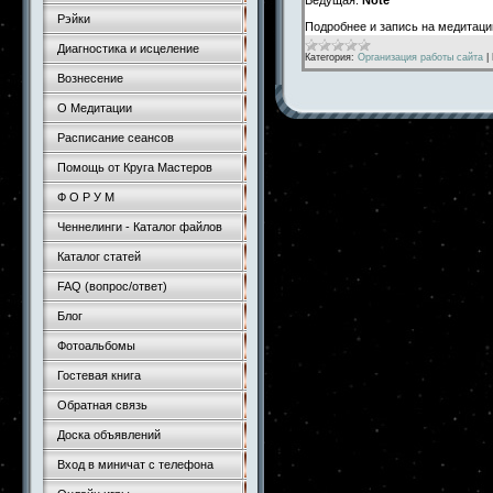
Рэйки
Подробнее и запись на медитац
Диагностика и исцеление
Категория:
Организация работы сайта
|
Вознесение
О Медитации
Расписание сеансов
Помощь от Круга Мастеров
Ф О Р У М
Ченнелинги - Каталог файлов
Каталог статей
FAQ (вопрос/ответ)
Блог
Фотоальбомы
Гостевая книга
Обратная связь
Доска объявлений
Вход в миничат с телефона