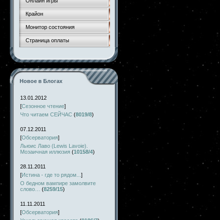
Онлайн игры
Крайон
Монитор состояния
Страница оплаты
Новое в Блогах
13.01.2012
[
Сезонное чтение
]
Что читаем СЕЙЧАС
(
8019/8
)
07.12.2011
[
Обсерватория
]
Льюис Лаво (Lewis Lavoie).
Мозаичная иллюзия
(
10158/4
)
28.11.2011
[
Истина - где то рядом...
]
О бедном вампире замолвите
слово…
(
8259/15
)
11.11.2011
[
Обсерватория
]