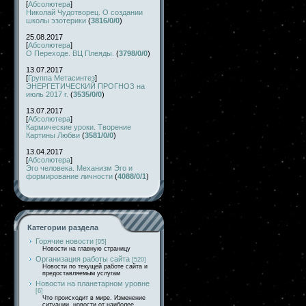
[
Абсолютера
]
Николай Чудотворец. О создании
школы эзотерики
(
3816/0/0
)
25.08.2017
[
Абсолютера
]
О Переходе. ВЦ Плеяды.
(
3798/0/0
)
13.07.2017
[
Группа Метасинтез
]
ЭНЕРГЕТИЧЕСКИЙ ПРОГНОЗ на
июль 2017 г.
(
3535/0/0
)
13.07.2017
[
Абсолютера
]
Кармические уроки. Творение
Картины Любви
(
3581/0/0
)
13.04.2017
[
Абсолютера
]
Эго человека. Механизм Эго и
формирование личности
(
4088/0/1
)
Категории раздела
Горячие новости
[95]
Новости на главную страницу
Организация работы сайта
[520]
Новости по текущей работе сайта и
предоставляемым услугам
Новости на планетарном уровне
[6]
Что происходит в мире. Изменение
ситуации, новости от наиболее