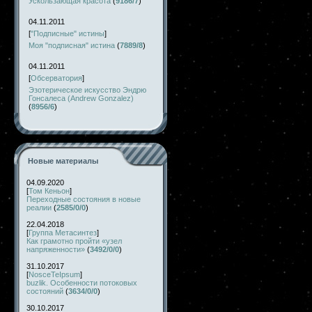
Ускользающая красота
(
9186/7
)
04.11.2011
[
"Подписные" истины
]
Моя "подписная" истина
(
7889/8
)
04.11.2011
[
Обсерватория
]
Эзотерическое искусство Эндрю
Гонсалеса (Andrew Gonzalez)
(
8956/6
)
Новые материалы
04.09.2020
[
Том Кеньон
]
Переходные состояния в новые
реалии
(
2585/0/0
)
22.04.2018
[
Группа Метасинтез
]
Как грамотно пройти «узел
напряженности»
(
3492/0/0
)
31.10.2017
[
NosceTeIpsum
]
buzlik. Особенности потоковых
состояний
(
3634/0/0
)
30.10.2017