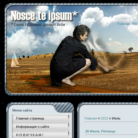
10.08.2026 
Приветствую
Главная
|
Рег
Меню сайта
Главная страница
Главная
»
2013
»
Июль
Информация о сайте
26 Июля, Пятница
Н О В И Ч К А М !