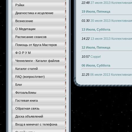
22:48
27 июля 2013 Коллективна
Рэйки
19 Июля, Пятница
Диагностика и исцеление
01:30
20 июля 2013 Коллективная
Вознесение
О Медитации
13 Июля, Суббота
Расписание сеансов
14:22
13 июля 2013 Коллективна
Помощь от Круга Мастеров
12 Июля, Пятница
Ф О Р У М
10:57
Сорри!
Ченнелинги - Каталог файлов
06 Июля, Суббота
Каталог статей
11:25
06 июля 2013 Коллективна
FAQ (вопрос/ответ)
Блог
Фотоальбомы
Гостевая книга
Обратная связь
Доска объявлений
Вход в миничат с телефона