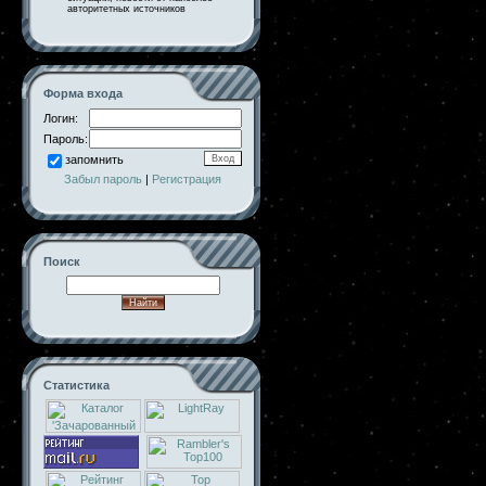
авторитетных источников
Форма входа
Логин:
Пароль:
запомнить
Забыл пароль
|
Регистрация
Поиск
Статистика