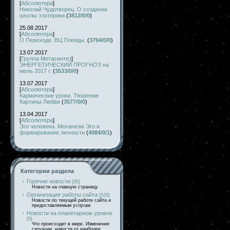
[
Абсолютера
]
Николай Чудотворец. О создании
школы эзотерики
(
3812/0/0
)
25.08.2017
[
Абсолютера
]
О Переходе. ВЦ Плеяды.
(
3794/0/0
)
13.07.2017
[
Группа Метасинтез
]
ЭНЕРГЕТИЧЕСКИЙ ПРОГНОЗ на
июль 2017 г.
(
3533/0/0
)
13.07.2017
[
Абсолютера
]
Кармические уроки. Творение
Картины Любви
(
3577/0/0
)
13.04.2017
[
Абсолютера
]
Эго человека. Механизм Эго и
формирование личности
(
4084/0/1
)
Категории раздела
Горячие новости
[95]
Новости на главную страницу
Организация работы сайта
[520]
Новости по текущей работе сайта и
предоставляемым услугам
Новости на планетарном уровне
[6]
Что происходит в мире. Изменение
ситуации, новости от наиболее