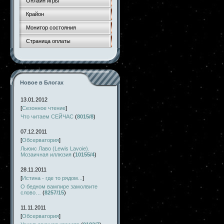
Онлайн игры
Крайон
Монитор состояния
Страница оплаты
Новое в Блогах
13.01.2012
[
Сезонное чтение
]
Что читаем СЕЙЧАС
(
8015/8
)
07.12.2011
[
Обсерватория
]
Льюис Лаво (Lewis Lavoie).
Мозаичная иллюзия
(
10155/4
)
28.11.2011
[
Истина - где то рядом...
]
О бедном вампире замолвите
слово…
(
8257/15
)
11.11.2011
[
Обсерватория
]