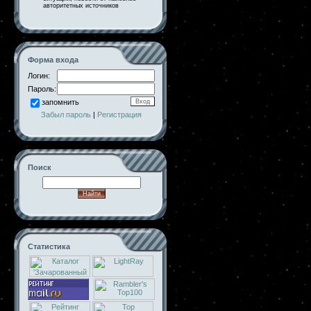
авторитетных источников
Форма входа
Логин:
Пароль:
запомнить
Забыл пароль
|
Регистрация
Поиск
Статистика