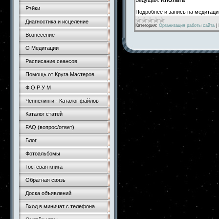
Рэйки
Подробнее и запись на медитац
Диагностика и исцеление
Категория:
Организация работы сайта
|
Вознесение
О Медитации
Расписание сеансов
Помощь от Круга Мастеров
Ф О Р У М
Ченнелинги - Каталог файлов
Каталог статей
FAQ (вопрос/ответ)
Блог
Фотоальбомы
Гостевая книга
Обратная связь
Доска объявлений
Вход в миничат с телефона