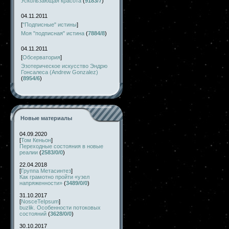
Ускользающая красота
(
9183/7
)
04.11.2011
[
"Подписные" истины
]
Моя "подписная" истина
(
7884/8
)
04.11.2011
[
Обсерватория
]
Эзотерическое искусство Эндрю
Гонсалеса (Andrew Gonzalez)
(
8954/6
)
Новые материалы
04.09.2020
[
Том Кеньон
]
Переходные состояния в новые
реалии
(
2583/0/0
)
22.04.2018
[
Группа Метасинтез
]
Как грамотно пройти «узел
напряженности»
(
3489/0/0
)
31.10.2017
[
NosceTeIpsum
]
buzlik. Особенности потоковых
состояний
(
3628/0/0
)
30.10.2017