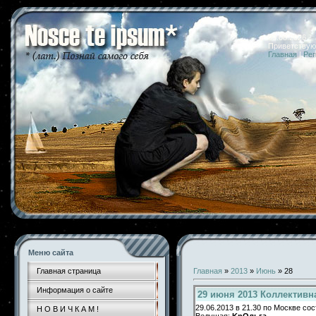
09.08.2026 
Приветствую
Главная
|
Рег
Меню сайта
Главная страница
Главная
»
2013
»
Июнь
»
28
Информация о сайте
29 июня 2013 Коллективн
29.06.2013 в 21.30 по Москве с
Н О В И Ч К А М !
Ведущая:
KnОльга