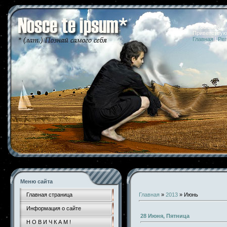
07.08.2026 
Приветствую
Главная
|
Рег
Меню сайта
Главная страница
Главная
»
2013
»
Июнь
Информация о сайте
28 Июня, Пятница
Н О В И Ч К А М !