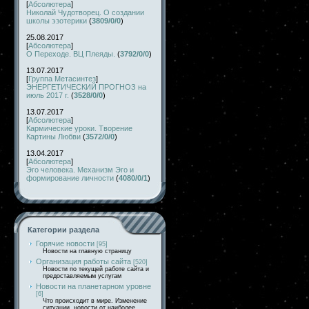
[
Абсолютера
]
Николай Чудотворец. О создании
школы эзотерики
(
3809/0/0
)
25.08.2017
[
Абсолютера
]
О Переходе. ВЦ Плеяды.
(
3792/0/0
)
13.07.2017
[
Группа Метасинтез
]
ЭНЕРГЕТИЧЕСКИЙ ПРОГНОЗ на
июль 2017 г.
(
3528/0/0
)
13.07.2017
[
Абсолютера
]
Кармические уроки. Творение
Картины Любви
(
3572/0/0
)
13.04.2017
[
Абсолютера
]
Эго человека. Механизм Эго и
формирование личности
(
4080/0/1
)
Категории раздела
Горячие новости
[95]
Новости на главную страницу
Организация работы сайта
[520]
Новости по текущей работе сайта и
предоставляемым услугам
Новости на планетарном уровне
[6]
Что происходит в мире. Изменение
ситуации, новости от наиболее