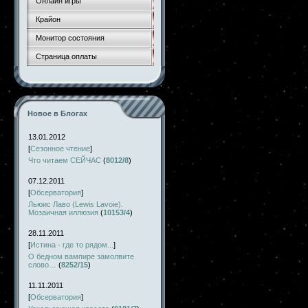
Онлайн игры
Крайон
Монитор состояния
Страница оплаты
Новое в Блогах
13.01.2012
[
Сезонное чтение
]
Что читаем СЕЙЧАС
(
8012/8
)
07.12.2011
[
Обсерватория
]
Льюис Лаво (Lewis Lavoie).
Мозаичная иллюзия
(
10153/4
)
28.11.2011
[
Истина - где то рядом...
]
О бедном вампире замолвите
слово…
(
8252/15
)
11.11.2011
[
Обсерватория
]