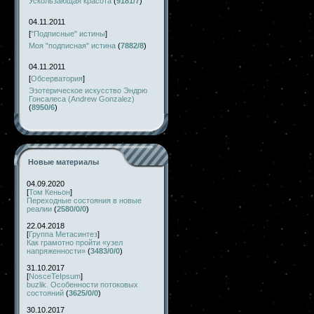
Ускользающая красота
(
9181/7
)
04.11.2011
[
"Подписные" истины
]
Моя "подписная" истина
(
7882/8
)
04.11.2011
[
Обсерватория
]
Эзотерическое искусство Эндрю
Гонсалеса (Andrew Gonzalez)
(
8950/6
)
Новые материалы
04.09.2020
[
Том Кеньон
]
Переходные состояния в новые
реалии
(
2580/0/0
)
22.04.2018
[
Группа Метасинтез
]
Как грамотно пройти «узел
напряженности»
(
3483/0/0
)
31.10.2017
[
NosceTeIpsum
]
buzlik. Особенности потоковых
состояний
(
3625/0/0
)
30.10.2017