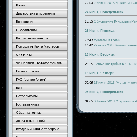
19:03
29 июня 2013 Коллективна
Рэйки
24 Июня, Понедельник
Диагностика и исцеление
13:33
Обновление Кундалини Рэ
Вознесение
О Медитации
21 Июня, Пятница
Расписание сеансов
11:49
Кундалини Рэйки
11:42
22 июня 2013 Коллективна
Помощь от Круга Мастеров
18 Июня, Вторник
Ф О Р У М
Ченнелинги - Каталог файлов
23:55
Новые настройки КР-16...1
Каталог статей
13 Июня, Четверг
FAQ (вопрос/ответ)
22:05
15 июня 2013 "Атлантическ
Блог
03 Июня, Понедельник
Фотоальбомы
01:05
08 июня 2013 Открытый вэб
Гостевая книга
Обратная связь
Доска объявлений
Вход в миничат с телефона