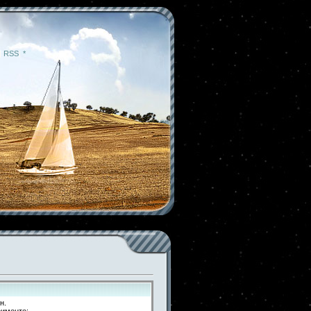
|
RSS
|
*
н.
рименте: