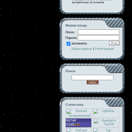
авторитетных источников
Форма входа
Логин:
Пароль:
запомнить
Забыл пароль
|
Регистрация
Поиск
Статистика