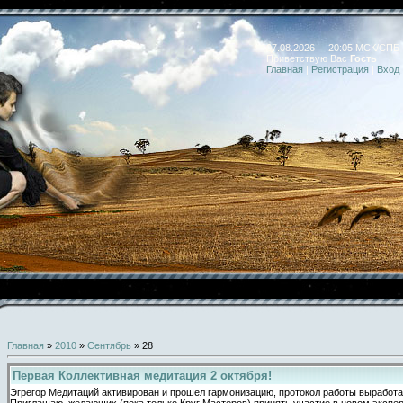
07.08.2026 20:05 МСК/СПБ
Приветствую Вас
Гость
Главная
|
Регистрация
|
Вход
Главная
»
2010
»
Сентябрь
»
28
Первая Коллективная медитация 2 октября!
Эгрегор Медитаций активирован и прошел гармонизацию, протокол работы выработа
Приглашаю желающих (пока только Круг Мастеров) принять участие в новом экспе