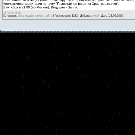
Коллективная медитация на тему "Планетарная решетка Христосознания".
2 октября в 21:00 (по Москве). Ведущая - Sanna.
Категория:
Организация работы сайта
|
Просмотров:
1282
|
Добавил:
xned
|
Дата:
28.09.2010