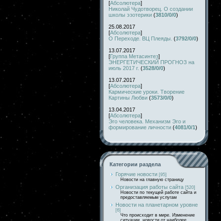
[
Абсолютера
]
Николай Чудотворец. О создании
школы эзотерики
(
3810/0/0
)
25.08.2017
[
Абсолютера
]
О Переходе. ВЦ Плеяды.
(
3792/0/0
)
13.07.2017
[
Группа Метасинтез
]
ЭНЕРГЕТИЧЕСКИЙ ПРОГНОЗ на
июль 2017 г.
(
3528/0/0
)
13.07.2017
[
Абсолютера
]
Кармические уроки. Творение
Картины Любви
(
3573/0/0
)
13.04.2017
[
Абсолютера
]
Эго человека. Механизм Эго и
формирование личности
(
4081/0/1
)
Категории раздела
Горячие новости
[95]
Новости на главную страницу
Организация работы сайта
[520]
Новости по текущей работе сайта и
предоставляемым услугам
Новости на планетарном уровне
[6]
Что происходит в мире. Изменение
ситуации, новости от наиболее