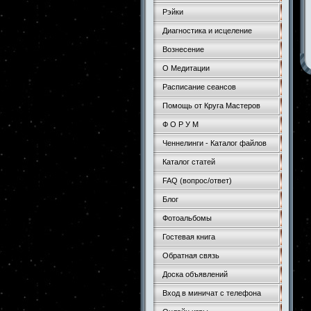
Рэйки
Диагностика и исцеление
Вознесение
О Медитации
Расписание сеансов
Помощь от Круга Мастеров
Ф О Р У М
Ченнелинги - Каталог файлов
Каталог статей
FAQ (вопрос/ответ)
Блог
Фотоальбомы
Гостевая книга
Обратная связь
Доска объявлений
Вход в миничат с телефона