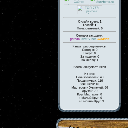
Онлайн всего:
1
Гостей:
1
Пользователей:
0
Сегодня заходили:
gsreda
,
svet-v-net
,
lubasha
К нам присоединились:
Сегодня: 0
Вчера: 0
За неделю: 0
За месяц: 1
Всего: 380 участников
Из них:
Пользователей: 43
Продвинутых: 116
Учеников: 40
Мастеров и Учителей: 86
Друзей: 79
Круг Мастеров: 0
+ Малый Круг: 0
+ Высший Круг: 9