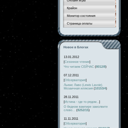
Онлайн игры
Крайон
Монитор состояния
Страница оплаты
Новое в Блогах
13.01.2012
[
Сезонное чтение
]
Что читаем СЕЙЧАС
(
8012/8
)
07.12.2011
[
Обсерватория
]
Льюис Лаво (Lewis Lavoie).
Мозаичная иллюзия
(
10153/4
)
28.11.2011
[
Истина - где то рядом...
]
О бедном вампире замолвите
слово…
(
8252/15
)
11.11.2011
[
Обсерватория
]