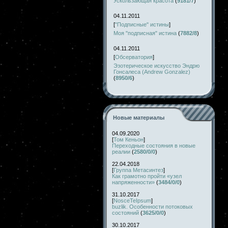
Ускользающая красота
(
9181/7
)
04.11.2011
[
"Подписные" истины
]
Моя "подписная" истина
(
7882/8
)
04.11.2011
[
Обсерватория
]
Эзотерическое искусство Эндрю
Гонсалеса (Andrew Gonzalez)
(
8950/6
)
Новые материалы
04.09.2020
[
Том Кеньон
]
Переходные состояния в новые
реалии
(
2580/0/0
)
22.04.2018
[
Группа Метасинтез
]
Как грамотно пройти «узел
напряженности»
(
3484/0/0
)
31.10.2017
[
NosceTeIpsum
]
buzlik. Особенности потоковых
состояний
(
3625/0/0
)
30.10.2017