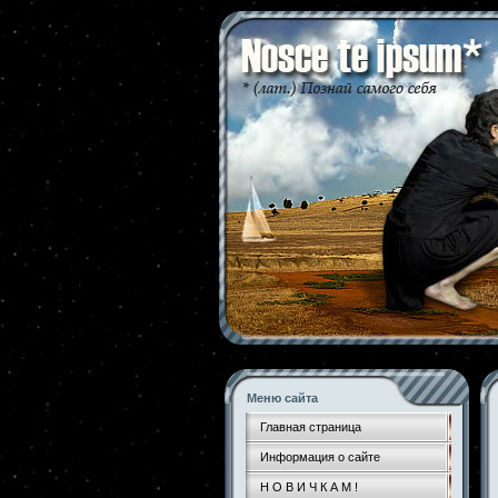
Меню сайта
Главная страница
Информация о сайте
Н О В И Ч К А М !