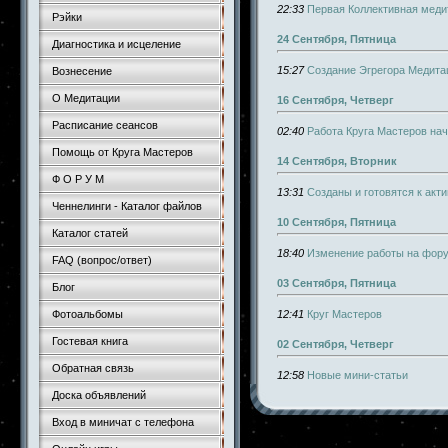
22:33
Первая Коллективная медит
Рэйки
24 Сентября, Пятница
Диагностика и исцеление
15:27
Создание Эгрегора Медита
Вознесение
О Медитации
16 Сентября, Четверг
Расписание сеансов
02:40
Работа Круга Мастеров на
Помощь от Круга Мастеров
14 Сентября, Вторник
Ф О Р У М
13:31
Созданы и готовятся к акт
Ченнелинги - Каталог файлов
10 Сентября, Пятница
Каталог статей
18:40
Изменение работы на фор
FAQ (вопрос/ответ)
03 Сентября, Пятница
Блог
12:41
Круг Мастеров
Фотоальбомы
Гостевая книга
02 Сентября, Четверг
Обратная связь
12:58
Новые мини-статьи
Доска объявлений
Вход в миничат с телефона