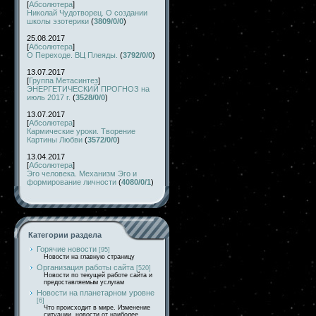
[
Абсолютера
]
Николай Чудотворец. О создании
школы эзотерики
(
3809/0/0
)
25.08.2017
[
Абсолютера
]
О Переходе. ВЦ Плеяды.
(
3792/0/0
)
13.07.2017
[
Группа Метасинтез
]
ЭНЕРГЕТИЧЕСКИЙ ПРОГНОЗ на
июль 2017 г.
(
3528/0/0
)
13.07.2017
[
Абсолютера
]
Кармические уроки. Творение
Картины Любви
(
3572/0/0
)
13.04.2017
[
Абсолютера
]
Эго человека. Механизм Эго и
формирование личности
(
4080/0/1
)
Категории раздела
Горячие новости
[95]
Новости на главную страницу
Организация работы сайта
[520]
Новости по текущей работе сайта и
предоставляемым услугам
Новости на планетарном уровне
[6]
Что происходит в мире. Изменение
ситуации, новости от наиболее