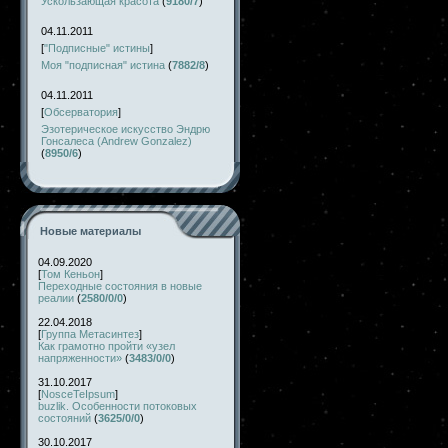
Ускользающая красота
(
9180/7
)
04.11.2011
[
"Подписные" истины
]
Моя "подписная" истина
(
7882/8
)
04.11.2011
[
Обсерватория
]
Эзотерическое искусство Эндрю
Гонсалеса (Andrew Gonzalez)
(
8950/6
)
Новые материалы
04.09.2020
[
Том Кеньон
]
Переходные состояния в новые
реалии
(
2580/0/0
)
22.04.2018
[
Группа Метасинтез
]
Как грамотно пройти «узел
напряженности»
(
3483/0/0
)
31.10.2017
[
NosceTeIpsum
]
buzlik. Особенности потоковых
состояний
(
3625/0/0
)
30.10.2017