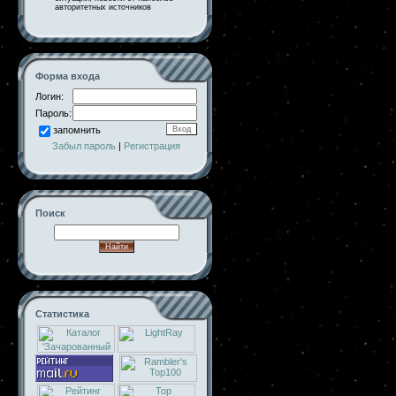
авторитетных источников
Форма входа
Логин:
Пароль:
запомнить
Забыл пароль
|
Регистрация
Поиск
Статистика