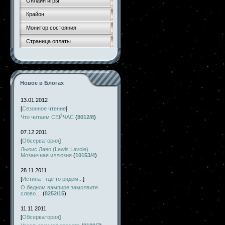
Онлайн игры
Крайон
Монитор состояния
Страница оплаты
Новое в Блогах
13.01.2012
[
Сезонное чтение
]
Что читаем СЕЙЧАС
(
8012/8
)
07.12.2011
[
Обсерватория
]
Льюис Лаво (Lewis Lavoie).
Мозаичная иллюзия
(
10153/4
)
28.11.2011
[
Истина - где то рядом...
]
О бедном вампире замолвите
слово…
(
8252/15
)
11.11.2011
[
Обсерватория
]