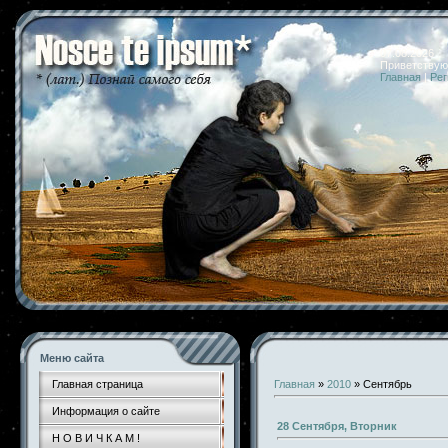
07.08.2026 
Приветствую
Главная
|
Рег
Меню сайта
Главная страница
Главная
»
2010
»
Сентябрь
Информация о сайте
28 Сентября, Вторник
Н О В И Ч К А М !