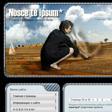
07.08.2026 
Приветствую
Главная
|
Рег
Меню сайта
Главная страница
Страница
16
из
19
«
1
2
…
1
Информация о сайте
Форум
»
Коллективная работа
»
Вэб
эгрегора"
(подготовка проекта)
Н О В И Ч К А М !