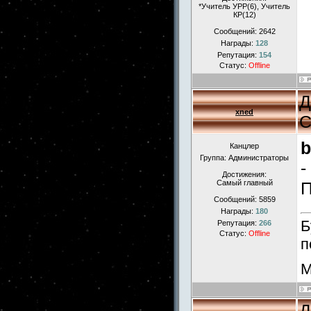
*Учитель УРР(6), Учитель
КР(12)
Сообщений:
2642
Награды:
128
Репутация:
154
Статус:
Offline
Д
xned
С
b
Канцлер
Группа: Администраторы
-
Достижения:
Самый главный
П
Сообщений:
5859
Награды:
180
Б
Репутация:
266
Статус:
Offline
п
М
Д