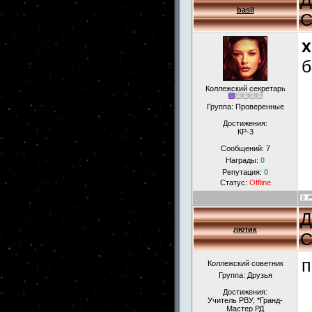
basil
С
x
б
Коллежский секретарь
Группа: Проверенные
Достижения:
КР-3
Сообщений:
7
Награды:
0
Репутация:
0
Статус:
Offline
Д
лютик
С
п
Коллежский советник
Группа: Друзья
Достижения:
Учитель РВУ, *Гранд-
Мастер РД