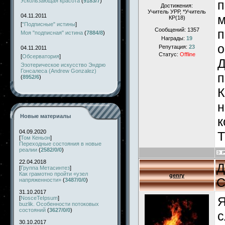
Ускользающая красота
(
9183/7
)
п
Достижения:
Учитель УРР, *Учитель
м
04.11.2011
КР(18)
[
"Подписные" истины
]
Сообщений:
1357
п
Моя "подписная" истина
(
7884/8
)
Награды:
19
о
Репутация:
23
04.11.2011
Статус:
Offline
[
Обсерватория
]
Д
Эзотерическое искусство Эндрю
Гонсалеса (Andrew Gonzalez)
п
(
8952/6
)
К
н
Новые материалы
к
04.09.2020
Т
[
Том Кеньон
]
Переходные состояния в новые
реалии
(
2582/0/0
)
22.04.2018
Д
[
Группа Метасинтез
]
Как грамотно пройти «узел
genry
С
напряженности»
(
3487/0/0
)
31.10.2017
Я
[
NosceTeIpsum
]
buzlik. Особенности потоковых
состояний
(
3627/0/0
)
с
30.10.2017