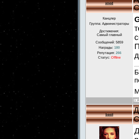
xned
С
Канцлер
Группа: Администраторы
т
Достижения:
Самый главный
с
Сообщений:
5859
П
Награды:
180
Репутация:
266
д
Статус:
Offline
Б
п
М
Д
basil
С
Д