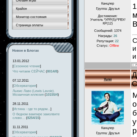
Онлайн игры
Канцлер
1
Крайон
Группа: Друзья
м
Достижения:
Монитор состояния
Учитель *УРР(5)/*РВУ/
В
КР(12)
Страница оплаты
Сообщений:
1374
Награды:
26
С
Репутация:
22
Статус:
Offline
и
Новое в Блогах
и
13.01.2012
[
Сезонное чтение
]
Что читаем СЕЙЧАС
(
8014/8
)
Д
Yurei
07.12.2011
С
[
Обсерватория
]
Льюис Лаво (Lewis Lavoie).
М
Мозаичная иллюзия
(
10155/4
)
о
28.11.2011
[
Истина - где то рядом...
]
б
О бедном вампире замолвите
слово…
(
8254/15
)
у
11.11.2011
Канцлер
р
[
Обсерватория
]
Группа: Друзья