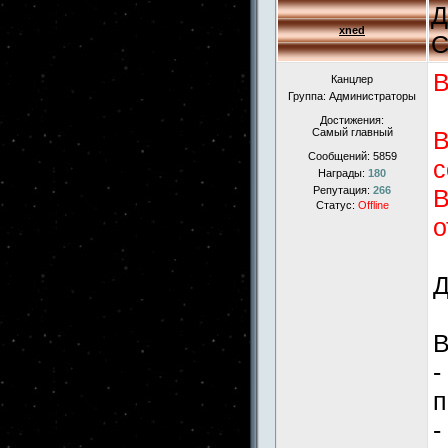
Д
xned
С
В
Канцлер
Группа: Администраторы
Достижения:
Самый главный
В
Сообщений:
5859
с
Награды:
180
Репутация:
266
В
Статус:
Offline
о
Д
В
-
п
-