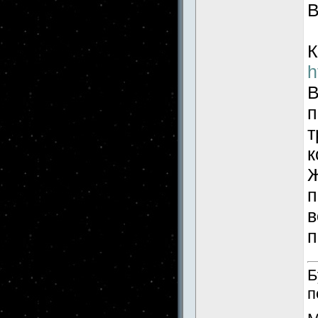
В
К
h
В
п
т
к
Ж
п
в
п
Б
п