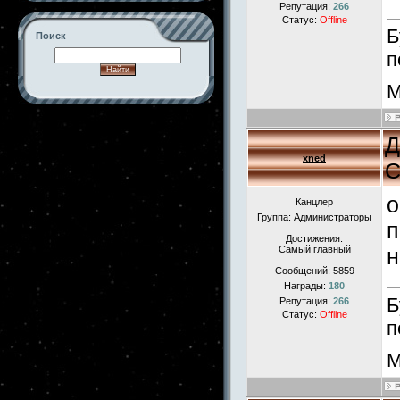
Репутация:
266
Статус:
Offline
Б
Поиск
п
М
-->
Д
xned
С
о
Канцлер
Группа: Администраторы
п
Достижения:
Самый главный
н
Сообщений:
5859
Награды:
180
Б
Репутация:
266
Статус:
Offline
п
М