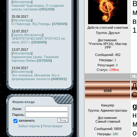
В
[
Абсолютера
]
Николай Чудотворец. О создании
школы эзотерики
(
3811/0/0
)
м
25.08.2017
в
[
Абсолютера
]
О Переходе. ВЦ Плеяды.
(
3793/0/0
)
Действ.статский советник
1
13.07.2017
Группа: Друзья
[
Группа Метасинтез
]
ЭНЕРГЕТИЧЕСКИЙ ПРОГНОЗ на
Достижения:
июль 2017 г.
(
3530/0/0
)
*Учитель КР(16), Мастер
УРР
13.07.2017
[
Абсолютера
]
Сообщений:
452
Кармические уроки. Творение
Награды:
1
Картины Любви
(
3575/0/0
)
Репутация:
0
13.04.2017
Статус:
Offline
[
Абсолютера
]
Эго человека. Механизм Эго и
формирование личности
(
4083/0/1
)
Д
xned
С
Форма входа
g
Канцлер
Логин:
Группа: Администраторы
н
Пароль:
Достижения:
запомнить
Самый главный
м
Забыл пароль
|
Регистрация
Сообщений:
5859
о
Награды:
180