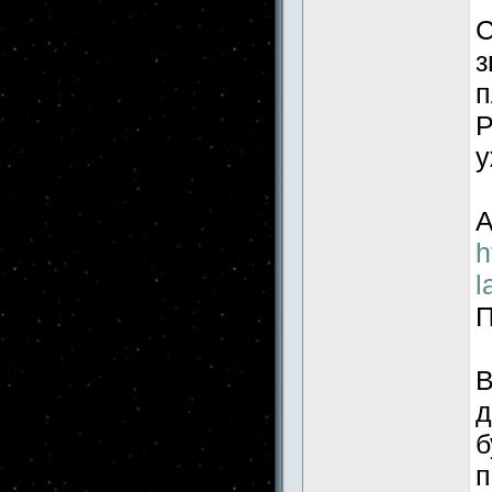
С
з
п
P
у
А
h
l
П
В
д
б
п