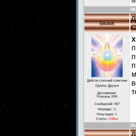
М
Д
GaLoock
С
x
п
п
п
м
Действ.статский советник
в
Группа: Друзья
т
Достижения:
*Учитель УРР
Сообщений:
467
Награды:
11
Репутация:
9
Статус:
Offline
Д