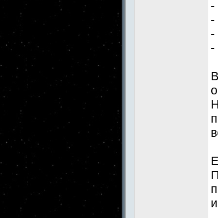
-
-
-
-
В
о
Н
п
в
Е
П
п
и