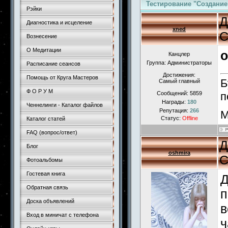
Тестирование "Создание
Рэйки
Д
Диагностика и исцеление
xned
С
Вознесение
О Медитации
o
Канцлер
Группа: Администраторы
Расписание сеансов
Достижения:
Помощь от Круга Мастеров
Б
Самый главный
Ф О Р У М
Сообщений:
5859
п
Награды:
180
Ченнелинги - Каталог файлов
Репутация:
266
М
Статус:
Offline
Каталог статей
FAQ (вопрос/ответ)
Д
Блог
oshmira
С
Фотоальбомы
Гостевая книга
Д
Обратная связь
п
Доска объявлений
в
Вход в миничат с телефона
ч