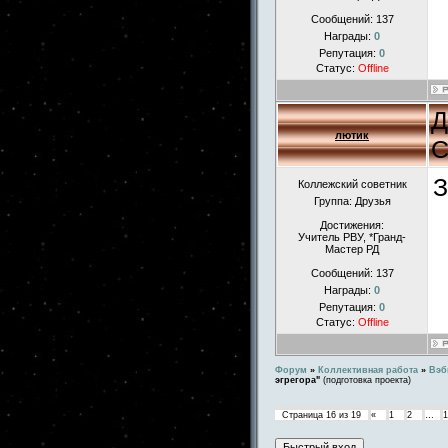
Сообщений:
137
Награды:
0
Репутация:
0
Статус:
Offline
Д
лютик
С
З
Коллежский советник
Группа: Друзья
Достижения:
Учитель РВУ, *Гранд-
Мастер РД
Сообщений:
137
Награды:
0
Репутация:
0
Статус:
Offline
Форум
»
Коллективная работа
»
Вэб
эгрегора"
(подготовка проекта)
Страница
16
из
19
«
1
2
…
1