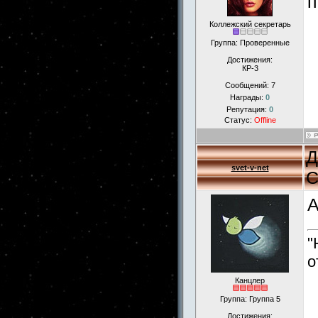
п
Коллежский секретарь
Группа: Проверенные
Достижения:
КР-3
Сообщений:
7
Награды:
0
Репутация:
0
Статус:
Offline
Д
svet-v-net
С
А
"
о
Канцлер
Группа: Группа 5
Достижения: