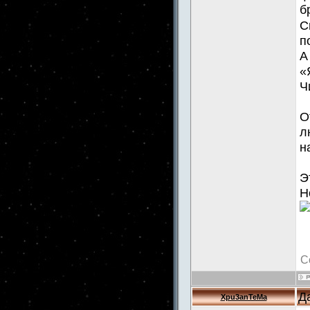
б
С
п
А
«
Ч
О
л
н
Э
Н
С
Д
Xpu3anTeMa