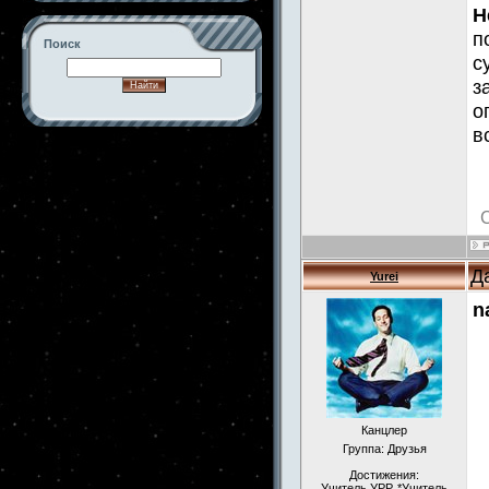
Н
п
Поиск
с
з
о
в
-->
Д
Yurei
n
Канцлер
Группа: Друзья
Достижения:
Учитель УРР, *Учитель