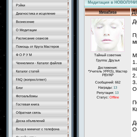
Медитация в НОВОЛУНИ
Рэйки
Д
МираЛира
Диагностика и исцеление
Д
Вознесение
О Медитации
П
Расписание сеансов
м
Помощь от Круга Мастеров
М
Ф О Р У М
Тайный советник
Группа: Друзья
1
Ченнелинги - Каталог файлов
н
Достижения:
Каталог статей
*Учитель УРР(5), Маcтер
2
РВУ/КР
FAQ (вопрос/ответ)
3
Сообщений:
662
Награды:
13
О
Блог
Репутация:
13
Фотоальбомы
Статус:
Offline
П
Гостевая книга
К
Обратная связь
Доска объявлений
Д
О
Вход в миничат с телефона