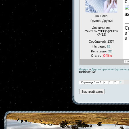
с
ж
Канцлер
Группа: Друзья
С
Достижения:
Учитель *УРР(5)/*РВУ/
и
КР(12)
и
Сообщений:
1374
Награды:
26
Репутация:
22
Статус:
Offline
Форум
»
Другие практики (проекты у
НОВОЛУНИЕ
3
Страница
3
из
3
«
1
2