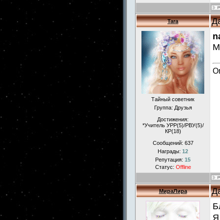
Д
Tara
n
М
О
Тайный советник
Группа: Друзья
Достижения:
*Учитель УРР(5)/РВУ(5)/
КР(18)
Сообщений:
637
Награды:
12
Репутация:
15
Статус:
Offline
Д
МираЛира
Б
Я