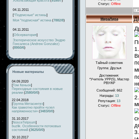
Ускользающая красота
(
9180/7
)
Статус:
Offline
04.11.2011
[
"Подписные" истины
]
Д
МираЛира
Моя "подписная" истина
(
7882/8
)
Д
04.11.2011
[
Обсерватория
]
Эзотерическое искусство Эндрю
П
Гонсалеса (Andrew Gonzalez)
(
8950/6
)
1
В
п
Тайный советник
Группа: Друзья
м
Новые материалы
Достижения:
п
*Учитель УРР(5), Маcтер
04.09.2020
н
РВУ/КР
[
Том Кеньон
]
Переходные состояния в новые
Сообщений:
662
реалии
(
2580/0/0
)
Награды:
13
2
22.04.2018
Репутация:
13
м
[
Группа Метасинтез
]
Статус:
Offline
Как грамотно пройти «узел
напряженности»
(
3483/0/0
)
с
31.10.2017
[
NosceTeIpsum
]
д
buzlik. Особенности потоковых
состояний
(
3625/0/0
)
3
30.10.2017