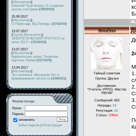
И
[
Абсолютера
]
к
Николай Чудотворец. О создании
школы эзотерики
(
3809/0/0
)
Б
25.08.2017
[
Абсолютера
]
О Переходе. ВЦ Плеяды.
(
3792/0/0
)
Д
МираЛира
13.07.2017
[
Группа Метасинтез
]
ЭНЕРГЕТИЧЕСКИЙ ПРОГНОЗ на
Д
июль 2017 г.
(
3528/0/0
)
13.07.2017
2
[
Абсолютера
]
Кармические уроки. Творение
Картины Любви
(
3572/0/0
)
М
13.04.2017
[
Абсолютера
]
1
Тайный советник
Эго человека. Механизм Эго и
формирование личности
(
4080/0/1
)
Группа: Друзья
с
2
Достижения:
*Учитель УРР(5), Маcтер
С
РВУ/КР
3
Сообщений:
662
Форма входа
Награды:
13
С
Логин:
Репутация:
13
Пароль:
Статус:
Offline
П
запомнить
Забыл пароль
|
Регистрация
К