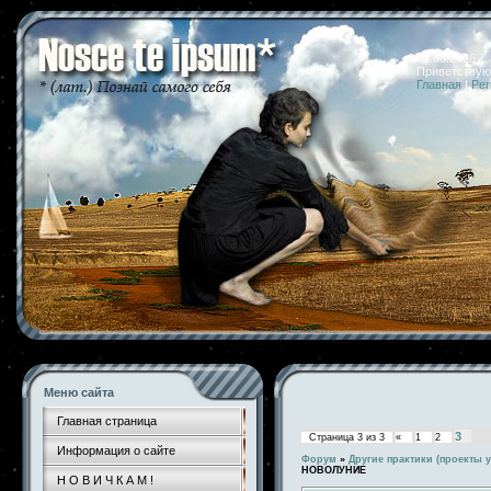
07.08.2026 
Приветствую
Главная
|
Рег
Меню сайта
Главная страница
3
Страница
3
из
3
«
1
2
Информация о сайте
Форум
»
Другие практики (проекты у
НОВОЛУНИЕ
Н О В И Ч К А М !