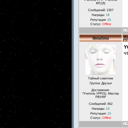
КР(18)
Сообщений:
1357
Награды:
19
Репутация:
23
Статус:
Offline
Д
МираЛира
Y
ч
Тайный советник
Группа: Друзья
Достижения:
*Учитель УРР(5), Маcтер
РВУ/КР
Сообщений:
662
Награды:
13
Репутация:
13
Статус:
Offline