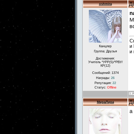
Д
oshmira
n
М
в
С
и
Канцлер
и
Группа: Друзья
Достижения:
Учитель *УРР(5)/*РВУ/
КР(12)
Сообщений:
1374
Награды:
26
Репутация:
22
Статус:
Offline
Д
МираЛира
а