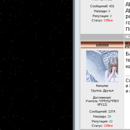
д
Сообщений:
431
д
Награды:
6
р
Репутация:
2
Статус:
Offline
г
П
Д
oshmira
Б
т
н
С
и
Канцлер
и
Группа: Друзья
Достижения:
Учитель *УРР(5)/*РВУ/
КР(12)
Сообщений:
1374
Награды:
26
Репутация:
22
Статус:
Offline