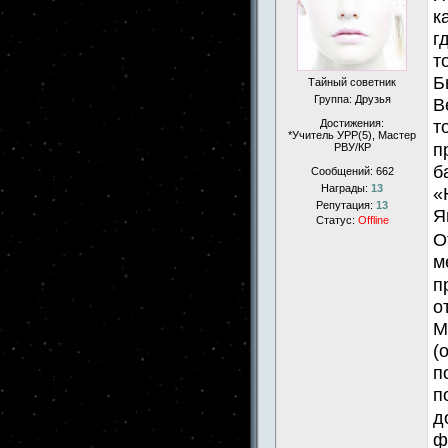
к
г
т
Б
Тайный советник
Группа: Друзья
В
т
Достижения:
*Учитель УРР(5), Маcтер
п
РВУ/КР
б
Сообщений:
662
Награды:
13
«
Репутация:
13
Я
Статус:
Offline
О
м
п
о
М
(
п
п
д
ф