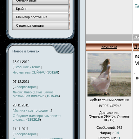
Онлайн игры
Б
Крайон
Монитор состояния
Страница оплаты
Д
sovushka
Новое в Блогах
n
13.01.2012
М
[
Сезонное чтение
]
Что читаем СЕЙЧАС
(
8012/8
)
н
07.12.2011
[
Обсерватория
]
Льюис Лаво (Lewis Lavoie).
Мозаичная иллюзия
(
10153/4
)
Действ.тайный советник
28.11.2011
Группа: Друзья
[
Истина - где то рядом...
]
Достижения:
О бедном вампире замолвите
*Учитель УРР(5), Учитель
слово…
(
8252/15
)
КР(12)
Сообщений:
972
11.11.2011
Награды:
14
[
Обсерватория
]
Репутация:
11