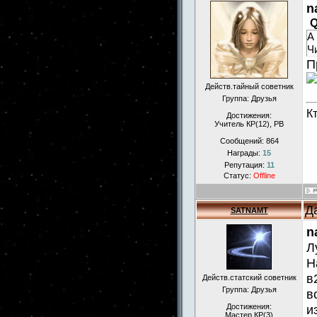
n
Q
А
Ч
П
Действ.тайный советник
Группа: Друзья
К
Достижения:
Учитель КР(12), РВ
Сообщений:
864
Награды:
15
Репутация:
11
Статус:
Offline
Д
SATNAMT
n
Л
Н
в
Действ.статский советник
Группа: Друзья
в
Достижения:
и
Мастер КР(3)