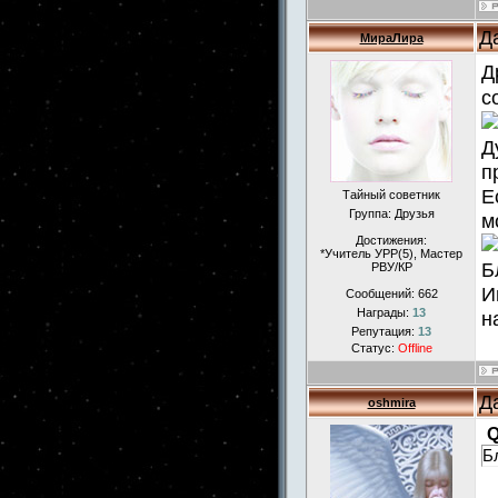
Д
МираЛира
Д
с
Д
п
Е
Тайный советник
Группа: Друзья
м
Достижения:
*Учитель УРР(5), Маcтер
Б
РВУ/КР
И
Сообщений:
662
Награды:
13
н
Репутация:
13
Статус:
Offline
Д
oshmira
Q
Б