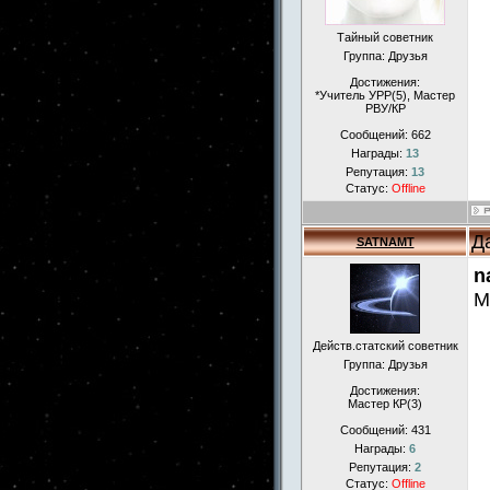
Тайный советник
Группа: Друзья
Достижения:
*Учитель УРР(5), Маcтер
РВУ/КР
Сообщений:
662
Награды:
13
Репутация:
13
Статус:
Offline
Д
SATNAMT
n
М
Действ.статский советник
Группа: Друзья
Достижения:
Мастер КР(3)
Сообщений:
431
Награды:
6
Репутация:
2
Статус:
Offline