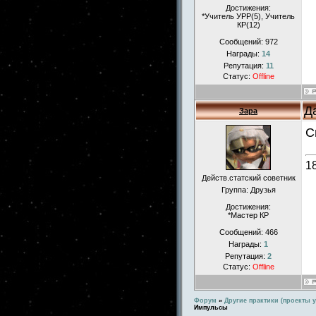
Достижения:
*Учитель УРР(5), Учитель
КР(12)
Сообщений:
972
Награды:
14
Репутация:
11
Статус:
Offline
Д
Зара
С
1
Действ.статский советник
Группа: Друзья
Достижения:
*Мастер КР
Сообщений:
466
Награды:
1
Репутация:
2
Статус:
Offline
Форум
»
Другие практики (проекты у
Импульсы