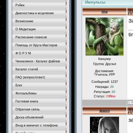
Импульсы
Рэйки
Д
tina
Диагностика и исцеление
З
Вознесение
О Медитации
ti
Расписание сеансов
Помощь от Круга Мастеров
Ф О Р У М
Канцлер
Ченнелинги - Каталог файлов
Группа: Друзья
Каталог статей
Достижения:
*Учитель УРР
FAQ (вопрос/ответ)
Сообщений:
1237
Блог
Награды:
20
Репутация:
20
Фотоальбомы
Статус:
Offline
Гостевая книга
Обратная связь
Д
факел
Доска объявлений
з
Вход в миничат с телефона