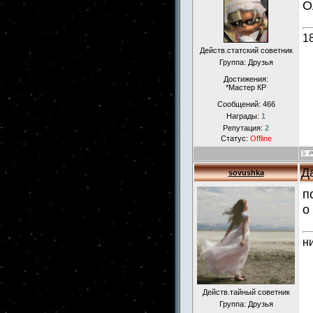
О
1
Действ.статский советник
Группа: Друзья
Достижения:
*Мастер КР
Сообщений:
466
Награды:
1
Репутация:
2
Статус:
Offline
Д
sovushka
п
о
н
Действ.тайный советник
Группа: Друзья