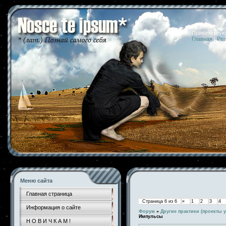
07.08.2026 
Приветствую
Главная
|
Рег
Меню сайта
Главная страница
Страница
6
из
6
«
1
2
3
4
Информация о сайте
Форум
»
Другие практики (проекты у
Импульсы
Н О В И Ч К А М !