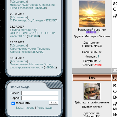
[
Абсолютера
]
s
Николай Чудотворец. О создании
школы эзотерики
(
3809/0/0
)
С
д
25.08.2017
[
Абсолютера
]
О Переходе. ВЦ Плеяды.
(
3792/0/0
)
13.07.2017
Надворный советник
[
Группа Метасинтез
]
ЭНЕРГЕТИЧЕСКИЙ ПРОГНОЗ на
июль 2017 г.
(
3528/0/0
)
Группа: Мастера и Учителя
13.07.2017
Достижения:
[
Абсолютера
]
Учитель КР(12)
Кармические уроки. Творение
Картины Любви
(
3572/0/0
)
Сообщений:
88
Награды:
1
13.04.2017
Репутация:
2
[
Абсолютера
]
Эго человека. Механизм Эго и
Статус:
Offline
формирование личности
(
4080/0/1
)
Д
Зара
В
Форма входа
О
Логин:
В
Пароль:
д
Действ.статский советник
запомнить
Группа: Друзья
м
Забыл пароль
|
Регистрация
Достижения:
В
*Мастер КР