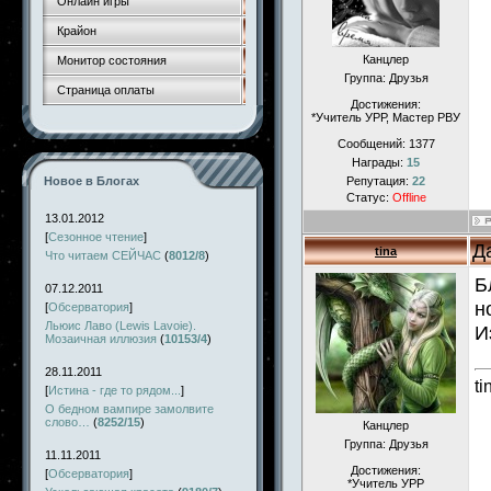
Онлайн игры
Крайон
Канцлер
Монитор состояния
Группа: Друзья
Страница оплаты
Достижения:
*Учитель УРР, Мастер РВУ
Сообщений:
1377
Награды:
15
Новое в Блогах
Репутация:
22
Статус:
Offline
13.01.2012
[
Сезонное чтение
]
Д
tina
Что читаем СЕЙЧАС
(
8012/8
)
Б
07.12.2011
н
[
Обсерватория
]
Льюис Лаво (Lewis Lavoie).
И
Мозаичная иллюзия
(
10153/4
)
28.11.2011
ti
[
Истина - где то рядом...
]
О бедном вампире замолвите
слово…
(
8252/15
)
Канцлер
Группа: Друзья
11.11.2011
Достижения:
[
Обсерватория
]
*Учитель УРР