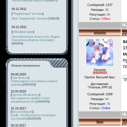
Ускользающая красота
(
9180/7
)
Сообщений:
1237
04.11.2011
Награды:
20
[
"Подписные" истины
]
Репутация:
20
Моя "подписная" истина
(
7882/8
)
Статус:
Offline
04.11.2011
Д
[
Обсерватория
]
lubasha
Эзотерическое искусство Эндрю
Гонсалеса (Andrew Gonzalez)
s
(
8950/6
)
1
м
п
т
Новые материалы
Канцлер
04.09.2020
Группа: Высший Круг
[
Том Кеньон
]
"
Переходные состояния в новые
Достижения:
реалии
(
2580/0/0
)
*Учитель УРР (6)
22.04.2018
Сообщений:
2268
[
Группа Метасинтез
]
Как грамотно пройти «узел
Награды:
54
напряженности»
(
3483/0/0
)
Репутация:
78
Статус:
Online
31.10.2017
[
NosceTeIpsum
]
buzlik. Особенности потоковых
состояний
(
3625/0/0
)
Д
Waly
30.10.2017