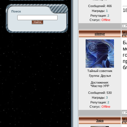
Сообщений:
466
1
Награды:
1
Поиск
Репутация:
2
Статус:
Offline
Д
olemyr
-->
Б
м
г
п
б
Тайный советник
Группа: Друзья
Достижения:
*Мастер УРР
Сообщений:
530
Награды:
3
Репутация:
2
Статус:
Offline
Д
Зара