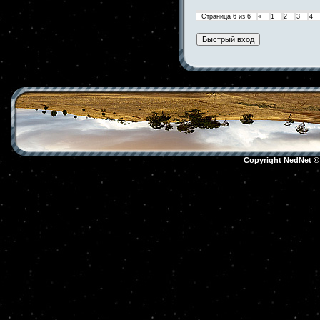
Страница
6
из
6
«
1
2
3
4
Copyright NedNet 