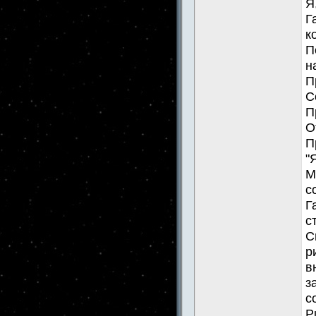
Я
Г
к
П
н
П
С
П
О
П
"
М
с
Г
с
С
р
в
з
с
Р