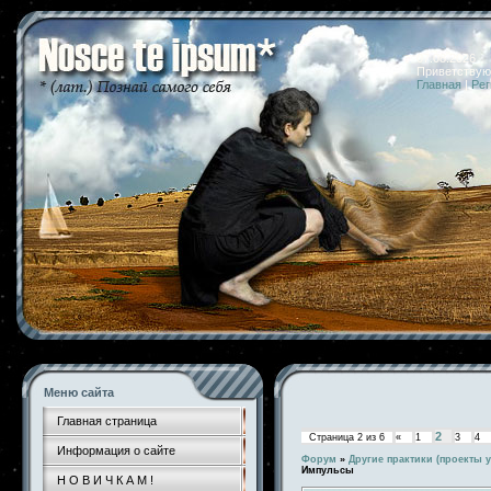
07.08.2026 
Приветствую
Главная
|
Рег
Меню сайта
Главная страница
2
Страница
2
из
6
«
1
3
4
Информация о сайте
Форум
»
Другие практики (проекты у
Импульсы
Н О В И Ч К А М !