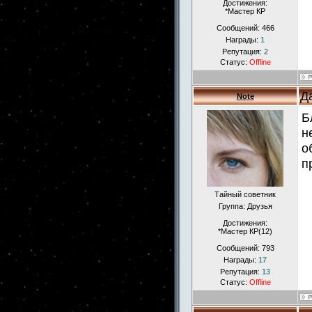
Достижения:
*Мастер КР
Сообщений:
466
Награды:
1
Репутация:
2
Статус:
Offline
Д
Note
Б
н
о
п
Тайный советник
Группа: Друзья
Достижения:
*Мастер КР(12)
Сообщений:
793
Награды:
17
Репутация:
13
Статус:
Offline