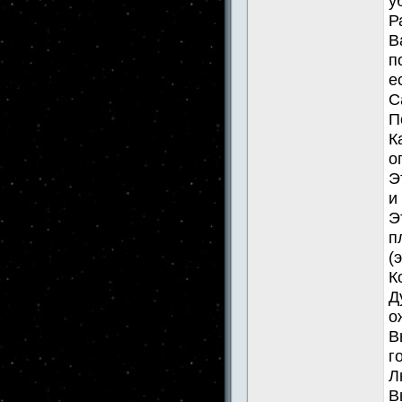
у
Р
В
п
е
С
П
К
о
Э
и
Э
п
(
К
Д
о
В
г
Л
В