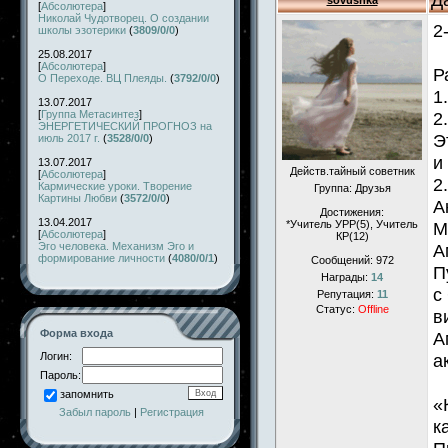
sovushka
[
Абсолютера
]
Николай Чудотворец. О создании
2
школы эзотерики
(
3809/0/0
)
25.08.2017
[
Абсолютера
]
Р
О Переходе. ВЦ Плеяды.
(
3792/0/0
)
1
13.07.2017
[
Группа Метасинтез
]
2
ЭНЕРГЕТИЧЕСКИЙ ПРОГНОЗ на
Э
июль 2017 г.
(
3528/0/0
)
и
13.07.2017
Действ.тайный советник
[
Абсолютера
]
2
Кармические уроки. Творение
Группа: Друзья
Картины Любви
(
3572/0/0
)
А
Достижения:
13.04.2017
*Учитель УРР(5), Учитель
М
[
Абсолютера
]
КР(12)
Эго человека. Механизм Эго и
А
формирование личности
(
4080/0/1
)
Сообщений:
972
П
Награды:
14
с
Репутация:
11
Статус:
Offline
в
Форма входа
А
Логин:
а
Пароль:
запомнить
«
Забыл пароль
|
Регистрация
к