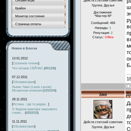
р
Онлайн игры
Действ.статский советник
Группа: Друзья
ш
Крайон
Достижения:
э
*Мастер КР
Монитор состояния
р
Сообщений:
466
Страница оплаты
в
Награды:
1
п
Репутация:
2
Статус:
Offline
в
м
Новое в Блогах
т
о
13.01.2012
[
Сезонное чтение
]
Б
Что читаем СЕЙЧАС
(
8012/8
)
07.12.2011
1
[
Обсерватория
]
Льюис Лаво (Lewis Lavoie).
Мозаичная иллюзия
(
10153/4
)
Д
Зара
28.11.2011
Д
[
Истина - где то рядом...
]
п
О бедном вампире замолвите
слово…
(
8252/15
)
д
т
11.11.2011
Действ.статский советник
[
Обсерватория
]
Группа: Друзья
С