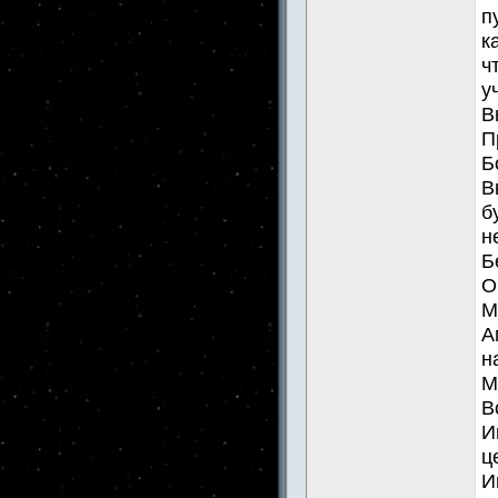
п
к
ч
у
В
П
Б
В
б
н
Б
О
М
А
н
М
В
И
ц
И