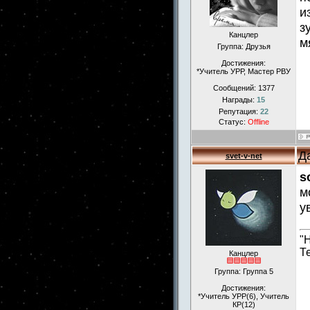
и
з
Канцлер
м
Группа: Друзья
Достижения:
*Учитель УРР, Мастер РВУ
Сообщений:
1377
Награды:
15
Репутация:
22
Статус:
Offline
Д
svet-v-net
s
м
у
"
Т
Канцлер
Группа: Группа 5
Достижения:
*Учитель УРР(6), Учитель
КР(12)