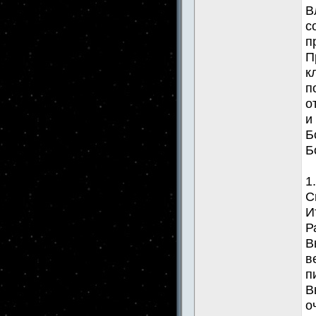
В
с
п
П
к
п
о
и
Б
Б
1
С
И
Р
В
в
п
В
о