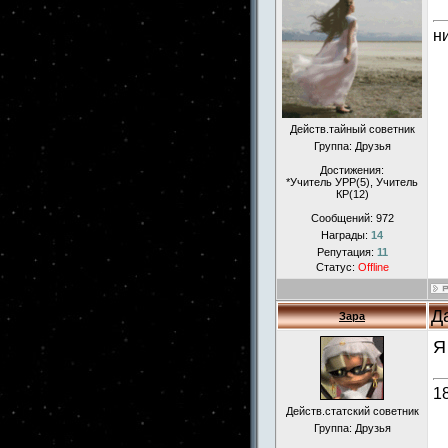
н
Действ.тайный советник
Группа: Друзья
Достижения:
*Учитель УРР(5), Учитель
КР(12)
Сообщений:
972
Награды:
14
Репутация:
11
Статус:
Offline
Д
Зара
Я
1
Действ.статский советник
Группа: Друзья