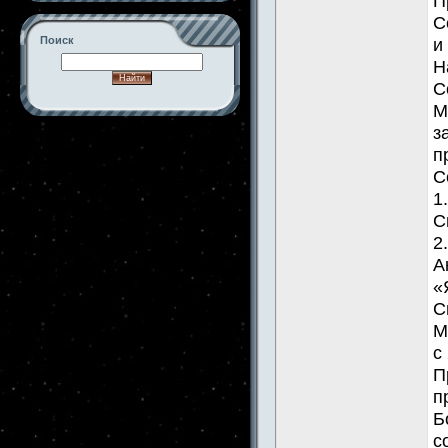
П
С
Поиск
и
Н
С
М
з
-->
п
С
1
С
2
А
«
С
М
с
П
п
Б
с