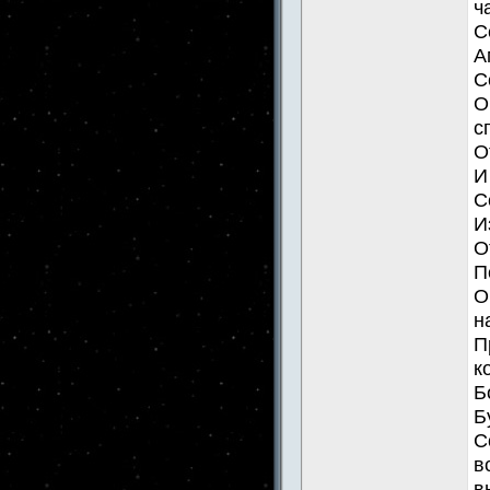
ч
С
А
С
О
с
О
И
С
И
О
П
О
н
П
к
Б
Б
С
в
в