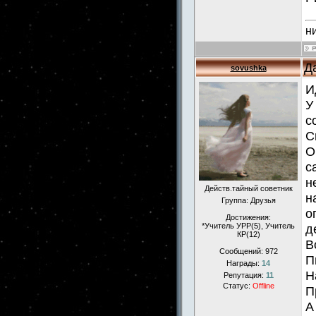
н
Д
sovushka
И
У
с
С
О
с
н
Действ.тайный советник
н
Группа: Друзья
о
Достижения:
*Учитель УРР(5), Учитель
д
КР(12)
В
Сообщений:
972
П
Награды:
14
Н
Репутация:
11
Статус:
Offline
П
А