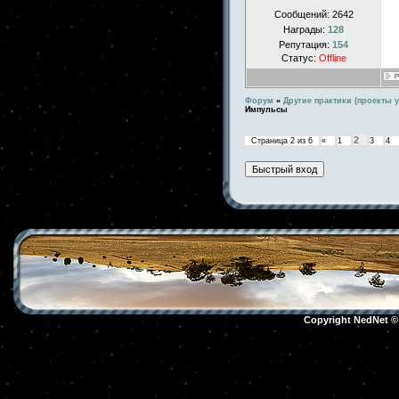
Сообщений:
2642
Награды:
128
Репутация:
154
Статус:
Offline
Форум
»
Другие практики (проекты у
Импульсы
2
Страница
2
из
6
«
1
3
4
Copyright NedNet 