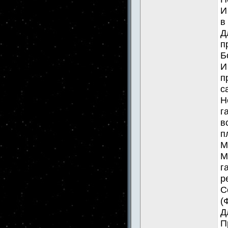
И
в
Д
п
Б
И
п
с
Н
г
в
п
М
М
г
р
С
(
Д
П