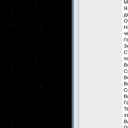
М
Я
д
О
Н
ч
Г
З
С
п
В
С
В
В
С
В
Г
Т
э
В
П