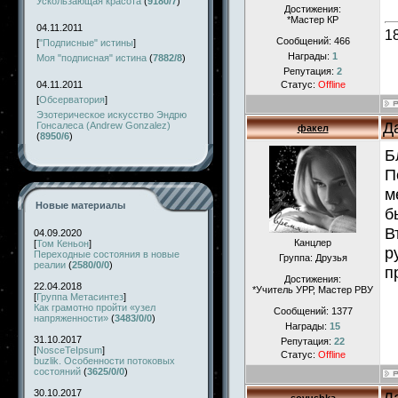
Ускользающая красота
(
9180/7
)
Достижения:
*Мастер КР
04.11.2011
1
Сообщений:
466
[
"Подписные" истины
]
Награды:
1
Моя "подписная" истина
(
7882/8
)
Репутация:
2
04.11.2011
Статус:
Offline
[
Обсерватория
]
Эзотерическое искусство Эндрю
Д
Гонсалеса (Andrew Gonzalez)
факел
(
8950/6
)
Б
П
м
Новые материалы
б
В
04.09.2020
Канцлер
[
Том Кеньон
]
р
Переходные состояния в новые
Группа: Друзья
реалии
(
2580/0/0
)
п
Достижения:
22.04.2018
*Учитель УРР, Мастер РВУ
[
Группа Метасинтез
]
Как грамотно пройти «узел
Сообщений:
1377
напряженности»
(
3483/0/0
)
Награды:
15
31.10.2017
Репутация:
22
[
NosceTeIpsum
]
Статус:
Offline
buzlik. Особенности потоковых
состояний
(
3625/0/0
)
30.10.2017
Д