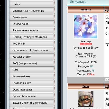
Импульсы
Рэйки
Д
lubasha
Диагностика и исцеление
Б
Вознесение
п
О Медитации
т
Расписание сеансов
с
Помощь от Круга Мастеров
Канцлер
Ф О Р У М
"
Группа: Высший Круг
Ченнелинги - Каталог файлов
Достижения:
*Учитель УРР (6)
Каталог статей
Сообщений:
2268
FAQ (вопрос/ответ)
Награды:
54
Блог
Репутация:
78
Статус:
Offline
Фотоальбомы
Гостевая книга
Д
Зара
Обратная связь
Б
Доска объявлений
А
Вход в миничат с телефона
М