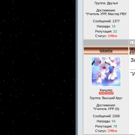
Группа: Друзья
Достижения:
*Учитель УРР, Мастер РВУ
Сообщений:
1377
Награды:
15
Репутация:
22
Статус:
Offline
Д
lubasha
З
"
Канцлер
Группа: Высший Круг
Достижения:
*Учитель УРР (6)
Сообщений:
2268
Награды:
54
Репутация:
78
Статус:
Offline