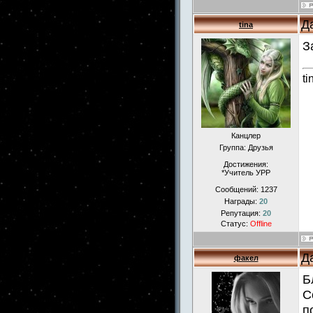
Д
tina
З
ti
Канцлер
Группа: Друзья
Достижения:
*Учитель УРР
Сообщений:
1237
Награды:
20
Репутация:
20
Статус:
Offline
Д
факел
Б
С
п