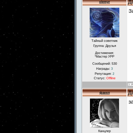
Д
olemyr
З
Тайный советник
Группа: Друзья
Достижения:
*Мастер УРР
Сообщений:
530
Награды:
3
Репутация:
2
Статус:
Offline
Д
факел
з
Канцлер