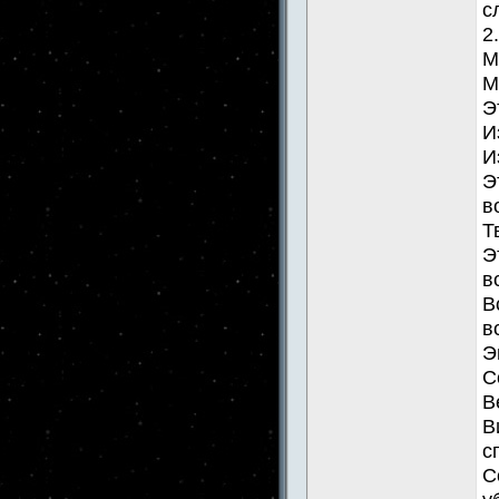
с
2
М
М
Э
И
И
Э
в
Т
Э
в
В
в
Э
С
В
В
с
С