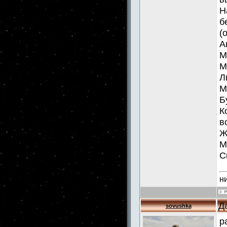
Н
б
(
А
М
М
Л
М
Б
К
в
Ж
М
С
н
Д
sovushka
р