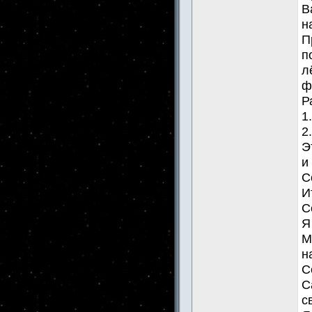
В
н
П
п
л
ф
Р
1
2
Э
и
С
И
С
Я
М
н
С
С
с