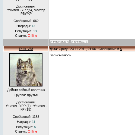
Достижения:
*Учитель УРР(5), Маcтер
РВУ/КР
Сообщений:
662
Награды:
13
Репутация:
13
Статус:
Offline
Tolik-V58
Дата: Среда, 23.11.2011, 21:06 | Сообщение #
5
записываюсь
Действ.тайный советник
Группа: Друзья
Достижения:
Учитель УРР (1), *Учитель
КР (15)
Сообщений:
1188
Награды:
11
Репутация:
5
Статус:
Offline