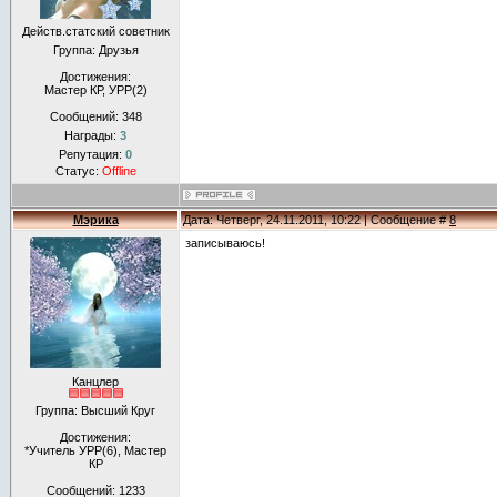
Действ.статский советник
Группа: Друзья
Достижения:
Мастер КР, УРР(2)
Сообщений:
348
Награды:
3
Репутация:
0
Статус:
Offline
Мэрика
Дата: Четверг, 24.11.2011, 10:22 | Сообщение #
8
записываюсь!
Канцлер
Группа: Высший Круг
Достижения:
*Учитель УРР(6), Мастер
КР
Сообщений:
1233