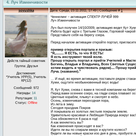
4. Луч Изменчивости
sovushka
Дата: Среда, 23.11.2011, 17:49 | Сообщение #
1
Ченнелинг – активация СПЕКТР ЛУЧЕЙ 999
Луч Изменчивости
Луч был получен 14/10/2009, активацию ведет Кут Хум
Работа будет идти с Третьим Глазом, Горловой чакрой
Представьте себя на берегу озера.
Перед началом активации откройте портал, пригласит
пример открытия портала и призыв:
"Я,......... Я ЕСТЬ, то что Я ЕСТЬ!
Я есть инструмент твоей воли.
Прошу открыть портал и прийти Учителей и Масте
Действ.тайный советник
Богинь, Владык и Владычиц, Всех Светлых Существ
Группа: Друзья
хотим видеть и чувствовать рядом).... Прошу при
Луча. (название)."
Достижения:
*Учитель УРР(5), Учитель
… И ещё, во время активации, поставьте рядом стакан
КР(12)
Хуми, ощутите необыкновенный вкус воды!
Сообщений:
972
Я, Кут Хуми, снова с вами в тесной компании на берег
Награды:
14
Перед вами осеннее озеро, на глади озера плавают ос
Цветные корабли, плывут и смотрят в небо.
Репутация:
11
Осень, изменчивая переходная пора,
Статус:
Offline
Из лета в зиму.
Сегодня праздник Покров
И покрывала из золотых листьев покрыли землю.
Удивительно красивая и Любящая Природа вокруг вас
Она обновляется 4 раза в год!
А как меняетесь вы?
Как изменения происходят в вас?
Идете ли вы по спирали вверх и крутите колесо?
Видите ли вы новые краски изо дня в день, пробуете 