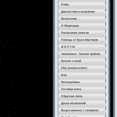
Рэйки
Диагностика и исцеление
Вознесение
О Медитации
Расписание сеансов
Помощь от Круга Мастеров
Ф О Р У М
Ченнелинги - Каталог файлов
Каталог статей
FAQ (вопрос/ответ)
Блог
Фотоальбомы
Гостевая книга
Обратная связь
Доска объявлений
Вход в миничат с телефона