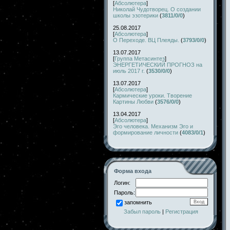
[
Абсолютера
]
Николай Чудотворец. О создании
школы эзотерики
(
3811/0/0
)
25.08.2017
[
Абсолютера
]
О Переходе. ВЦ Плеяды.
(
3793/0/0
)
13.07.2017
[
Группа Метасинтез
]
ЭНЕРГЕТИЧЕСКИЙ ПРОГНОЗ на
июль 2017 г.
(
3530/0/0
)
13.07.2017
[
Абсолютера
]
Кармические уроки. Творение
Картины Любви
(
3576/0/0
)
13.04.2017
[
Абсолютера
]
Эго человека. Механизм Эго и
формирование личности
(
4083/0/1
)
Форма входа
Логин:
Пароль:
запомнить
Забыл пароль
|
Регистрация