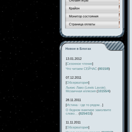
Онлайн игры
Крайон
Монитор состояния
Страница оплаты
Новое в Блогах
13.01.2012
[
Сезонное чтение
]
Что читаем СЕЙЧАС
(
8015/8
)
07.12.2011
[
Обсерватория
]
Льюис Лаво (Lewis Lavoie).
Мозаичная иллюзия
(
10155/4
)
28.11.2011
[
Истина - где то рядом...
]
О бедном вампире замолвите
слово…
(
8254/15
)
11.11.2011
[
Обсерватория
]