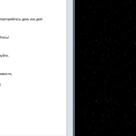
овторяйтесь день изо дня!
йтесь!
вуйте..
ивости,
й