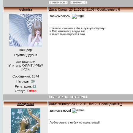
oshmira
Дата: Среда, 23.11.2011, 21:08 | Сообщение #
6
записываюсь.
Спешите изменить себя в лучшую сторону-
и Мир изменится вокруг вас,
и много тайн откроется вам!
Канцлер
Группа: Друзья
Достижения:
Учитель *УРР(5)/*РВУ/
КР(12)
Сообщений:
1374
Награды:
26
Репутация:
22
Статус:
Offline
Звёздочка
Дата: Четверг, 24.11.2011, 10:12 | Сообщение #
7
записываюсь!
Люблю жизнь в любых её проявлених!!!