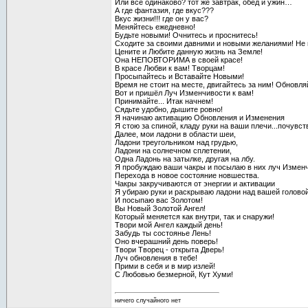
Или все одинаково? тот же завтрак, обед и ужин…
А где фантазия, где вкус???
Вкус жизни!!! где он у вас?
Меняйтесь ежедневно!
Будьте новыми! Очнитесь и проснитесь!
Сходите за своими давними и новыми желаниями! Не п
Цените и Любите данную жизнь на Земле!
Она НЕПОВТОРИМА в своей красе!
В красе Любви к вам! Творцам!
Просыпайтесь и Вставайте Новыми!
Время не стоит на месте, двигайтесь за ним! Обновля
Вот и пришёл Луч Изменчивости к вам!
Принимайте... Итак начнем!
Сядьте удобно, дышите ровно!
Я начинаю активацию Обновления и Изменения
Я стою за спиной, кладу руки на ваши плечи...почувст
Далее, мои ладони в области шеи,
Ладони треугольником над грудью,
Ладони на солнечном сплетении,
Одна Ладонь на затылке, другая на лбу.
Я пробуждаю ваши чакры и посылаю в них луч Изменч
Перехода в новое состояние новшества.
Чакры закручиваются от энергии и активации
Я убираю руки и раскрываю ладони над вашей голово
И посыпаю вас Золотом!
Вы Новый Золотой Ангел!
Который меняется как внутри, так и снаружи!
Твори мой Ангел каждый день!
Забудь ты состоянье Лень!
Оно вчерашний день поверь!
Твори Творец - открыта Дверь!
Луч обновления в тебе!
Прими в себя и в мир излей!
С Любовью безмерной, Кут Хуми!
ничего случайного нет