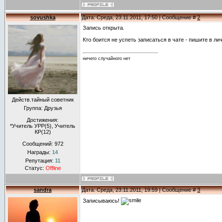
sovushka
Дата: Среда, 23.11.2011, 17:50 | Сообщение #
2
Запись открыта.
Кто боится не успеть записаться в чате - пишите в лич
ничего случайного нет
Действ.тайный советник
Группа: Друзья
Достижения:
*Учитель УРР(5), Учитель
КР(12)
Сообщений:
972
Награды:
14
Репутация:
11
Статус:
Offline
sandra
Дата: Среда, 23.11.2011, 19:59 | Сообщение #
3
Записываюсь!