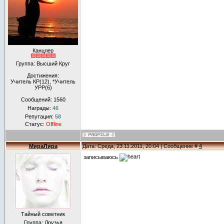
Канцлер
Группа: Высший Круг
Достижения:
Учитель КР(12), *Учитель
УРР(6)
Сообщений:
1560
Награды:
46
Репутация:
58
Статус:
Offline
МираЛира
Дата: Среда, 23.11.2011, 20:04 | Сообщение #
4
записываюсь
Тайный советник
Группа: Друзья