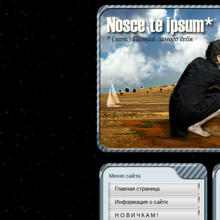
Меню сайта
Главная страница
Информация о сайте
Н О В И Ч К А М !