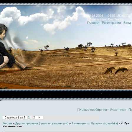
08.08.2026 04:03 МСК/СПБ
Приветствую Вас
Гость
Главная
|
Регистрация
|
Вход
[
Новые сообщения
·
Участники
·
П
1
Страница
1
из
2
2
»
Форум
»
Другие практики (проекты участников)
»
Активации от Кутхуми (sovushka)
»
4. Луч
Изменчивости