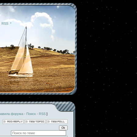
|
RSS
|
*
равила форума
·
Поиск
·
RSS
]