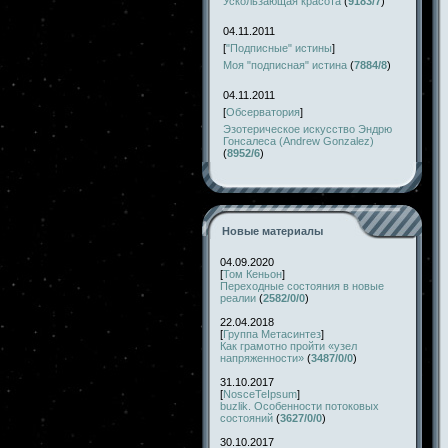
Ускользающая красота
(
9183/7
)
04.11.2011
[
"Подписные" истины
]
Моя "подписная" истина
(
7884/8
)
04.11.2011
[
Обсерватория
]
Эзотерическое искусство Эндрю
Гонсалеса (Andrew Gonzalez)
(
8952/6
)
Новые материалы
04.09.2020
[
Том Кеньон
]
Переходные состояния в новые
реалии
(
2582/0/0
)
22.04.2018
[
Группа Метасинтез
]
Как грамотно пройти «узел
напряженности»
(
3487/0/0
)
31.10.2017
[
NosceTeIpsum
]
buzlik. Особенности потоковых
состояний
(
3627/0/0
)
30.10.2017