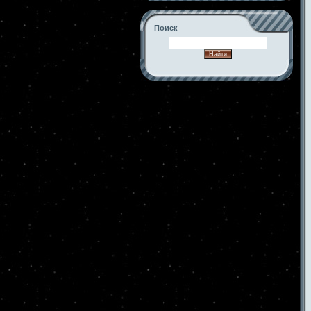
Поиск
-->