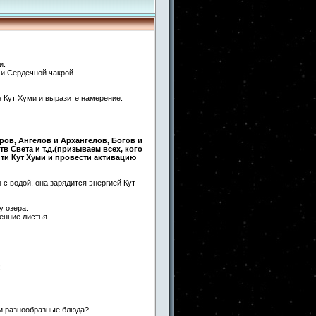
и.
 и Сердечной чакрой.
е Кут Хуми и выразите намерение.
ров, Ангелов и Архангелов, Богов и
 Света и т.д.(призываем всех, кого
йти Кут Хуми и провести активацию
 с водой, она зарядится энергией Кут
у озера.
енние листья.
!
ли разнообразные блюда?