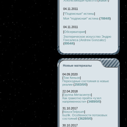
Ускользающая красота
(
9183/7
)
04.11.2011
[
"Подписные" истины
]
Моя "подписная" истина
(
7884/8
)
04.11.2011
[
Обсерватория
]
Эзотерическое искусство Эндрю
Гонсалеса (Andrew Gonzalez)
(
8954/6
)
Новые материалы
04.09.2020
[
Том Кеньон
]
Переходные состояния в новые
реалии
(
2583/0/0
)
22.04.2018
[
Группа Метасинтез
]
Как грамотно пройти «узел
напряженности»
(
3489/0/0
)
31.10.2017
[
NosceTeIpsum
]
buzlik. Особенности потоковых
состояний
(
3628/0/0
)
30.10.2017