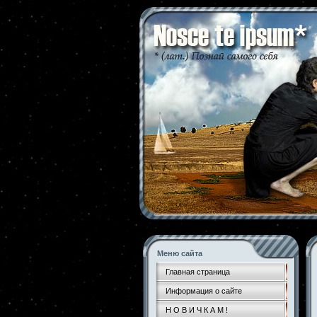
Меню сайта
Главная страница
Информация о сайте
Н О В И Ч К А М !