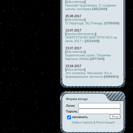
[
Абсолютера
]
Николай Чудотворец. О создании
школы эзотерики
(
3812/0/0
)
25.08.2017
[
Абсолютера
]
О Переходе. ВЦ Плеяды.
(
3795/0/0
)
13.07.2017
[
Группа Метасинтез
]
ЭНЕРГЕТИЧЕСКИЙ ПРОГНОЗ на
июль 2017 г.
(
3533/0/0
)
13.07.2017
[
Абсолютера
]
Кармические уроки. Творение
Картины Любви
(
3577/0/0
)
13.04.2017
[
Абсолютера
]
Эго человека. Механизм Эго и
формирование личности
(
4084/0/1
)
Форма входа
Логин:
Пароль:
запомнить
Забыл пароль
|
Регистрация