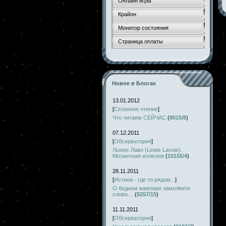
Онлайн игры
Крайон
Монитор состояния
Страница оплаты
Новое в Блогах
13.01.2012
[
Сезонное чтение
]
Что читаем СЕЙЧАС
(
8015/8
)
07.12.2011
[
Обсерватория
]
Льюис Лаво (Lewis Lavoie).
Мозаичная иллюзия
(
10155/4
)
28.11.2011
[
Истина - где то рядом...
]
О бедном вампире замолвите
слово…
(
8257/15
)
11.11.2011
[
Обсерватория
]