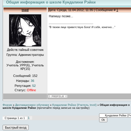
Общая информация о школе Кундалини Рэйки
tned
Дата: Среда, 11.04.2012, 11:35 | Сообщение #
1
Напишу позже...
"В твоем лице приветствую Бога! И себя, конечно..."
Действ.тайный советник
Группа: Администраторы
Достижения:
Учитель УРР(6), Учитель
КР(15)
Сообщений:
152
Награды:
36
Репутация:
52
Статус:
Offline
Форум
»
Дистанционное обучение
»
Кундалини Рейки (Учитель tned)
»
Общая информация о
школе Кундалини Рэйки
(прочитайте перед записью на настройку)
1
Страница
1
из
1