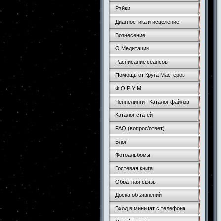
Рэйки
Диагностика и исцеление
Вознесение
О Медитации
Расписание сеансов
Помощь от Круга Мастеров
Ф О Р У М
Ченнелинги - Каталог файлов
Каталог статей
FAQ (вопрос/ответ)
Блог
Фотоальбомы
Гостевая книга
Обратная связь
Доска объявлений
Вход в миничат с телефона