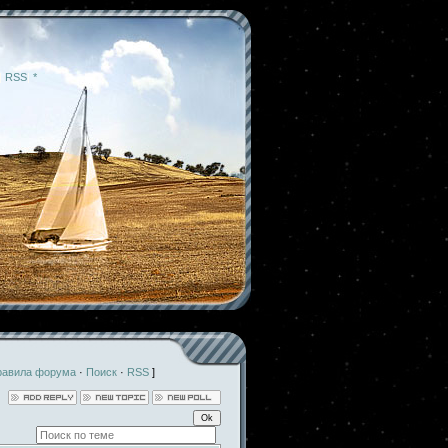
|
RSS
|
*
равила форума
·
Поиск
·
RSS
]