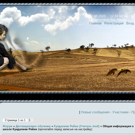
09.08.2026 12:34 МСК/СПБ
Приветствую Вас
Гость
Главная
|
Регистрация
|
Вход
[
Новые сообщения
·
Участники
·
П
1
Страница
1
из
1
Форум
»
Дистанционное обучение
»
Кундалини Рейки (Учитель tned)
»
Общая информация о
школе Кундалини Рэйки
(прочитайте перед записью на настройку)