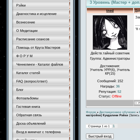
3 Уровень (Мастер + доп
Рэйки
tned
Дат
Диагностика и исцеление
За
Вознесение
"В 
О Медитации
Расписание сеансов
Помощь от Круга Мастеров
Действ.тайный советник
Ф О Р У М
Группа: Администраторы
Ченнелинги - Каталог файлов
Достижения:
Учитель УРР(6), Учитель
Каталог статей
КР(15)
Сообщений:
152
FAQ (вопрос/ответ)
Награды:
36
Блог
Репутация:
52
Статус:
Offline
Фотоальбомы
Гостевая книга
Форум
»
Дистанционное обучение
»
Обратная связь
настройки) Кундалини Рэйки
(Запись
Доска объявлений
1
Страница
1
из
1
Вход в миничат с телефона