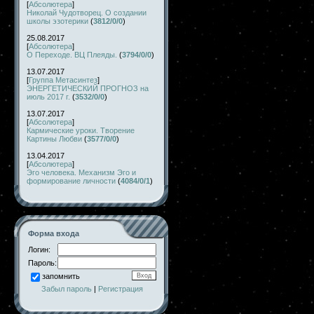
[
Абсолютера
]
Николай Чудотворец. О создании
школы эзотерики
(
3812/0/0
)
25.08.2017
[
Абсолютера
]
О Переходе. ВЦ Плеяды.
(
3794/0/0
)
13.07.2017
[
Группа Метасинтез
]
ЭНЕРГЕТИЧЕСКИЙ ПРОГНОЗ на
июль 2017 г.
(
3532/0/0
)
13.07.2017
[
Абсолютера
]
Кармические уроки. Творение
Картины Любви
(
3577/0/0
)
13.04.2017
[
Абсолютера
]
Эго человека. Механизм Эго и
формирование личности
(
4084/0/1
)
Форма входа
Логин:
Пароль:
запомнить
Забыл пароль
|
Регистрация