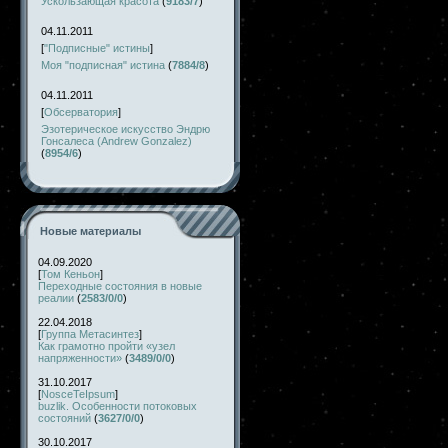
Ускользающая красота
(
9183/7
)
04.11.2011
[
"Подписные" истины
]
Моя "подписная" истина
(
7884/8
)
04.11.2011
[
Обсерватория
]
Эзотерическое искусство Эндрю
Гонсалеса (Andrew Gonzalez)
(
8954/6
)
Новые материалы
04.09.2020
[
Том Кеньон
]
Переходные состояния в новые
реалии
(
2583/0/0
)
22.04.2018
[
Группа Метасинтез
]
Как грамотно пройти «узел
напряженности»
(
3489/0/0
)
31.10.2017
[
NosceTeIpsum
]
buzlik. Особенности потоковых
состояний
(
3627/0/0
)
30.10.2017