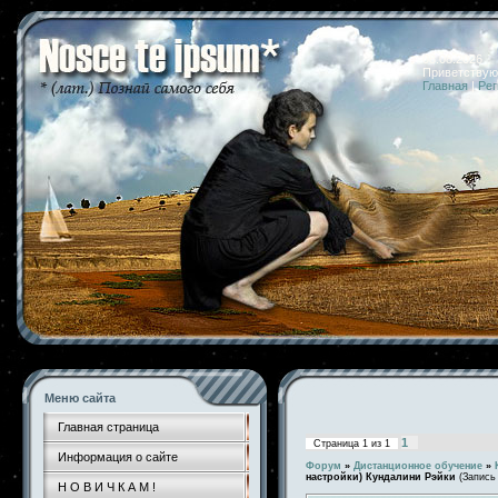
08.08.2026 
Приветствую
Главная
|
Рег
Меню сайта
Главная страница
1
Страница
1
из
1
Информация о сайте
Форум
»
Дистанционное обучение
»
настройки) Кундалини Рэйки
(Запись
Н О В И Ч К А М !