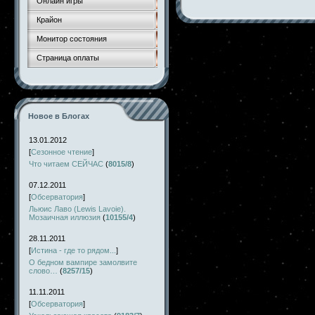
Онлайн игры
Крайон
Монитор состояния
Страница оплаты
Новое в Блогах
13.01.2012
[
Сезонное чтение
]
Что читаем СЕЙЧАС
(
8015/8
)
07.12.2011
[
Обсерватория
]
Льюис Лаво (Lewis Lavoie).
Мозаичная иллюзия
(
10155/4
)
28.11.2011
[
Истина - где то рядом...
]
О бедном вампире замолвите
слово…
(
8257/15
)
11.11.2011
[
Обсерватория
]