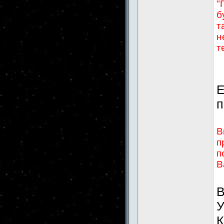
"
б
т
н
т
Е
п
В
п
п
В
В
У
К