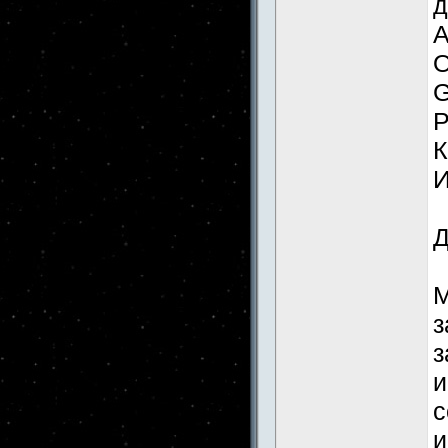
д
А
О
G
Р
К
И
Д
М
з
з
и
с
и