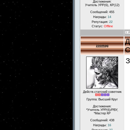
Достижения:
Учитель УРР(6), КР(12)
Сообщений:
455
Награды:
14
Репутация:
22
Статус:
Offline
Д
zoomag
С
З
Действ.статский советник
Группа: Высший Круг
Достижения:
*Учитель УРР(6)/РВУ,
*Мастер КР
Сообщений:
438
Награды:
16