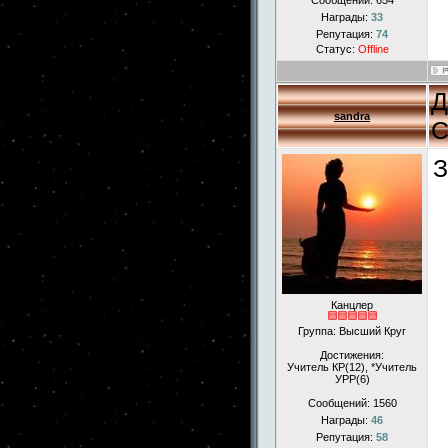
Сообщений:
654
Награды:
33
Репутация:
74
Статус:
Offline
Д
sandra
С
З
Канцлер
Группа: Высший Круг
Достижения:
Учитель КР(12), *Учитель
УРР(6)
Сообщений:
1560
Награды:
46
Репутация:
58