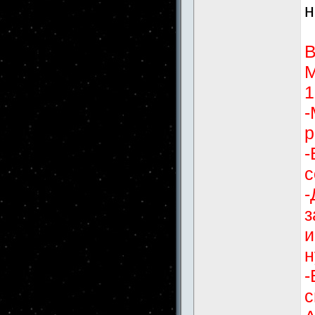
н
В
М
1
-
р
-
с
-
з
и
н
-
с