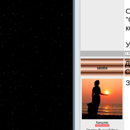
О
"
к
У
Д
sandra
С
З
Канцлер