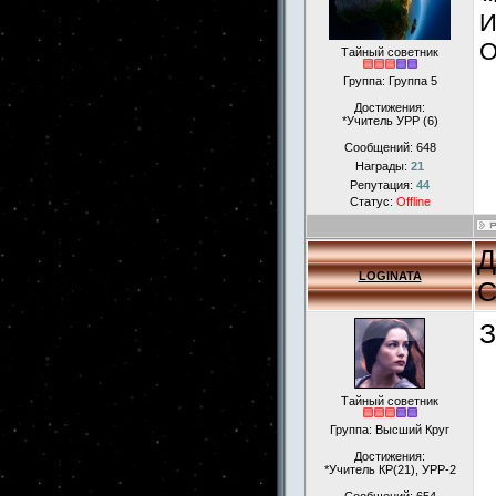
И
О
Тайный советник
Группа: Группа 5
Достижения:
*Учитель УРР (6)
Сообщений:
648
Награды:
21
Репутация:
44
Статус:
Offline
Д
LOGINATA
С
З
Тайный советник
Группа: Высший Круг
Достижения:
*Учитель КР(21), УРР-2