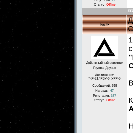
Репутация:
27
Статус:
Offline
Д
buzlik
С
1
с
"
Действ.тайный советник
С
Группа: Друзья
Достижения:
*КР-21,*РВУ-6, УРР-5
Сообщений:
858
Награды:
47
Репутация:
157
К
Статус:
Offline
А
Н