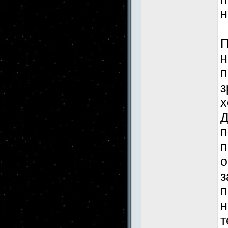
н
П
н
п
з
х
Д
п
п
о
з
п
н
т