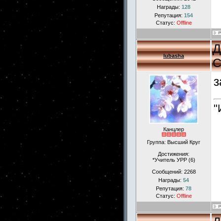
Награды:
128
Репутация:
154
Статус:
Offline
Д
lubasha
С
з
"
Канцлер
Группа: Высший Круг
Достижения:
*Учитель УРР (6)
Сообщений:
2268
Награды:
54
Репутация:
78
Статус:
Offline