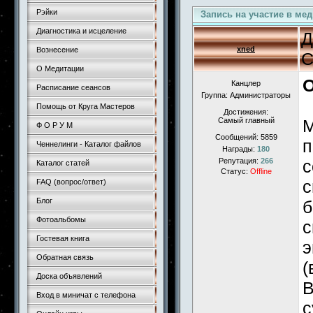
Рэйки
Запись на участие в ме
Диагностика и исцеление
Д
xned
Вознесение
С
О Медитации
О
Канцлер
Расписание сеансов
Группа: Администраторы
Помощь от Круга Мастеров
Достижения:
Самый главный
М
Ф О Р У М
Сообщений:
5859
п
Ченнелинги - Каталог файлов
Награды:
180
Репутация:
266
с
Каталог статей
Статус:
Offline
с
FAQ (вопрос/ответ)
Блог
б
Фотоальбомы
с
Гостевая книга
э
Обратная связь
(
Доска объявлений
В
Вход в миничат с телефона
с