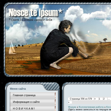
06.08.2026 
Приветствую
Главная
|
Рег
Меню сайта
Главная страница
Страница
556
из
579
«
1
2
…
Информация о сайте
»
Форум
»
Коллективная работа
»
Кол
Н О В И Ч К А М !
(Здесь можно записаться на текущую м