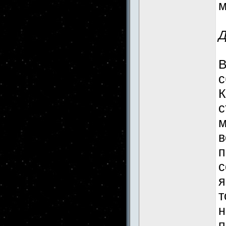
м
Д
В
с
К
с
м
в
п
с
я
т
н
п