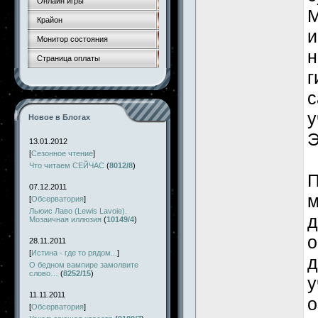
Онлайн игры
М
Крайон
и
Монитор состояния
н
Страница оплаты
г
с
у
Новое в Блогах
Э
13.01.2012
[
Сезонное чтение
]
Что читаем СЕЙЧАС
(
8012/8
)
П
07.12.2011
м
[
Обсерватория
]
Льюис Лаво (Lewis Lavoie).
д
Мозаичная иллюзия
(
10149/4
)
о
28.11.2011
[
Истина - где то рядом...
]
д
О бедном вампире замолвите
слово…
(
8252/15
)
у
11.11.2011
о
[
Обсерватория
]