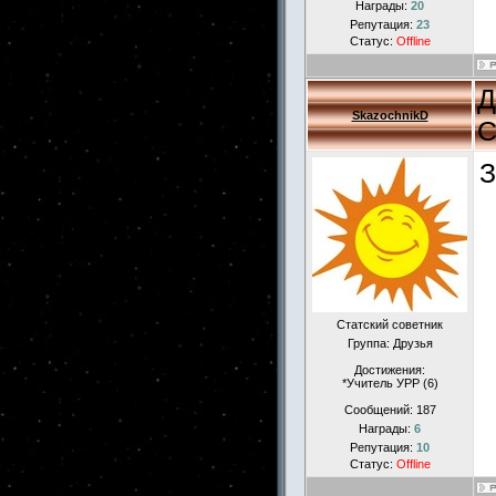
Награды:
20
Репутация:
23
Статус:
Offline
Д
SkazochnikD
С
З
Статский советник
Группа: Друзья
Достижения:
*Учитель УРР (6)
Сообщений:
187
Награды:
6
Репутация:
10
Статус:
Offline