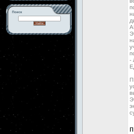
в
п
Поиск
н
д
А
Э
н
-->
у
п
-
Е
П
у
в
Э
э
с
п