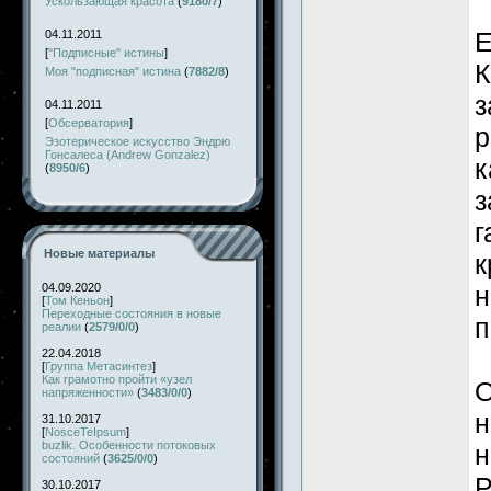
Ускользающая красота
(
9180/7
)
Е
04.11.2011
[
"Подписные" истины
]
К
Моя "подписная" истина
(
7882/8
)
з
04.11.2011
[
Обсерватория
]
р
Эзотерическое искусство Эндрю
Гонсалеса (Andrew Gonzalez)
к
(
8950/6
)
з
г
Новые материалы
к
04.09.2020
н
[
Том Кеньон
]
Переходные состояния в новые
п
реалии
(
2579/0/0
)
22.04.2018
[
Группа Метасинтез
]
Как грамотно пройти «узел
О
напряженности»
(
3483/0/0
)
н
31.10.2017
[
NosceTeIpsum
]
buzlik. Особенности потоковых
н
состояний
(
3625/0/0
)
Р
30.10.2017