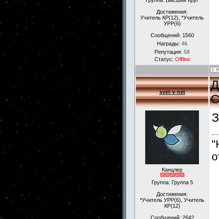
Группа: Высший Круг
Достижения:
Учитель КР(12), *Учитель
УРР(6)
Сообщений:
1560
Награды:
46
Репутация:
58
Статус:
Offline
Д
svet-v-net
С
З
"
о
Канцлер
Группа: Группа 5
Достижения:
*Учитель УРР(6), Учитель
КР(12)
Сообщений:
2642