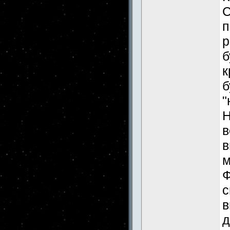
С
п
р
б
к
б
"
Н
в
в
м
Ф
с
в
д