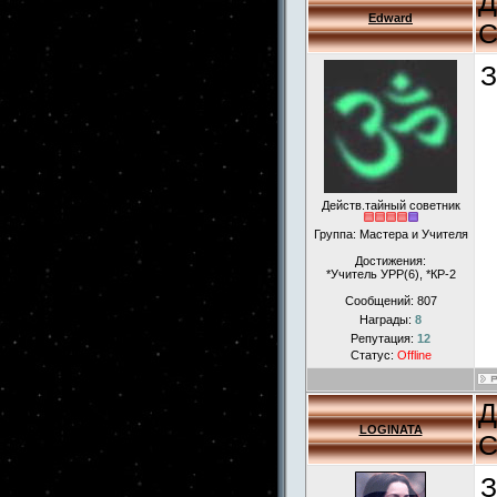
Д
Edward
С
З
Действ.тайный советник
Группа: Мастера и Учителя
Достижения:
*Учитель УРР(6), *КР-2
Сообщений:
807
Награды:
8
Репутация:
12
Статус:
Offline
Д
LOGINATA
С
З