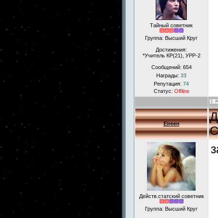
Тайный советник
Группа: Высший Круг
Достижения:
*Учитель КР(21), УРР-2
Сообщений:
654
Награды:
33
Репутация:
74
Статус:
Offline
Д
Eireen
С
з
Действ.статский советник
Группа: Высший Круг