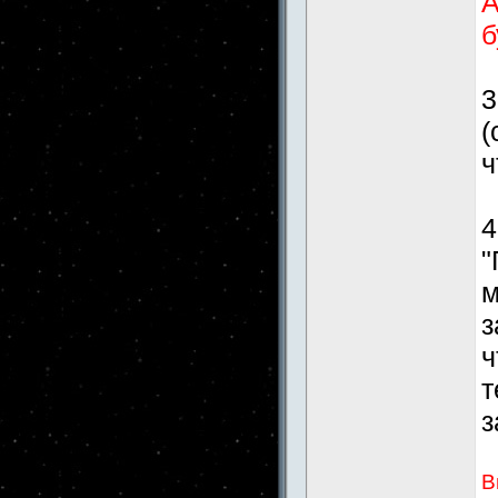
А
б
3
(
ч
4
"
м
з
ч
т
з
В