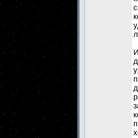
с
к
у
л
И
д
у
п
д
р
з
к
п
х