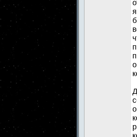
о
я
б
в
ч
п
п
о
к
Д
с
о
к
р
к