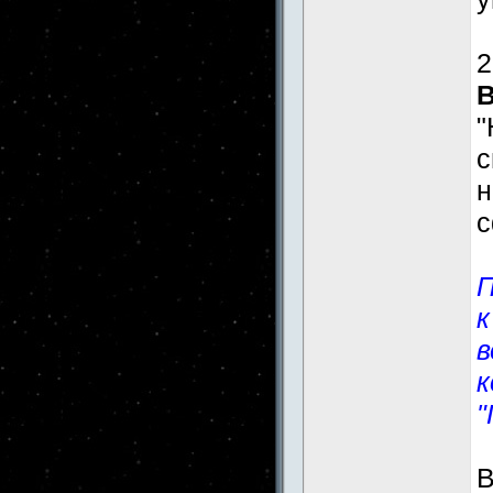
2
"
н
с
П
к
в
к
"
В