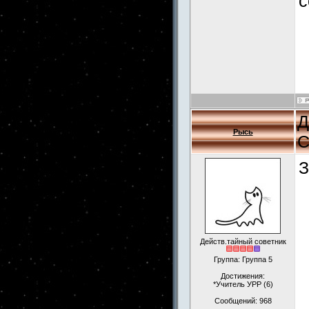
с
Д
Рысь
С
З
Действ.тайный советник
Группа: Группа 5
Достижения:
*Учитель УРР (6)
Сообщений:
968