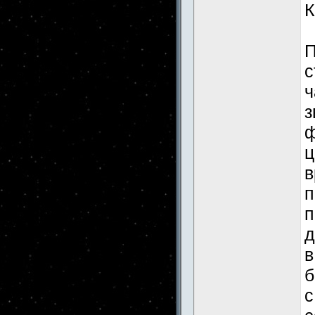
К
П
с
ч
з
ф
ц
в
п
п
д
в
б
с