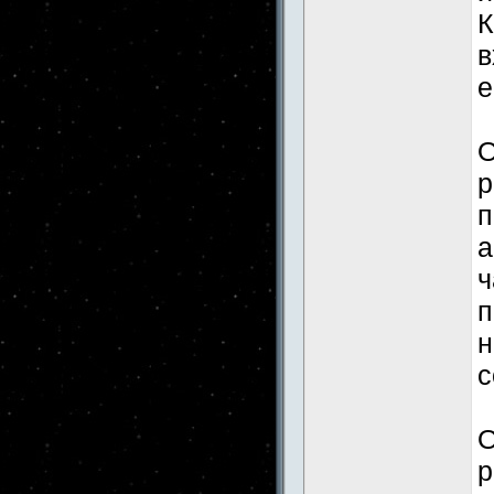
К
в
е
О
р
п
а
ч
п
н
с
О
р