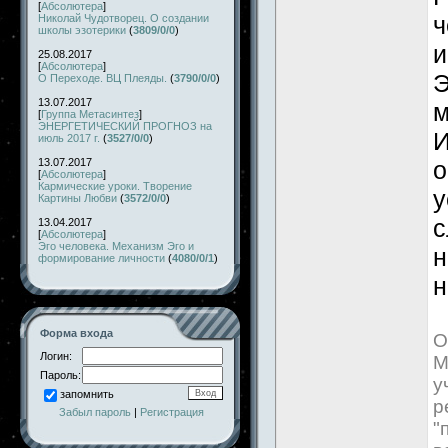
[
Абсолютера
]
ч
Николай Чудотворец. О создании
школы эзотерики
(
3809/0/0
)
и
25.08.2017
[
Абсолютера
]
Э
О Переходе. ВЦ Плеяды.
(
3790/0/0
)
13.07.2017
м
[
Группа Метасинтез
]
ЭНЕРГЕТИЧЕСКИЙ ПРОГНОЗ на
И
июль 2017 г.
(
3527/0/0
)
13.07.2017
о
[
Абсолютера
]
Кармические уроки. Творение
у
Картины Любви
(
3572/0/0
)
с
13.04.2017
[
Абсолютера
]
Эго человека. Механизм Эго и
н
формирование личности
(
4080/0/1
)
н
Форма входа
О
Логин:
М
Пароль:
у
запомнить
р
Забыл пароль
|
Регистрация
"