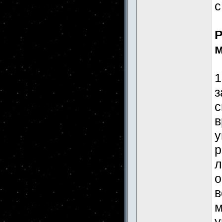
с
Р
м
1
з
с
в
у
р
л
о
в
м
у