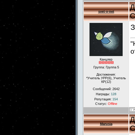
Д
svet-v-net
С
З
"
о
Канцлер
Группа: Группа 5
Достижения:
*Учитель УРР(6), Учитель
КР(12)
Сообщений:
2642
Награды:
128
Репутация:
154
Статус:
Offline
Д
Marusia
С