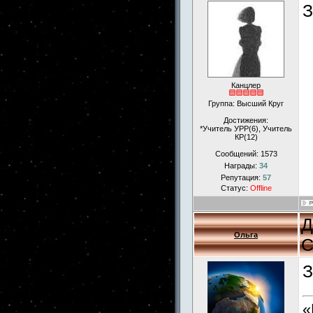
З
Канцлер
Группа: Высший Круг
Достижения:
*Учитель УРР(6), Учитель
КР(12)
Сообщений:
1573
Награды:
34
Репутация:
57
Статус:
Offline
Д
Ольга
С
З
«