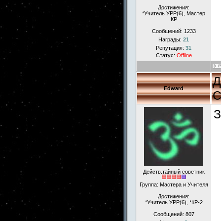
Достижения:
*Учитель УРР(6), Мастер
КР
Сообщений:
1233
Награды:
21
Репутация:
31
Статус:
Offline
Д
Edward
С
З
Действ.тайный советник
Группа: Мастера и Учителя
Достижения:
*Учитель УРР(6), *КР-2
Сообщений:
807