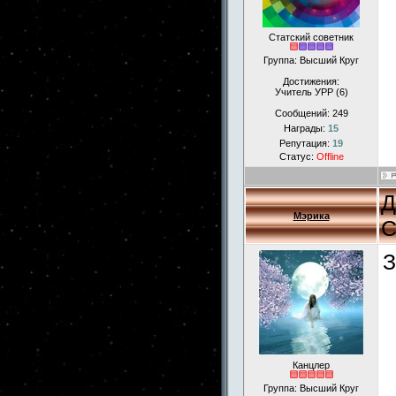
Статский советник
Группа: Высший Круг
Достижения:
Учитель УРР (6)
Сообщений:
249
Награды:
15
Репутация:
19
Статус:
Offline
Д
Мэрика
С
З
Канцлер
Группа: Высший Круг