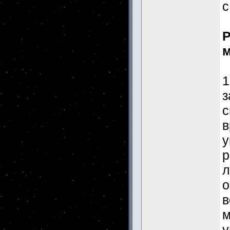
с
Р
м
1
з
с
в
у
р
л
о
в
м
у