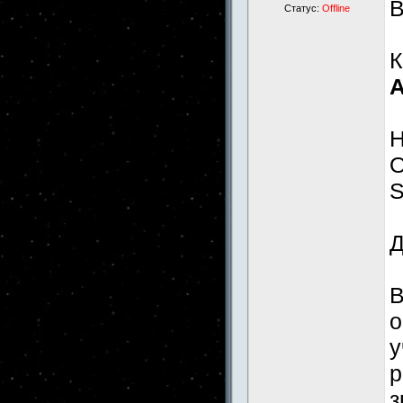
Статус:
Offline
К
А
Н
О
S
Д
В
о
у
р
з