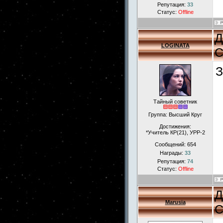
Репутация:
33
Статус:
Offline
Д
LOGINATA
С
З
Тайный советник
Группа: Высший Круг
Достижения:
*Учитель КР(21), УРР-2
Сообщений:
654
Награды:
33
Репутация:
74
Статус:
Offline
Д
Marusia
С