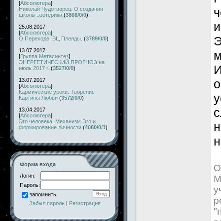
[
Абсолютера
]
ч
Николай Чудотворец. О создании
школы эзотерики
(
3808/0/0
)
и
25.08.2017
[
Абсолютера
]
Э
О Переходе. ВЦ Плеяды.
(
3789/0/0
)
13.07.2017
м
[
Группа Метасинтез
]
ЭНЕРГЕТИЧЕСКИЙ ПРОГНОЗ на
И
июль 2017 г.
(
3527/0/0
)
13.07.2017
о
[
Абсолютера
]
Кармические уроки. Творение
у
Картины Любви
(
3572/0/0
)
с
13.04.2017
[
Абсолютера
]
Эго человека. Механизм Эго и
н
формирование личности
(
4080/0/1
)
н
Форма входа
О
Логин:
М
Пароль:
у
запомнить
р
Забыл пароль
|
Регистрация
"