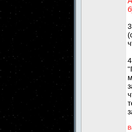
А
б
3
(
ч
4
"
м
з
ч
т
з
В