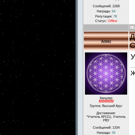
Сообщений:
2268
Награды:
54
Репутация:
78
Статус:
Offline
Д
Алекс
С
У
Ж
Канцлер
Группа: Высший Круг
Достижения:
*Учитель КР(21), Учитель
РВУ
Сообщений:
1334
Награды:
30