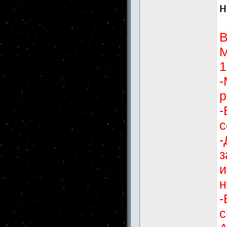
н
В
М
1
-
р
-
с
-
з
и
н
-
с