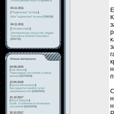
Ускользающая красота
(
9180/7
)
Е
04.11.2011
[
"Подписные" истины
]
К
Моя "подписная" истина
(
7882/8
)
з
04.11.2011
[
Обсерватория
]
р
Эзотерическое искусство Эндрю
Гонсалеса (Andrew Gonzalez)
к
(
8947/6
)
з
г
Новые материалы
к
04.09.2020
н
[
Том Кеньон
]
Переходные состояния в новые
п
реалии
(
2579/0/0
)
22.04.2018
[
Группа Метасинтез
]
Как грамотно пройти «узел
О
напряженности»
(
3483/0/0
)
н
31.10.2017
[
NosceTeIpsum
]
buzlik. Особенности потоковых
н
состояний
(
3625/0/0
)
Р
30.10.2017