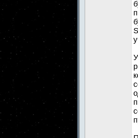
б
п
б
S
у
У
р
к
с
о
п
с
п
П