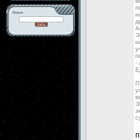
в
п
Поиск
н
д
А
Э
н
-->
у
п
-
Е
П
у
в
Э
э
с
п