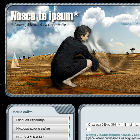
06.08.2026 
Приветствую
Главная
|
Рег
Меню сайта
Главная страница
Страница
549
из
579
«
1
2
…
Информация о сайте
»
Форум
»
Коллективная работа
»
Кол
Н О В И Ч К А М !
(Здесь можно записаться на текущую м