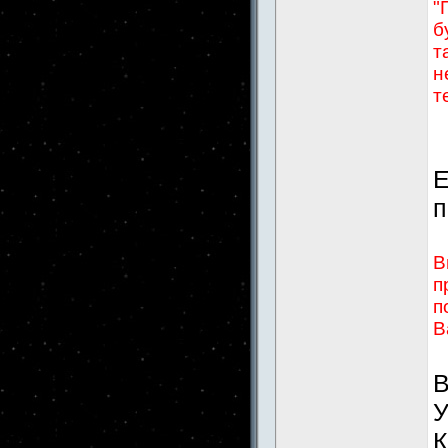
"
б
т
н
т
Е
п
В
п
п
В
В
У
К