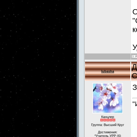
О
"
к
У
Д
lubasha
С
З
"
Канцлер
Группа: Высший Круг
Достижения:
*Учитель УРР (6)