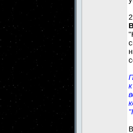
2
"
н
с
П
к
в
к
"
В