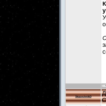
К
у
У
о
С
з
с
Д
SkazochnikD
С