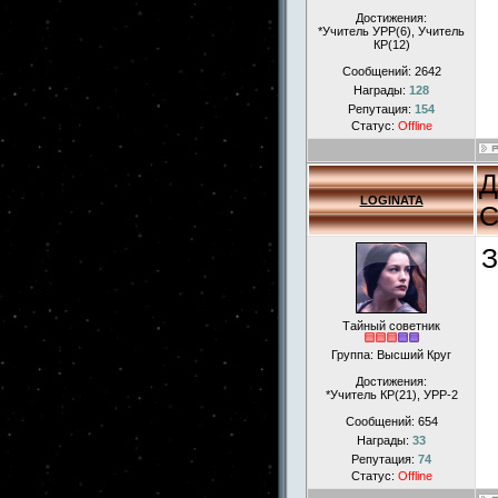
Достижения:
*Учитель УРР(6), Учитель
КР(12)
Сообщений:
2642
Награды:
128
Репутация:
154
Статус:
Offline
Д
LOGINATA
С
З
Тайный советник
Группа: Высший Круг
Достижения:
*Учитель КР(21), УРР-2
Сообщений:
654
Награды:
33
Репутация:
74
Статус:
Offline