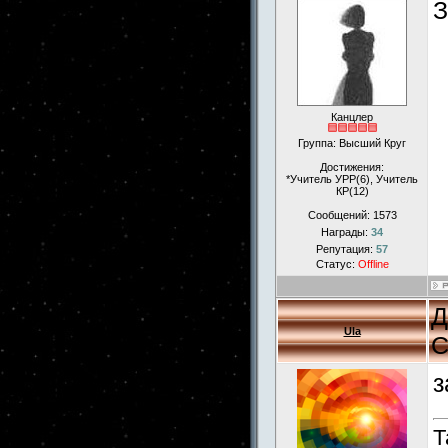
З
Канцлер
Группа: Высший Круг
Достижения:
*Учитель УРР(6), Учитель
КР(12)
Сообщений:
1573
Награды:
34
Репутация:
57
Статус:
Offline
Д
Ula
С
з
Т