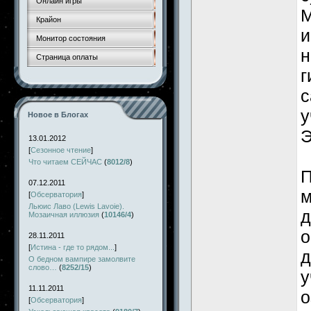
Онлайн игры
М
Крайон
и
Монитор состояния
н
Страница оплаты
г
с
у
Новое в Блогах
Э
13.01.2012
[
Сезонное чтение
]
Что читаем СЕЙЧАС
(
8012/8
)
П
07.12.2011
м
[
Обсерватория
]
Льюис Лаво (Lewis Lavoie).
д
Мозаичная иллюзия
(
10146/4
)
о
28.11.2011
[
Истина - где то рядом...
]
д
О бедном вампире замолвите
слово…
(
8252/15
)
у
11.11.2011
о
[
Обсерватория
]