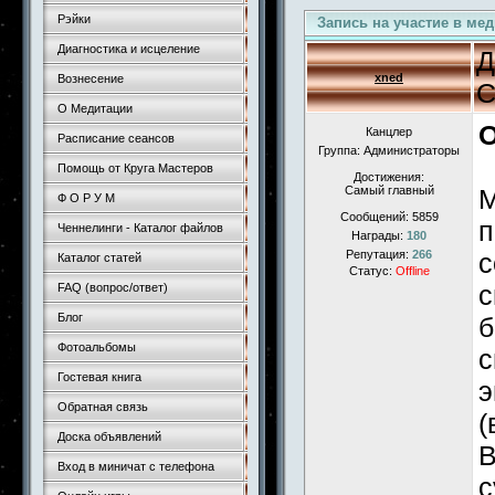
Рэйки
Запись на участие в ме
Диагностика и исцеление
Д
xned
Вознесение
С
О Медитации
О
Канцлер
Расписание сеансов
Группа: Администраторы
Помощь от Круга Мастеров
Достижения:
Самый главный
М
Ф О Р У М
Сообщений:
5859
п
Ченнелинги - Каталог файлов
Награды:
180
Репутация:
266
с
Каталог статей
Статус:
Offline
с
FAQ (вопрос/ответ)
Блог
б
Фотоальбомы
с
Гостевая книга
э
Обратная связь
(
Доска объявлений
В
Вход в миничат с телефона
с