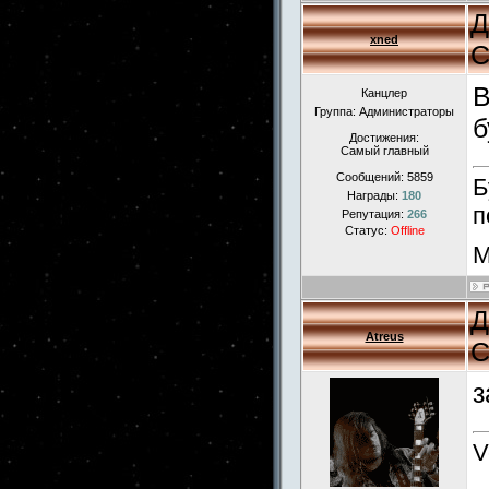
Д
xned
С
В
Канцлер
Группа: Администраторы
б
Достижения:
Самый главный
Сообщений:
5859
Б
Награды:
180
п
Репутация:
266
Статус:
Offline
М
Д
Atreus
С
з
V