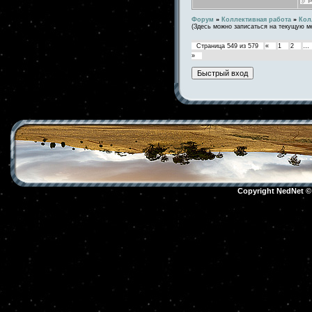
Форум
»
Коллективная работа
»
Кол
(Здесь можно записаться на текущую м
Страница
549
из
579
«
1
2
…
»
Copyright NedNet 