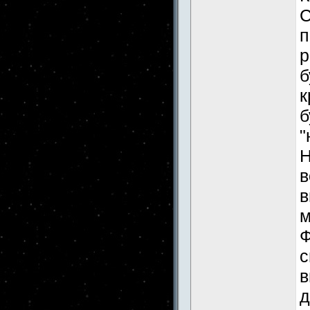
С
п
р
б
к
б
"
Н
в
в
м
Ф
с
в
д