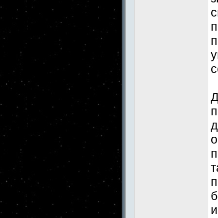
с
п
п
у
с
Д
п
д
о
п
т
п
б
и