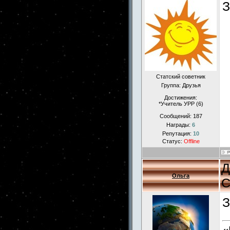
З
Статский советник
Группа: Друзья
Достижения:
*Учитель УРР (6)
Сообщений:
187
Награды:
6
Репутация:
10
Статус:
Offline
Д
Ольга
С
З