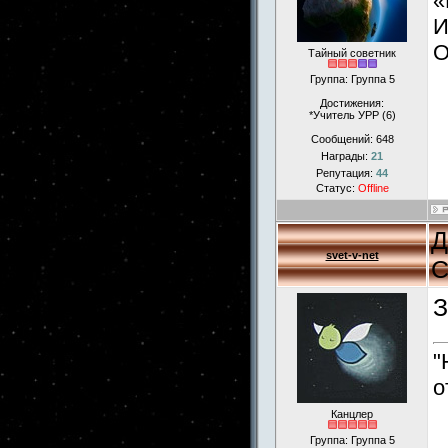
«
И
О
Тайный советник
Группа: Группа 5
Достижения:
*Учитель УРР (6)
Сообщений:
648
Награды:
21
Репутация:
44
Статус:
Offline
Д
svet-v-net
С
З
"
о
Канцлер
Группа: Группа 5