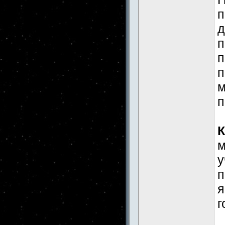
п
д
п
п
п
м
п
К
м
у
п
я
г