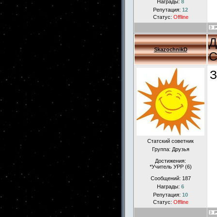
Награды:
8
Репутация:
12
Статус:
Offline
Д
SkazochnikD
С
З
Статский советник
Группа: Друзья
Достижения:
*Учитель УРР (6)
Сообщений:
187
Награды:
6
Репутация:
10
Статус:
Offline