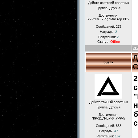
Действ.статский советник
Группа: Друзья
Достижения:
Учитель УРР, *Мастер РВУ
Сообщений:
272
Награды:
2
Репутация:
2
Статус:
Offline
Д
buzlik
С
2
с
"
Действ.тайный советник
н
Группа: Друзья
б
Достижения:
*КР-21,*РВУ-6, УРР-5
с
Сообщений:
858
Награды:
47
Репутация:
157