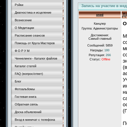
Рэйки
Запись на участие в ме
Диагностика и исцеление
Д
xned
Вознесение
О
Канцлер
О Медитации
Группа: Администраторы
М
Достижения:
Расписание сеансов
Самый главный
с
Помощь от Круга Мастеров
Сообщений:
5859
м
Награды:
180
Ф О Р У М
с
Репутация:
266
Ченнелинги - Каталог файлов
Статус:
Offline
э
(
Каталог статей
а
FAQ (вопрос/ответ)
У
Блог
и
Фотоальбомы
н
Гостевая книга
с
о
Обратная связь
(
Доска объявлений
Вход в миничат с телефона
П