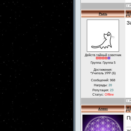
Д
Рысь
З
Действ.тайный советник
Группа: Группа 5
Достижения:
*Учитель УРР (6)
Сообщений:
968
Награды:
20
Репутация:
23
Статус:
Offline
Д
Алекс
П