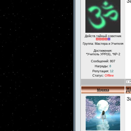
З
Действ.тайный советник
Группа: Мастера и Учителя
Достижения:
*Учитель УРР(6), *КР-2
Сообщений:
807
Награды:
8
Репутация:
12
Статус:
Offline
Д
Мэрика
З