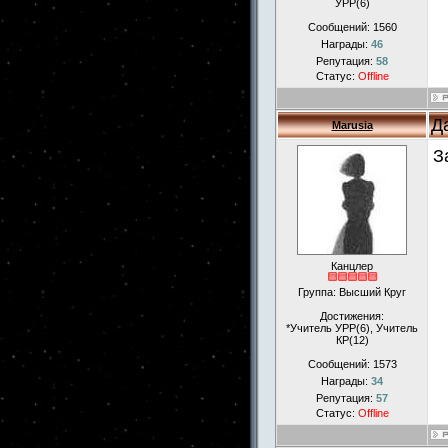
УРР(6)
Сообщений:
1560
Награды:
46
Репутация:
58
Статус:
Offline
Д
Marusia
З
Канцлер
Группа: Высший Круг
Достижения:
*Учитель УРР(6), Учитель
КР(12)
Сообщений:
1573
Награды:
34
Репутация:
57
Статус:
Offline