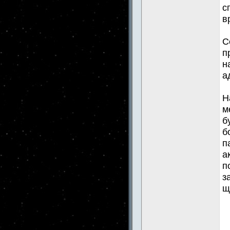
с
в
С
п
н
а
Н
м
б
б
п
а
п
з
щ