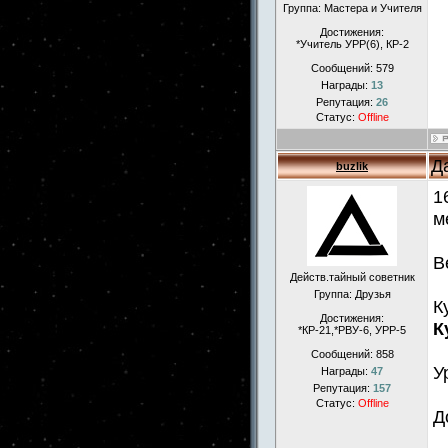
Группа: Мастера и Учителя
Достижения:
*Учитель УРР(6), КР-2
Сообщений:
579
Награды:
13
Репутация:
26
Статус:
Offline
Д
buzlik
1
м
В
Действ.тайный советник
Группа: Друзья
К
Достижения:
К
*КР-21,*РВУ-6, УРР-5
Сообщений:
858
У
Награды:
47
Репутация:
157
Статус:
Offline
Д