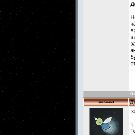
Д
Н
ч
в
в
з
э
б
о
Д
svet-v-net
З
"
Т