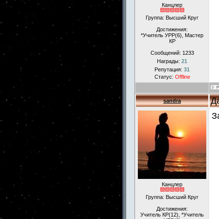
Канцлер
Группа: Высший Круг
Достижения:
*Учитель УРР(6), Мастер
КР
Сообщений:
1233
Награды:
21
Репутация:
31
Статус:
Offline
Д
sandra
З
Канцлер
Группа: Высший Круг
Достижения:
Учитель КР(12), *Учитель