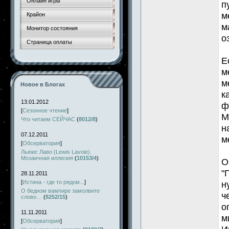
Онлайн игры
п
м
Крайон
м
Монитор состояния
о
Страница оплаты
Е
м
м
Новое в Блогах
к
13.01.2012
ф
[
Сезонное чтение
]
М
Что читаем СЕЙЧАС
(
8012/8
)
н
07.12.2011
м
[
Обсерватория
]
Льюис Лаво (Lewis Lavoie).
Мозаичная иллюзия
(
10153/4
)
О
"
28.11.2011
[
Истина - где то рядом...
]
н
О бедном вампире замолвите
ч
слово…
(
8252/15
)
о
11.11.2011
м
[
Обсерватория
]