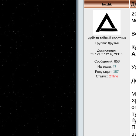
Д
buzlik
2
м
В
Действ.тайный советник
Группа: Друзья
К
Достижения:
А
*КР-21,*РВУ-6, УРР-5
Сообщений:
858
У
Награды:
47
Репутация:
157
Статус:
Offline
Д
М
Х
о
п
б
П
в