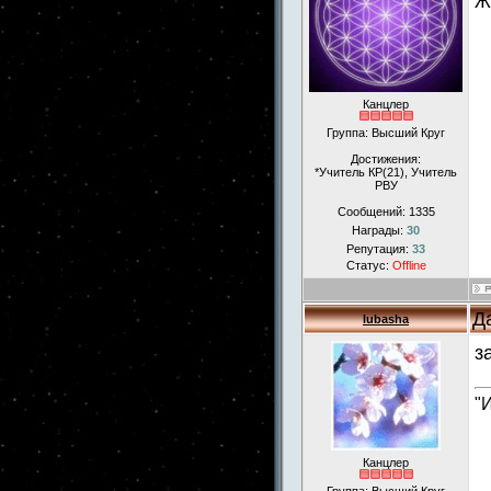
Ж
Канцлер
Группа: Высший Круг
Достижения:
*Учитель КР(21), Учитель
РВУ
Сообщений:
1335
Награды:
30
Репутация:
33
Статус:
Offline
Д
lubasha
з
"
Канцлер