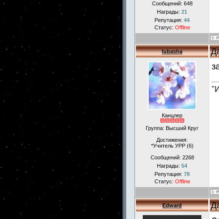
Сообщений:
648
Награды:
21
Репутация:
44
Статус:
Offline
Д
lubasha
з
"
Канцлер
Группа: Высший Круг
Достижения:
*Учитель УРР (6)
Сообщений:
2268
Награды:
54
Репутация:
78
Статус:
Offline
Д
Edward