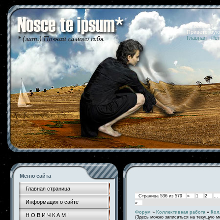
07.08.2026 
Приветствую
Главная
|
Рег
Меню сайта
Главная страница
Страница
536
из
579
«
1
2
…
Информация о сайте
»
Форум
»
Коллективная работа
»
Кол
Н О В И Ч К А М !
(Здесь можно записаться на текущую м