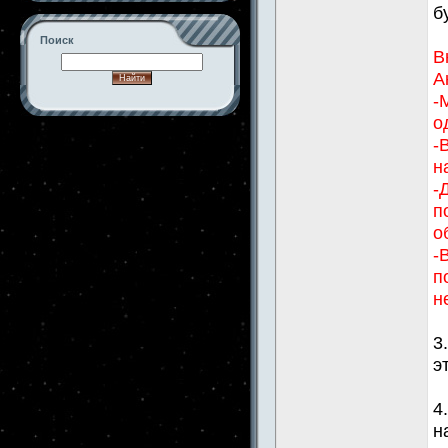
б
Поиск
В
А
-
о
-->
-
н
-
п
о
-
п
н
3
э
4
н