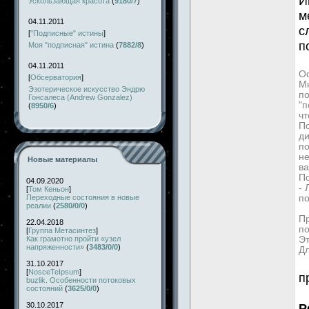
И
Ускользающая красота
(
9180/7
)
м
04.11.2011
с
[
"Подписные" истины
]
п
Моя "подписная" истина
(
7882/8
)
04.11.2011
Ос
[
Обсерватория
]
Мн
Эзотерическое искусство Эндрю
по
Гонсалеса (Andrew Gonzalez)
"п
(
8950/6
)
чт
По
д
по
не
Новые материалы
ва
П
04.09.2020
-
[
Том Кеньон
]
Переходные состояния в новые
по
реалии
(
2580/0/0
)
Пр
22.04.2018
по
[
Группа Метасинтез
]
Как грамотно пройти «узел
Эт
напряженности»
(
3483/0/0
)
Дл
31.10.2017
[
NosceTeIpsum
]
п
buzlik. Особенности потоковых
состояний
(
3625/0/0
)
30.10.2017
Р