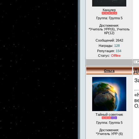
Канцлер
Группа: Группа 5
Достижения:
*Учитель УРР(6), Учитель
КР(12)
Сообщений:
2642
Награды:
128
Репутация:
154
Статус:
Offline
Д
Ольга
З
«
в
О
Тайный советник
Группа: Группа 5
Достижения:
*Учитель УРР (6)