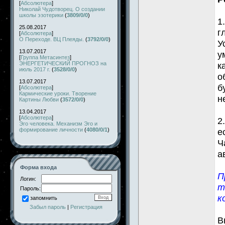
[
Абсолютера
]
Николай Чудотворец. О создании
школы эзотерики
(
3809/0/0
)
1
25.08.2017
г
[
Абсолютера
]
О Переходе. ВЦ Плеяды.
(
3792/0/0
)
У
13.07.2017
у
[
Группа Метасинтез
]
ЭНЕРГЕТИЧЕСКИЙ ПРОГНОЗ на
к
июль 2017 г.
(
3528/0/0
)
о
13.07.2017
б
[
Абсолютера
]
Кармические уроки. Творение
н
Картины Любви
(
3572/0/0
)
13.04.2017
[
Абсолютера
]
2
Эго человека. Механизм Эго и
формирование личности
(
4080/0/1
)
е
Ч
а
Форма входа
П
Логин:
т
Пароль:
к
запомнить
Забыл пароль
|
Регистрация
В