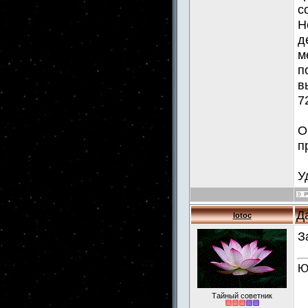
с
Н
д
м
п
в
7
О
п
У
Д
lotoc
З
Ю
Тайный советник