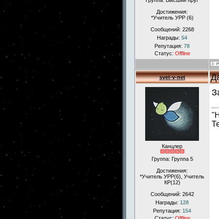
Группа: Высший Круг
Достижения:
*Учитель УРР (6)
Сообщений:
2268
Награды:
54
Репутация:
78
Статус:
Offline
Д
svet-v-net
З
"
Т
Канцлер
Группа: Группа 5
Достижения:
*Учитель УРР(6), Учитель
КР(12)
Сообщений:
2642
Награды:
128
Репутация:
154
Статус:
Offline