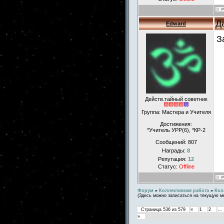
Д
Edward
З
Действ.тайный советник
Группа: Мастера и Учителя
Достижения:
*Учитель УРР(6), *КР-2
Сообщений:
807
Награды:
8
Репутация:
12
Статус:
Offline
Форум
»
Коллективная работа
»
Кол
(Здесь можно записаться на текущую м
Страница
536
из
579
«
1
2
…
»