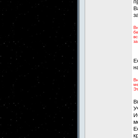
п
В
з
В
бе
вс
за
Е
н
Вн
ме
Эт
В
У
И
м
Е
к