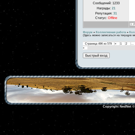
Сообщений:
1233
Награды:
21
Репутация:
31
Статус:
Offline
Форум
»
Коллективная работа
»
Кол
(Здесь можно записаться на текущую м
Страница
496
из
579
«
1
2
…
»
Copyright NedNet 