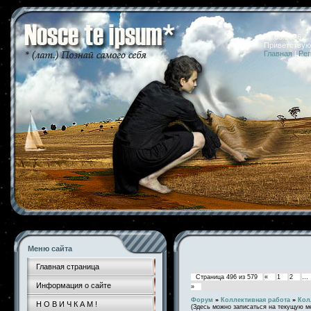
07.08.2026 
Приветствую
Главная
|
Рег
Меню сайта
Главная страница
Страница
496
из
579
«
1
2
…
Информация о сайте
»
Форум
»
Коллективная работа
»
Кол
Н О В И Ч К А М !
(Здесь можно записаться на текущую м