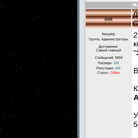
Д
xned
С
2
Канцлер
Группа: Администраторы
к
Достижения:
Самый главный
"
Сообщений:
5859
Награды:
180
Репутация:
266
Статус:
Offline
К
А
У
5