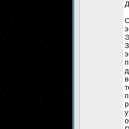
Д
О
э
Э
З
э
п
д
в
т
п
р
у
о