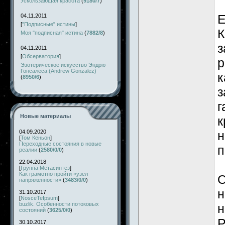
Ускользающая красота
(
9180/7
)
Е
04.11.2011
[
"Подписные" истины
]
К
Моя "подписная" истина
(
7882/8
)
з
04.11.2011
[
Обсерватория
]
р
Эзотерическое искусство Эндрю
Гонсалеса (Andrew Gonzalez)
к
(
8950/6
)
з
г
Новые материалы
к
04.09.2020
н
[
Том Кеньон
]
Переходные состояния в новые
п
реалии
(
2580/0/0
)
22.04.2018
[
Группа Метасинтез
]
Как грамотно пройти «узел
О
напряженности»
(
3483/0/0
)
н
31.10.2017
[
NosceTeIpsum
]
buzlik. Особенности потоковых
н
состояний
(
3625/0/0
)
Р
30.10.2017