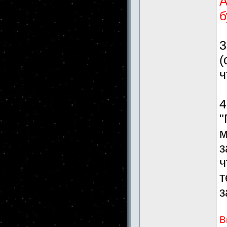
А
б
3
(
ч
4
"
м
з
ч
т
з
В