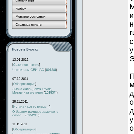
Онлайн игры
М
Крайон
и
Монитор состояния
н
Страница оплаты
г
с
у
Новое в Блогах
Э
13.01.2012
[
Сезонное чтение
]
Что читаем СЕЙЧАС
(
8012/8
)
П
07.12.2011
м
[
Обсерватория
]
Льюис Лаво (Lewis Lavoie).
д
Мозаичная иллюзия
(
10153/4
)
о
28.11.2011
[
Истина - где то рядом...
]
д
О бедном вампире замолвите
слово…
(
8252/15
)
у
11.11.2011
о
[
Обсерватория
]