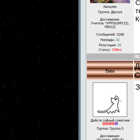
С
Канцлер
т
Группа: Друзья
К
Достижения:
Учитель *УРР(6)/КР(12),
РВУ(2)
Сообщений:
2186
Награды:
31
Репутация:
32
Статус:
Offline
Д
Рысь
С
З
Действ.тайный советник
Группа: Группа 5
Достижения:
*Учитель УРР (6)