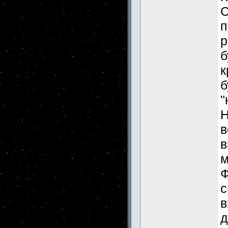
С
п
р
б
к
б
"
Н
в
в
м
Ф
с
в
д