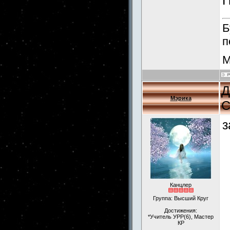
П
Б
п
М
Д
Мэрика
С
з
Канцлер
Группа: Высший Круг
Достижения:
*Учитель УРР(6), Мастер
КР