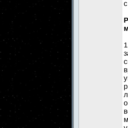
с
Р
м
1
з
с
в
у
р
л
о
в
м
у