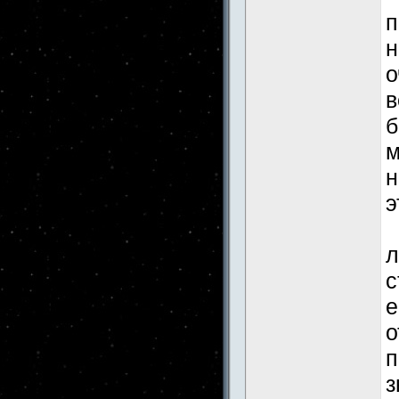
п
н
о
в
б
м
н
э
"
л
с
е
о
п
з