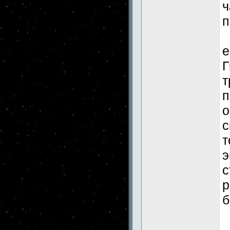
ч
п
е
Г
т
п
о
с
т
э
с
р
б