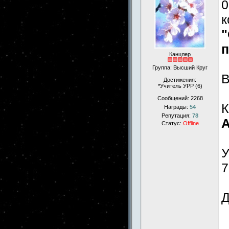
0
к
"
п
Канцлер
Группа: Высший Круг
Достижения:
*Учитель УРР (6)
Сообщений:
2268
К
Награды:
54
Репутация:
78
А
Статус:
Offline
У
7
Д