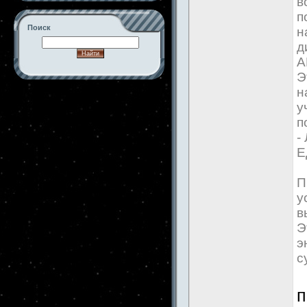
в
п
Поиск
н
д
А
Э
н
-->
у
п
-
Е
П
у
в
Э
э
с
п