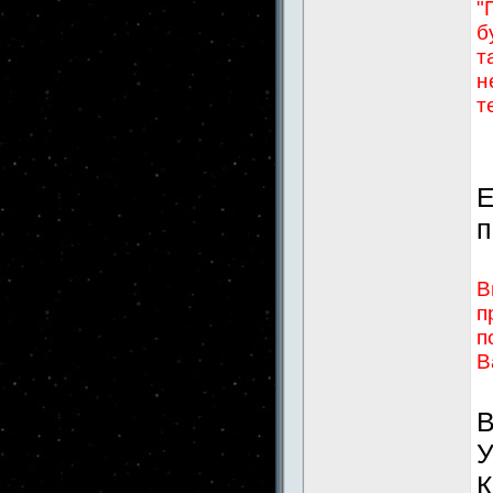
"
б
т
н
т
Е
п
В
п
п
В
В
У
К