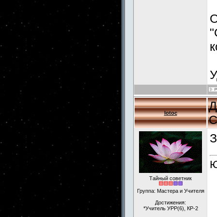
О
"
к
У
Д
lotoc
С
З
Ю
Тайный советник
Группа: Мастера и Учителя
Достижения:
*Учитель УРР(6), КР-2