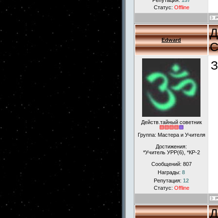
Репутация:
157
Статус:
Offline
Д
Edward
С
З
Действ.тайный советник
Группа: Мастера и Учителя
Достижения:
*Учитель УРР(6), *КР-2
Сообщений:
807
Награды:
8
Репутация:
12
Статус:
Offline
Д