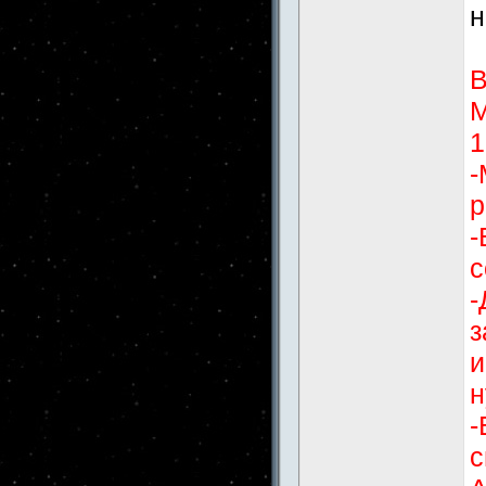
н
В
М
1
-
р
-
с
-
з
и
н
-
с