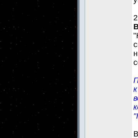
2
"
н
с
П
к
в
к
"
В