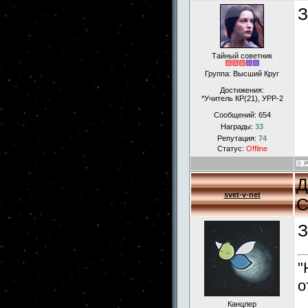
З
Тайный советник
Группа: Высший Круг
Достижения:
*Учитель КР(21), УРР-2
Сообщений:
654
Награды:
33
Репутация:
74
Статус:
Offline
Д
svet-v-net
С
З
"
о
Канцлер