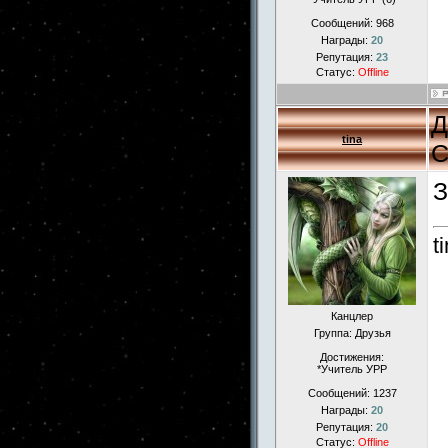
Сообщений:
968
Награды:
20
Репутация:
23
Статус:
Offline
Д
tina
С
З
t
Канцлер
Группа: Друзья
Достижения:
*Учитель УРР
Сообщений:
1237
Награды:
20
Репутация:
20
Статус:
Offline