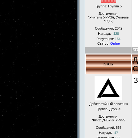
Группа: Группа 5
Достижения:
*Учитель УРР(6), Учитель
КР(12)
Сообщений:
2642
Награды:
128
Репутация:
154
Статус:
Online
Д
buzlik
С
З
Действ.тайный советник
Группа: Друзья
Достижения:
*КР-21,*РВУ-6, УРР-5
Сообщений:
858
Награды:
47