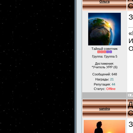
Ольга
С
З
«
И
О
Тайный советник
Группа: Группа 5
Достижения:
*Учитель УРР (6)
Сообщений:
648
Награды:
21
Репутация:
44
Статус:
Offline
Д
sandra
С
З