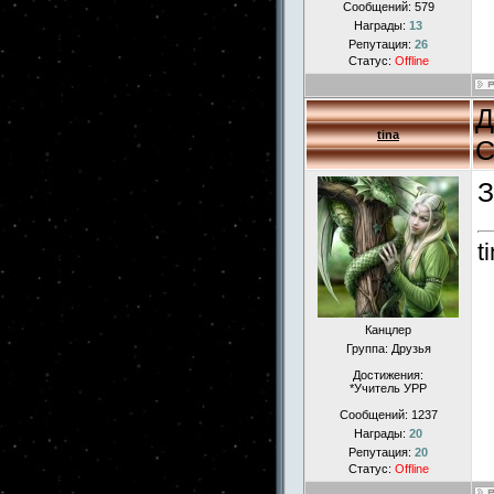
Сообщений:
579
Награды:
13
Репутация:
26
Статус:
Offline
Д
tina
С
З
t
Канцлер
Группа: Друзья
Достижения:
*Учитель УРР
Сообщений:
1237
Награды:
20
Репутация:
20
Статус:
Offline