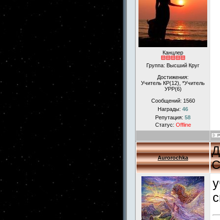
Канцлер
Группа: Высший Круг
Достижения:
Учитель КР(12), *Учитель
УРР(6)
Сообщений:
1560
Награды:
46
Репутация:
58
Статус:
Offline
Д
Aurorochka
С
у
с