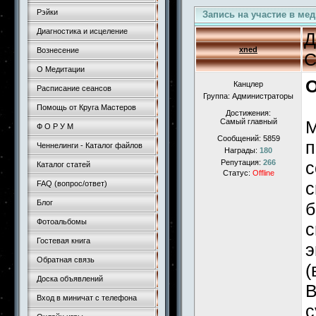
Рэйки
Запись на участие в ме
Диагностика и исцеление
Д
xned
Вознесение
С
О Медитации
О
Канцлер
Расписание сеансов
Группа: Администраторы
Помощь от Круга Мастеров
Достижения:
Самый главный
М
Ф О Р У М
Сообщений:
5859
п
Ченнелинги - Каталог файлов
Награды:
180
Репутация:
266
с
Каталог статей
Статус:
Offline
с
FAQ (вопрос/ответ)
Блог
б
Фотоальбомы
с
Гостевая книга
э
Обратная связь
(
Доска объявлений
В
Вход в миничат с телефона
с