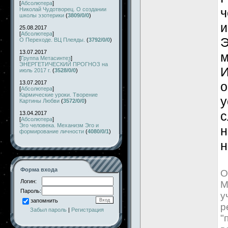
[
Абсолютера
]
ч
Николай Чудотворец. О создании
школы эзотерики
(
3809/0/0
)
и
25.08.2017
[
Абсолютера
]
Э
О Переходе. ВЦ Плеяды.
(
3792/0/0
)
13.07.2017
м
[
Группа Метасинтез
]
ЭНЕРГЕТИЧЕСКИЙ ПРОГНОЗ на
И
июль 2017 г.
(
3528/0/0
)
13.07.2017
о
[
Абсолютера
]
Кармические уроки. Творение
у
Картины Любви
(
3572/0/0
)
с
13.04.2017
[
Абсолютера
]
Эго человека. Механизм Эго и
н
формирование личности
(
4080/0/1
)
н
Форма входа
О
Логин:
М
Пароль:
у
запомнить
р
Забыл пароль
|
Регистрация
"