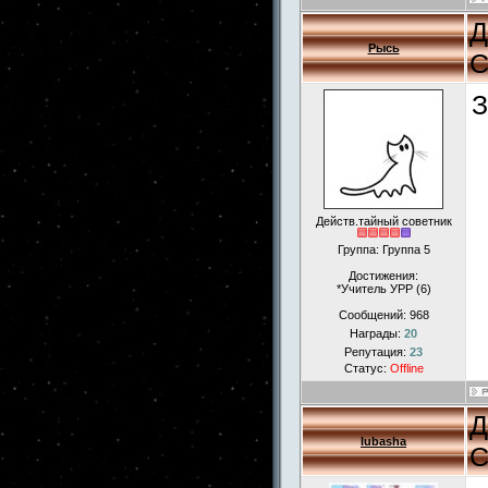
Д
Рысь
С
З
Действ.тайный советник
Группа: Группа 5
Достижения:
*Учитель УРР (6)
Сообщений:
968
Награды:
20
Репутация:
23
Статус:
Offline
Д
lubasha
С