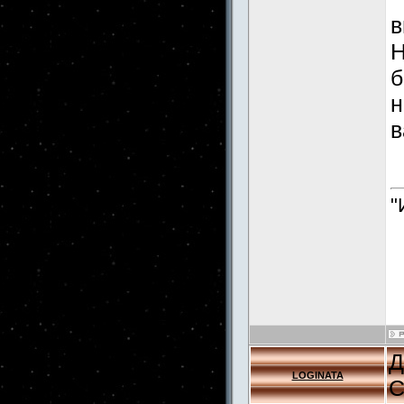
в
Н
б
н
в
"
Д
LOGINATA
С