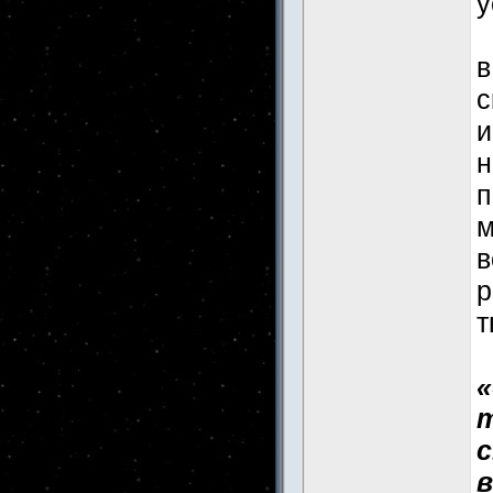
у
В
в
с
и
н
п
м
в
р
т
т
с
в