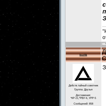
с
п
Э
"
о
Д
buzlik
С
З
Действ.тайный советник
Группа: Друзья
Достижения:
*КР-21,*РВУ-6, УРР-5
Сообщений:
858