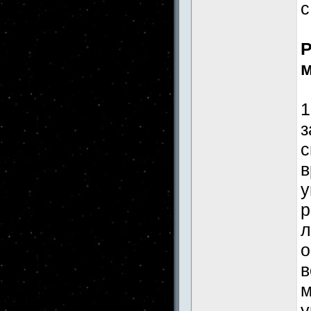
с
Р
м
1
з
с
в
у
р
л
о
в
м
у