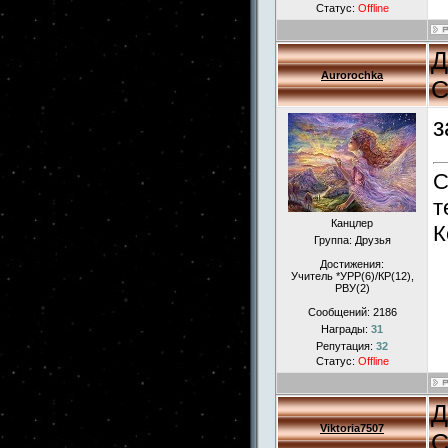
Статус:
Offline
Д
Aurorochka
С
з
С
т
Канцлер
К
Группа: Друзья
Достижения:
Учитель *УРР(6)/КР(12),
РВУ(2)
Сообщений:
2186
Награды:
31
Репутация:
32
Статус:
Offline
Д
Viktoria7507
С