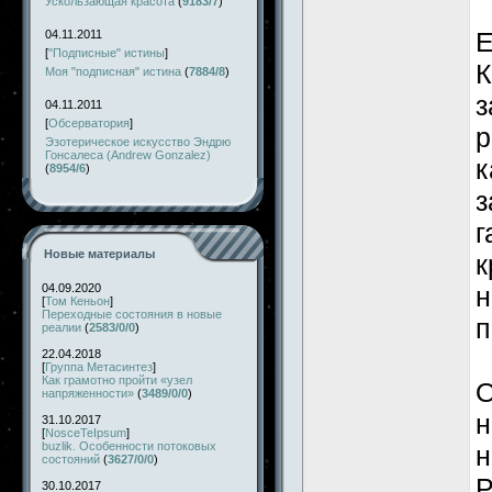
Ускользающая красота
(
9183/7
)
Е
04.11.2011
[
"Подписные" истины
]
К
Моя "подписная" истина
(
7884/8
)
з
04.11.2011
[
Обсерватория
]
р
Эзотерическое искусство Эндрю
Гонсалеса (Andrew Gonzalez)
к
(
8954/6
)
з
г
Новые материалы
к
04.09.2020
н
[
Том Кеньон
]
Переходные состояния в новые
п
реалии
(
2583/0/0
)
22.04.2018
[
Группа Метасинтез
]
Как грамотно пройти «узел
О
напряженности»
(
3489/0/0
)
н
31.10.2017
[
NosceTeIpsum
]
buzlik. Особенности потоковых
н
состояний
(
3627/0/0
)
Р
30.10.2017