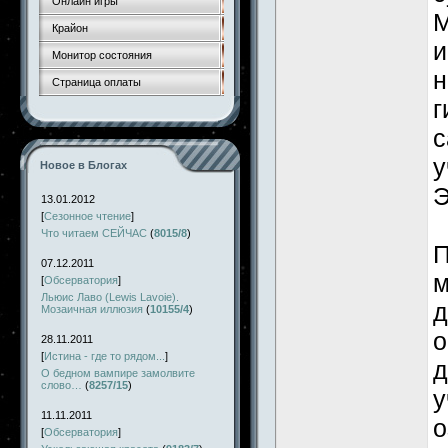
Онлайн игры
М
Крайон
и
Монитор состояния
н
Страница оплаты
г
с
у
Новое в Блогах
Э
13.01.2012
[
Сезонное чтение
]
Что читаем СЕЙЧАС
(
8015/8
)
П
07.12.2011
м
[
Обсерватория
]
Льюис Лаво (Lewis Lavoie).
д
Мозаичная иллюзия
(
10155/4
)
о
28.11.2011
[
Истина - где то рядом...
]
д
О бедном вампире замолвите
слово…
(
8257/15
)
у
11.11.2011
о
[
Обсерватория
]