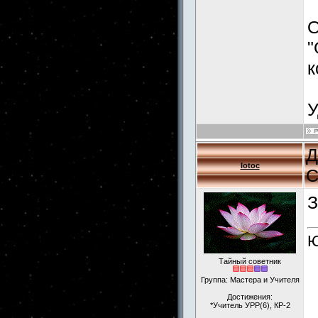
О
"
к
У
Д
lotoc
С
З
Ю
Тайный советник
Группа: Мастера и Учителя
Достижения:
*Учитель УРР(6), КР-2