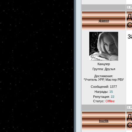
Д
факел
С
з
Канцлер
Группа: Друзья
Достижения:
*Учитель УРР, Мастер РВУ
Сообщений:
1377
Награды:
15
Репутация:
22
Статус:
Offline
Д
buzlik
С