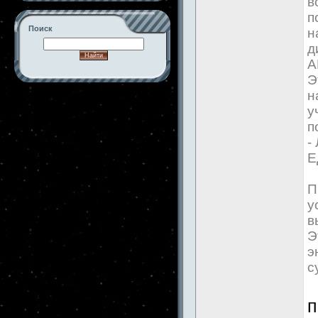
в
п
Поиск
н
д
А
Э
н
-->
у
п
-
Е
П
у
в
Э
э
с
п