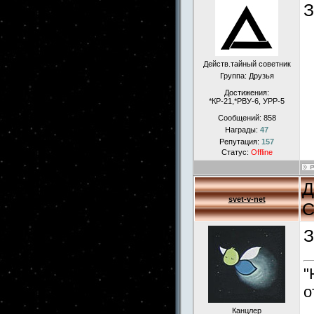
З
Действ.тайный советник
Группа: Друзья
Достижения:
*КР-21,*РВУ-6, УРР-5
Сообщений:
858
Награды:
47
Репутация:
157
Статус:
Offline
Д
svet-v-net
С
З
"
о
Канцлер