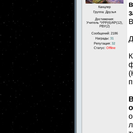
в
Канцлер
з
Группа: Друзья
Достижения:
Учитель *УРР(6)/КР(12),
РВУ(2)
Сообщений:
2186
Д
Награды:
31
Репутация:
32
Статус:
Offline
К
ф
(
п
В
о
о
л