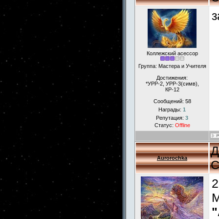
з
Коллежский асессор
Группа: Мастера и Учителя
Достижения:
*УРР-2, УРР-3(симв),
КР-12
Сообщений:
58
Награды:
1
Репутация:
3
Статус:
Offline
Д
Aurorochka
С
2
М
"