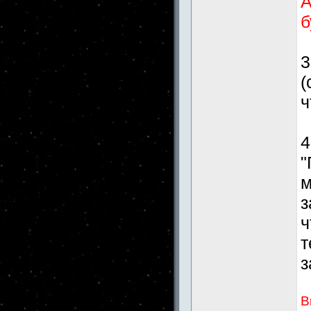
А
б
3
(
ч
4
"
м
з
ч
т
з
В