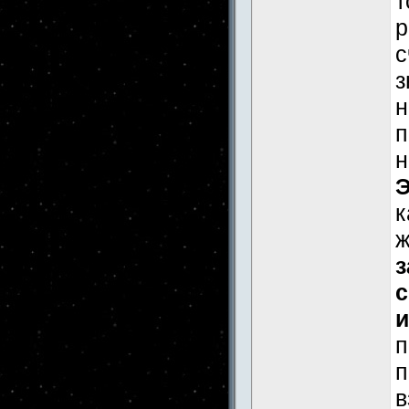
т
р
с
з
н
п
н
Э
к
ж
з
с
и
п
п
в