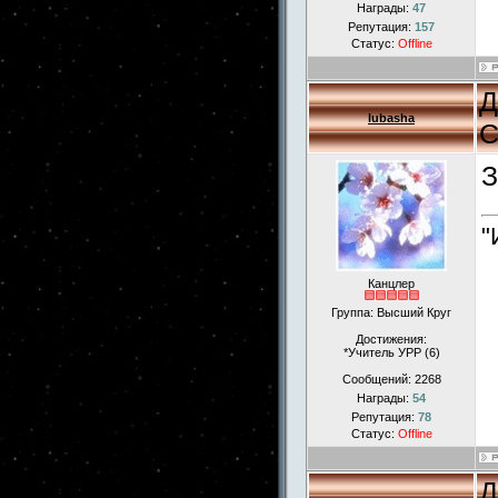
Награды:
47
Репутация:
157
Статус:
Offline
Д
lubasha
С
З
"
Канцлер
Группа: Высший Круг
Достижения:
*Учитель УРР (6)
Сообщений:
2268
Награды:
54
Репутация:
78
Статус:
Offline
Д