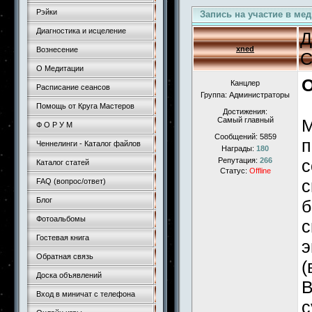
Рэйки
Запись на участие в ме
Диагностика и исцеление
Д
xned
Вознесение
С
О Медитации
О
Канцлер
Расписание сеансов
Группа: Администраторы
Помощь от Круга Мастеров
Достижения:
Самый главный
М
Ф О Р У М
Сообщений:
5859
п
Ченнелинги - Каталог файлов
Награды:
180
Репутация:
266
с
Каталог статей
Статус:
Offline
с
FAQ (вопрос/ответ)
Блог
б
Фотоальбомы
с
Гостевая книга
э
Обратная связь
(
Доска объявлений
В
Вход в миничат с телефона
с