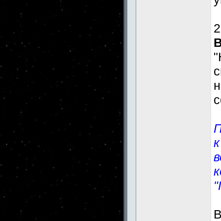
2
"
н
с
П
к
в
к
"
В