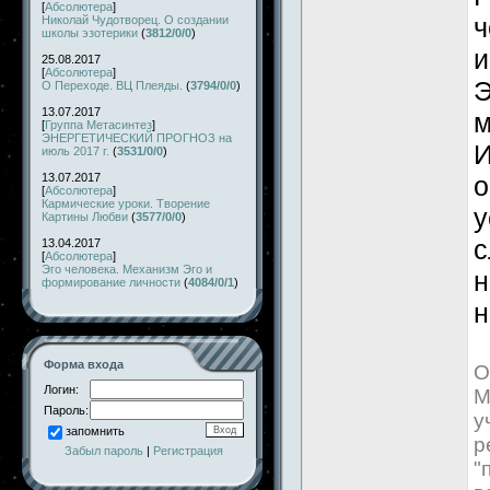
[
Абсолютера
]
ч
Николай Чудотворец. О создании
школы эзотерики
(
3812/0/0
)
и
25.08.2017
[
Абсолютера
]
Э
О Переходе. ВЦ Плеяды.
(
3794/0/0
)
13.07.2017
м
[
Группа Метасинтез
]
ЭНЕРГЕТИЧЕСКИЙ ПРОГНОЗ на
И
июль 2017 г.
(
3531/0/0
)
13.07.2017
о
[
Абсолютера
]
Кармические уроки. Творение
у
Картины Любви
(
3577/0/0
)
с
13.04.2017
[
Абсолютера
]
Эго человека. Механизм Эго и
н
формирование личности
(
4084/0/1
)
н
Форма входа
О
Логин:
М
Пароль:
у
запомнить
р
Забыл пароль
|
Регистрация
"