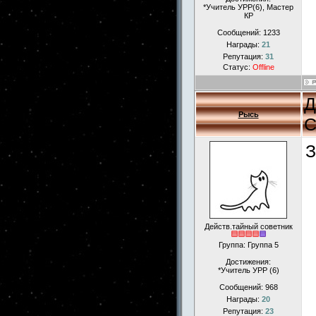
*Учитель УРР(6), Мастер
КР
Сообщений:
1233
Награды:
21
Репутация:
31
Статус:
Offline
Д
Рысь
С
З
Действ.тайный советник
Группа: Группа 5
Достижения:
*Учитель УРР (6)
Сообщений:
968
Награды:
20
Репутация:
23