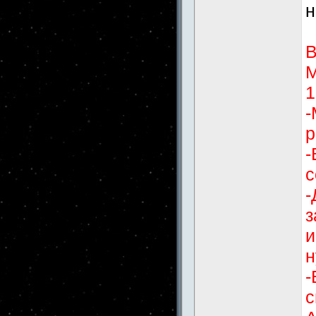
н
В
М
1
-
р
-
с
-
з
и
н
-
с