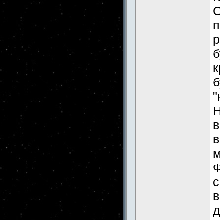
С
п
р
б
к
б
"
Н
в
в
м
Ф
с
в
д