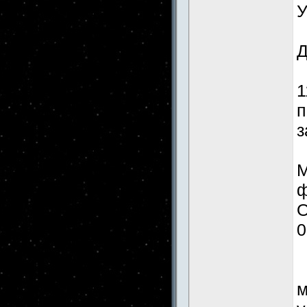
У
Д
1
п
з
М
ф
О
0
Л
м