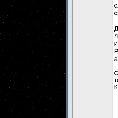
с
с
Д
л
и
а
С
т
К