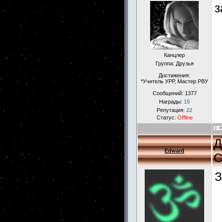
з
Канцлер
Группа: Друзья
Достижения:
*Учитель УРР, Мастер РВУ
Сообщений:
1377
Награды:
15
Репутация:
22
Статус:
Offline
Д
Edward
С
З