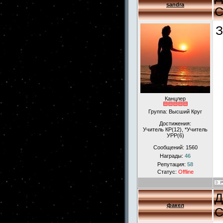
sandra
С
З
Канцлер
Группа: Высший Круг
Достижения:
Учитель КР(12), *Учитель
УРР(6)
Сообщений:
1560
Награды:
46
Репутация:
58
Статус:
Offline
Д
факел
С