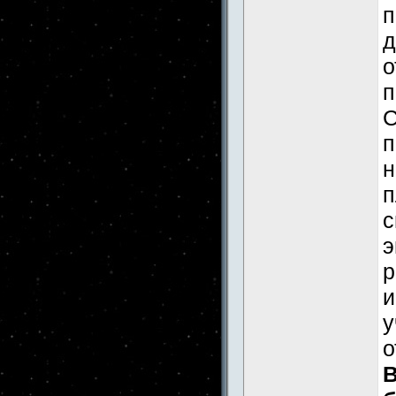
п
д
о
п
С
п
н
п
с
э
р
и
у
о
В