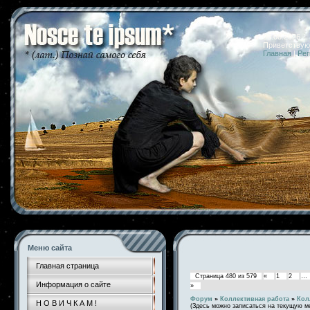
08.08.2026 
Приветствую
Главная
|
Рег
Меню сайта
Главная страница
Страница
480
из
579
«
1
2
…
Информация о сайте
»
Форум
»
Коллективная работа
»
Кол
Н О В И Ч К А М !
(Здесь можно записаться на текущую м