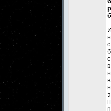
б
р
б
И
н
с
б
с
в
н
в
н
э
н
п