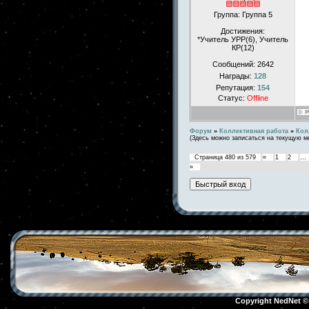
Группа: Группа 5
Достижения:
*Учитель УРР(6), Учитель
КР(12)
Сообщений:
2642
Награды:
128
Репутация:
154
Статус:
Offline
Форум
»
Коллективная работа
»
Кол
(Здесь можно записаться на текущую м
Страница
480
из
579
«
1
2
…
»
Copyright NedNet 