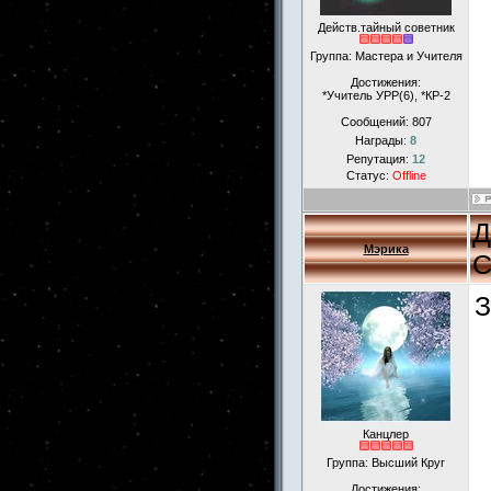
Действ.тайный советник
Группа: Мастера и Учителя
Достижения:
*Учитель УРР(6), *КР-2
Сообщений:
807
Награды:
8
Репутация:
12
Статус:
Offline
Д
Мэрика
С
З
Канцлер
Группа: Высший Круг
Достижения: