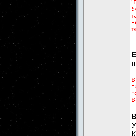
"
б
т
н
т
Е
п
В
п
п
В
В
У
К