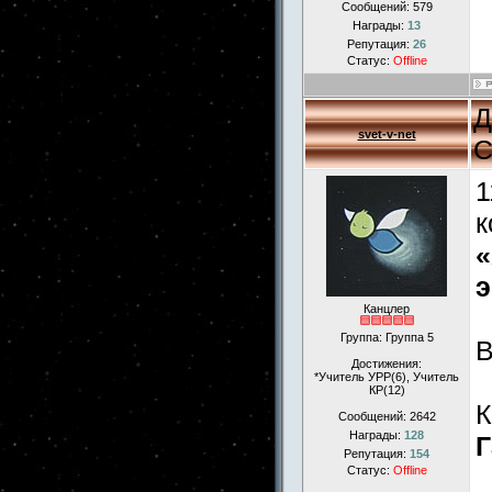
Сообщений:
579
Награды:
13
Репутация:
26
Статус:
Offline
Д
svet-v-net
С
1
к
«
э
Канцлер
Группа: Группа 5
Достижения:
*Учитель УРР(6), Учитель
КР(12)
К
Сообщений:
2642
Награды:
128
Г
Репутация:
154
Статус:
Offline