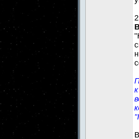
2
"
н
с
П
к
в
к
"
В