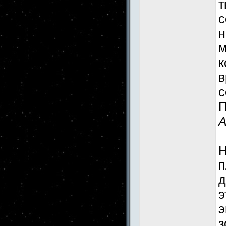
т
с
н
м
к
в
с
П
А
Н
п
д
э
э
з