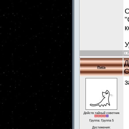
О
"
к
У
Д
Рысь
С
з
Действ.тайный советник
Группа: Группа 5
Достижения: