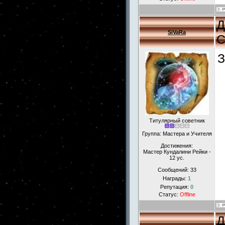
Д
SiVaRa
С
З
Титулярный советник
Группа: Мастера и Учителя
Достижения:
Мастер Кундалини Рейки -
12 ус.
Сообщений:
33
Награды:
1
Репутация:
0
Статус:
Offline
Д