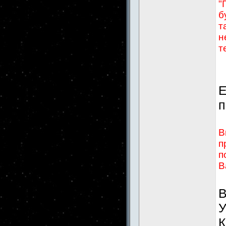
"
б
т
н
т
Е
п
В
п
п
В
В
У
К