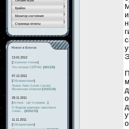
Онлайн игры
М
Крайон
и
Монитор состояния
н
Страница оплаты
г
с
у
Новое в Блогах
Э
13.01.2012
[
Сезонное чтение
]
Что читаем СЕЙЧАС
(
8012/8
)
П
07.12.2011
м
[
Обсерватория
]
Льюис Лаво (Lewis Lavoie).
д
Мозаичная иллюзия
(
10151/4
)
о
28.11.2011
[
Истина - где то рядом...
]
д
О бедном вампире замолвите
слово…
(
8252/15
)
у
11.11.2011
о
[
Обсерватория
]