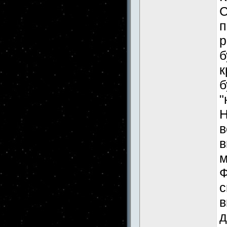
С
п
р
б
к
б
"
Н
в
в
м
Ф
с
в
д