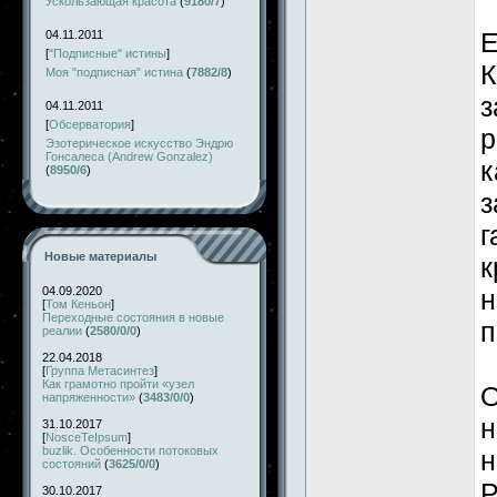
Ускользающая красота
(
9180/7
)
Е
04.11.2011
[
"Подписные" истины
]
К
Моя "подписная" истина
(
7882/8
)
з
04.11.2011
[
Обсерватория
]
р
Эзотерическое искусство Эндрю
Гонсалеса (Andrew Gonzalez)
к
(
8950/6
)
з
г
Новые материалы
к
04.09.2020
н
[
Том Кеньон
]
Переходные состояния в новые
п
реалии
(
2580/0/0
)
22.04.2018
[
Группа Метасинтез
]
Как грамотно пройти «узел
О
напряженности»
(
3483/0/0
)
н
31.10.2017
[
NosceTeIpsum
]
buzlik. Особенности потоковых
н
состояний
(
3625/0/0
)
Р
30.10.2017