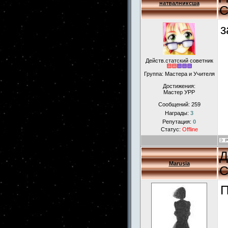
натвалниксша
С
з
Действ.статский советник
Группа: Мастера и Учителя
Достижения:
Мастер УРР
Сообщений:
259
Награды:
3
Репутация:
0
Статус:
Offline
Д
Marusia
С
П