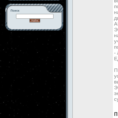
в
п
Поиск
н
д
А
Э
н
-->
у
п
-
Е
П
у
в
Э
э
с
п