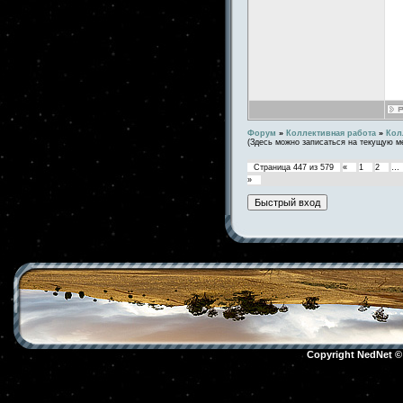
Форум
»
Коллективная работа
»
Кол
(Здесь можно записаться на текущую м
Страница
447
из
579
«
1
2
…
»
Copyright NedNet 