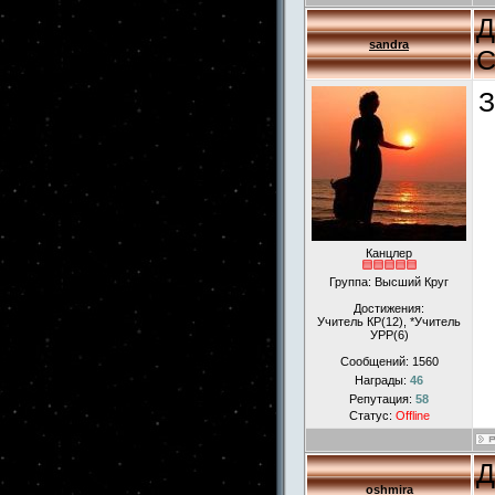
Д
sandra
С
З
Канцлер
Группа: Высший Круг
Достижения:
Учитель КР(12), *Учитель
УРР(6)
Сообщений:
1560
Награды:
46
Репутация:
58
Статус:
Offline
Д
oshmira