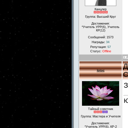
Канцлер
Группа: Высший Круг
Достижения:
*Учитель УРР(6), Учитель
КР(12)
Сообщений:
1573
Награды:
34
Репутация:
57
Статус:
Offline
Д
lotoc
С
З
Ю
Тайный советник
Группа: Мастера и Учителя
Достижения:
*Учитель УРР(6), КР-2