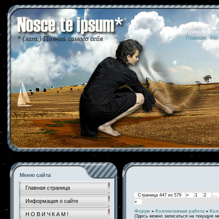
06.08.2026 
Приветствую
Главная
|
Рег
Меню сайта
Главная страница
Страница
447
из
579
«
1
2
…
Информация о сайте
»
Форум
»
Коллективная работа
»
Кол
Н О В И Ч К А М !
(Здесь можно записаться на текущую м