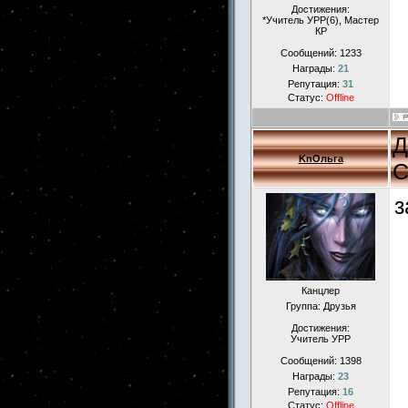
Достижения:
*Учитель УРР(6), Мастер
КР
Сообщений:
1233
Награды:
21
Репутация:
31
Статус:
Offline
Д
KnОльга
С
з
Канцлер
Группа: Друзья
Достижения:
Учитель УРР
Сообщений:
1398
Награды:
23
Репутация:
16
Статус:
Offline