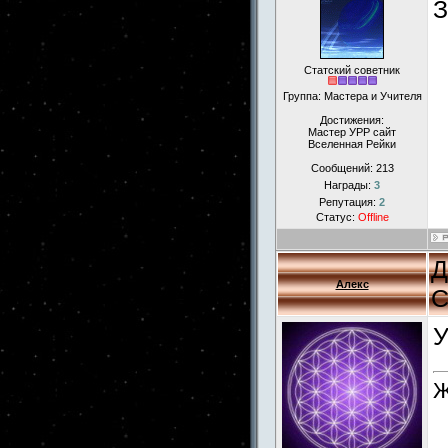
З
Статский советник
Группа: Мастера и Учителя
Достижения:
Мастер УРР сайт
Вселенная Рейки
Сообщений:
213
Награды:
3
Репутация:
2
Статус:
Offline
Д
Алекс
С
У
Ж