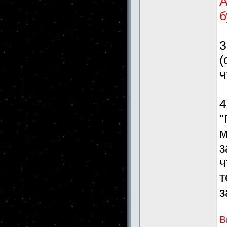
А
б
3
(
ч
4
"
м
з
ч
т
з
В