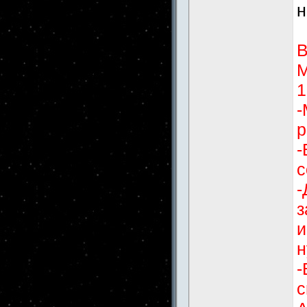
н
В
М
1
-
р
-
с
-
з
и
н
-
с