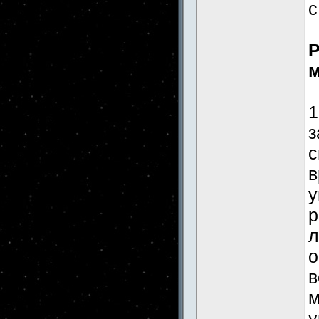
с
Р
м
1
з
с
в
у
р
л
о
в
м
у