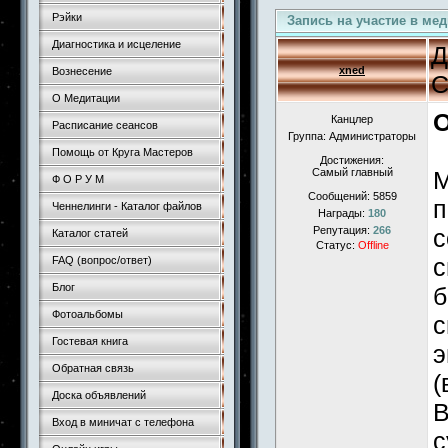
Рэйки
Запись на участие в ме
Диагностика и исцеление
Д
xned
Вознесение
С
О Медитации
О
Канцлер
Расписание сеансов
Группа: Администраторы
Помощь от Круга Мастеров
Достижения:
Самый главный
М
Ф О Р У М
Сообщений:
5859
п
Ченнелинги - Каталог файлов
Награды:
180
Репутация:
266
с
Каталог статей
Статус:
Offline
с
FAQ (вопрос/ответ)
Блог
б
Фотоальбомы
с
Гостевая книга
э
Обратная связь
(
Доска объявлений
В
Вход в миничат с телефона
с