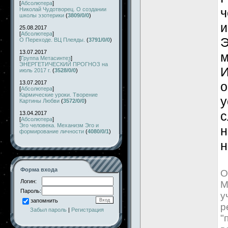
[
Абсолютера
]
ч
Николай Чудотворец. О создании
школы эзотерики
(
3809/0/0
)
и
25.08.2017
[
Абсолютера
]
Э
О Переходе. ВЦ Плеяды.
(
3791/0/0
)
13.07.2017
м
[
Группа Метасинтез
]
ЭНЕРГЕТИЧЕСКИЙ ПРОГНОЗ на
И
июль 2017 г.
(
3528/0/0
)
13.07.2017
о
[
Абсолютера
]
Кармические уроки. Творение
у
Картины Любви
(
3572/0/0
)
с
13.04.2017
[
Абсолютера
]
Эго человека. Механизм Эго и
н
формирование личности
(
4080/0/1
)
н
Форма входа
О
Логин:
М
Пароль:
у
запомнить
р
Забыл пароль
|
Регистрация
"