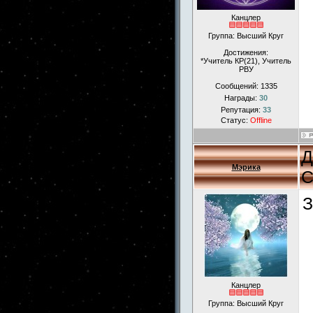
Канцлер
Группа: Высший Круг
Достижения:
*Учитель КР(21), Учитель
РВУ
Сообщений:
1335
Награды:
30
Репутация:
33
Статус:
Offline
Д
Мэрика
С
З
Канцлер
Группа: Высший Круг