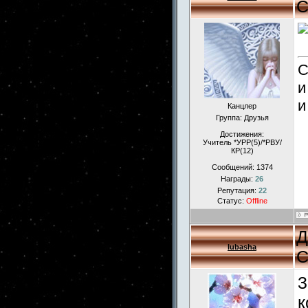
С
С
и
и
Канцлер
Группа: Друзья
Достижения:
Учитель *УРР(5)/*РВУ/
КР(12)
Сообщений:
1374
Награды:
26
Репутация:
22
Статус:
Offline
Д
lubasha
С
3
к