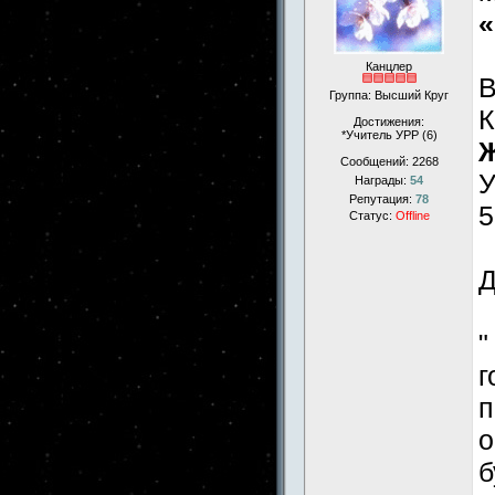
«
Канцлер
Группа: Высший Круг
К
Достижения:
*Учитель УРР (6)
Ж
Сообщений:
2268
У
Награды:
54
Репутация:
78
5
Статус:
Offline
Д
"
г
п
о
б