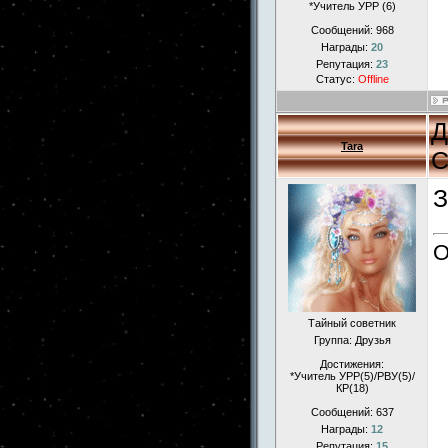
*Учитель УРР (6)
Сообщений:
968
Награды:
20
Репутация:
23
Статус:
Offline
Д
Tara
С
З
Тайный советник
Группа: Друзья
Достижения:
*Учитель УРР(5)/РВУ(5)/
КР(18)
Сообщений:
637
Награды:
12
Репутация:
15