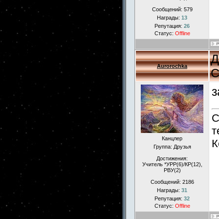
Сообщений:
579
Награды:
13
Репутация:
26
Статус:
Offline
Д
Aurorochka
С
з
С
т
Канцлер
К
Группа: Друзья
Достижения:
Учитель *УРР(6)/КР(12),
РВУ(2)
Сообщений:
2186
Награды:
31
Репутация:
32
Статус:
Offline