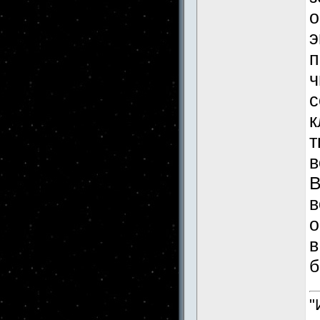
о
э
п
ч
с
к
т
в
В
в
о
в
б
"