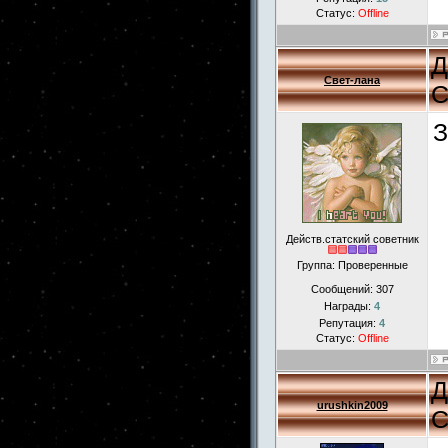
Статус:
Offline
Д
Свет-лана
С
З
Действ.статский советник
Группа: Проверенные
Сообщений:
307
Награды:
4
Репутация:
4
Статус:
Offline
Д
urushkin2009
С