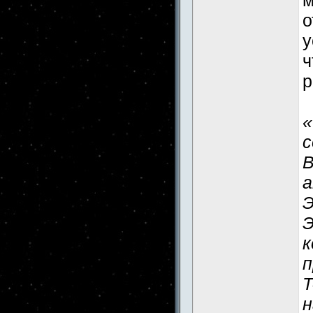
м
о
у
ч
р
«
с
В
а
Э
Э
к
п
Т
н