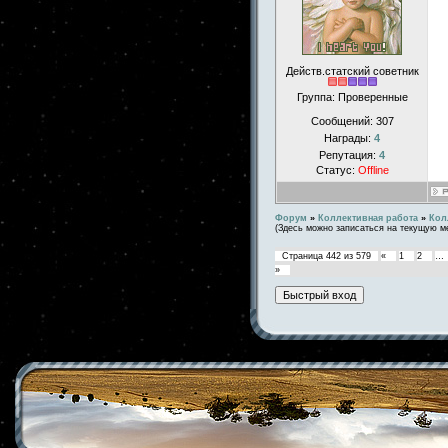
Действ.статский советник
Группа: Проверенные
Сообщений:
307
Награды:
4
Репутация:
4
Статус:
Offline
Форум
»
Коллективная работа
»
Кол
(Здесь можно записаться на текущую м
Страница
442
из
579
«
1
2
…
»