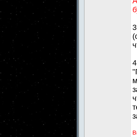
А
б
3
(
ч
4
"
м
з
ч
т
з
В