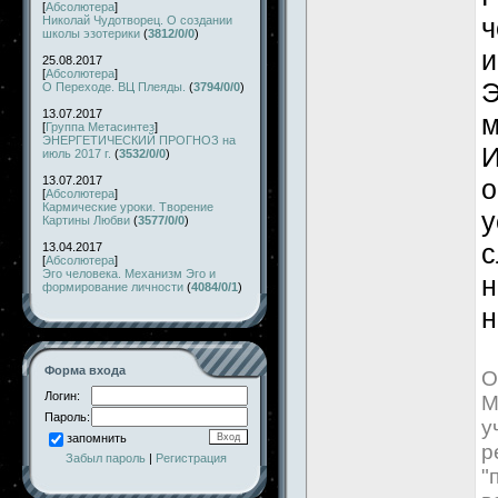
[
Абсолютера
]
ч
Николай Чудотворец. О создании
школы эзотерики
(
3812/0/0
)
и
25.08.2017
[
Абсолютера
]
Э
О Переходе. ВЦ Плеяды.
(
3794/0/0
)
13.07.2017
м
[
Группа Метасинтез
]
ЭНЕРГЕТИЧЕСКИЙ ПРОГНОЗ на
И
июль 2017 г.
(
3532/0/0
)
13.07.2017
о
[
Абсолютера
]
Кармические уроки. Творение
у
Картины Любви
(
3577/0/0
)
с
13.04.2017
[
Абсолютера
]
Эго человека. Механизм Эго и
н
формирование личности
(
4084/0/1
)
н
Форма входа
О
Логин:
М
Пароль:
у
запомнить
р
Забыл пароль
|
Регистрация
"