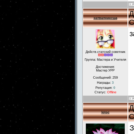
Д
натвалниксша
С
з
Действ.статский советник
Группа: Мастера и Учителя
Достижения:
Мастер УРР
Сообщений:
259
Награды:
3
Репутация:
0
Статус:
Offline
Д
lotoc
С
З