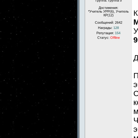
Группа: Группа 5
Достижения:
К
*Учитель УРР(6), Учитель
КР(12)
М
Сообщений:
2642
Награды:
128
У
Репутация:
154
9
Статус:
Offline
Д
П
э
С
к
м
Ч
э