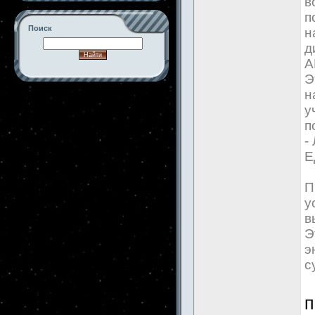
в
п
Поиск
н
д
А
Э
н
-->
у
п
-
Е
П
у
в
Э
э
с
п