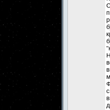
С
п
р
б
к
б
"
Н
в
в
м
Ф
с
в
д