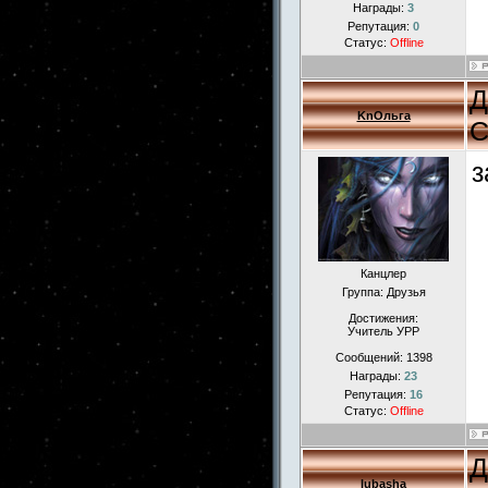
Награды:
3
Репутация:
0
Статус:
Offline
Д
KnОльга
С
з
Канцлер
Группа: Друзья
Достижения:
Учитель УРР
Сообщений:
1398
Награды:
23
Репутация:
16
Статус:
Offline
Д
lubasha