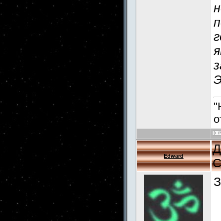
н
п
г
я
з
Э
"
о
Д
Edward
С
З