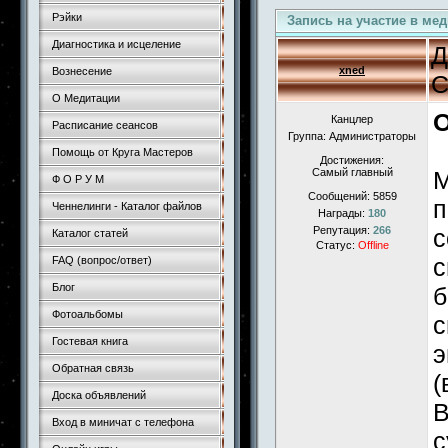
Рэйки
Запись на участие в ме
Диагностика и исцеление
Д
xned
Вознесение
С
О Медитации
О
Канцлер
Расписание сеансов
Группа: Администраторы
Помощь от Круга Мастеров
Достижения:
Самый главный
М
Ф О Р У М
Сообщений:
5859
п
Ченнелинги - Каталог файлов
Награды:
180
Репутация:
266
с
Каталог статей
Статус:
Offline
с
FAQ (вопрос/ответ)
Блог
б
Фотоальбомы
с
Гостевая книга
э
Обратная связь
(
Доска объявлений
В
Вход в миничат с телефона
с