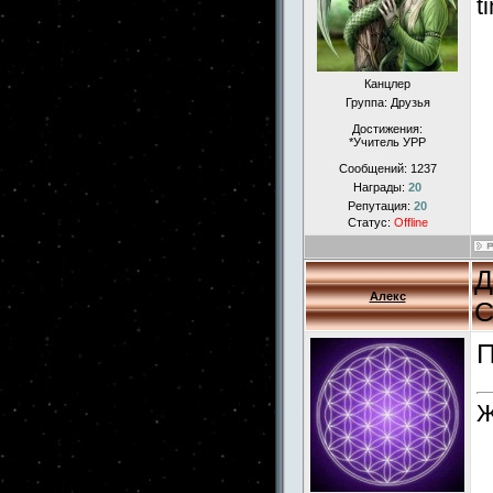
t
Канцлер
Группа: Друзья
Достижения:
*Учитель УРР
Сообщений:
1237
Награды:
20
Репутация:
20
Статус:
Offline
Д
Алекс
С
П
Ж