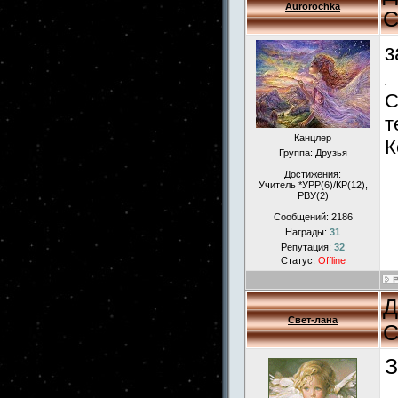
Aurorochka
С
з
С
т
Канцлер
К
Группа: Друзья
Достижения:
Учитель *УРР(6)/КР(12),
РВУ(2)
Сообщений:
2186
Награды:
31
Репутация:
32
Статус:
Offline
Д
Свет-лана
С
З