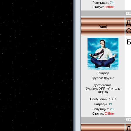
Репутация:
74
Статус:
Offline
Д
Yurei
С
Б
Канцлер
Группа: Друзья
Достижения:
Учитель УРР, *Учитель
КР(18)
Сообщений:
1357
Награды:
19
Репутация:
23
Статус:
Offline
Д