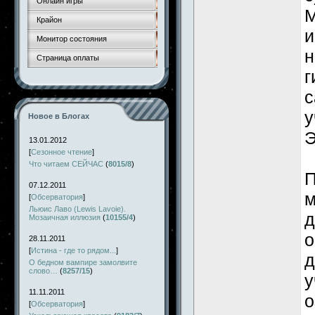
Онлайн игры
М
Крайон
и
Монитор состояния
н
Страница оплаты
г
с
у
Новое в Блогах
Э
13.01.2012
[
Сезонное чтение
]
Что читаем СЕЙЧАС
(
8015/8
)
П
07.12.2011
м
[
Обсерватория
]
Льюис Лаво (Lewis Lavoie).
д
Мозаичная иллюзия
(
10155/4
)
о
28.11.2011
[
Истина - где то рядом...
]
д
О бедном вампире замолвите
слово…
(
8257/15
)
у
11.11.2011
о
[
Обсерватория
]