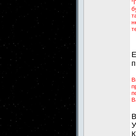
"
б
т
н
т
Е
п
В
п
п
В
В
У
К