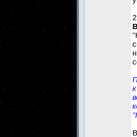
2
"
н
с
П
к
в
к
"
В