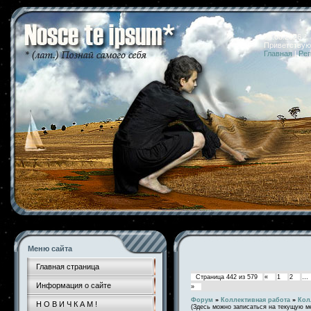
08.08.2026 
Приветствую
Главная
|
Рег
Меню сайта
Главная страница
Страница
442
из
579
«
1
2
…
Информация о сайте
»
Форум
»
Коллективная работа
»
Кол
Н О В И Ч К А М !
(Здесь можно записаться на текущую м