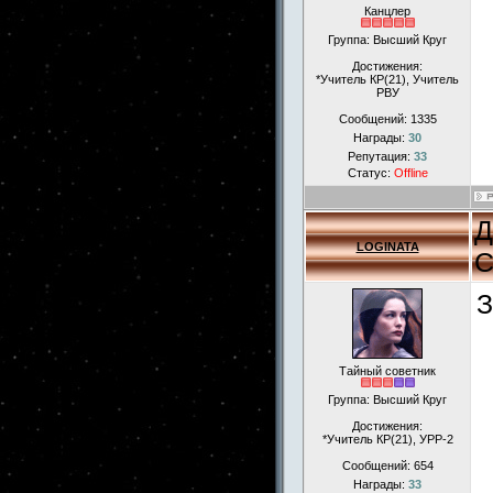
Канцлер
Группа: Высший Круг
Достижения:
*Учитель КР(21), Учитель
РВУ
Сообщений:
1335
Награды:
30
Репутация:
33
Статус:
Offline
Д
LOGINATA
С
З
Тайный советник
Группа: Высший Круг
Достижения:
*Учитель КР(21), УРР-2
Сообщений:
654
Награды:
33