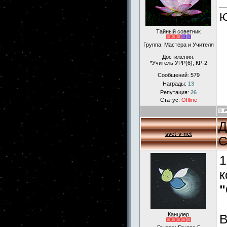
Ю
Тайный советник
Группа: Мастера и Учителя
Достижения:
*Учитель УРР(6), КР-2
Сообщений:
579
Награды:
13
Репутация:
26
Статус:
Offline
Д
svet-v-net
С
1
к
"
Канцлер