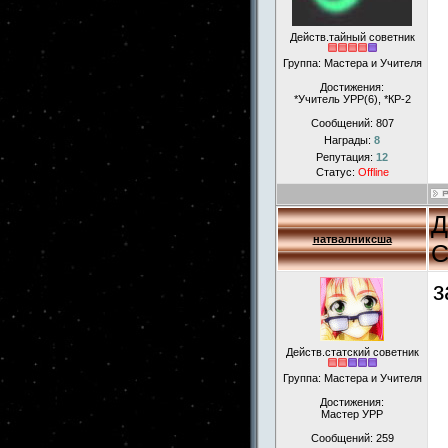
Действ.тайный советник
Группа: Мастера и Учителя
Достижения:
*Учитель УРР(6), *КР-2
Сообщений:
807
Награды:
8
Репутация:
12
Статус:
Offline
Д
натвалниксша
С
з
Действ.статский советник
Группа: Мастера и Учителя
Достижения:
Мастер УРР
Сообщений:
259