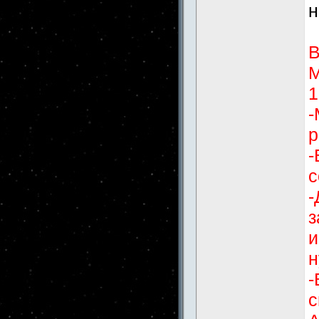
н
В
М
1
-
р
-
с
-
з
и
н
-
с