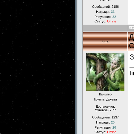
Сообщений:
2186
Награды:
31
Репутация:
32
Статус:
Offline
Д
tina
С
З
t
Канцлер
Группа: Друзья
Достижения:
*Учитель УРР
Сообщений:
1237
Награды:
20
Репутация:
20
Статус:
Offline