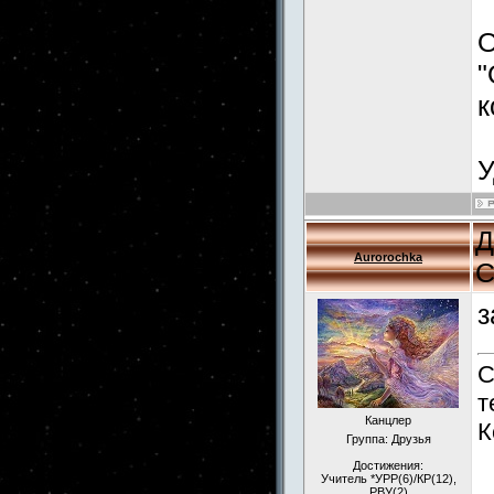
О
"
к
У
Д
Aurorochka
С
з
С
т
Канцлер
К
Группа: Друзья
Достижения:
Учитель *УРР(6)/КР(12),
РВУ(2)