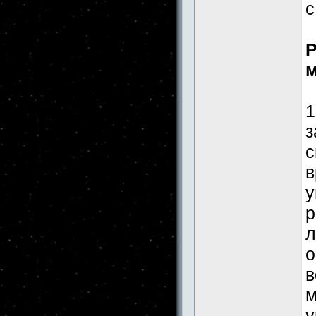
с
Р
м
1
з
с
в
у
р
л
о
в
м
у