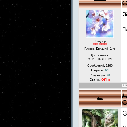
С
з
"
Канцлер
Группа: Высший Круг
Достижения:
*Учитель УРР (6)
Сообщений:
2268
Награды:
54
Репутация:
78
Статус:
Offline
Д
tina
С
З