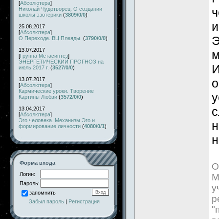
[
Абсолютера
]
ч
Николай Чудотворец. О создании
школы эзотерики
(
3809/0/0
)
и
25.08.2017
[
Абсолютера
]
Э
О Переходе. ВЦ Плеяды.
(
3790/0/0
)
13.07.2017
м
[
Группа Метасинтез
]
ЭНЕРГЕТИЧЕСКИЙ ПРОГНОЗ на
И
июль 2017 г.
(
3527/0/0
)
13.07.2017
о
[
Абсолютера
]
Кармические уроки. Творение
у
Картины Любви
(
3572/0/0
)
с
13.04.2017
[
Абсолютера
]
Эго человека. Механизм Эго и
н
формирование личности
(
4080/0/1
)
н
Форма входа
О
Логин:
М
Пароль:
у
запомнить
р
Забыл пароль
|
Регистрация
"