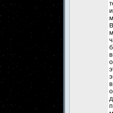
т
и
м
В
м
ч
б
в
о
э
э
в
о
д
п