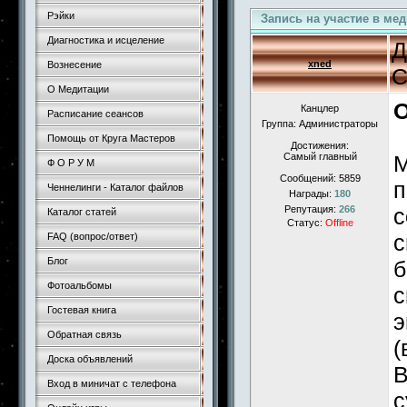
Рэйки
Запись на участие в ме
Диагностика и исцеление
Д
xned
Вознесение
С
О Медитации
О
Канцлер
Расписание сеансов
Группа: Администраторы
Помощь от Круга Мастеров
Достижения:
Самый главный
М
Ф О Р У М
Сообщений:
5859
п
Ченнелинги - Каталог файлов
Награды:
180
Репутация:
266
с
Каталог статей
Статус:
Offline
с
FAQ (вопрос/ответ)
Блог
б
Фотоальбомы
с
Гостевая книга
э
Обратная связь
(
Доска объявлений
В
Вход в миничат с телефона
с