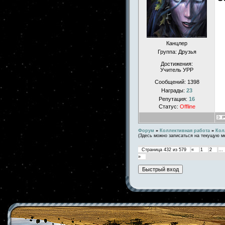
Канцлер
Группа: Друзья
Достижения:
Учитель УРР
Сообщений:
1398
Награды:
23
Репутация:
16
Статус:
Offline
Форум
»
Коллективная работа
»
Кол
(Здесь можно записаться на текущую м
Страница
432
из
579
«
1
2
…
»