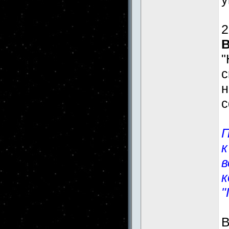
2
"
н
с
П
к
в
к
"
В