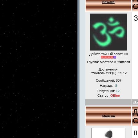
Edward
С
З
Действ.тайный советник
Группа: Мастера и Учителя
Достижения:
*Учитель УРР(6), *КР-2
Сообщений:
807
Награды:
8
Репутация:
12
Статус:
Offline
Д
Marusia
С
п