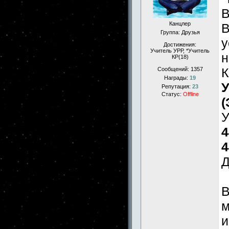
Канцлер
В
Группа: Друзья
у
Достижения:
Учитель УРР, *Учитель
н
КР(18)
К
Сообщений:
1357
Награды:
19
У
Репутация:
23
Статус:
Offline
(
У
4
4
Д
В
м
и