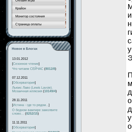
Онлайн игры
М
Крайон
и
Монитор состояния
н
Страница оплаты
г
с
у
Новое в Блогах
Э
13.01.2012
[
Сезонное чтение
]
Что читаем СЕЙЧАС
(
8012/8
)
П
07.12.2011
м
[
Обсерватория
]
Льюис Лаво (Lewis Lavoie).
д
Мозаичная иллюзия
(
10149/4
)
о
28.11.2011
[
Истина - где то рядом...
]
д
О бедном вампире замолвите
слово…
(
8252/15
)
у
11.11.2011
о
[
Обсерватория
]