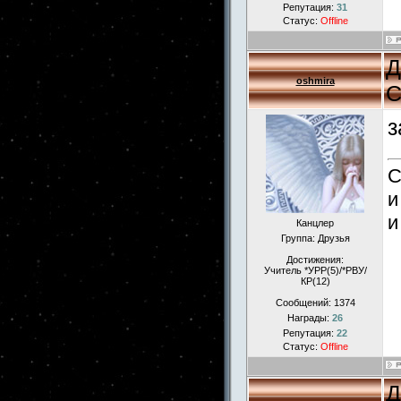
Репутация:
31
Статус:
Offline
Д
oshmira
С
з
С
и
и
Канцлер
Группа: Друзья
Достижения:
Учитель *УРР(5)/*РВУ/
КР(12)
Сообщений:
1374
Награды:
26
Репутация:
22
Статус:
Offline
Д