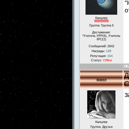
"
о
Канцлер
Группа: Группа 5
Достижения:
*Учитель УРР(6), Учитель
КР(12)
Сообщений:
2642
Награды:
128
Репутация:
154
Статус:
Offline
Д
факел
С
з
Канцлер
Группа: Друзья