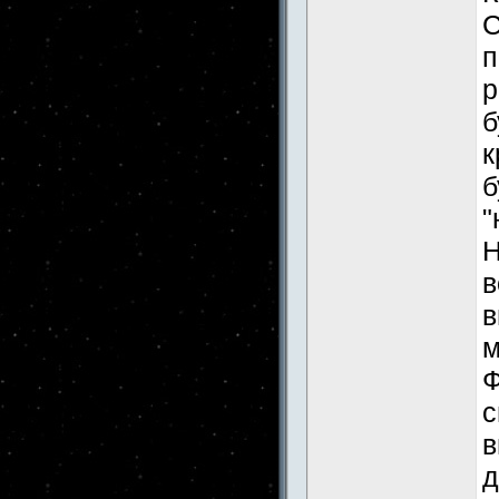
С
п
р
б
к
б
"
Н
в
в
м
Ф
с
в
д