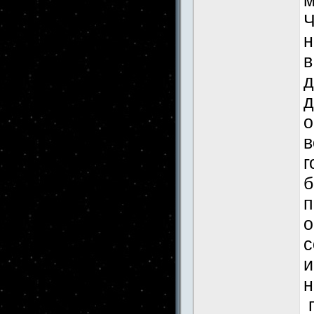
м
Ч
н
в
д
д
о
в
г
б
п
о
с
и
н
п