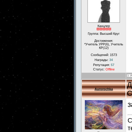
Канцлер
Группа: Высший Круг
Достижения:
*Учитель УРР(6), Учитель
КР(12)
Сообщений:
1573
Награды:
34
Репутация:
57
Статус:
Offline
Д
Aurorochka
С
з
С
т