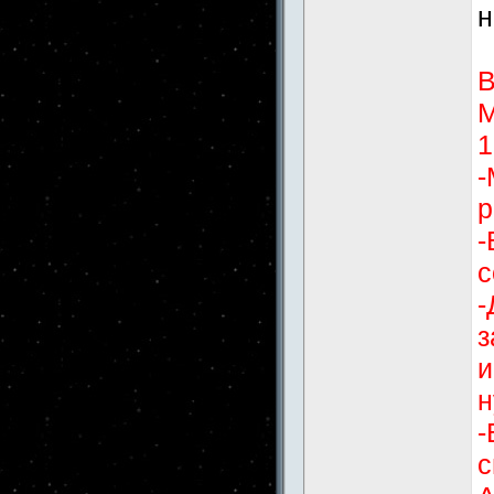
н
В
М
1
-
р
-
с
-
з
и
н
-
с