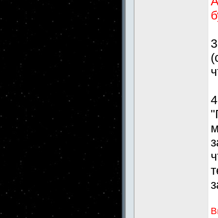
А
б
3
(
ч
4
"
м
з
ч
т
з
В