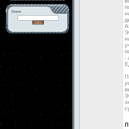
в
п
Поиск
н
д
А
Э
н
-->
у
п
-
Е
П
у
в
Э
э
с
п