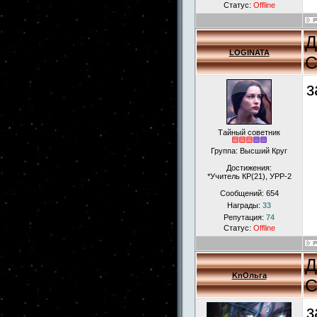
Статус:
Offline
Д
LOGINATA
С
з
Тайный советник
Группа: Высший Круг
Достижения:
*Учитель КР(21), УРР-2
Сообщений:
654
Награды:
33
Репутация:
74
Статус:
Offline
Д
KnОльга
С
з