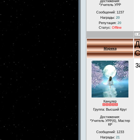
Достижения:
*Учитель УРР
Сообщений:
1237
Награды:
20
Репутация:
20
Статус:
Offline
Д
Мэрика
С
з
Канцлер
Группа: Высший Круг
Достижения:
*Учитель УРР(6), Мастер
КР
Сообщений:
1233
Награды:
21