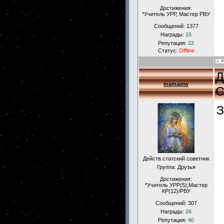
Достижения:
*Учитель УРР, Мастер РВУ
Сообщений:
1377
Награды:
15
Репутация:
22
Статус:
Offline
Д
mamajew
С
З
Действ.статский советник
Группа: Друзья
Достижения:
*Учитель УРР(5),Мастер
КР(12)/РВУ
Сообщений:
307
Награды:
26
Репутация:
40