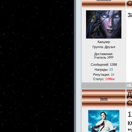
С
з
Канцлер
Группа: Друзья
Достижения:
Учитель УРР
Сообщений:
1398
Награды:
23
Репутация:
16
Статус:
Offline
Д
Yurei
С
1
к
"