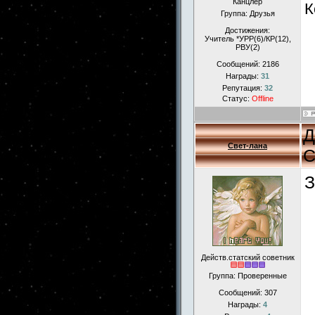
Канцлер
К
Группа: Друзья
Достижения:
Учитель *УРР(6)/КР(12),
РВУ(2)
Сообщений:
2186
Награды:
31
Репутация:
32
Статус:
Offline
Д
Свет-лана
С
З
Действ.статский советник
Группа: Проверенные
Сообщений:
307
Награды:
4