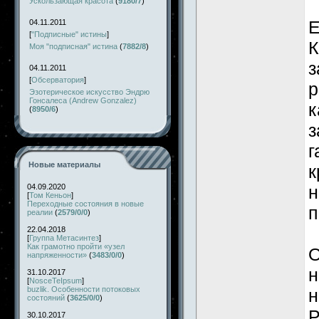
Ускользающая красота
(
9180/7
)
Е
04.11.2011
[
"Подписные" истины
]
К
Моя "подписная" истина
(
7882/8
)
з
04.11.2011
[
Обсерватория
]
р
Эзотерическое искусство Эндрю
Гонсалеса (Andrew Gonzalez)
к
(
8950/6
)
з
г
Новые материалы
к
04.09.2020
н
[
Том Кеньон
]
Переходные состояния в новые
п
реалии
(
2579/0/0
)
22.04.2018
[
Группа Метасинтез
]
Как грамотно пройти «узел
О
напряженности»
(
3483/0/0
)
н
31.10.2017
[
NosceTeIpsum
]
buzlik. Особенности потоковых
н
состояний
(
3625/0/0
)
Р
30.10.2017