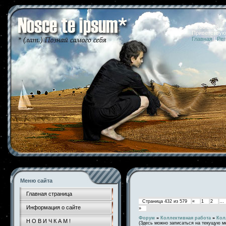
06.08.2026 
Приветствую
Главная
|
Рег
Меню сайта
Главная страница
Страница
432
из
579
«
1
2
…
Информация о сайте
»
Форум
»
Коллективная работа
»
Кол
Н О В И Ч К А М !
(Здесь можно записаться на текущую м