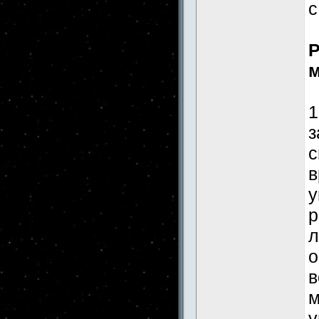
с
Р
м
1
з
с
в
у
р
л
о
в
м
у