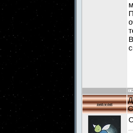
м
П
о
т
В
с
Д
svet-v-net
С
О