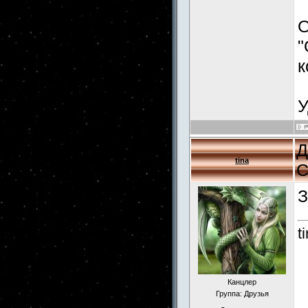
О
"
к
У
Д
tina
С
З
t
Канцлер
Группа: Друзья