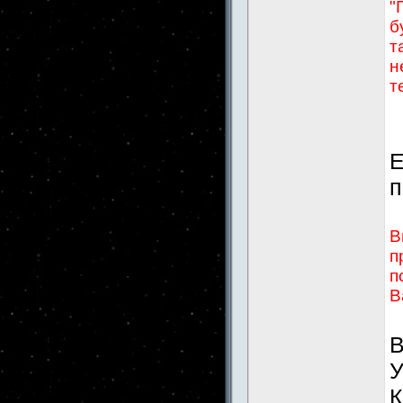
"
б
т
н
т
Е
п
В
п
п
В
В
У
К