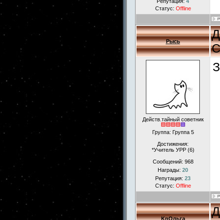
Репутация:
4
Статус:
Offline
Д
Рысь
С
З
Действ.тайный советник
Группа: Группа 5
Достижения:
*Учитель УРР (6)
Сообщений:
968
Награды:
20
Репутация:
23
Статус:
Offline
Д
KnОльга