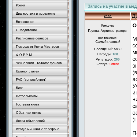
Рэйки
Запись на участие в ме
Диагностика и исцеление
Д
xned
Вознесение
О
Канцлер
О Медитации
Группа: Администраторы
М
Достижения:
Расписание сеансов
Самый главный
с
Помощь от Круга Мастеров
Сообщений:
5859
м
Награды:
180
Ф О Р У М
с
Репутация:
266
Ченнелинги - Каталог файлов
Статус:
Offline
э
(
Каталог статей
а
FAQ (вопрос/ответ)
У
Блог
и
Фотоальбомы
н
Гостевая книга
с
о
Обратная связь
(
Доска объявлений
Вход в миничат с телефона
П