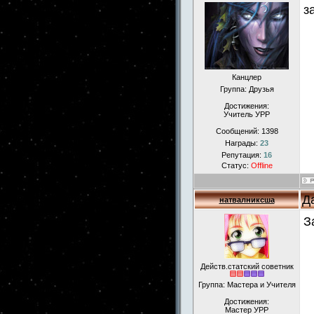
з
Канцлер
Группа: Друзья
Достижения:
Учитель УРР
Сообщений:
1398
Награды:
23
Репутация:
16
Статус:
Offline
Д
натвалниксша
З
Действ.статский советник
Группа: Мастера и Учителя
Достижения:
Мастер УРР