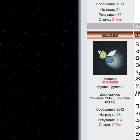
Сообщений:
1573
Награды:
34
Репутация:
57
Статус:
Offline
Д
svet-v-net
В
к
О
В
К
Ж
Канцлер
У
Группа: Группа 5
Д
Достижения:
*Учитель УРР(6), Учитель
КР(12)
П
Сообщений:
2642
н
Награды:
128
с
Репутация:
154
Статус:
Offline
с
Е