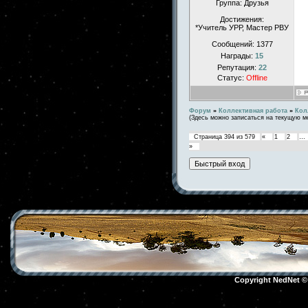
Группа: Друзья
Достижения:
*Учитель УРР, Мастер РВУ
Сообщений:
1377
Награды:
15
Репутация:
22
Статус:
Offline
Форум
»
Коллективная работа
»
Кол
(Здесь можно записаться на текущую м
Страница
394
из
579
«
1
2
…
»
Copyright NedNet 