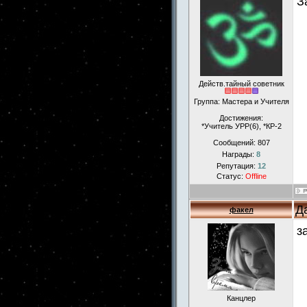
З
Действ.тайный советник
Группа: Мастера и Учителя
Достижения:
*Учитель УРР(6), *КР-2
Сообщений:
807
Награды:
8
Репутация:
12
Статус:
Offline
Д
факел
з
Канцлер