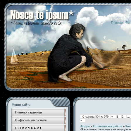
09.08.2026 
Приветствую
Главная
|
Рег
Меню сайта
Главная страница
Страница
394
из
579
«
1
2
…
Информация о сайте
»
Форум
»
Коллективная работа
»
Кол
Н О В И Ч К А М !
(Здесь можно записаться на текущую м