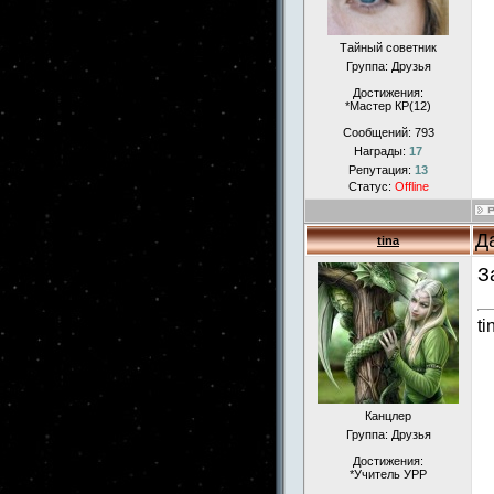
Тайный советник
Группа: Друзья
Достижения:
*Мастер КР(12)
Сообщений:
793
Награды:
17
Репутация:
13
Статус:
Offline
Д
tina
З
ti
Канцлер
Группа: Друзья
Достижения:
*Учитель УРР