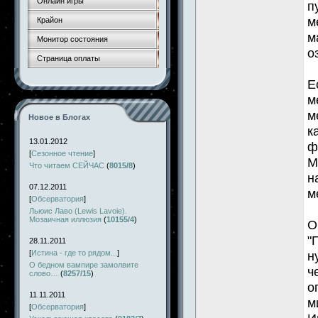
Онлайн игры
п
м
Крайон
м
Монитор состояния
о
Страница оплаты
Е
м
м
Новое в Блогах
к
13.01.2012
ф
[
Сезонное чтение
]
М
Что читаем СЕЙЧАС
(
8015/8
)
н
07.12.2011
м
[
Обсерватория
]
Льюис Лаво (Lewis Lavoie).
Мозаичная иллюзия
(
10155/4
)
О
"
28.11.2011
[
Истина - где то рядом...
]
н
О бедном вампире замолвите
ч
слово…
(
8257/15
)
о
11.11.2011
м
[
Обсерватория
]