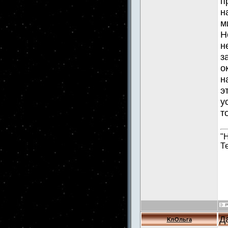
п
н
м
Н
н
з
о
н
э
у
т
"
Т
Д
KnОльга