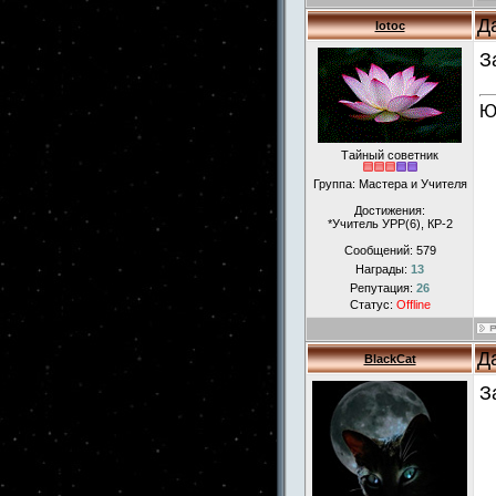
Д
lotoc
З
Ю
Тайный советник
Группа: Мастера и Учителя
Достижения:
*Учитель УРР(6), КР-2
Сообщений:
579
Награды:
13
Репутация:
26
Статус:
Offline
Д
BlackCat
З