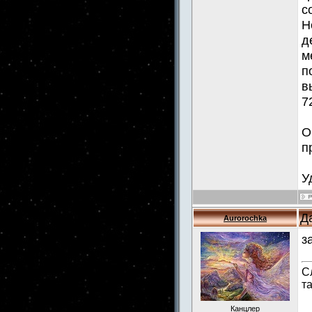
с
Н
д
м
п
в
7
О
п
У
Д
Aurorochka
з
С
т
Канцлер