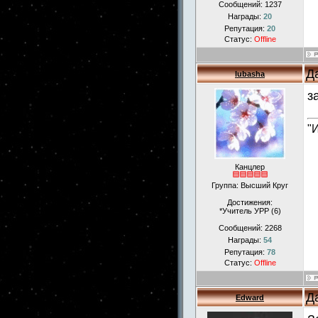
Сообщений:
1237
Награды:
20
Репутация:
20
Статус:
Offline
Д
lubasha
з
"
Канцлер
Группа: Высший Круг
Достижения:
*Учитель УРР (6)
Сообщений:
2268
Награды:
54
Репутация:
78
Статус:
Offline
Д
Edward