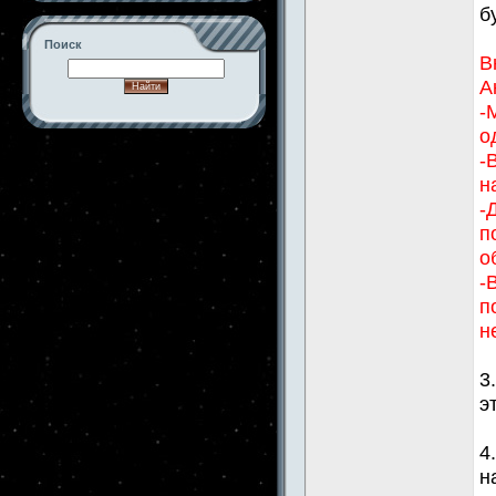
б
Поиск
В
А
-
о
-->
-
н
-
п
о
-
п
н
3
э
4
н