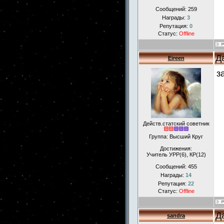
Сообщений:
259
Награды:
3
Репутация:
0
Статус:
Offline
Д
Eireen
з
Действ.статский советник
Группа: Высший Круг
Достижения:
Учитель УРР(6), КР(12)
Сообщений:
455
Награды:
14
Репутация:
22
Статус:
Offline
Д
sandra