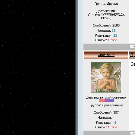
Группа: Друзья
Достижения:
Учитель *УРР(6)/КР(12),
РВУ(2)
Сообщений:
2186
Награды:
31
Репутация:
32
Статус:
Offline
Д
Свет-лана
З
Действ.статский советник
Группа: Проверенные
Сообщений:
307
Награды:
4
Репутация:
4
Статус:
Offline