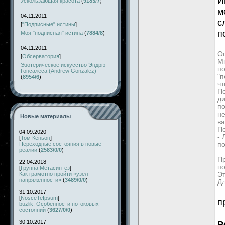
И
Ускользающая красота
(
9183/7
)
м
04.11.2011
с
[
"Подписные" истины
]
п
Моя "подписная" истина
(
7884/8
)
04.11.2011
Ос
[
Обсерватория
]
Мн
Эзотерическое искусство Эндрю
по
Гонсалеса (Andrew Gonzalez)
"п
(
8954/6
)
чт
По
д
по
не
Новые материалы
ва
П
04.09.2020
-
[
Том Кеньон
]
Переходные состояния в новые
по
реалии
(
2583/0/0
)
Пр
22.04.2018
по
[
Группа Метасинтез
]
Как грамотно пройти «узел
Эт
напряженности»
(
3489/0/0
)
Дл
31.10.2017
[
NosceTeIpsum
]
п
buzlik. Особенности потоковых
состояний
(
3627/0/0
)
30.10.2017
Р