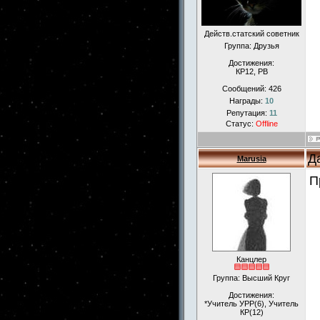
Действ.статский советник
Группа: Друзья
Достижения:
КР12, РВ
Сообщений:
426
Награды:
10
Репутация:
11
Статус:
Offline
Д
Marusia
П
Канцлер
Группа: Высший Круг
Достижения:
*Учитель УРР(6), Учитель
КР(12)