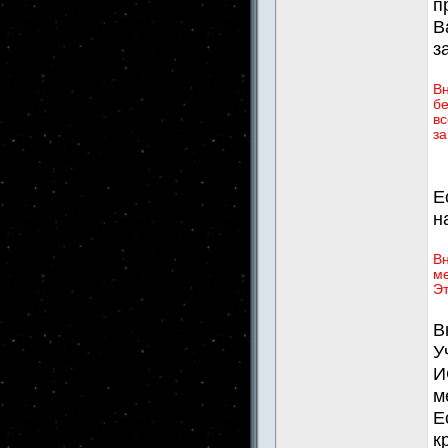
п
В
з
В
бе
вс
за
Е
н
Вн
ме
Эт
В
У
И
м
Е
к