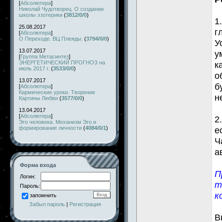
[
Абсолютера
]
Николай Чудотворец. О создании
школы эзотерики
(
3812/0/0
)
1
25.08.2017
г
[
Абсолютера
]
О Переходе. ВЦ Плеяды.
(
3794/0/0
)
У
13.07.2017
у
[
Группа Метасинтез
]
ЭНЕРГЕТИЧЕСКИЙ ПРОГНОЗ на
к
июль 2017 г.
(
3533/0/0
)
о
13.07.2017
б
[
Абсолютера
]
Кармические уроки. Творение
н
Картины Любви
(
3577/0/0
)
13.04.2017
[
Абсолютера
]
2
Эго человека. Механизм Эго и
формирование личности
(
4084/0/1
)
е
Ч
а
Форма входа
П
Логин:
т
Пароль:
к
запомнить
Забыл пароль
|
Регистрация
В