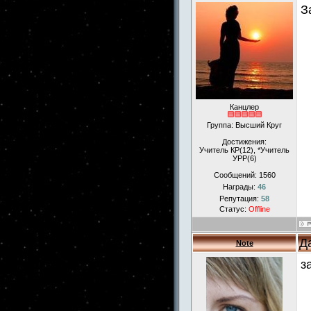
З
Канцлер
Группа: Высший Круг
Достижения:
Учитель КР(12), *Учитель
УРР(6)
Сообщений:
1560
Награды:
46
Репутация:
58
Статус:
Offline
Д
Note
з