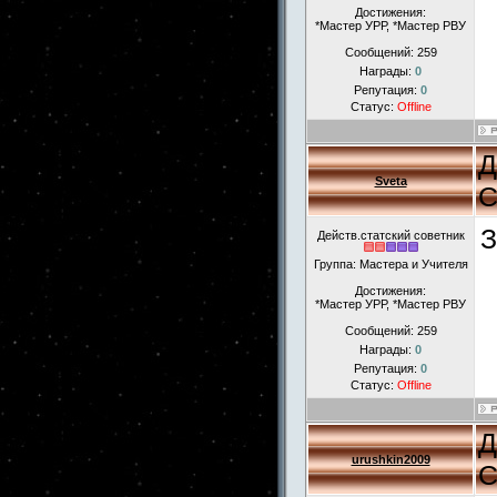
Достижения:
*Мастер УРР, *Мастер РВУ
Сообщений:
259
Награды:
0
Репутация:
0
Статус:
Offline
Д
Sveta
С
З
Действ.статский советник
Группа: Мастера и Учителя
Достижения:
*Мастер УРР, *Мастер РВУ
Сообщений:
259
Награды:
0
Репутация:
0
Статус:
Offline
Д
urushkin2009
С