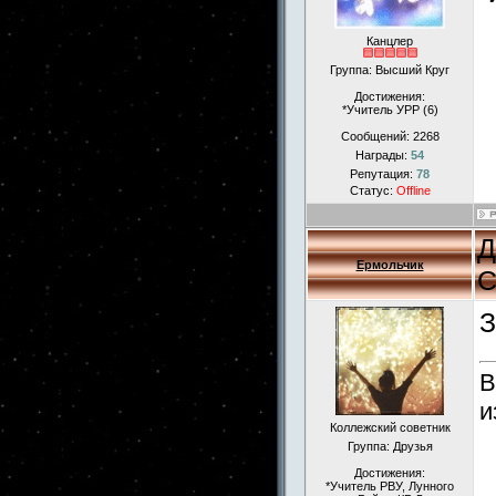
Канцлер
Группа: Высший Круг
Достижения:
*Учитель УРР (6)
Сообщений:
2268
Награды:
54
Репутация:
78
Статус:
Offline
Д
Ермольчик
С
З
В
и
Коллежский советник
Группа: Друзья
Достижения:
*Учитель РВУ, Лунного