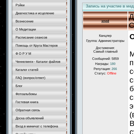
Рэйки
Запись на участие в ме
Диагностика и исцеление
Д
xned
Вознесение
С
О Медитации
О
Канцлер
Расписание сеансов
Группа: Администраторы
Помощь от Круга Мастеров
Достижения:
Самый главный
М
Ф О Р У М
Сообщений:
5859
п
Ченнелинги - Каталог файлов
Награды:
180
Репутация:
266
с
Каталог статей
Статус:
Offline
с
FAQ (вопрос/ответ)
Блог
б
Фотоальбомы
с
Гостевая книга
э
Обратная связь
(
Доска объявлений
В
Вход в миничат с телефона
с