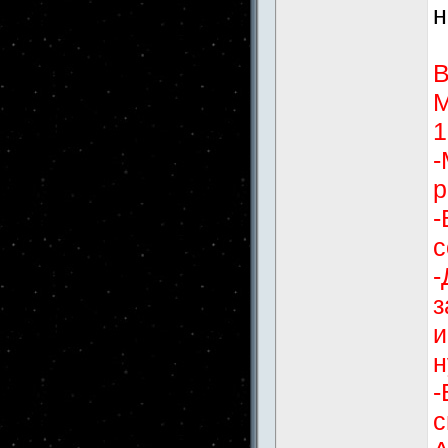
н
В
М
1
-
р
-
с
-
з
и
н
-
с