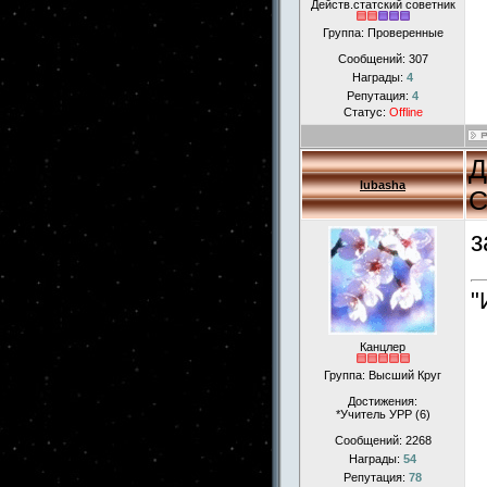
Действ.статский советник
Группа: Проверенные
Сообщений:
307
Награды:
4
Репутация:
4
Статус:
Offline
Д
lubasha
С
з
"
Канцлер
Группа: Высший Круг
Достижения:
*Учитель УРР (6)
Сообщений:
2268
Награды:
54
Репутация:
78