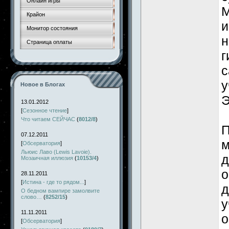
Онлайн игры
М
Крайон
и
Монитор состояния
н
Страница оплаты
г
с
у
Новое в Блогах
Э
13.01.2012
[
Сезонное чтение
]
Что читаем СЕЙЧАС
(
8012/8
)
П
07.12.2011
м
[
Обсерватория
]
Льюис Лаво (Lewis Lavoie).
д
Мозаичная иллюзия
(
10153/4
)
о
28.11.2011
[
Истина - где то рядом...
]
д
О бедном вампире замолвите
слово…
(
8252/15
)
у
11.11.2011
о
[
Обсерватория
]