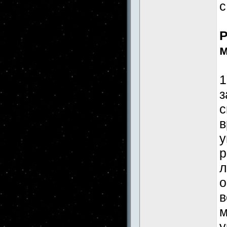
с
Р
м
1
з
с
в
у
р
л
о
в
м
у