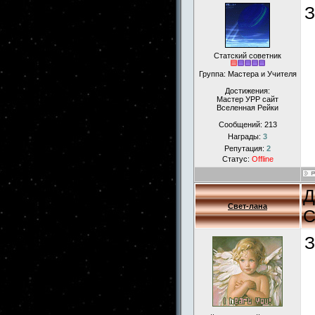
З
Статский советник
Группа: Мастера и Учителя
Достижения:
Мастер УРР сайт
Вселенная Рейки
Сообщений:
213
Награды:
3
Репутация:
2
Статус:
Offline
Д
Свет-лана
С
З