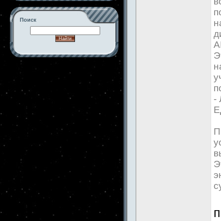
в
п
Поиск
н
д
А
Э
н
-->
у
п
-
Е
П
у
в
Э
э
с
п