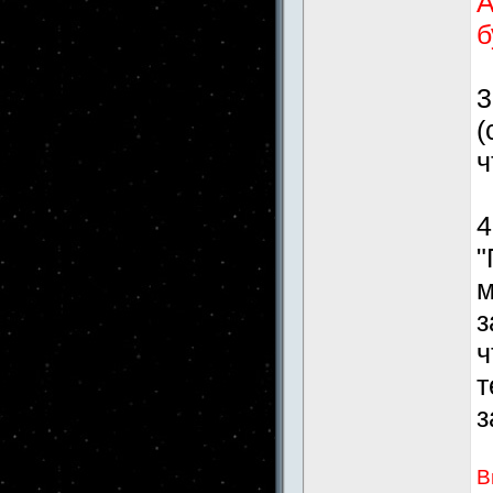
А
б
3
(
ч
4
"
м
з
ч
т
з
В