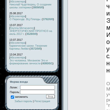
[
Абсолютера
]
ч
Николай Чудотворец. О создании
школы эзотерики
(
3809/0/0
)
и
25.08.2017
[
Абсолютера
]
Э
О Переходе. ВЦ Плеяды.
(
3792/0/0
)
13.07.2017
м
[
Группа Метасинтез
]
ЭНЕРГЕТИЧЕСКИЙ ПРОГНОЗ на
И
июль 2017 г.
(
3528/0/0
)
13.07.2017
о
[
Абсолютера
]
Кармические уроки. Творение
у
Картины Любви
(
3572/0/0
)
с
13.04.2017
[
Абсолютера
]
Эго человека. Механизм Эго и
н
формирование личности
(
4080/0/1
)
н
Форма входа
О
Логин:
М
Пароль:
у
запомнить
р
Забыл пароль
|
Регистрация
"