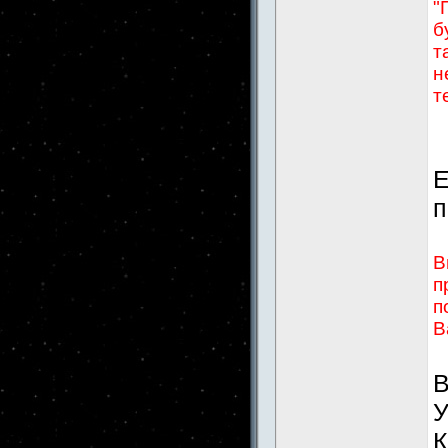
"
б
т
н
т
Е
п
В
п
п
В
В
У
К