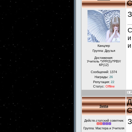
С
З
С
и
и
Канцлер
Группа: Друзья
Достижения:
Учитель *УРР(5)/*РВУ/
КР(12)
Сообщений:
1374
Награды:
26
Репутация:
22
Статус:
Offline
Д
Sveta
С
З
Действ.статский советник
Группа: Мастера и Учителя