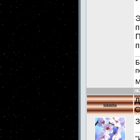
-
Э
п
П
п
Б
п
М
Д
lubasha
С
З
"