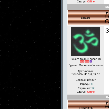
Статус:
Offline
Д
Edward
С
З
Действ.тайный советник
Группа: Мастера и Учителя
Достижения:
*Учитель УРР(6), *КР-2
Сообщений:
807
Награды:
8
Репутация:
12
Статус:
Offline
Д
LOGINATA