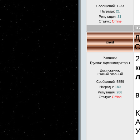
Сообщений:
1233
Награды:
21
Репутация:
31
Статус:
Offline
Д
xned
С
2
Канцлер
Группа: Администраторы
к
Достижения:
Самый главный
л
Сообщений:
5859
Награды:
180
Репутация:
266
в
Статус:
Offline
К
А
У