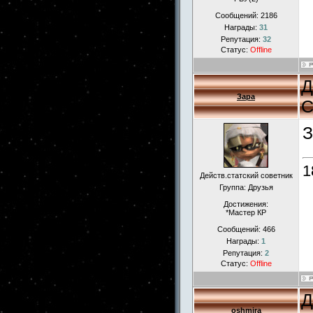
Сообщений:
2186
Награды:
31
Репутация:
32
Статус:
Offline
Д
Зара
С
З
1
Действ.статский советник
Группа: Друзья
Достижения:
*Мастер КР
Сообщений:
466
Награды:
1
Репутация:
2
Статус:
Offline
Д
oshmira