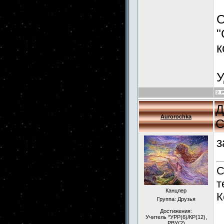
О
"
к
У
Д
Aurorochka
С
з
С
т
Канцлер
К
Группа: Друзья
Достижения:
Учитель *УРР(6)/КР(12),
РВУ(2)