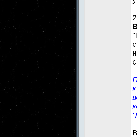
2
"
н
с
П
к
в
к
"
В