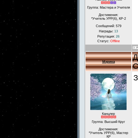
Группа: Мастера и Учителя
Достижения:
*Учитель УРР(6), КР-2
Сообщений:
579
Награды:
13
Репутация:
26
Статус:
Offline
Д
Мэрика
С
З
Канцлер
Группа: Высший Круг
Достижения:
*Учитель УРР(6), Мастер
КР