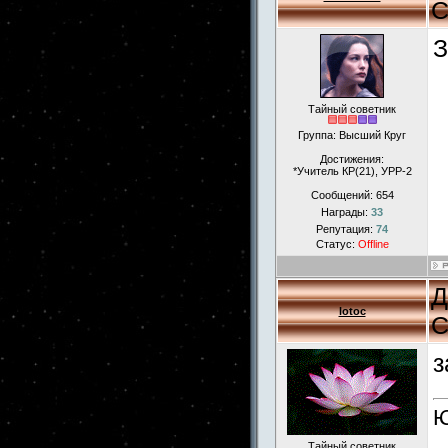
С
З
Тайный советник
Группа: Высший Круг
Достижения:
*Учитель КР(21), УРР-2
Сообщений:
654
Награды:
33
Репутация:
74
Статус:
Offline
Д
lotoc
С
з
Ю
Тайный советник