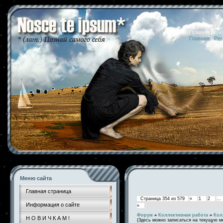
07.08.2026 
Приветствую
Главная
|
Рег
Меню сайта
Главная страница
Страница
354
из
579
«
1
2
…
Информация о сайте
»
Форум
»
Коллективная работа
»
Кол
Н О В И Ч К А М !
(Здесь можно записаться на текущую м