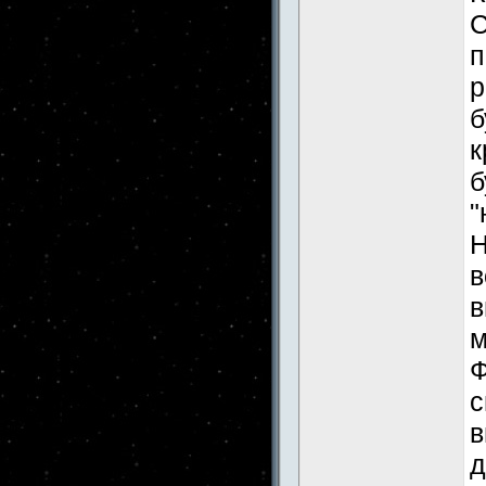
С
п
р
б
к
б
"
Н
в
в
м
Ф
с
в
д