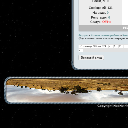
Рейки, КР-5
Сообщений:
131
Награды:
0
Репутация:
0
Статус:
Offline
Форум
»
Коллективная работа
»
Кол
(Здесь можно записаться на текущую м
Страница
354
из
579
«
1
2
…
»
Copyright NedNet 