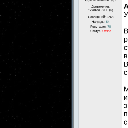
А
Достижения:
*Учитель УРР (6)
У
Сообщений:
2268
Награды:
54
Репутация:
78
В
Статус:
Offline
р
с
в
В
с
М
и
э
п
с