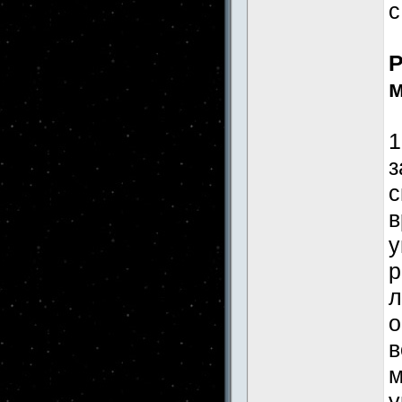
с
Р
м
1
з
с
в
у
р
л
о
в
м
у