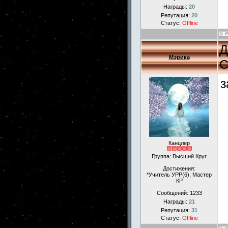
Награды:
20
Репутация:
20
Статус:
Offline
Д
Мэрика
С
з
Канцлер
Группа: Высший Круг
Достижения:
*Учитель УРР(6), Мастер
КР
Сообщений:
1233
Награды:
21
Репутация:
31
Статус:
Offline