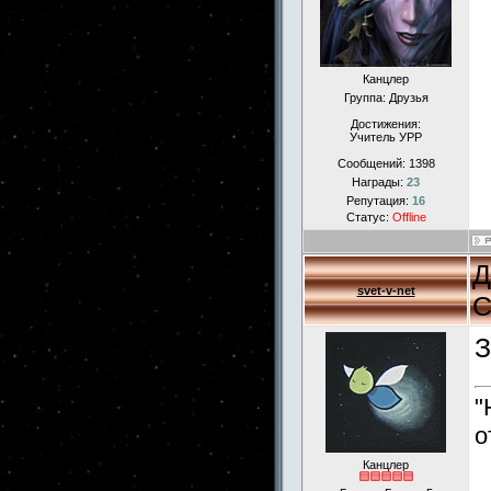
Канцлер
Группа: Друзья
Достижения:
Учитель УРР
Сообщений:
1398
Награды:
23
Репутация:
16
Статус:
Offline
Д
svet-v-net
С
З
"
о
Канцлер