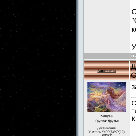
О
"
к
У
Д
Aurorochka
С
з
С
т
Канцлер
К
Группа: Друзья
Достижения:
Учитель *УРР(6)/КР(12),
РВУ(2)