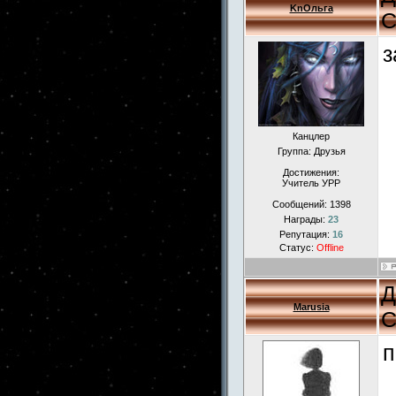
KnОльга
С
з
Канцлер
Группа: Друзья
Достижения:
Учитель УРР
Сообщений:
1398
Награды:
23
Репутация:
16
Статус:
Offline
Д
Marusia
С
п