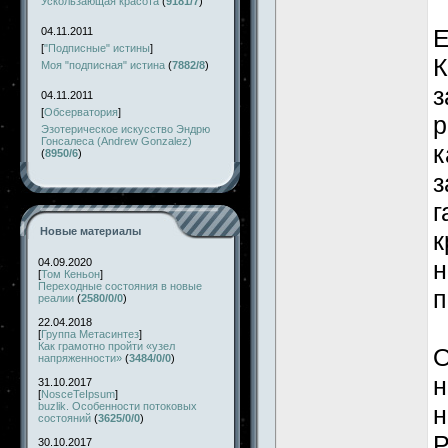
Ускользающая красота
(
9181/7
)
Е
04.11.2011
[
"Подписные" истины
]
К
Моя "подписная" истина
(
7882/8
)
з
04.11.2011
[
Обсерватория
]
р
Эзотерическое искусство Эндрю
Гонсалеса (Andrew Gonzalez)
к
(
8950/6
)
з
г
Новые материалы
к
04.09.2020
н
[
Том Кеньон
]
Переходные состояния в новые
п
реалии
(
2580/0/0
)
22.04.2018
[
Группа Метасинтез
]
Как грамотно пройти «узел
О
напряженности»
(
3484/0/0
)
н
31.10.2017
[
NosceTeIpsum
]
buzlik. Особенности потоковых
н
состояний
(
3625/0/0
)
Р
30.10.2017