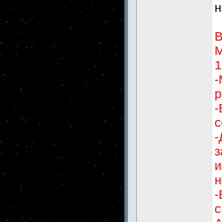
н
В
М
1
-
р
-
с
-
з
и
н
-
с