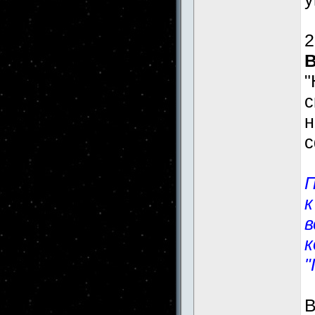
2
"
н
с
П
к
в
к
"
В