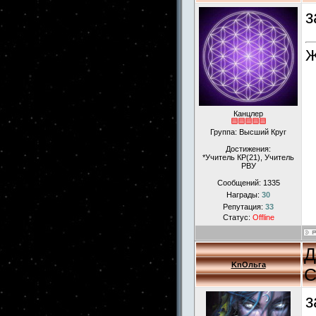
з
Ж
Канцлер
Группа: Высший Круг
Достижения:
*Учитель КР(21), Учитель
РВУ
Сообщений:
1335
Награды:
30
Репутация:
33
Статус:
Offline
Д
KnОльга
С
з