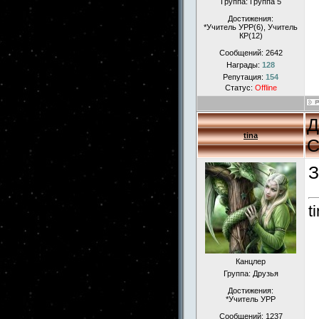
Группа: Группа 5
Достижения:
*Учитель УРР(6), Учитель
КР(12)
Сообщений:
2642
Награды:
128
Репутация:
154
Статус:
Offline
Д
tina
С
З
t
Канцлер
Группа: Друзья
Достижения:
*Учитель УРР
Сообщений:
1237