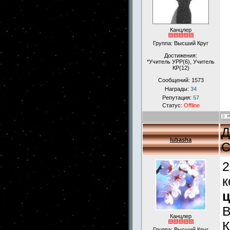
Канцлер
Группа: Высший Круг
Достижения:
*Учитель УРР(6), Учитель
КР(12)
Сообщений:
1573
Награды:
34
Репутация:
57
Статус:
Offline
Д
lubasha
С
2
к
ц
Канцлер
К
Группа: Высший Круг