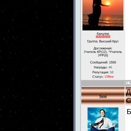
Канцлер
Группа: Высший Круг
Достижения:
Учитель КР(12), *Учитель
УРР(6)
Сообщений:
1560
Награды:
46
Репутация:
58
Статус:
Offline
Д
Yurei
С
Б