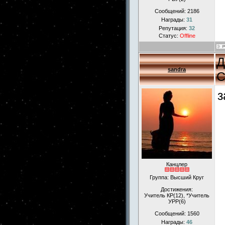
Сообщений:
2186
Награды:
31
Репутация:
32
Статус:
Offline
Д
sandra
С
з
Канцлер
Группа: Высший Круг
Достижения:
Учитель КР(12), *Учитель
УРР(6)
Сообщений:
1560
Награды:
46