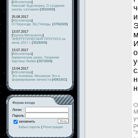
[
Абсолютера
]
ч
Николай Чудотворец. О создании
школы эзотерики
(
3810/0/0
)
и
25.08.2017
[
Абсолютера
]
Э
О Переходе. ВЦ Плеяды.
(
3792/0/0
)
13.07.2017
м
[
Группа Метасинтез
]
ЭНЕРГЕТИЧЕСКИЙ ПРОГНОЗ на
И
июль 2017 г.
(
3528/0/0
)
13.07.2017
о
[
Абсолютера
]
Кармические уроки. Творение
у
Картины Любви
(
3573/0/0
)
с
13.04.2017
[
Абсолютера
]
Эго человека. Механизм Эго и
н
формирование личности
(
4081/0/1
)
н
Форма входа
О
Логин:
М
Пароль:
у
запомнить
р
Забыл пароль
|
Регистрация
"