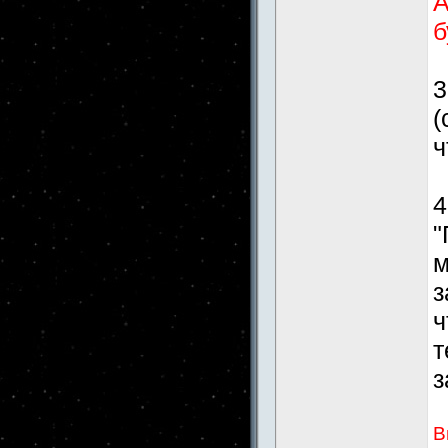
А
б
3
(
ч
4
"
м
з
ч
т
з
В