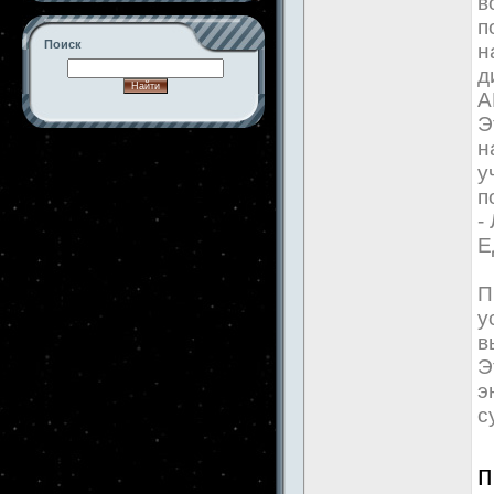
в
п
Поиск
н
д
А
Э
н
-->
у
п
-
Е
П
у
в
Э
э
с
п