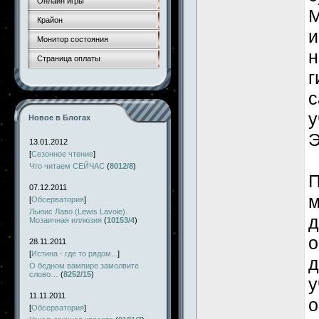
Онлайн игры
М
Крайон
и
Монитор состояния
н
Страница оплаты
г
с
у
Новое в Блогах
Э
13.01.2012
[
Сезонное чтение
]
Что читаем СЕЙЧАС
(
8012/8
)
П
07.12.2011
м
[
Обсерватория
]
Льюис Лаво (Lewis Lavoie).
д
Мозаичная иллюзия
(
10153/4
)
о
28.11.2011
[
Истина - где то рядом...
]
д
О бедном вампире замолвите
слово…
(
8252/15
)
у
11.11.2011
о
[
Обсерватория
]