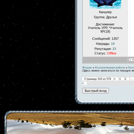
Канцлер
Группа: Друзья
Достижения:
Учитель УРР, *Учитель
КР(18)
Сообщений:
1357
Награды:
19
Репутация:
23
Статус:
Offline
Форум
»
Коллективная работа
»
Кол
(Здесь можно записаться на текущую м
Страница
318
из
579
«
1
2
…
»