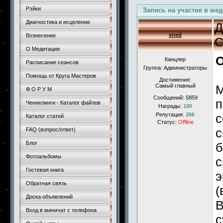
Рэйки
Запись на участие в ме
Диагностика и исцеление
Д
xned
Вознесение
С
О Медитации
О
Канцлер
Расписание сеансов
Группа: Администраторы
Помощь от Круга Мастеров
Достижения:
Самый главный
М
Ф О Р У М
Сообщений:
5859
п
Ченнелинги - Каталог файлов
Награды:
180
Репутация:
266
с
Каталог статей
Статус:
Offline
с
FAQ (вопрос/ответ)
Блог
б
Фотоальбомы
с
Гостевая книга
э
Обратная связь
(
Доска объявлений
В
Вход в миничат с телефона
с