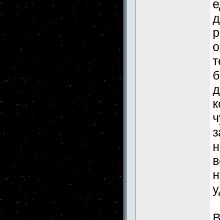
е
д
р
о
т
б
д
к
ч
з
н
в
н
у
В