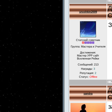
Д
urushkin2009
С
З
Статский советник
Группа: Мастера и Учителя
Достижения:
Мастер УРР сайт
Вселенная Рейки
Сообщений:
213
Награды:
3
Репутация:
2
Статус:
Offline
Д
sandra
С
з