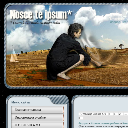
07.08.2026 
Приветствую
Главная
|
Рег
Меню сайта
Главная страница
Страница
318
из
579
«
1
2
…
Информация о сайте
»
Форум
»
Коллективная работа
»
Кол
Н О В И Ч К А М !
(Здесь можно записаться на текущую м