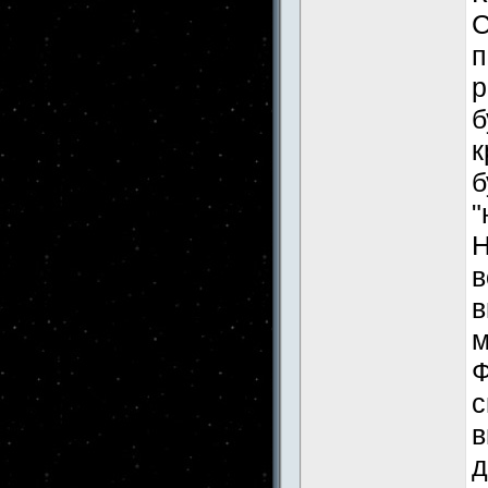
С
п
р
б
к
б
"
Н
в
в
м
Ф
с
в
д