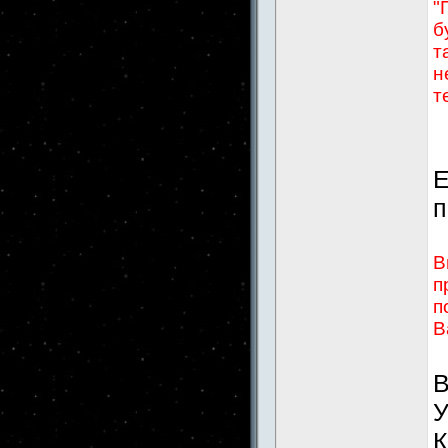
"
б
т
н
т
Е
п
В
п
п
В
В
У
К