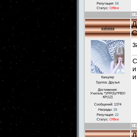
Репутация:
58
Статус:
Offline
Д
oshmira
С
з
С
и
и
Канцлер
Группа: Друзья
Достижения:
Учитель *УРР(5)/*РВУ/
КР(12)
Сообщений:
1374
Награды:
26
Репутация:
22
Статус:
Offline
Д