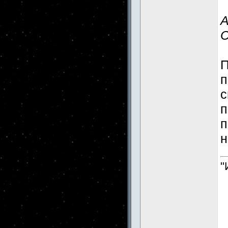
А
С
П
п
с
п
п
н
"