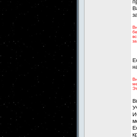
п
В
з
В
бе
вс
за
Е
н
Вн
ме
Эт
В
У
И
м
Е
к