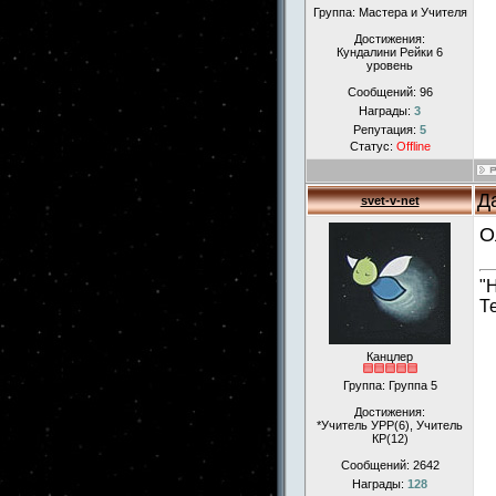
Группа: Мастера и Учителя
Достижения:
Кундалини Рейки 6
уровень
Сообщений:
96
Награды:
3
Репутация:
5
Статус:
Offline
Д
svet-v-net
О
"
Т
Канцлер
Группа: Группа 5
Достижения:
*Учитель УРР(6), Учитель
КР(12)
Сообщений:
2642
Награды:
128