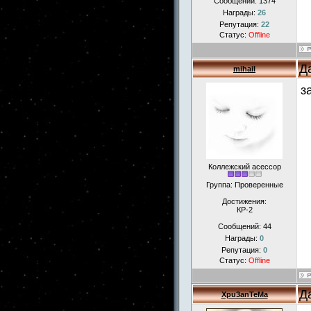
Сообщений:
1374
Награды:
26
Репутация:
22
Статус:
Offline
Д
mihail
з
Коллежский асессор
Группа: Проверенные
Достижения:
КР-2
Сообщений:
44
Награды:
0
Репутация:
0
Статус:
Offline
Д
Xpu3anTeMa