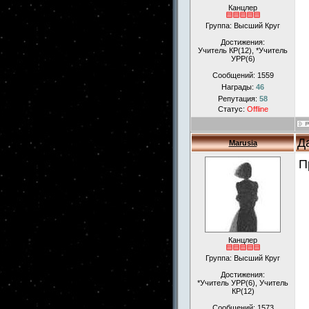
Канцлер
Группа: Высший Круг
Достижения:
Учитель КР(12), *Учитель
УРР(6)
Сообщений:
1559
Награды:
46
Репутация:
58
Статус:
Offline
Д
Marusia
П
Канцлер
Группа: Высший Круг
Достижения:
*Учитель УРР(6), Учитель
КР(12)
Сообщений:
1573