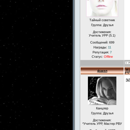
Тайный советник
Группа: Друзья
Достижения:
Учитель УРР (5.1)
Сообщений:
699
Награды:
11
Репутация:
7
Статус:
Offline
Д
факел
з
Канцлер
Группа: Друзья
Достижения:
*Учитель УРР, Мастер РВУ