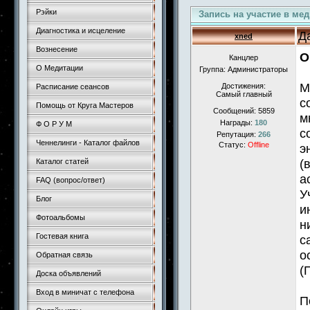
Рэйки
Запись на участие в ме
Диагностика и исцеление
Д
xned
Вознесение
О
Канцлер
О Медитации
Группа: Администраторы
М
Достижения:
Расписание сеансов
Самый главный
с
Помощь от Круга Мастеров
Сообщений:
5859
м
Награды:
180
Ф О Р У М
с
Репутация:
266
Ченнелинги - Каталог файлов
Статус:
Offline
э
(
Каталог статей
а
FAQ (вопрос/ответ)
У
Блог
и
Фотоальбомы
н
Гостевая книга
с
о
Обратная связь
(
Доска объявлений
Вход в миничат с телефона
П