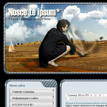
06.08.2026 
Приветствую
Главная
|
Рег
Меню сайта
Главная страница
Страница
303
из
579
«
1
2
…
Информация о сайте
»
Форум
»
Коллективная работа
»
Кол
Н О В И Ч К А М !
(Здесь можно записаться на текущую м