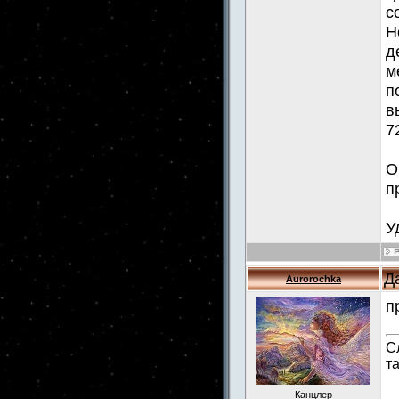
с
Н
д
м
п
в
7
О
п
У
Д
Aurorochka
п
С
т
Канцлер