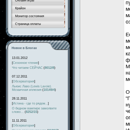
Онлайн игры
п
м
Крайон
м
Монитор состояния
о
Страница оплаты
Е
м
м
Новое в Блогах
к
13.01.2012
ф
[
Сезонное чтение
]
М
Что читаем СЕЙЧАС
(
8012/8
)
н
07.12.2011
м
[
Обсерватория
]
Льюис Лаво (Lewis Lavoie).
Мозаичная иллюзия
(
10149/4
)
О
"
28.11.2011
[
Истина - где то рядом...
]
н
О бедном вампире замолвите
ч
слово…
(
8252/15
)
о
11.11.2011
м
[
Обсерватория
]