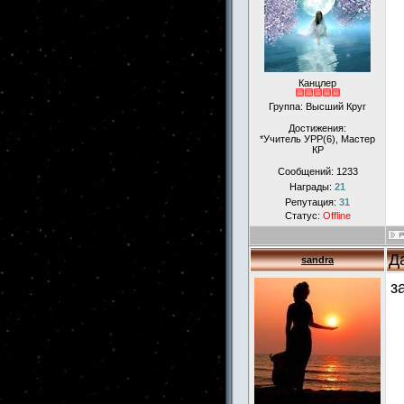
Канцлер
Группа: Высший Круг
Достижения:
*Учитель УРР(6), Мастер
КР
Сообщений:
1233
Награды:
21
Репутация:
31
Статус:
Offline
Д
sandra
з