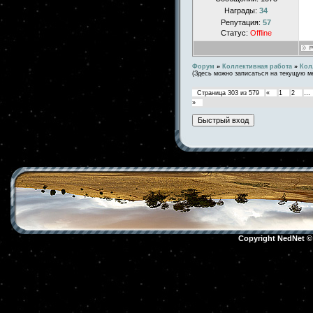
Награды:
34
Репутация:
57
Статус:
Offline
Форум
»
Коллективная работа
»
Кол
(Здесь можно записаться на текущую м
Страница
303
из
579
«
1
2
…
»
Copyright NedNet 