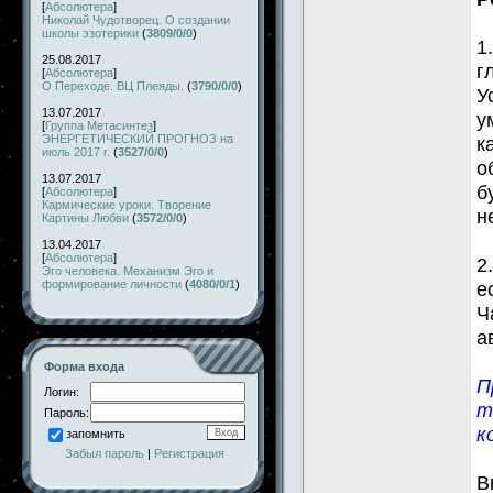
[
Абсолютера
]
Николай Чудотворец. О создании
школы эзотерики
(
3809/0/0
)
1
25.08.2017
г
[
Абсолютера
]
О Переходе. ВЦ Плеяды.
(
3790/0/0
)
У
13.07.2017
у
[
Группа Метасинтез
]
ЭНЕРГЕТИЧЕСКИЙ ПРОГНОЗ на
к
июль 2017 г.
(
3527/0/0
)
о
13.07.2017
б
[
Абсолютера
]
Кармические уроки. Творение
н
Картины Любви
(
3572/0/0
)
13.04.2017
[
Абсолютера
]
2
Эго человека. Механизм Эго и
формирование личности
(
4080/0/1
)
е
Ч
а
Форма входа
П
Логин:
т
Пароль:
к
запомнить
Забыл пароль
|
Регистрация
В