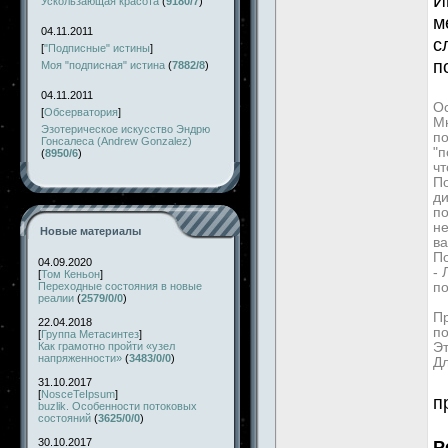
И
Ускользающая красота
(
9180/7
)
м
04.11.2011
с
[
"Подписные" истины
]
п
Моя "подписная" истина
(
7882/8
)
04.11.2011
Ос
[
Обсерватория
]
Мн
Эзотерическое искусство Эндрю
по
Гонсалеса (Andrew Gonzalez)
"п
(
8950/6
)
чт
По
д
по
не
Новые материалы
ва
П
04.09.2020
-
[
Том Кеньон
]
Переходные состояния в новые
по
реалии
(
2579/0/0
)
Пр
22.04.2018
по
[
Группа Метасинтез
]
Как грамотно пройти «узел
Эт
напряженности»
(
3483/0/0
)
Дл
31.10.2017
[
NosceTeIpsum
]
п
buzlik. Особенности потоковых
состояний
(
3625/0/0
)
30.10.2017
Р