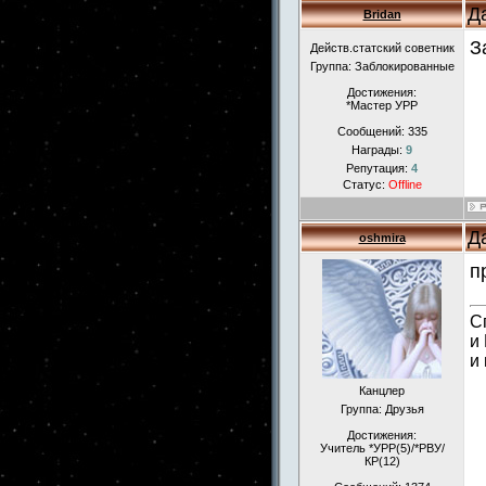
Д
Bridan
З
Действ.статский советник
Группа: Заблокированные
Достижения:
*Мастер УРР
Сообщений:
335
Награды:
9
Репутация:
4
Статус:
Offline
Д
oshmira
п
С
и
и
Канцлер
Группа: Друзья
Достижения:
Учитель *УРР(5)/*РВУ/
КР(12)