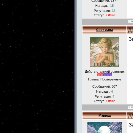
Сообщений:
1377
Награды:
15
Репутация:
22
Статус:
Offline
Д
Свет-лана
З
Действ.статский советник
Группа: Проверенные
Сообщений:
307
Награды:
4
Репутация:
4
Статус:
Offline
Д
Мэрика
З