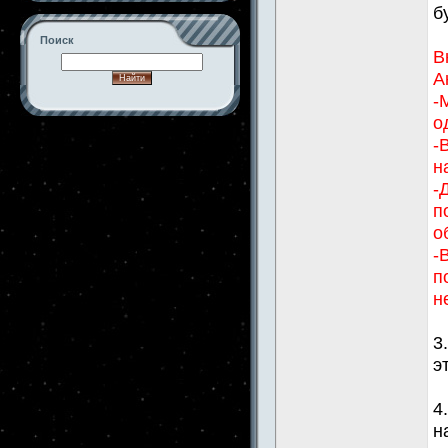
б
Поиск
В
А
-
о
-->
-
н
-
п
о
-
п
н
3
э
4
н