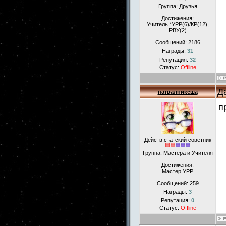
Группа: Друзья
Достижения:
Учитель *УРР(6)/КР(12),
РВУ(2)
Сообщений:
2186
Награды:
31
Репутация:
32
Статус:
Offline
Д
натвалниксша
п
Действ.статский советник
Группа: Мастера и Учителя
Достижения:
Мастер УРР
Сообщений:
259
Награды:
3
Репутация:
0
Статус:
Offline