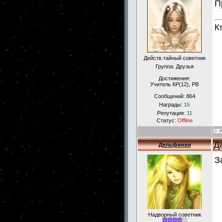
П
К
Действ.тайный советник
Группа: Друзья
Достижения:
Учитель КР(12), РВ
Сообщений:
864
Награды:
15
Репутация:
11
Статус:
Offline
Д
Дельфиния
З
Надворный советник