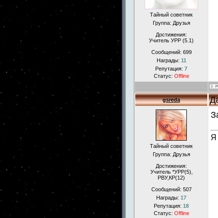
Тайный советник
Группа: Друзья
Достижения:
Учитель УРР (5.1)
Сообщений:
699
Награды:
11
Репутация:
7
Статус:
Offline
Д
gsreda
З
Я
Тайный советник
Группа: Друзья
Достижения:
Учитель *УРР(5),
РВУ,КР(12)
Сообщений:
507
Награды:
17
Репутация:
18
Статус:
Offline