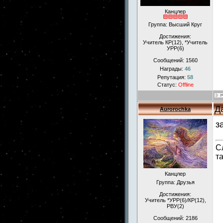
Канцлер
Группа: Высший Круг
Достижения:
Учитель КР(12), *Учитель
УРР(6)
Сообщений:
1560
Награды:
46
Репутация:
58
Статус:
Offline
Д
Aurorochka
з
С
т
Канцлер
Группа: Друзья
Достижения:
Учитель *УРР(6)/КР(12),
РВУ(2)
Сообщений:
2186