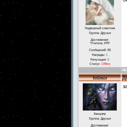
Надворный советник
Группа: Друзья
Достижения:
*Учитель УРР
Сообщений:
85
Награды:
1
Репутация:
0
Статус:
Offline
Д
KnОльга
з
Канцлер
Группа: Друзья
Достижения: