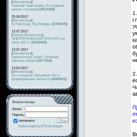
[
Абсолютера
]
Николай Чудотворец. О создании
школы эзотерики
(
3812/0/0
)
1
25.08.2017
г
[
Абсолютера
]
О Переходе. ВЦ Плеяды.
(
3794/0/0
)
У
13.07.2017
у
[
Группа Метасинтез
]
ЭНЕРГЕТИЧЕСКИЙ ПРОГНОЗ на
к
июль 2017 г.
(
3533/0/0
)
о
13.07.2017
б
[
Абсолютера
]
Кармические уроки. Творение
н
Картины Любви
(
3577/0/0
)
13.04.2017
[
Абсолютера
]
2
Эго человека. Механизм Эго и
формирование личности
(
4084/0/1
)
е
Ч
а
Форма входа
П
Логин:
т
Пароль:
к
запомнить
Забыл пароль
|
Регистрация
В