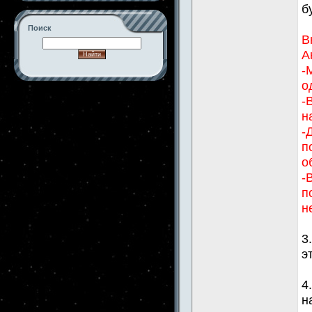
б
Поиск
В
А
-
о
-->
-
н
-
п
о
-
п
н
3
э
4
н