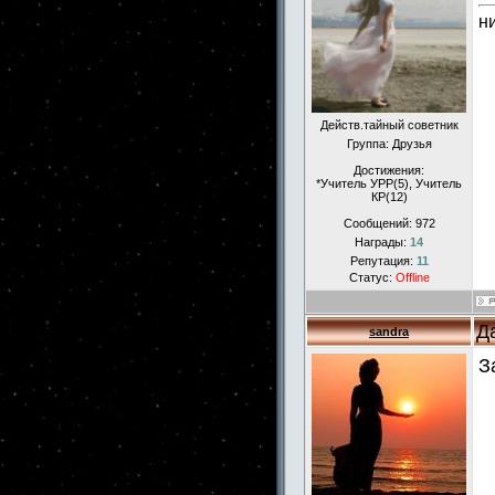
н
Действ.тайный советник
Группа: Друзья
Достижения:
*Учитель УРР(5), Учитель
КР(12)
Сообщений:
972
Награды:
14
Репутация:
11
Статус:
Offline
Д
sandra
З