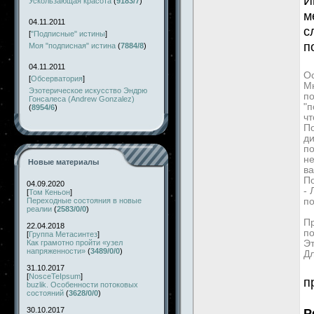
И
Ускользающая красота
(
9183/7
)
м
04.11.2011
с
[
"Подписные" истины
]
п
Моя "подписная" истина
(
7884/8
)
04.11.2011
Ос
[
Обсерватория
]
Мн
Эзотерическое искусство Эндрю
по
Гонсалеса (Andrew Gonzalez)
"п
(
8954/6
)
чт
По
д
по
не
Новые материалы
ва
П
04.09.2020
-
[
Том Кеньон
]
Переходные состояния в новые
по
реалии
(
2583/0/0
)
Пр
22.04.2018
по
[
Группа Метасинтез
]
Как грамотно пройти «узел
Эт
напряженности»
(
3489/0/0
)
Дл
31.10.2017
[
NosceTeIpsum
]
п
buzlik. Особенности потоковых
состояний
(
3628/0/0
)
30.10.2017
Р