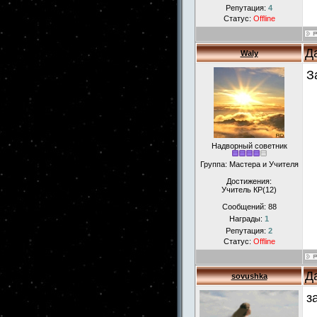
Репутация:
4
Статус:
Offline
Д
Waly
З
Надворный советник
Группа: Мастера и Учителя
Достижения:
Учитель КР(12)
Сообщений:
88
Награды:
1
Репутация:
2
Статус:
Offline
Д
sovushka
з