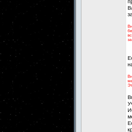
п
В
з
В
бе
вс
за
Е
н
Вн
ме
Эт
В
У
И
м
Е
к