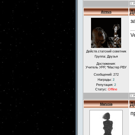
Д
Atreus
з
Ve
Действ.статский советник
Группа: Друзья
Достижения:
Учитель УРР, *Мастер РВУ
Сообщений:
272
Награды:
2
Репутация:
2
Статус:
Offline
Д
Marusia
п