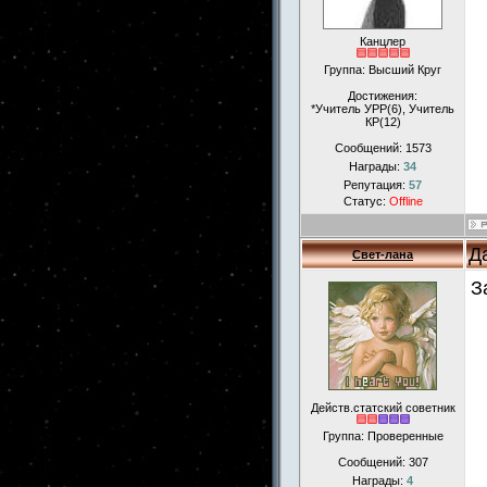
Канцлер
Группа: Высший Круг
Достижения:
*Учитель УРР(6), Учитель
КР(12)
Сообщений:
1573
Награды:
34
Репутация:
57
Статус:
Offline
Д
Свет-лана
З
Действ.статский советник
Группа: Проверенные
Сообщений:
307
Награды:
4