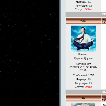
Награды:
31
Репутация:
32
Статус:
Offline
Д
Yurei
П
Канцлер
Группа: Друзья
Достижения:
Учитель УРР, *Учитель
КР(18)
Сообщений:
1357
Награды:
19
Репутация:
23
Статус:
Offline
Д
Sla
З