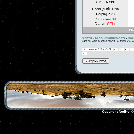
Учитель УРР
Сообщений:
1398
Награды:
23
Репутация:
16
Статус:
Offline
Форум
»
Коллективная работа
»
Кол
(Здесь можно записаться на текущую м
Страница
270
из
579
«
1
2
…
»
Copyright NedNet 