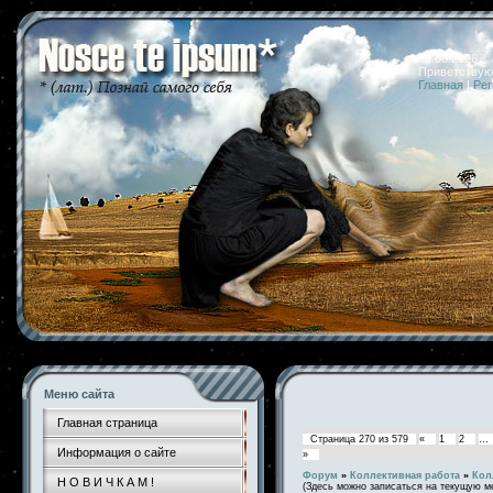
09.08.2026 
Приветствую
Главная
|
Рег
Меню сайта
Главная страница
Страница
270
из
579
«
1
2
…
Информация о сайте
»
Форум
»
Коллективная работа
»
Кол
Н О В И Ч К А М !
(Здесь можно записаться на текущую м