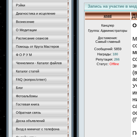
Рэйки
Запись на участие в ме
Диагностика и исцеление
Д
xned
Вознесение
О
Канцлер
О Медитации
Группа: Администраторы
М
Достижения:
Расписание сеансов
Самый главный
с
Помощь от Круга Мастеров
Сообщений:
5859
м
Награды:
180
Ф О Р У М
с
Репутация:
266
Ченнелинги - Каталог файлов
Статус:
Offline
э
(
Каталог статей
а
FAQ (вопрос/ответ)
У
Блог
и
Фотоальбомы
н
Гостевая книга
с
о
Обратная связь
(
Доска объявлений
Вход в миничат с телефона
П