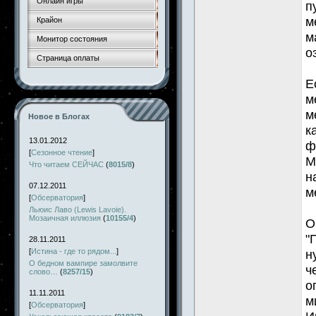
Онлайн игры
п
м
Крайон
м
Монитор состояния
о
Страница оплаты
Е
м
м
Новое в Блогах
к
13.01.2012
ф
[
Сезонное чтение
]
М
Что читаем СЕЙЧАС
(
8015/8
)
н
07.12.2011
м
[
Обсерватория
]
Льюис Лаво (Lewis Lavoie).
Мозаичная иллюзия
(
10155/4
)
О
"
28.11.2011
[
Истина - где то рядом...
]
н
О бедном вампире замолвите
ч
слово…
(
8257/15
)
о
11.11.2011
м
[
Обсерватория
]