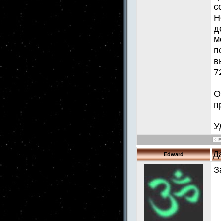
с
Н
д
м
п
в
7
О
п
У
Д
Edward
З