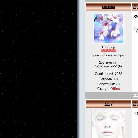
Д
lubasha
з
"
Канцлер
Группа: Высший Круг
Достижения:
*Учитель УРР (6)
Сообщений:
2268
Награды:
54
Репутация:
78
Статус:
Offline
Д
ailuy
З