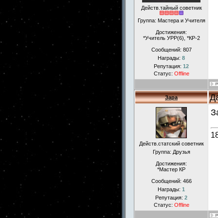
Действ.тайный советник
Группа: Мастера и Учителя
Достижения:
*Учитель УРР(6), *КР-2
Сообщений:
807
Награды:
8
Репутация:
12
Статус:
Offline
Д
Зара
З
1
Действ.статский советник
Группа: Друзья
Достижения:
*Мастер КР
Сообщений:
466
Награды:
1
Репутация:
2
Статус:
Offline