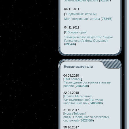
Ускользающая красота
(
9183/7
)
04.11.2011
[
"Подписные" истины
]
Моя "подписная" истина
(
7884/8
)
04.11.2011
[
Обсерватория
]
Эзотерическое искусство Эндрю
Гонсалеса (Andrew Gonzalez)
(
8954/6
)
Новые материалы
04.09.2020
[
Том Кеньон
]
Переходные состояния в новые
реалии
(
2583/0/0
)
22.04.2018
[
Группа Метасинтез
]
Как грамотно пройти «узел
напряженности»
(
3488/0/0
)
31.10.2017
[
NosceTeIpsum
]
buzlik. Особенности потоковых
состояний
(
3627/0/0
)
30.10.2017