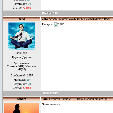
Репутация:
24
Статус:
Offline
Yurei
Дата: Суббота, 20.04.2013, 18:37 | Сообщение #
3906
Пишусь.
Канцлер
Группа: Друзья
Достижения:
Учитель УРР, *Учитель
КР(18)
Сообщений:
1357
Награды:
19
Репутация:
23
Статус:
Offline
sandra
Дата: Суббота, 20.04.2013, 19:07 | Сообщение #
3907
Записываюсь.