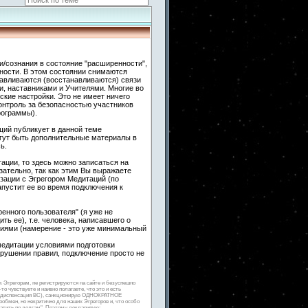
и/сознания в состояние "расширенности",
ности. В этом состоянии снимаются
навливаются (восстанавливаются) связи
 наставниками и Учителями. Многие во
кие настройки. Это не имеет ничего
контроль за безопасностью участников
рограммы).
ий публикует в данной теме
гут быть дополнительные материалы в
ь.
ации, то здесь можно записаться на
ательно, так как этим Вы выражаете
зации с Эгрегором Медитаций (по
апустит ее во время подключения к
енного пользователя" (я уже не
ть ее), т.е. человека, написавшего о
гиями (намерение - это уже минимальный
медитации условиями подготовки
арушении правил, подключение просто не
к Эгрегорам, не регистрируются на сайте и безуспешно
о чувствуете и наивно полагаете, что это и есть
ная диспенсация ВС), санкционирую ОДНОКРАТНОЕ
мен, но некритично для наших Эгрегоров и, что особо
латить по долгам". Поэтому декларирую: