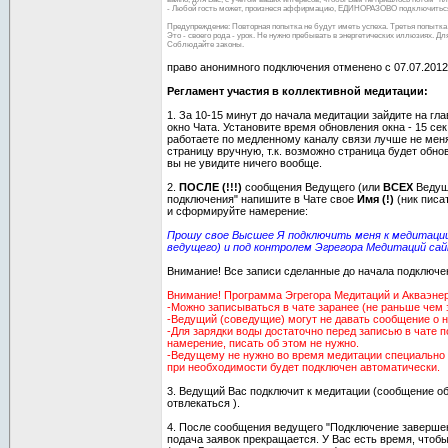
- Любой гость может, произнеся аффирмацию, ЕДИНОРАЗОВО подключиться
Предупреждение: Повторная попытка не будут иметь успеха. Третья попытка 
Это - своего рода - урок. Не нужно пребывать в энергетических иллюзиях. Д
Соблюдайте законы.
право анонимного подключения отменено с 07.07.2012
Регламент участия в коллективной медитации:
1. За 10-15 минут до начала медитации зайдите на гл
окно Чата. Установите время обновления окна - 15 сек
работаете по медленному каналу связи лучше не мен
страницу вручную, т.к. возможно страница будет обно
вы не увидите ничего вообще.
2.
ПОСЛЕ (!!!)
сообщения Ведущего (или
ВСЕХ
Ведущи
подключения" напишите в Чате свое
Имя (!)
(ник писа
и сформируйте намерение:
Прошу свое Высшее Я подключить меня к медитации
ведущего) и под контролем Эгрегора Медитаций сай
Внимание! Все записи сделанные до начала подключе
Внимание! Программа Эгрегора Медитаций и Акваэнерг
-Можно записываться в чате заранее (не раньше чем 
-Ведущий (соведущие) могут не давать сообщение о 
-Для зарядки воды достаточно перед записью в чате 
намерение, писать об этом не нужно.
-Ведущему не нужно во время медитации специально 
при необходимости будет подключен автоматически.
3. Ведущий Вас подключит к медитации (сообщение об
отвлекаться ).
4. После сообщения ведущего "Подключение завершен
подача заявок прекращается. У Вас есть время, чтоб