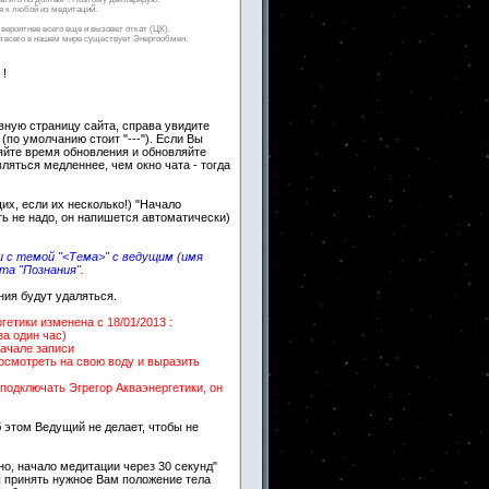
 к любой из медитаций.
вероятнее всего еще и вызовет откат (ЦК).
ля всего в нашем мире существует Энергообмен.
 !
авную страницу сайта, справа увидите
 (по умолчанию стоит "---"). Если Вы
яйте время обновления и обновляйте
вляться медленнее, чем окно чата - тогда
х, если их несколько!) "Начало
ть не надо, он напишется автоматически)
 с темой "<Тема>" с ведущим (имя
та "Познания".
ния будут удаляться.
етики изменена c 18/01/2013 :
за один час)
начале записи
посмотреть на свою воду и выразить
подключать Эгрегор Акваэнергетики, он
 этом Ведущий не делает, чтобы не
о, начало медитации через 30 секунд"
ы принять нужное Вам положение тела