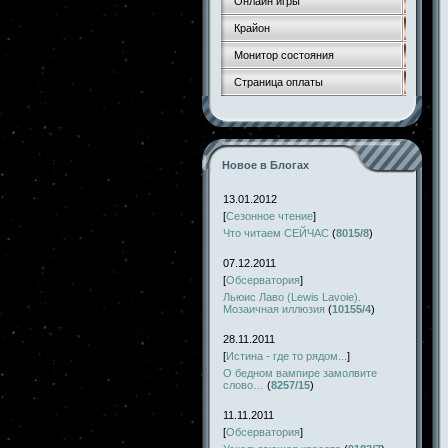
Онлайн игры
Крайон
Монитор состояния
Страница оплаты
Новое в Блогах
13.01.2012
[
Сезонное чтение
]
Что читаем СЕЙЧАС
(
8015/8
)
07.12.2011
[
Обсерватория
]
Льюис Лаво (Lewis Lavoie).
Мозаичная иллюзия
(
10155/4
)
28.11.2011
[
Истина - где то рядом...
]
О бедном вампире замолвите
слово…
(
8257/15
)
11.11.2011
[
Обсерватория
]