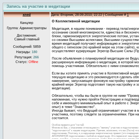
Запись на участие в медитации
xned
Дата: Вторник, 28.09.2010, 22:22 | Сообщение #
1
О Коллективной медитации
Канцлер
Группа: Администраторы
Медитация, в нашем понимании - перевод тела/энерги
осознание своей многомерности, единства и бесконеч
Достижения:
блоки, гармонизируются энергетические потоки, уста
Самый главный
со своими Высшими аспектами, Высшими сущностями,
время медитаций получают информацию и энергетичес
Сообщений:
5859
общего с гипнозом (по крайней мере на этом сайте), 
осуществляют курирующие Эгрегор Высшие Силы (П
Награды:
180
Репутация:
266
После объявления о планируемой медитации ее Ведущ
Статус:
Offline
расширенную информацию о медитации, в которой мо
помощь участникам. Обязательно с ними ознакомьтес
Если вы хотите принять участие в Коллективной медит
текущую медитацию и это рекомендуется сделать обяз
намерение, запускающее фоновую настройку гармони
крайней мере Эгрегор подготовит такую настройку и з
медитации).
Обязательно, чтобы вы были в группе не ниже "Провер
напоминаю, чту нужно пройти Регистрацию и подтверди
себе и имеющего минимальный опыт в работе с Энер
опыт) в теме "Знакомство".
Иногда бывает, что Ведущий ограничивает участие в 
участника, поэтому следите за ограничениями. При н
состоится.
Особое правило для "гостей:
Многие из Вас, с опасением относящиеся к "явному" участию и подключению 
"подключаются" к нашим медитациям. Причем, возможно, что вы (Гости) что-т
подключение. Поэтому, я, в нарушение энергетических правил (это очеред
АНОНИМНОЕ подключение к любой из медитации. Это перекосит наш энергооб
важно, для Вас, с учетом ваших интересов, чтобы Вам не пришлось потом "п