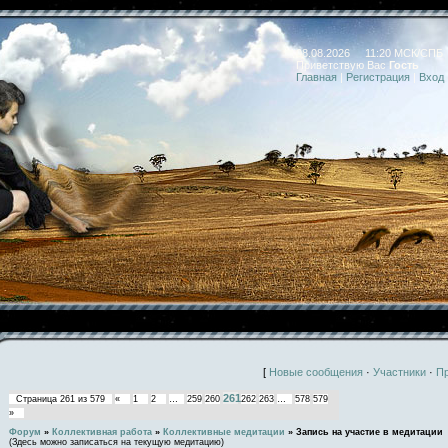
08.08.2026 11:20 МСК/СПБ
Приветствую Вас
Гость
Главная
|
Регистрация
|
Вход
[
Новые сообщения
·
Участники
·
П
261
Страница
261
из
579
«
1
2
…
259
260
262
263
…
578
579
»
Форум
»
Коллективная работа
»
Коллективные медитации
»
Запись на участие в медитации
(Здесь можно записаться на текущую медитацию)