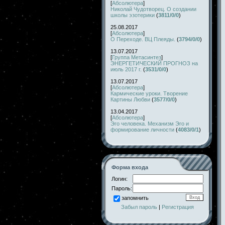
[
Абсолютера
]
Николай Чудотворец. О создании
школы эзотерики
(
3811/0/0
)
25.08.2017
[
Абсолютера
]
О Переходе. ВЦ Плеяды.
(
3794/0/0
)
13.07.2017
[
Группа Метасинтез
]
ЭНЕРГЕТИЧЕСКИЙ ПРОГНОЗ на
июль 2017 г.
(
3531/0/0
)
13.07.2017
[
Абсолютера
]
Кармические уроки. Творение
Картины Любви
(
3577/0/0
)
13.04.2017
[
Абсолютера
]
Эго человека. Механизм Эго и
формирование личности
(
4083/0/1
)
Форма входа
Логин:
Пароль:
запомнить
Забыл пароль
|
Регистрация