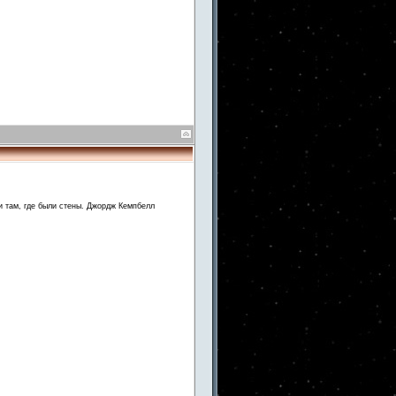
и там, где были стены. Джордж Кемпбелл