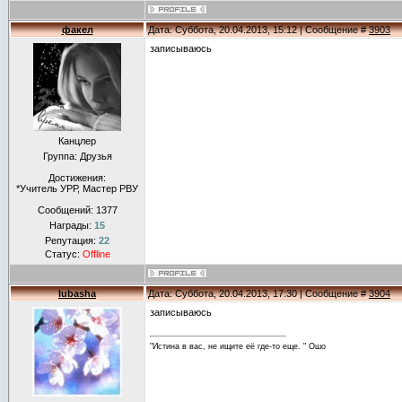
факел
Дата: Суббота, 20.04.2013, 15:12 | Сообщение #
3903
записываюсь
Канцлер
Группа: Друзья
Достижения:
*Учитель УРР, Мастер РВУ
Сообщений:
1377
Награды:
15
Репутация:
22
Статус:
Offline
lubasha
Дата: Суббота, 20.04.2013, 17:30 | Сообщение #
3904
записываюсь
"Истина в вас, не ищите её где-то еще. " Ошо