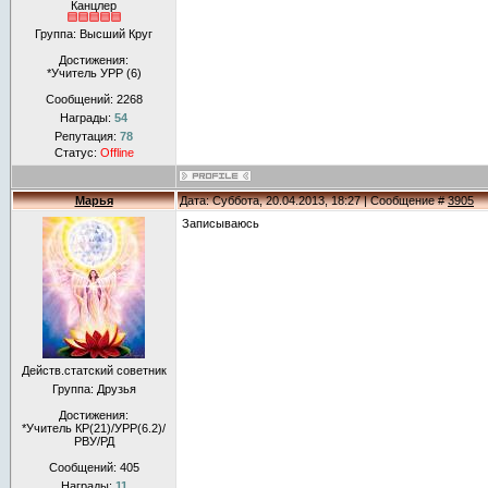
Канцлер
Группа: Высший Круг
Достижения:
*Учитель УРР (6)
Сообщений:
2268
Награды:
54
Репутация:
78
Статус:
Offline
Марья
Дата: Суббота, 20.04.2013, 18:27 | Сообщение #
3905
Записываюсь
Действ.статский советник
Группа: Друзья
Достижения:
*Учитель КР(21)/УРР(6.2)/
РВУ/РД
Сообщений:
405
Награды:
11