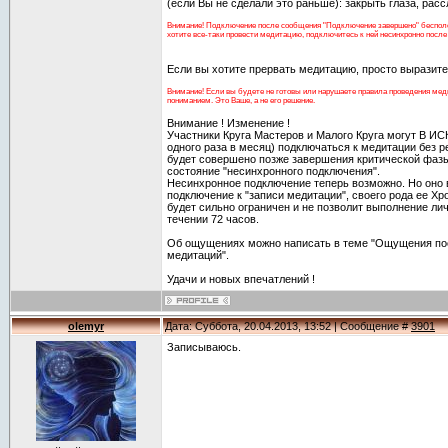
(если Вы не сделали это раньше): закрыть глаза, рассл
Внимание! Подключение после сообщения "Подключение завершено" бесполез
хотите все-таки провести медитацию, подключитесь к ней несинхронно после е
Если вы хотите прервать медитацию, просто выразит
Внимание! Если вы будете не готовы или нарушаете правила проведения меди
пониманием. Это Ваше, а не его решение.
Внимание ! Изменение !
Участники Круга Мастеров и Малого Круга могут В
одного раза в месяц) подключаться к медитации без р
будет совершено позже завершения критической фазы
состояние "несинхронного подключения".
Несинхронное подключение теперь возможно. Но оно 
подключение к "записи медитации", своего рода ее Хр
будет сильно ограничен и не позволит выполнение ли
течении 72 часов.
Об ощущениях можно написать в теме "Ощущения по
медитаций".
Удачи и новых впечатлений !
olemyr
Дата: Суббота, 20.04.2013, 13:52 | Сообщение #
3901
Записываюсь.