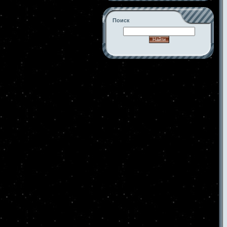
Поиск
-->