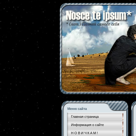
Меню сайта
Главная страница
Информация о сайте
Н О В И Ч К А М !