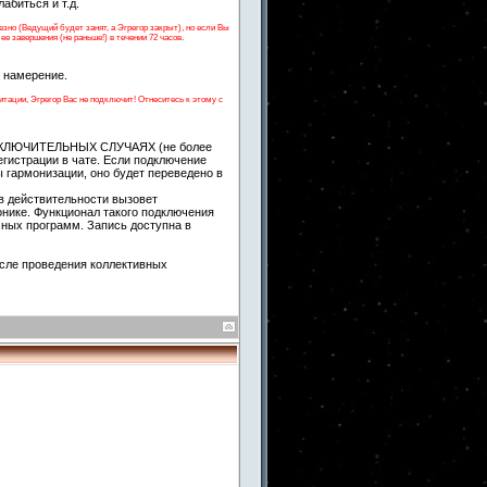
абиться и т.д.
но (Ведущий будет занят, а Эгрегор закрыт), но если Вы
е завершения (не раньше!) в течении 72 часов.
е намерение.
тации, Эгрегор Вас не подключит! Отнеситесь к этому с
 ИСКЛЮЧИТЕЛЬНЫХ СЛУЧАЯХ (не более
егистрации в чате. Если подключение
 гармонизации, оно будет переведено в
в действительности вызовет
онике. Функционал такого подключения
чных программ. Запись доступна в
сле проведения коллективных