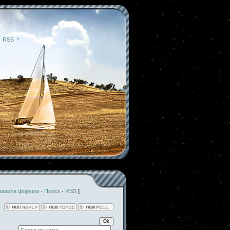
|
RSS
|
*
равила форума
·
Поиск
·
RSS
]