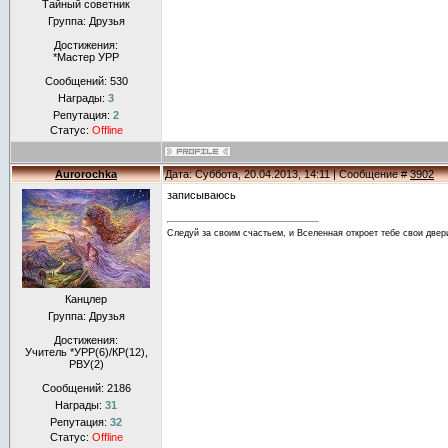
Тайный советник
Группа: Друзья
Достижения:
*Мастер УРР
Сообщений:
530
Награды:
3
Репутация:
2
Статус:
Offline
Aurorochka
Дата: Суббота, 20.04.2013, 14:11 | Сообщение #
3902
записываюсь
Следуй за своим счастьем, и Вселенная откроет тебе свои двер
Канцлер
Группа: Друзья
Достижения:
Учитель *УРР(6)/КР(12),
РВУ(2)
Сообщений:
2186
Награды:
31
Репутация:
32
Статус:
Offline